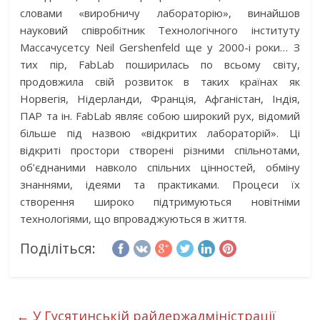
словами «виробничу лабораторію», винайшов
науковий співробітник Технологічного інституту
Массачусетсу Neil Gershenfeld ще у 2000-і роки… З
тих пір, FabLab поширилась по всьому світу,
продовжила свій розвиток в таких країнах як
Норвегія, Нідерланди, Франція, Афганістан, Індія,
ПАР та ін. FabLab являє собою широкий рух, відомий
більше під назвою «відкритих лабораторій». Ці
відкриті простори створені різними спільнотами,
об’єднаними навколо спільних цінностей, обміну
знаннями, ідеями та практиками. Процеси їх
створення широко підтримуються новітніми
технологіями, що впроваджуються в життя.
Поділіться:
←
У Гусятинській райдержадміністрації