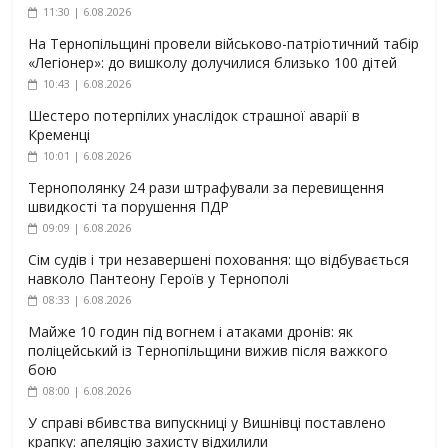
11:30 | 6.08.2026
На Тернопільщині провели військово-патріотичний табір
«Легіонер»: до вишколу долучилися близько 100 дітей
10:43 | 6.08.2026
Шестеро потерпілих унаслідок страшної аварії в
Кременці
10:01 | 6.08.2026
Тернополянку 24 рази штрафували за перевищення
швидкості та порушення ПДР
09:09 | 6.08.2026
Сім судів і три незавершені поховання: що відбувається
навколо Пантеону Героїв у Тернополі
08:33 | 6.08.2026
Майже 10 годин під вогнем і атаками дронів: як
поліцейський із Тернопільщини вижив після важкого
бою
08:00 | 6.08.2026
У справі вбивства випускниці у Вишнівці поставлено
крапку: апеляцію захисту відхилили