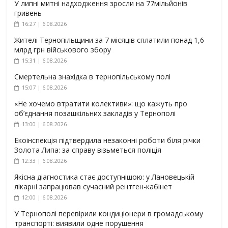
У липні митні надходження зросли на 77мільйонів
гривень
16:27 | 6.08.2026
Жителі Тернопільщини за 7 місяців сплатили понад 1,6
млрд грн військового збору
15:31 | 6.08.2026
Смертельна знахідка в тернопільському полі
15:07 | 6.08.2026
«Не хочемо втратити колективи»: що кажуть про
об’єднання позашкільних закладів у Тернополі
13:00 | 6.08.2026
Екоінспекція підтвердила незаконні роботи біля річки
Золота Липа: за справу візьметься поліція
12:33 | 6.08.2026
Якісна діагностика стає доступнішою: у Лановецькій
лікарні запрацював сучасний рентген-кабінет
12:00 | 6.08.2026
У Тернополі перевірили кондиціонери в громадському
транспорті: виявили одне порушення