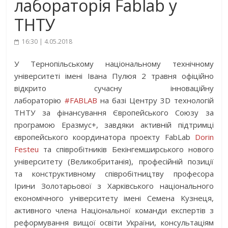
лабораторія Fablab у
ТНТУ
16:30 | 4.05.2018
У Тернопільському національному технічному
університеті імені Івана Пулюя 2 травня офіційно
відкрито сучасну інноваційну
лабораторію
#
FABLAB
на базі Центру 3D технологій
ТНТУ за фінансування Європейського Союзу за
програмою Еразмус+, завдяки активній підтримці
європейського координатора проекту FabLab
Dorin
Festeu
та співробітників Бекінгемширського нового
університету (Великобрита
нія), професійній позиції
та конструктивному співробітництву професора
Ірини Золотарьової з Харківського національного
економічного університету імені Семена Кузнеця,
активного члена Національної команди експертів з
реформування вищої освіти України, консультаціям