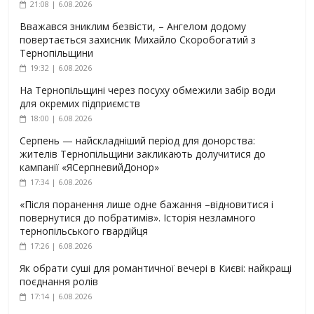
21:08 | 6.08.2026
Вважався зниклим безвісти, – Ангелом додому
повертається захисник Михайло Скоробогатий з
Тернопільщини
19:32 | 6.08.2026
На Тернопільщині через посуху обмежили забір води
для окремих підприємств
18:00 | 6.08.2026
Серпень — найскладніший період для донорства:
жителів Тернопільщини закликають долучитися до
кампанії «ЯСерпневийДонор»
17:34 | 6.08.2026
«Після поранення лише одне бажання –відновитися і
повернутися до побратимів». Історія незламного
тернопільського гвардійця
17:26 | 6.08.2026
Як обрати суші для романтичної вечері в Києві: найкращі
поєднання ролів
17:14 | 6.08.2026