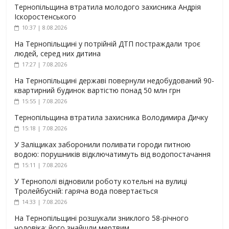
Тернопільщина втратила молодого захисника Андрія
Іскоростенського
10:37 | 8.08.2026
На Тернопільщині у потрійній ДТП постраждали троє
людей, серед них дитина
17:27 | 7.08.2026
На Тернопільщині державі повернули недобудований 90-
квартирний будинок вартістю понад 50 млн грн
15:55 | 7.08.2026
Тернопільщина втратила захисника Володимира Дичку
15:18 | 7.08.2026
У Заліщиках заборонили поливати городи питною
водою: порушників відключатимуть від водопостачання
15:11 | 7.08.2026
У Тернополі відновили роботу котельні на вулиці
Тролейбусній: гаряча вода повертається
14:33 | 7.08.2026
На Тернопільщині розшукали зниклого 58-річного
чоловіка: його знайшли мертвим