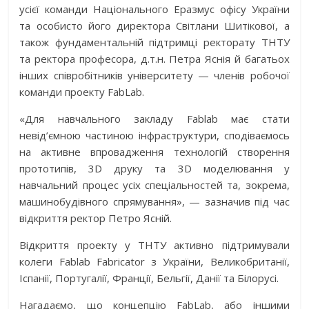
усієї команди Національного Еразмус офісу України
та особисто його директора Світлани Шитікової, а
також фундаментальній підтримці ректорату ТНТУ
та ректора професора, д.т.н. Петра Яснія й багатьох
інших співробітників університету — членів робочої
команди проекту FabLab.
«Для навчального закладу Fablab має стати
невід’ємною частиною інфраструктури, сподіваємось
на активне впровадження технологій створення
прототипів, 3D друку та 3D моделювання у
навчальний процес усіх спеціальностей та, зокрема,
машинобудівного спрямування», — зазначив під час
відкриття ректор Петро Ясній.
Відкриття проекту у ТНТУ активно підтримували
колеги Fablab Fabricator з України, Великобританії,
Іспанії, Португалії, Франції, Бельгії, Данії та Білорусі.
Нагадаємо, що концепцію FabLab, або іншими