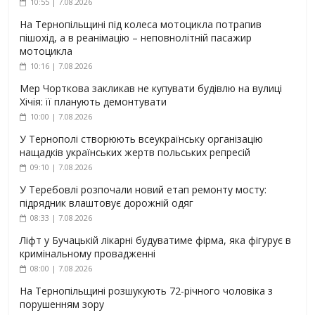
10:55 | 7.08.2026
На Тернопільщині під колеса мотоцикла потрапив
пішохід, а в реанімацію – неповнолітній пасажир
мотоцикла
10:16 | 7.08.2026
Мер Чорткова закликав не купувати будівлю на вулиці
Хічія: її планують демонтувати
10:00 | 7.08.2026
У Тернополі створюють всеукраїнську організацію
нащадків українських жертв польських репресій
09:10 | 7.08.2026
У Теребовлі розпочали новий етап ремонту мосту:
підрядник влаштовує дорожній одяг
08:33 | 7.08.2026
Ліфт у Бучацькій лікарні будуватиме фірма, яка фігурує в
кримінальному провадженні
08:00 | 7.08.2026
На Тернопільщині розшукують 72-річного чоловіка з
порушенням зору