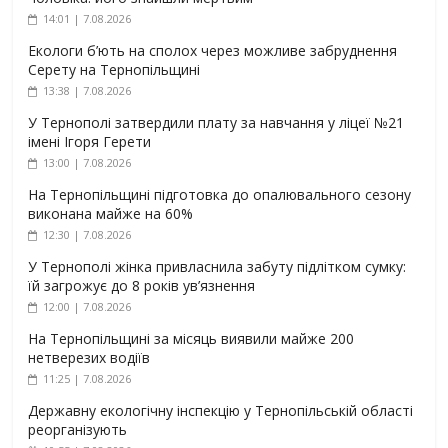
14:01 | 7.08.2026
Екологи б’ють на сполох через можливе забруднення
Серету на Тернопільщині
13:38 | 7.08.2026
У Тернополі затвердили плату за навчання у ліцеї №21
імені Ігоря Герети
13:00 | 7.08.2026
На Тернопільщині підготовка до опалювального сезону
виконана майже на 60%
12:30 | 7.08.2026
У Тернополі жінка привласнила забуту підлітком сумку:
їй загрожує до 8 років ув’язнення
12:00 | 7.08.2026
На Тернопільщині за місяць виявили майже 200
нетверезих водіїв
11:25 | 7.08.2026
Державну екологічну інспекцію у Тернопільській області
реорганізують