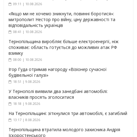
09:11 | 10.08.2026
«Якщо ми не хочемо зникнути, повинні боротися»:
митрополит Нестор про війну, ціну державності та
відповідальність українців
08:41 | 10.08.2026
Тернопільщина виробляє більше електроенергії, ніж
споживає: область готується до можливих атак РФ
взимку
08:00 | 10.08.2026
Ігор Гуда отримав нагороду «Візіонер сучасної
будівельної галузі»
18:51 | 9.08.2026
У Тернополі виявили два занедбані автомобілі:
власників просять зголоситися
18:18 | 9.08.2026
На Тернопільщині: зіткнулися три автомобілі, є загиблий
13:17 | 8.08.2026
Тернопільщина втратила молодого захисника Андрія
Іскоростенського