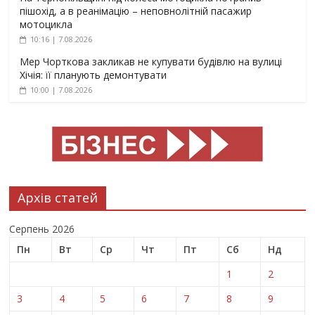
пішохід, а в реанімацію – неповнолітній пасажир
мотоцикла
10:16 | 7.08.2026
Мер Чорткова закликав не купувати будівлю на вулиці
Хічія: її планують демонтувати
10:00 | 7.08.2026
Архів статей
Серпень 2026
Пн
Вт
Ср
Чт
Пт
Сб
Нд
1
2
3
4
5
6
7
8
9