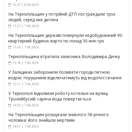
10:37 | 8.08.2026
На Тернопільщині у потрійній ДТП постраждали троє
людей, серед них дитина
17:27 | 7.08.2026
На Тернопільщині державі повернули недобудований 90-
квартирний будинок вартістю понад 50 млн грн
15:55 | 7.08.2026
Тернопільщина втратила захисника Володимира Дичку
15:18 | 7.08.2026
У Заліщиках заборонили поливати городи питною
водою: порушників відключатимуть від водопостачання
15:11 | 7.08.2026
У Тернополі відновили роботу котельні на вулиці
Тролейбусній: гаряча вода повертається
14:33 | 7.08.2026
На Тернопільщині розшукали зниклого 58-річного
чоловіка: його знайшли мертвим
14:01 | 7.08.2026