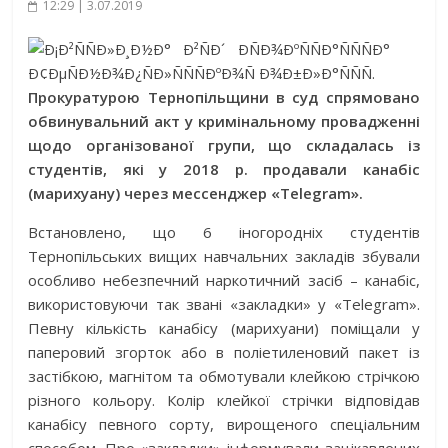
12:29 | 3.07.2019
Прокуратурою Тернопільщини в суд спрямовано
обвинувальний акт у кримінальному провадженні
щодо організованої групи, що складалась із
студентів, які у 2018 р. продавали канабіс
(марихуану) через мессенджер «Telegr
am».
Встановлено, що 6 іногородніх студентів
Тернопільських вищих навчальних закладів збували
особливо небезпечний наркотичний засіб – канабіс,
використовуючи так звані «закладки» у «Telegram».
Певну кількість канабісу (марихуани) поміщали у
паперовий згорток або в поліетиленовий пакет із
застібкою, магнітом та обмотували клейкою стрічкою
різного кольору. Колір клейкої стрічки відповідав
канабісу певного сорту, вирощеного спеціальним