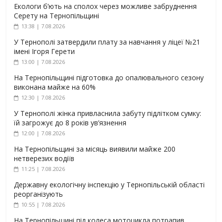
Екологи б’ють на сполох через можливе забруднення
Серету на Тернопільщині
13:38 | 7.08.2026
У Тернополі затвердили плату за навчання у ліцеї №21
імені Ігоря Герети
13:00 | 7.08.2026
На Тернопільщині підготовка до опалювального сезону
виконана майже на 60%
12:30 | 7.08.2026
У Тернополі жінка привласнила забуту підлітком сумку:
їй загрожує до 8 років ув’язнення
12:00 | 7.08.2026
На Тернопільщині за місяць виявили майже 200
нетверезих водіїв
11:25 | 7.08.2026
Державну екологічну інспекцію у Тернопільській області
реорганізують
10:55 | 7.08.2026
На Тернопільщині під колеса мотоцикла потрапив