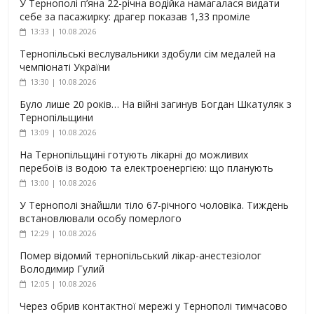
У Тернополі п’яна 22-річна водійка намагалася видати
себе за пасажирку: драгер показав 1,33 проміле
13:33 | 10.08.2026
Тернопільські веслувальники здобули сім медалей на
чемпіонаті України
13:30 | 10.08.2026
Було лише 20 років… На війні загинув Богдан Шкатуляк з
Тернопільщини
13:09 | 10.08.2026
На Тернопільщині готують лікарні до можливих
перебоїв із водою та електроенергією: що планують
13:00 | 10.08.2026
У Тернополі знайшли тіло 67-річного чоловіка. Тиждень
встановлювали особу померлого
12:29 | 10.08.2026
Помер відомий тернопільський лікар-анестезіолог
Володимир Гулий
12:05 | 10.08.2026
Через обрив контактної мережі у Тернополі тимчасово