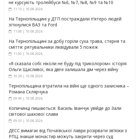
не курсують тролейбуси №6, №7, №8, №9 та №10
11:15 | 10.08.2026
На Тернопільщині у ДТП постраждали п’ятеро людей:
зіткнулися ВАЗ та Ford
11:08 | 10.08.2026
На Тернопільщині за добу горіли суха трава, стерня та
сміття: рятувальники ліквідували 5 пожеж
11:00 | 10.08.2026
«Я сказала собі: ніколи не буду під триколором»: історія
Ольги Щасливої, яка двічі залишала дім через війну
10:34 | 10.08.2026
Тернопільщина втратила на війні ще одного захисника –
Романа Склярчука
09:49 | 10.08.2026
Копичинці пишаються: Василь Іванчук увійде до Зали
світової шахової слави
09:33 | 10.08.2026
ДЕСС вимагає від Почаївської лаври розірвати зв’язки з
РПЦ: інакше монастир можуть закрити через суд