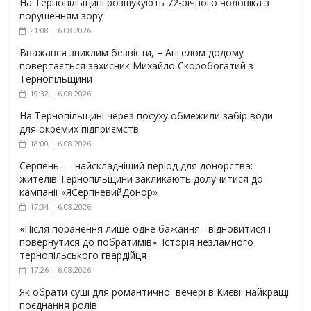
На Тернопільщині розшукують 72-річного чоловіка з
порушенням зору
21:08 | 6.08.2026
Вважався зниклим безвісти, – Ангелом додому
повертається захисник Михайло Скоробогатий з
Тернопільщини
19:32 | 6.08.2026
На Тернопільщині через посуху обмежили забір води
для окремих підприємств
18:00 | 6.08.2026
Серпень — найскладніший період для донорства:
жителів Тернопільщини закликають долучитися до
кампанії «ЯСерпневийДонор»
17:34 | 6.08.2026
«Після поранення лише одне бажання –відновитися і
повернутися до побратимів». Історія незламного
тернопільського гвардійця
17:26 | 6.08.2026
Як обрати суші для романтичної вечері в Києві: найкращі
поєднання ролів