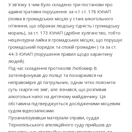
У зв’язку з чим було складено три постанови про
адміністративні порушення: за ч.1 ст. 178 КУпАП
(поява в громадських місцях у стані алкогольного
сп’яніння, що ображає людську гідність і громадську
мораль), за ст. 173 КУпАП (дрібне хуліганство, тобто
нецензурна лайка в громадських місцях, що порушує
громадський порядок та спокій громадян ) та за ст.
44-3 КУпАП (порушення правил щодо карантину
людей).
Під час складення протоколів Любомир В.
зателефонував до поліції та поскаржився на
неправомірні дії патрульних, однак чітко пояснити
суть скарги не зміг, але зізнався, що розпивав
алкогольні напої на дитячому майданчику. Ця
обставина підтверджується дослідженими місцевим
судом відеозаписами.
Проаналізувавши матеріали справи, суддя
Тернопільського апеляційного суду прийшов до
висновку, що апеляційну скаргу притягнутого до