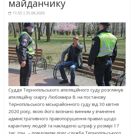
майданчику
11:55 | 25.06.2020
Суддя Тернопільського апеляційного суду розглянув
апеляційну скаргу Любомира В. на постанову
Тернопільського міськрайонного суду від 30 квітня
2020 року, якою його визнано винним у вчиненні
адміністративного правопорушення правил щодо
карантину людей та накладено штраф у розмірі 17
тис. грн., – повідомляє прес-служба Тернопільського