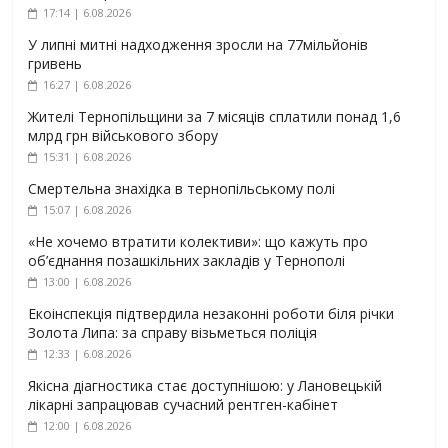
17:14 | 6.08.2026
У липні митні надходження зросли на 77мільйонів
гривень
16:27 | 6.08.2026
Жителі Тернопільщини за 7 місяців сплатили понад 1,6
млрд грн військового збору
15:31 | 6.08.2026
Смертельна знахідка в тернопільському полі
15:07 | 6.08.2026
«Не хочемо втратити колективи»: що кажуть про
об’єднання позашкільних закладів у Тернополі
13:00 | 6.08.2026
Екоінспекція підтвердила незаконні роботи біля річки
Золота Липа: за справу візьметься поліція
12:33 | 6.08.2026
Якісна діагностика стає доступнішою: у Лановецькій
лікарні запрацював сучасний рентген-кабінет
12:00 | 6.08.2026