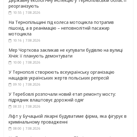
Державну екологічну інспекцію у Тернопільській області
реорганізують
10:55 | 7.08.2026
На Тернопільщині під колеса мотоцикла потрапив
пішохід, а в реанімацію – неповнолітній пасажир
мотоцикла
10:16 | 7.08.2026
Мер Чорткова закликав не купувати будівлю на вулиці
Хічія: її планують демонтувати
10:00 | 7.08.2026
У Тернополі створюють всеукраїнську організацію
нащадків українських жертв польських репресій
09:10 | 7.08.2026
У Теребовлі розпочали новий етап ремонту мосту:
підрядник влаштовує дорожній одяг
08:33 | 7.08.2026
Ліфт у Бучацькій лікарні будуватиме фірма, яка фігурує в
кримінальному провадженні
08:00 | 7.08.2026