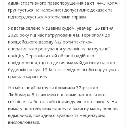
адміністративного правопорушення за ст. 44-3 КУпАП
ґрунтується на належних і допустимих доказах та
підтверджується матеріалами справи.
Як встановлено місцевим судом, увечері, 26 квітня
2020 року під час патрулювання м. Тернополя до
поліцейського взводу №2 роти тактико-
оперативного реагування управління патрульної
поліції у Тернопільській області надійшло
повідомлення, що на дитячому майданчику одного з
будинків по вул. 15 Квітня невідомі особи порушують
правила карантину.
На місці події патрульні виявили 37-річного
Любомира В. із явними ознаками алкогольного
сп’яніння та без засобів індивідуального захисту. На
вимогу поліцейських вдягнути захисну маску чоловік
відмовився, поводився зухвало та нецензурно
висловлювався.