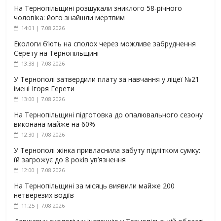
На Тернопільщині розшукали зниклого 58-річного
чоловіка: його знайшли мертвим
14:01 | 7.08.2026
Екологи б’ють на сполох через можливе забруднення
Серету на Тернопільщині
13:38 | 7.08.2026
У Тернополі затвердили плату за навчання у ліцеї №21
імені Ігоря Герети
13:00 | 7.08.2026
На Тернопільщині підготовка до опалювального сезону
виконана майже на 60%
12:30 | 7.08.2026
У Тернополі жінка привласнила забуту підлітком сумку:
їй загрожує до 8 років ув’язнення
12:00 | 7.08.2026
На Тернопільщині за місяць виявили майже 200
нетверезих водіїв
11:25 | 7.08.2026