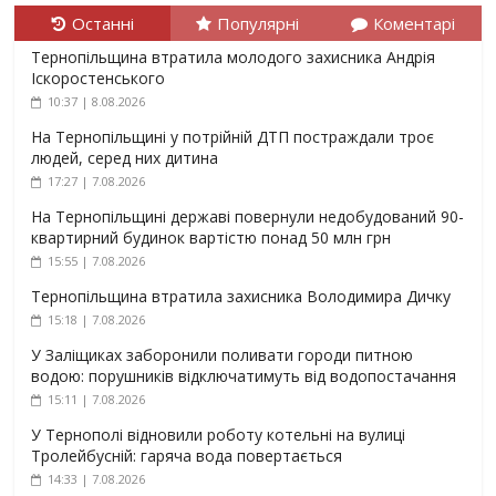
Останні
Популярні
Коментарі
Тернопільщина втратила молодого захисника Андрія
Іскоростенського
10:37 | 8.08.2026
На Тернопільщині у потрійній ДТП постраждали троє
людей, серед них дитина
17:27 | 7.08.2026
На Тернопільщині державі повернули недобудований 90-
квартирний будинок вартістю понад 50 млн грн
15:55 | 7.08.2026
Тернопільщина втратила захисника Володимира Дичку
15:18 | 7.08.2026
У Заліщиках заборонили поливати городи питною
водою: порушників відключатимуть від водопостачання
15:11 | 7.08.2026
У Тернополі відновили роботу котельні на вулиці
Тролейбусній: гаряча вода повертається
14:33 | 7.08.2026