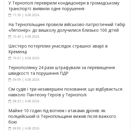
У Тернополі перевірили кондиціонери в громадському
транспорті: виявили одне порушення
11:30 | 6.08.2026
На Тернопільщині провели військово-патріотичний табір
«Легіонер»: до вишколу долучилися близько 100 дітей
10:43 | 6.08.2026
Шестеро потерпілих унаслідок страшної аварії в
Кременці
10:01 | 6.08.2026
Тернополянку 24 рази штрафували за перевищення
швидкості та порушення ПДР
09:09 | 6.08.2026
Сім судів і три незавершені поховання: що відбувається
навколо Пантеону Героїв у Тернополі
08:33 | 6.08.2026
Майже 10 годин під вогнем і атаками дронів: як
поліцейський із Тернопільщини вижив після важкого
бою
08:00 | 6.08.2026