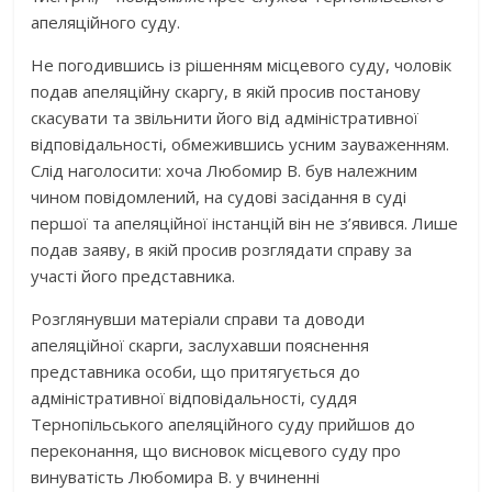
апеляційного суду.
Не погодившись із рішенням місцевого суду, чоловік
подав апеляційну скаргу, в якій просив постанову
скасувати та звільнити його від адміністративної
відповідальності, обмежившись усним зауваженням.
Слід наголосити: хоча Любомир В. був належним
чином повідомлений, на судові засідання в суді
першої та апеляційної інстанцій він не з’явився. Лише
подав заяву, в якій просив розглядати справу за
участі його представника.
Розглянувши матеріали справи та доводи
апеляційної скарги, заслухавши пояснення
представника особи, що притягується до
адміністративної відповідальності, суддя
Тернопільського апеляційного суду прийшов до
переконання, що висновок місцевого суду про
винуватість Любомира В. у вчиненні