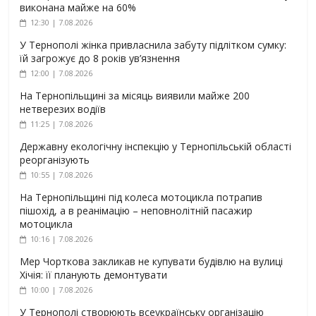
виконана майже на 60%
12:30 | 7.08.2026
У Тернополі жінка привласнила забуту підлітком сумку:
їй загрожує до 8 років ув’язнення
12:00 | 7.08.2026
На Тернопільщині за місяць виявили майже 200
нетверезих водіїв
11:25 | 7.08.2026
Державну екологічну інспекцію у Тернопільській області
реорганізують
10:55 | 7.08.2026
На Тернопільщині під колеса мотоцикла потрапив
пішохід, а в реанімацію – неповнолітній пасажир
мотоцикла
10:16 | 7.08.2026
Мер Чорткова закликав не купувати будівлю на вулиці
Хічія: її планують демонтувати
10:00 | 7.08.2026
У Тернополі створюють всеукраїнську організацію