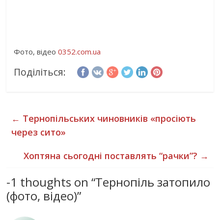
Фото, відео
0352.com.ua
Поділіться:
←
Тернопільських чиновників «просіють
через сито»
Хоптяна сьогодні поставлять “рачки”?
→
-1 thoughts on “
Тернопіль затопило
(фото, відео)
”