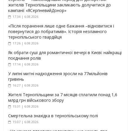
жителів Тернопільщини закликають долучитися до
кампанії «ЯСерпневийДонор»
17:34 | 6.08.2026
«Після поранення лише одне бажання –відновитися і
повернутися до побратимів». Історія незламного
тернопільського гвардійця
17:26 | 6.08.2026
Як обрати суші для романтичної вечері в Києві: найкращі
поєднання ролів
17:14 | 6.08.2026
У липні митні надходження зросли на 77мільйонів
гривень
16:27 | 6.08.2026
Жителі Тернопільщини за 7 місяців сплатили понад 1,6
млрд грн військового збору
15:31 | 6.08.2026
Смертельна знахідка в тернопільському полі
15:07 | 6.08.2026