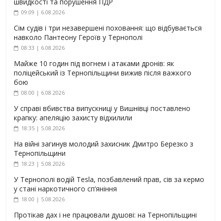
швидкості та порушення ПДР
09:09 | 6.08.2026
Сім судів і три незавершені поховання: що відбувається
навколо Пантеону Героїв у Тернополі
08:33 | 6.08.2026
Майже 10 годин під вогнем і атаками дронів: як
поліцейський із Тернопільщини вижив після важкого
бою
08:00 | 6.08.2026
У справі вбивства випускниці у Вишнівці поставлено
крапку: апеляцію захисту відхилили
18:35 | 5.08.2026
На війні загинув молодий захисник Дмитро Березко з
Тернопільщини
18:23 | 5.08.2026
У Тернополі водій Tesla, позбавлений прав, сів за кермо
у стані наркотичного сп’яніння
18:00 | 5.08.2026
Протікав дах і не працювали душові: на Тернопільщині