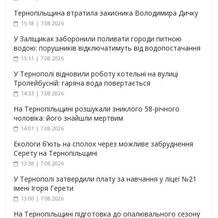
Тернопільщина втратила захисника Володимира Дичку
15:18 | 7.08.2026
У Заліщиках заборонили поливати городи питною
водою: порушників відключатимуть від водопостачання
15:11 | 7.08.2026
У Тернополі відновили роботу котельні на вулиці
Тролейбусній: гаряча вода повертається
14:33 | 7.08.2026
На Тернопільщині розшукали зниклого 58-річного
чоловіка: його знайшли мертвим
14:01 | 7.08.2026
Екологи б’ють на сполох через можливе забруднення
Серету на Тернопільщині
13:38 | 7.08.2026
У Тернополі затвердили плату за навчання у ліцеї №21
імені Ігоря Герети
13:00 | 7.08.2026
На Тернопільщині підготовка до опалювального сезону