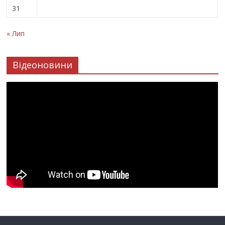
31
« Лип
Відеоновини