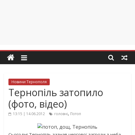
Новини Тернополя
Тернопіль затопило
(фото, відео)
,
13:15 | 14.06.2012
головні
Потоп
Сьогодні Тернопіль зазнав чергової загрози з неба.