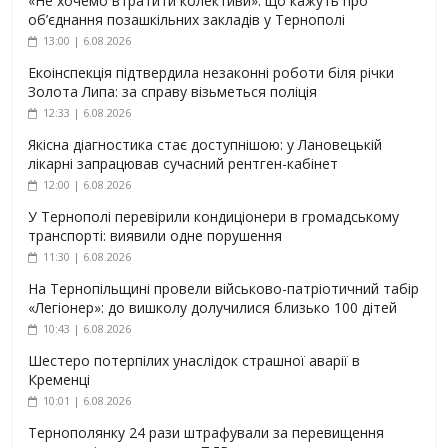
«Не хочемо втратити колективи»: що кажуть про
об’єднання позашкільних закладів у Тернополі
13:00 | 6.08.2026
Екоінспекція підтвердила незаконні роботи біля річки
Золота Липа: за справу візьметься поліція
12:33 | 6.08.2026
Якісна діагностика стає доступнішою: у Лановецькій
лікарні запрацював сучасний рентген-кабінет
12:00 | 6.08.2026
У Тернополі перевірили кондиціонери в громадському
транспорті: виявили одне порушення
11:30 | 6.08.2026
На Тернопільщині провели військово-патріотичний табір
«Легіонер»: до вишколу долучилися близько 100 дітей
10:43 | 6.08.2026
Шестеро потерпілих унаслідок страшної аварії в
Кременці
10:01 | 6.08.2026
Тернополянку 24 рази штрафували за перевищення