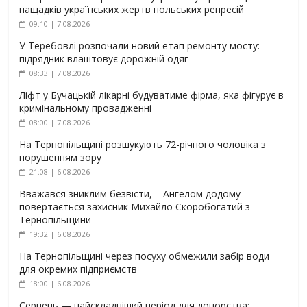
нащадків українських жертв польських репресій
09:10 | 7.08.2026
У Теребовлі розпочали новий етап ремонту мосту:
підрядник влаштовує дорожній одяг
08:33 | 7.08.2026
Ліфт у Бучацькій лікарні будуватиме фірма, яка фігурує в
кримінальному провадженні
08:00 | 7.08.2026
На Тернопільщині розшукують 72-річного чоловіка з
порушенням зору
21:08 | 6.08.2026
Вважався зниклим безвісти, – Ангелом додому
повертається захисник Михайло Скоробогатий з
Тернопільщини
19:32 | 6.08.2026
На Тернопільщині через посуху обмежили забір води
для окремих підприємств
18:00 | 6.08.2026
Серпень — найскладніший період для донорства: