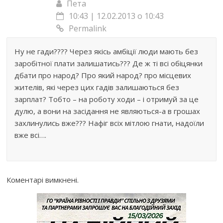
Пета
10:43 | 12.02.2013 о 10:43
Permalink
Ну не гади???? Через якісь амбіції люди мають без
заробітної плати залишатись??? Де ж ті всі обіцянки
дбати про народ? Про який народ? про місцевих
жителів, які через цих гадів залишаються без
зарплат? Тобто – на роботу ходи – і отримуй за це
дулю, а вони на засідання не являються-а в грошах
захлинулись вже??? Нафіг всіх мітлою гнати, надоїли
вже всі….
Коментарі вимкнені.