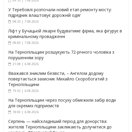
09:10 | 7.08.2026
У Теребовлі розпочали новий етап ремонту мосту:
підрядник влаштовує дорожній одяг
08:33 | 7.08.2026
Ліфт у Бучацькій лікарні будуватиме фірма, яка фігурує в
кримінальному провадженні
08:00 | 7.08.2026
На Тернопільщині розшукують 72-річного чоловіка з
порушенням зору
21:08 | 6.08.2026
Вважався зниклим безвісти, – Ангелом додому
повертається захисник Михайло Скоробогатий з
Тернопільщини
19:32 | 6.08.2026
На Тернопільщині через посуху обмежили забір води
для окремих підприємств
18:00 | 6.08.2026
Серпень — найскладніший період для донорства:
жителів Тернопільщини закликають долучитися до