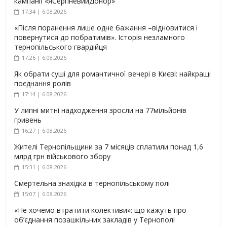
кампанії «ЯСерпневийДонор»
17:34 | 6.08.2026
«Після поранення лише одне бажання –відновитися і
повернутися до побратимів». Історія незламного
тернопільського гвардійця
17:26 | 6.08.2026
Як обрати суші для романтичної вечері в Києві: найкращі
поєднання ролів
17:14 | 6.08.2026
У липні митні надходження зросли на 77мільйонів
гривень
16:27 | 6.08.2026
Жителі Тернопільщини за 7 місяців сплатили понад 1,6
млрд грн військового збору
15:31 | 6.08.2026
Смертельна знахідка в тернопільському полі
15:07 | 6.08.2026
«Не хочемо втратити колективи»: що кажуть про
об’єднання позашкільних закладів у Тернополі