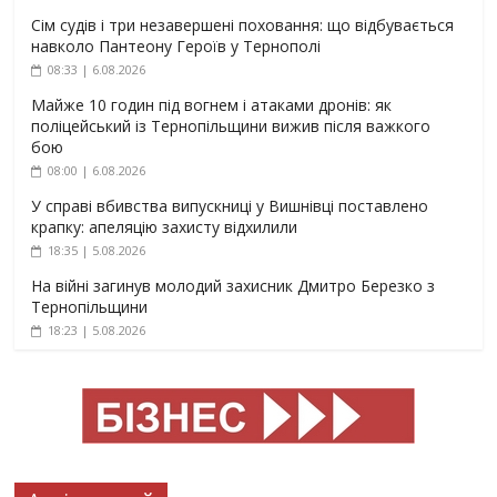
Сім судів і три незавершені поховання: що відбувається
навколо Пантеону Героїв у Тернополі
08:33 | 6.08.2026
Майже 10 годин під вогнем і атаками дронів: як
поліцейський із Тернопільщини вижив після важкого
бою
08:00 | 6.08.2026
У справі вбивства випускниці у Вишнівці поставлено
крапку: апеляцію захисту відхилили
18:35 | 5.08.2026
На війні загинув молодий захисник Дмитро Березко з
Тернопільщини
18:23 | 5.08.2026