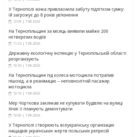
У Тернополі жінка привласнила забуту підлітком сумку:
їй загрожує до 8 років ув’язнення
12:00 | 7.08.2026
На Тернопільщині за місяць виявили майже 200
нетверезих водіїв
11:25 | 7.08.2026
Державну екологічну інспекцію у Тернопільській області
реорганізують
10:55 | 7.08.2026
На Тернопільщині під колеса мотоцикла потрапив
пішохід, а в реанімацію – неповнолітній пасажир
мотоцикла
10:16 | 7.08.2026
Мер Чорткова закликав не купувати будівлю на вулиці
Хічія: її планують демонтувати
10:00 | 7.08.2026
У Тернополі створюють всеукраїнську організацію
нащадків українських жертв польських репресій