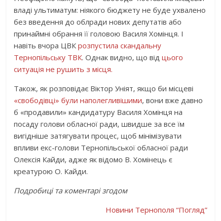
владі ультиматум: ніякого бюджету не буде ухвалено
без введення до облради нових депутатів або
принаймні обрання її головою Василя Хомінця. І
навіть вчора ЦВК
розпустила скандальну
Тернопільську ТВК
. Однак видно, що від
цього
ситуація не рушить з місця.
Також, як розповідає Віктор Уніят, якщо би місцеві
«свободівці» були наполегливішими
, вони вже давно
б «продавили» кандидатуру Василя Хомінця на
посаду голови обласної ради, швидше за все їм
вигідніше затягувати процес, щоб мінімізувати
впливи екс-голови Тернопільської обласної ради
Олексія Кайди, адже як відомо В. Хомінець є
креатурою О. Кайди.
Подробиці та коментарі згодом
Новини Тернополя “Погляд”