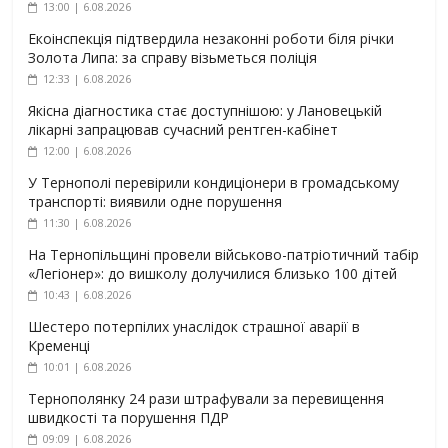
13:00 | 6.08.2026
Екоінспекція підтвердила незаконні роботи біля річки
Золота Липа: за справу візьметься поліція
12:33 | 6.08.2026
Якісна діагностика стає доступнішою: у Лановецькій
лікарні запрацював сучасний рентген-кабінет
12:00 | 6.08.2026
У Тернополі перевірили кондиціонери в громадському
транспорті: виявили одне порушення
11:30 | 6.08.2026
На Тернопільщині провели військово-патріотичний табір
«Легіонер»: до вишколу долучилися близько 100 дітей
10:43 | 6.08.2026
Шестеро потерпілих унаслідок страшної аварії в
Кременці
10:01 | 6.08.2026
Тернополянку 24 рази штрафували за перевищення
швидкості та порушення ПДР
09:09 | 6.08.2026