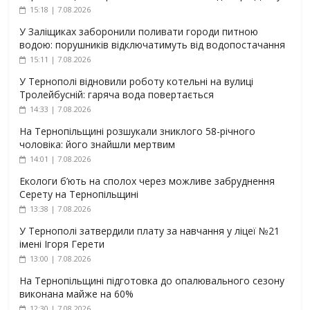
15:18 | 7.08.2026
У Заліщиках заборонили поливати городи питною
водою: порушників відключатимуть від водопостачання
15:11 | 7.08.2026
У Тернополі відновили роботу котельні на вулиці
Тролейбусній: гаряча вода повертається
14:33 | 7.08.2026
На Тернопільщині розшукали зниклого 58-річного
чоловіка: його знайшли мертвим
14:01 | 7.08.2026
Екологи б’ють на сполох через можливе забруднення
Серету на Тернопільщині
13:38 | 7.08.2026
У Тернополі затвердили плату за навчання у ліцеї №21
імені Ігоря Герети
13:00 | 7.08.2026
На Тернопільщині підготовка до опалювального сезону
виконана майже на 60%
12:30 | 7.08.2026