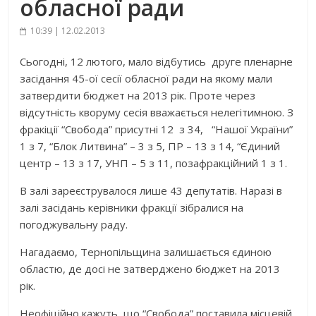
обласної ради
10:39 | 12.02.2013
Сьогодні, 12 лютого, мало відбутись друге пленарне
засідання 45-ої сесії обласної ради на якому мали
затвердити бюджет на 2013 рік. Проте через
відсутність кворуму сесія вважається нелегітимною. З
фракіції “Свобода” присутні 12 з 34, “Нашої України”
1 з 7, “Блок Литвина” – 3 з 5, ПР – 13 з 14, “Єдиний
центр – 13 з 17, УНП – 5 з 11, позафракційний 1 з 1.
В залі зареєструвалося лише 43 депутатів. Наразі в
залі засідань керівники фракції зібралися на
погоджувальну раду.
Нагадаємо, Тернопільщина залишається єдиною
областю, де досі не затверджено бюджет на 2013
рік.
Неофіційно кажуть, що “Свобода” поставила місцевій