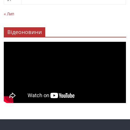
« Лип
Відеоновини