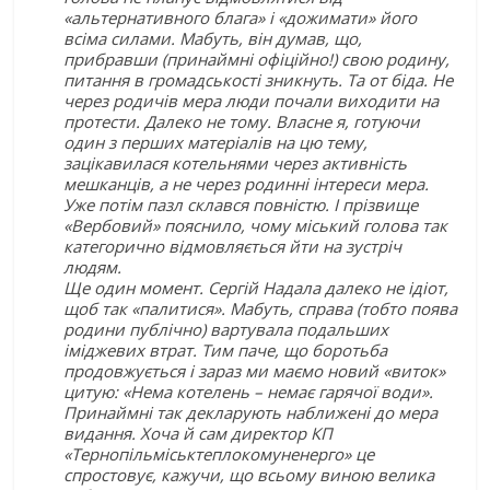
«альтернативного блага» і «дожимати» його
всіма силами. Мабуть, він думав, що,
прибравши (принаймні офіційно!) свою родину,
питання в громадськості зникнуть. Та от біда. Не
через родичів мера люди почали виходити на
протести. Далеко не тому. Власне я, готуючи
один з перших матеріалів на цю тему,
зацікавилася котельнями через активність
мешканців, а не через родинні інтереси мера.
Уже потім пазл склався повністю. І прізвище
«Вербовий» пояснило, чому міський голова так
категорично відмовляється йти на зустріч
людям.
Ще один момент. Сергій Надала далеко не ідіот,
щоб так «палитися». Мабуть, справа (тобто поява
родини публічно) вартувала подальших
іміджевих втрат. Тим паче, що боротьба
продовжується і зараз ми маємо новий «виток»
цитую: «Нема котелень – немає гарячої води».
Принаймні так декларують наближені до мера
видання. Хоча й сам директор КП
«Тернопільміськтеплокомуненерго» це
спростовує, кажучи, що всьому виною велика