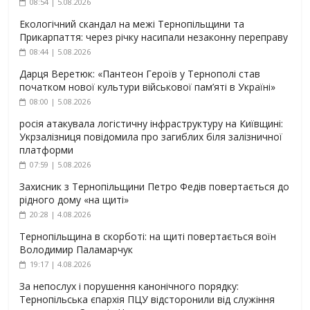
08:54 | 5.08.2026
Екологічний скандал на межі Тернопільщини та
Прикарпаття: через річку насипали незаконну переправу
08:44 | 5.08.2026
Дарця Веретюк: «Пантеон Героїв у Тернополі став
початком нової культури військової пам’яті в Україні»
08:00 | 5.08.2026
росія атакувала логістичну інфраструктуру на Київщині:
Укрзалізниця повідомила про загиблих біля залізничної
платформи
07:59 | 5.08.2026
Захисник з Тернопільщини Петро Федів повертається до
рідного дому «на щиті»
20:28 | 4.08.2026
Тернопільщина в скорботі: на щиті повертається воїн
Володимир Паламарчук
19:17 | 4.08.2026
За непослух і порушення канонічного порядку:
Тернопільська єпархія ПЦУ відсторонили від служіння