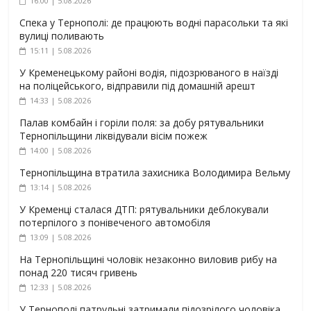
16:00 | 5.08.2026
Спека у Тернополі: де працюють водні парасольки та які
вулиці поливають
15:11 | 5.08.2026
У Кременецькому районі водія, підозрюваного в наїзді
на поліцейського, відправили під домашній арешт
14:33 | 5.08.2026
Палав комбайн і горіли поля: за добу рятувальники
Тернопільщини ліквідували вісім пожеж
14:00 | 5.08.2026
Тернопільщина втратила захисника Володимира Вельму
13:14 | 5.08.2026
У Кременці сталася ДТП: рятувальники деблокували
потерпілого з понівеченого автомобіля
13:09 | 5.08.2026
На Тернопільщині чоловік незаконно виловив рибу на
понад 220 тисяч гривень
12:33 | 5.08.2026
У Тернополі патрульні затримали підозрілого чоловіка