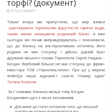
торфі? (документ)
21:14 | 7.09.2017
Тільки вчора ми припустили, що мер взявся
шантажувати тернополян відсутністю гарячої води,
таким чином захищаючи родинний бізнес.
А вже
сьогодні він почав виправдовуватись і пояснювати,
що до бізнесу на альтернативних котелень його
родина не має стосунку. І дійсно, рідний брат
дружини міського голови Тернополя Сергія Надала –
Богдан Вербовий більше не має стосунку до фірми-
інвестора ТОВ «Тернопільтепло». Про це у мережі
Фейсбук пише журналіст газети “Номер один”
Тетяна Колеснік.
За її словами, близько місяця тому Богдан
Богданович щез з числа засновників.
Для мене це стало сигналом того, що міський
голова не планує відмовлятися від