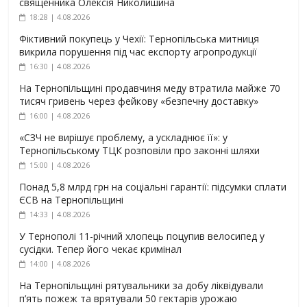
священника Олексія Николишина
18:28 | 4.08.2026
Фіктивний покупець у Чехії: Тернопільська митниця
викрила порушення під час експорту агропродукції
16:30 | 4.08.2026
На Тернопільщині продавчиня меду втратила майже 70
тисяч гривень через фейкову «безпечну доставку»
16:00 | 4.08.2026
«СЗЧ не вирішує проблему, а ускладнює її»: у
Тернопільському ТЦК розповіли про законні шляхи
15:00 | 4.08.2026
Понад 5,8 млрд грн на соціальні гарантії: підсумки сплати
ЄСВ на Тернопільщині
14:33 | 4.08.2026
У Тернополі 11-річний хлопець поцупив велосипед у
сусідки. Тепер його чекає кримінал
14:00 | 4.08.2026
На Тернопільщині рятувальники за добу ліквідували
п’ять пожеж та врятували 50 гектарів урожаю