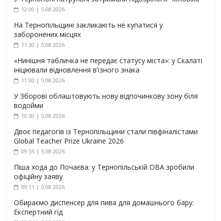
12:00 | 5.08.2026
На Тернопільщині закликають не купатися у
заборонених місцях
11:30 | 5.08.2026
«Нинішня табличка не передає статусу міста»: у Скалаті
ініціювали відновлення в’їзного знака
11:00 | 5.08.2026
У Зборові облаштовують нову відпочинкову зону біля
водойми
10:30 | 5.08.2026
Двоє педагогів із Тернопільщини стали півфіналістами
Global Teacher Prize Ukraine 2026
09:55 | 5.08.2026
Піша хода до Почаєва: у Тернопільській ОВА зробили
офіційну заяву
09:11 | 5.08.2026
Обираємо диспенсер для пива для домашнього бару:
Експертний гід