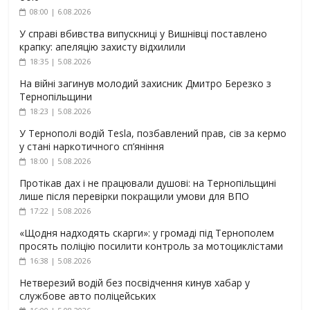
08:00 | 6.08.2026
У справі вбивства випускниці у Вишнівці поставлено
крапку: апеляцію захисту відхилили
18:35 | 5.08.2026
На війні загинув молодий захисник Дмитро Березко з
Тернопільщини
18:23 | 5.08.2026
У Тернополі водій Tesla, позбавлений прав, сів за кермо
у стані наркотичного сп’яніння
18:00 | 5.08.2026
Протікав дах і не працювали душові: на Тернопільщині
лише після перевірки покращили умови для ВПО
17:22 | 5.08.2026
«Щодня надходять скарги»: у громаді під Тернополем
просять поліцію посилити контроль за мотоциклістами
16:38 | 5.08.2026
Нетверезий водій без посвідчення кинув хабар у
службове авто поліцейських