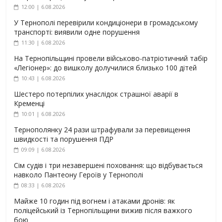
12:00 | 6.08.2026
У Тернополі перевірили кондиціонери в громадському
транспорті: виявили одне порушення
11:30 | 6.08.2026
На Тернопільщині провели військово-патріотичний табір
«Легіонер»: до вишколу долучилися близько 100 дітей
10:43 | 6.08.2026
Шестеро потерпілих унаслідок страшної аварії в
Кременці
10:01 | 6.08.2026
Тернополянку 24 рази штрафували за перевищення
швидкості та порушення ПДР
09:09 | 6.08.2026
Сім судів і три незавершені поховання: що відбувається
навколо Пантеону Героїв у Тернополі
08:33 | 6.08.2026
Майже 10 годин під вогнем і атаками дронів: як
поліцейський із Тернопільщини вижив після важкого
бою