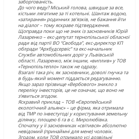
заборгованість.
До чого веду? Міський голова, швидше за все,
кістьми лягатиме за ті котельні. Шантаж водою,
«затирання» родинних зв’язків, не бажання йти
на діалог – тому яскраве підтвердження.
Щоправда поки що не зник із засновників Юрій
Лазаренко – екс-депутат тернопільської обласної
ради від партії ВО “Свобода”, екс-директор КП
облради “Архбудсервіс” та екс-начальник
Служби автомобільних доріг у Львівській
області. Лазаренко, між іншим, «виплив» у ТОВ
«Тернопільтепло» також не одразу.
Взагалі така річ, як засновники, доволі гнучка та
в будь-який момент піддається редагуванню.
Якщо зараз прізвище «Вербового» зникло з
переліку інвесторів, це не означає, що воно не
з’явиться згодом.
Яскравий приклад – ТОВ «Європейський
екологічний альянс» – це фірма, яка отримала
від ТМР по інвестугоді у користування земельну
ділянку, площею 6 га в с. Миролюбівка.
Спочатку у її засновниках «світився» абсолютно
невідомий (принаймні для мене) чоловік.
Згодом, коли ТОВ отримало усі дозвільні