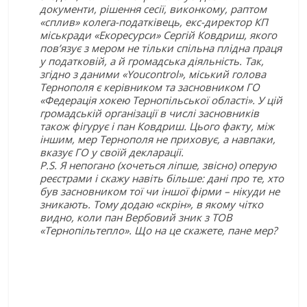
документи, рішення сесії, виконкому, раптом
«сплив» колега-податківець, екс-директор КП
міськради «Екоресурси» Сергій Ковдриш, якого
пов’язує з мером не тільки спільна плідна праця
у податковій, а й громадська діяльність. Так,
згідно з даними «Youcontrol», міський голова
Тернополя є керівником та засновником ГО
«Федерація хокею Тернопільської області». У цій
громадській організації в числі засновників
також фігурує і пан Ковдриш. Цього факту, між
іншим, мер Тернополя не приховує, а навпаки,
вказує ГО у своїй декларації.
P.S. Я непогано (хочеться ліпше, звісно) оперую
реєстрами і скажу навіть більше: дані про те, хто
був засновником тої чи іншої фірми – нікуди не
зникають. Тому додаю «скрін», в якому чітко
видно, коли пан Вербовий зник з ТОВ
«Тернопільтепло». Що на це скажете, пане мер?