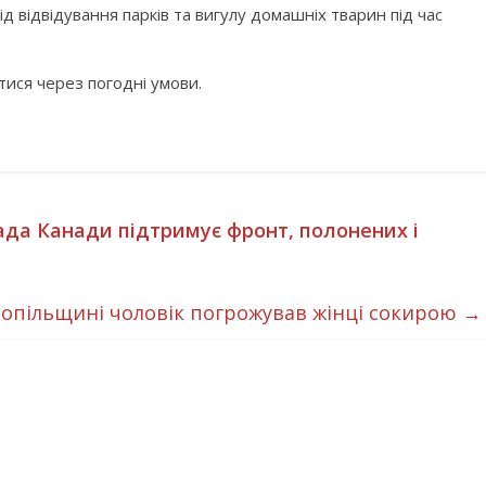
д відвідування парків та вигулу домашніх тварин під час
тися через погодні умови.
мада Канади підтримує фронт, полонених і
опільщині чоловік погрожував жінці сокирою
→