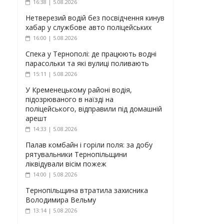
16:38 | 5.08.2026
Нетверезий водій без посвідчення кинув
хабар у службове авто поліцейських
16:00 | 5.08.2026
Спека у Тернополі: де працюють водні
парасольки та які вулиці поливають
15:11 | 5.08.2026
У Кременецькому районі водія,
підозрюваного в наїзді на
поліцейського, відправили під домашній
арешт
14:33 | 5.08.2026
Палав комбайн і горіли поля: за добу
рятувальники Тернопільщини
ліквідували вісім пожеж
14:00 | 5.08.2026
Тернопільщина втратила захисника
Володимира Вельму
13:14 | 5.08.2026