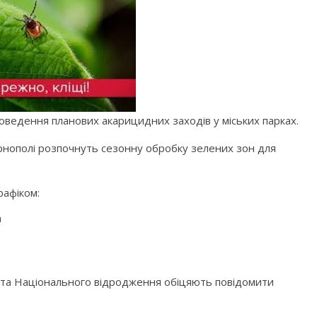
оведення планових акарицидних заходів у міських парках.
Тернополі розпочнуть сезонну обробку зелених зон для
рафіком:
а
 та Національного відродження обіцяють повідомити