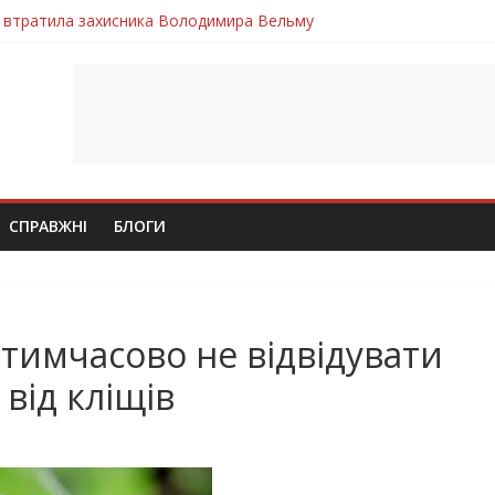
 втратила захисника Володимира Вельму
нопільщини Петро Федів повертається до рідного дому «на щиті»
в скорботі: на щиті повертається воїн Володимир Паламарчук
ння бойового завдання загинув захисник Юрій Пушкар з Тернопі
ув молодий захисник Дмитро Березко з Тернопільщини
СПРАВЖНІ
БЛОГИ
тимчасово не відвідувати
від кліщів