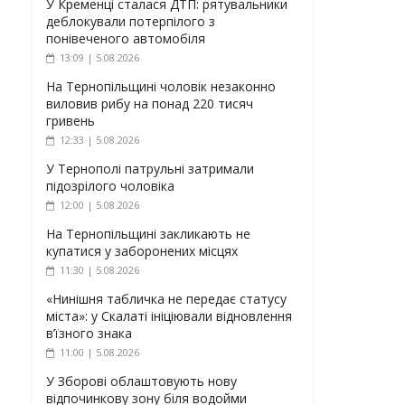
У Кременці сталася ДТП: рятувальники
деблокували потерпілого з
понівеченого автомобіля
13:09 | 5.08.2026
На Тернопільщині чоловік незаконно
виловив рибу на понад 220 тисяч
гривень
12:33 | 5.08.2026
У Тернополі патрульні затримали
підозрілого чоловіка
12:00 | 5.08.2026
На Тернопільщині закликають не
купатися у заборонених місцях
11:30 | 5.08.2026
«Нинішня табличка не передає статусу
міста»: у Скалаті ініціювали відновлення
в’їзного знака
11:00 | 5.08.2026
У Зборові облаштовують нову
відпочинкову зону біля водойми