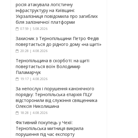
росія атакувала логістичну
інфраструктуру на Київщині:
Укрзалізниця повідомила про загиблих
біля залізничної платформи
07:59 | 5.08.2026
Захисник з Тернопільщини Петро Федів
повертається до рідного дому «на щиті»
20:28 | 4.08.2026
Тернопільщина в скорботі: на щиті
повертається воїн Володимир
Паламарчук
19:17 | 4.08.2026
За непослух і порушення канонічного
порядку: Тернопільська єпархія ПЦУ
відсторонили від служіння священника
Олексія Николишина
18:28 | 4.08.2026
Фіктивний покупець у Чехії:
Тернопільська митниця викрила
порушення під час експорту