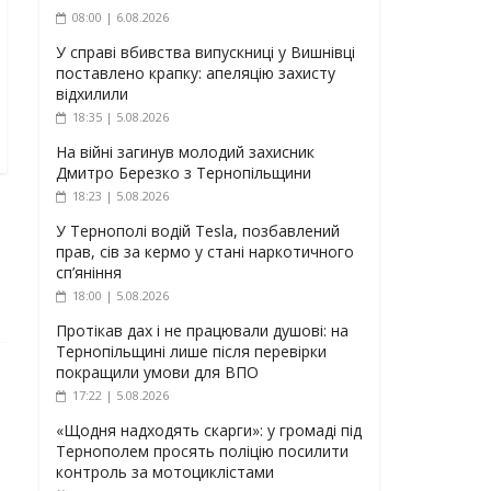
08:00 | 6.08.2026
У справі вбивства випускниці у Вишнівці
поставлено крапку: апеляцію захисту
відхилили
18:35 | 5.08.2026
На війні загинув молодий захисник
Дмитро Березко з Тернопільщини
18:23 | 5.08.2026
У Тернополі водій Tesla, позбавлений
прав, сів за кермо у стані наркотичного
сп’яніння
18:00 | 5.08.2026
Протікав дах і не працювали душові: на
Тернопільщині лише після перевірки
покращили умови для ВПО
17:22 | 5.08.2026
«Щодня надходять скарги»: у громаді під
Тернополем просять поліцію посилити
контроль за мотоциклістами