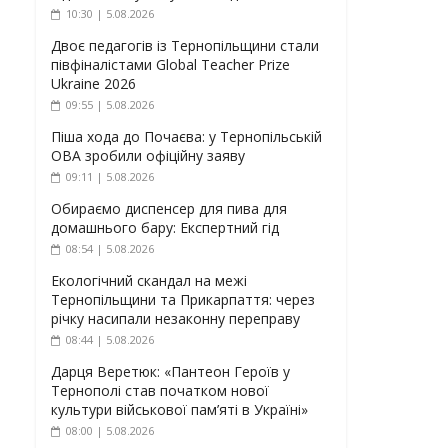
10:30 | 5.08.2026
Двоє педагогів із Тернопільщини стали
півфіналістами Global Teacher Prize
Ukraine 2026
09:55 | 5.08.2026
Піша хода до Почаєва: у Тернопільській
ОВА зробили офіційну заяву
09:11 | 5.08.2026
Обираємо диспенсер для пива для
домашнього бару: Експертний гід
08:54 | 5.08.2026
Екологічний скандал на межі
Тернопільщини та Прикарпаття: через
річку насипали незаконну переправу
08:44 | 5.08.2026
Дарця Веретюк: «Пантеон Героїв у
Тернополі став початком нової
культури військової пам’яті в Україні»
08:00 | 5.08.2026