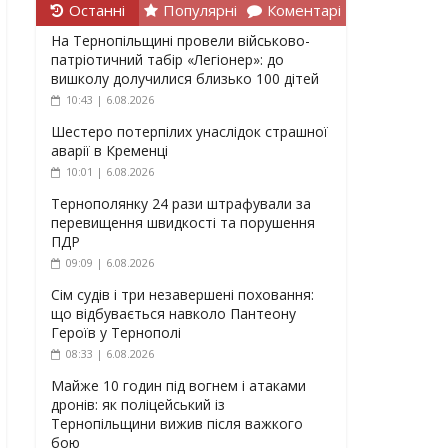
Останні
Популярні
Коментарі
На Тернопільщині провели військово-
патріотичний табір «Легіонер»: до
вишколу долучилися близько 100 дітей
10:43 | 6.08.2026
Шестеро потерпілих унаслідок страшної
аварії в Кременці
10:01 | 6.08.2026
Тернополянку 24 рази штрафували за
перевищення швидкості та порушення
ПДР
09:09 | 6.08.2026
Сім судів і три незавершені поховання:
що відбувається навколо Пантеону
Героїв у Тернополі
08:33 | 6.08.2026
Майже 10 годин під вогнем і атаками
дронів: як поліцейський із
Тернопільщини вижив після важкого
бою