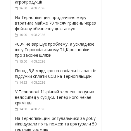
агропродукції
16:30 | 4.08.2026
На Тернопільщині продавчиня меду
втратила майже 70 тисяч гривень через
фейкову «безпечну доставку»
16:00 | 4.08.2026
«СЗЧ не вирішує проблему, а ускладнює
її»: у Тернопільському ТЦК розповіли
про законні шляхи
15:00 | 4.08.2026
Понад 5,8 млрд грн на соціальні гарантії:
підсумки сплати ЄСВ на Тернопільщині
14:33 | 4.08.2026
У Тернополі 11-річний хлопець поцупив
велосипед у сусідки. Тепер його чекає
кримінал
14:00 | 4.08.2026
На Тернопільщині рятувальники за добу
ліквідували п’ять пожеж та врятували 50
гектарів урожаю