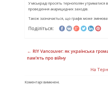
У міськраді просять тернополян утриматися ві
проведення акарицидних заходів.
Також зазначається, що графік може змінюва
Поділіться:
←
RIY Vancouver: як українська гро
пам’ять про війну
На Терн
Коментарі вимкнені.