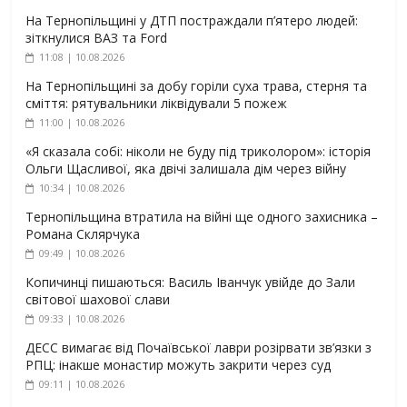
На Тернопільщині у ДТП постраждали п’ятеро людей:
зіткнулися ВАЗ та Ford
11:08 | 10.08.2026
На Тернопільщині за добу горіли суха трава, стерня та
сміття: рятувальники ліквідували 5 пожеж
11:00 | 10.08.2026
«Я сказала собі: ніколи не буду під триколором»: історія
Ольги Щасливої, яка двічі залишала дім через війну
10:34 | 10.08.2026
Тернопільщина втратила на війні ще одного захисника –
Романа Склярчука
09:49 | 10.08.2026
Копичинці пишаються: Василь Іванчук увійде до Зали
світової шахової слави
09:33 | 10.08.2026
ДЕСС вимагає від Почаївської лаври розірвати зв’язки з
РПЦ: інакше монастир можуть закрити через суд
09:11 | 10.08.2026