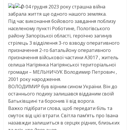
04 грудня 2023 року страшна війна
забрала життя ще одного нашого земляка.
Під час виконання бойового завдання поблизу
населеному пункті Роботине, Пологівського
району Запорізької області, героїчно загинув
стрілець 3 відділення 3-го взводу оперативного
призначення 2-го батальйону оперативного
призначення військової частини А3017 , житель
селиша Нагірянка Нагірянської територіальної
громади – МЕЛЬНИЧУК Володимир Петрович ,
2001 року народження.
ВОЛОДИМИР був вірним сином України. Він до
останнього подиху залишався відданим своїй
Батьківщині та боронив її від ворога.
Важко підібрати слова, щоб передати біль та
смуток від цієї втрати. Світла пам’ять про Івана
назавжди залишиться в серцях рідних, близьких
та всіх, хто його знав.