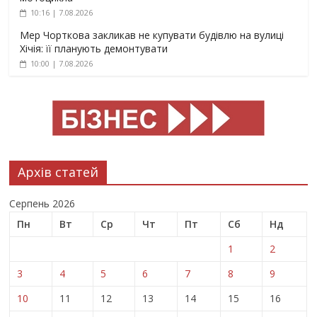
10:16 | 7.08.2026
Мер Чорткова закликав не купувати будівлю на вулиці
Хічія: її планують демонтувати
10:00 | 7.08.2026
Архів статей
Серпень 2026
Пн
Вт
Ср
Чт
Пт
Сб
Нд
1
2
3
4
5
6
7
8
9
10
11
12
13
14
15
16