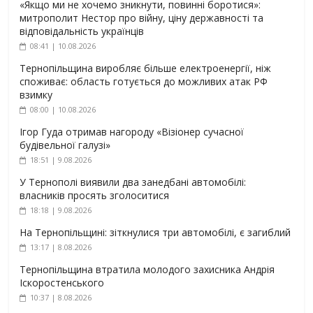
«Якщо ми не хочемо зникнути, повинні боротися»:
митрополит Нестор про війну, ціну державності та
відповідальність українців
08:41 | 10.08.2026
Тернопільщина виробляє більше електроенергії, ніж
споживає: область готується до можливих атак РФ
взимку
08:00 | 10.08.2026
Ігор Гуда отримав нагороду «Візіонер сучасної
будівельної галузі»
18:51 | 9.08.2026
У Тернополі виявили два занедбані автомобілі:
власників просять зголоситися
18:18 | 9.08.2026
На Тернопільщині: зіткнулися три автомобілі, є загиблий
13:17 | 8.08.2026
Тернопільщина втратила молодого захисника Андрія
Іскоростенського
10:37 | 8.08.2026