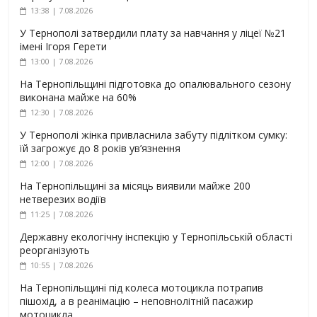
13:38 | 7.08.2026
У Тернополі затвердили плату за навчання у ліцеї №21
імені Ігоря Герети
13:00 | 7.08.2026
На Тернопільщині підготовка до опалювального сезону
виконана майже на 60%
12:30 | 7.08.2026
У Тернополі жінка привласнила забуту підлітком сумку:
їй загрожує до 8 років ув’язнення
12:00 | 7.08.2026
На Тернопільщині за місяць виявили майже 200
нетверезих водіїв
11:25 | 7.08.2026
Державну екологічну інспекцію у Тернопільській області
реорганізують
10:55 | 7.08.2026
На Тернопільщині під колеса мотоцикла потрапив
пішохід, а в реанімацію – неповнолітній пасажир
мотоцикла