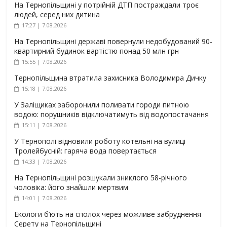
На Тернопільщині у потрійній ДТП постраждали троє
людей, серед них дитина
17:27 | 7.08.2026
На Тернопільщині державі повернули недобудований 90-
квартирний будинок вартістю понад 50 млн грн
15:55 | 7.08.2026
Тернопільщина втратила захисника Володимира Дичку
15:18 | 7.08.2026
У Заліщиках заборонили поливати городи питною
водою: порушників відключатимуть від водопостачання
15:11 | 7.08.2026
У Тернополі відновили роботу котельні на вулиці
Тролейбусній: гаряча вода повертається
14:33 | 7.08.2026
На Тернопільщині розшукали зниклого 58-річного
чоловіка: його знайшли мертвим
14:01 | 7.08.2026
Екологи б’ють на сполох через можливе забруднення
Серету на Тернопільщині