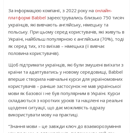
За інформацією компанії, з 2022 року на
онлайн-
платформі Babbel
зареєструвались близько 750 тисяч
українців, які вивчають англійську, німецьку та
польську. При цьому серед користувачів, які живуть в
Україні, найбільш популярною є англійська (70%), тоді
як серед тих, хто виїхав – німецька (її вивчає
половина користувачів).
Щоб підтримати українців, які були змушені виїхати з
країни та адаптуватись у новому середовищі, Babbel
вперше створила навчальні курси для україномовних
користувачів – раніше застосунок не мав української
мови як базової і не був популярним в Україні. Курси
складаються з коротких уроків та націлені на реальні
щоденні ситуації, що дає можливість одразу
використувати мову на практиці.
“Знання мови – це завжди ключ до взаєморозуміння