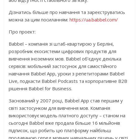
або відсутності стабільного зв’язку.
Дізнатись більше про навчання та зареєструватись
можна за цим посиланням:
https://ua.babbel.
com/
Про проект:
Babbel – компанія зі штаб-квартирою у Берліні,
розробник екосистеми цифрових продуктів для
вивчення іноземних мов. Babbel об’єднує декілька
сервісів: мобільний застосунок для самостійного
навчання Babbel App, уроки з репетиторами Babbel
Live, подкасти Babbel Podcasts та корпоративне В2В
рішення Babbel for Business.
Заснований у 2007 році, Babbel App став першим у
світі застосунком для вивчення мов. Компанія
використовує модель платного доступу – станом на
сьогодні Babbel вже продала більше 16 мільйонів
підписок, що робить цю платформу найбільш
продаваною серед мовних навчальних рішень у світі.