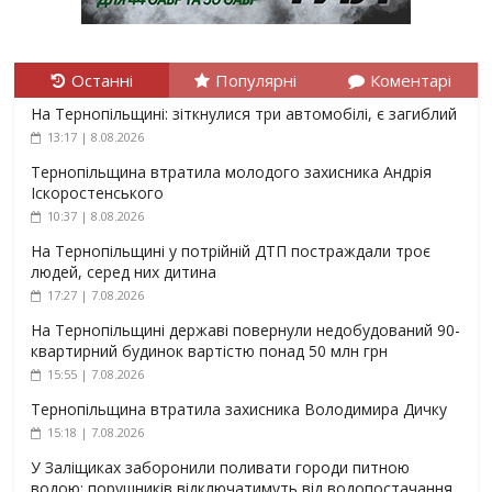
Останні
Популярні
Коментарі
На Тернопільщині: зіткнулися три автомобілі, є загиблий
13:17 | 8.08.2026
Тернопільщина втратила молодого захисника Андрія
Іскоростенського
10:37 | 8.08.2026
На Тернопільщині у потрійній ДТП постраждали троє
людей, серед них дитина
17:27 | 7.08.2026
На Тернопільщині державі повернули недобудований 90-
квартирний будинок вартістю понад 50 млн грн
15:55 | 7.08.2026
Тернопільщина втратила захисника Володимира Дичку
15:18 | 7.08.2026
У Заліщиках заборонили поливати городи питною
водою: порушників відключатимуть від водопостачання