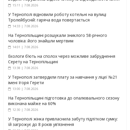
15:11 | 7.08.2026
У Тернополі відновили роботу котельні на вулиці
Тролейбусній: гаряча вода повертається
14:33 | 7.08.2026
На Тернопільщині розшукали зниклого 58-річного
чоловіка: його знайшли мертвим
14:01 | 7.08.2026
Екологи б’ють на сполох через можливе забруднення
Серету на Тернопільщині
13:38 | 7.08.2026
У Тернополі затвердили плату за навчання у ліцеї №21
імені Ігоря Герети
13:00 | 7.08.2026
На Тернопільщині підготовка до опалювального сезону
виконана майже на 60%
12:30 | 7.08.2026
У Тернополі жінка привласнила забуту підлітком сумку:
їй загрожує до 8 років ув’язнення