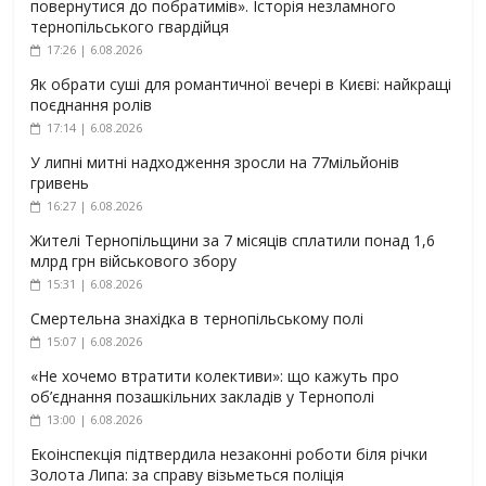
повернутися до побратимів». Історія незламного
тернопільського гвардійця
17:26 | 6.08.2026
Як обрати суші для романтичної вечері в Києві: найкращі
поєднання ролів
17:14 | 6.08.2026
У липні митні надходження зросли на 77мільйонів
гривень
16:27 | 6.08.2026
Жителі Тернопільщини за 7 місяців сплатили понад 1,6
млрд грн військового збору
15:31 | 6.08.2026
Смертельна знахідка в тернопільському полі
15:07 | 6.08.2026
«Не хочемо втратити колективи»: що кажуть про
об’єднання позашкільних закладів у Тернополі
13:00 | 6.08.2026
Екоінспекція підтвердила незаконні роботи біля річки
Золота Липа: за справу візьметься поліція