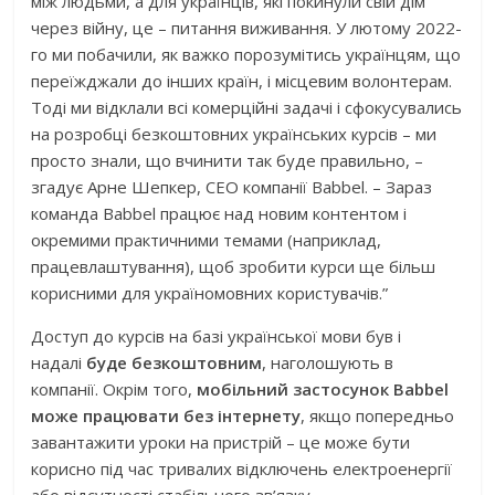
між людьми, а для українців, які покинули свій дім
через війну, це – питання виживання. У лютому 2022-
го ми побачили, як важко порозумітись українцям, що
переїжджали до інших країн, і місцевим волонтерам.
Тоді ми відклали всі комерційні задачі і сфокусувались
на розробці безкоштовних українських курсів – ми
просто знали, що вчинити так буде правильно, –
згадує Арне Шепкер, СЕО компанії Babbel. – Зараз
команда Babbel працює над новим контентом і
окремими практичними темами (наприклад,
працевлаштування), щоб зробити курси ще більш
корисними для україномовних користувачів.”
Доступ до курсів на базі української мови був і
надалі
буде безкоштовним
, наголошують в
компанії. Окрім того,
мобільний застосунок Babbel
може працювати без інтернету
, якщо попередньо
завантажити уроки на пристрій – це може бути
корисно під час тривалих відключень електроенергії