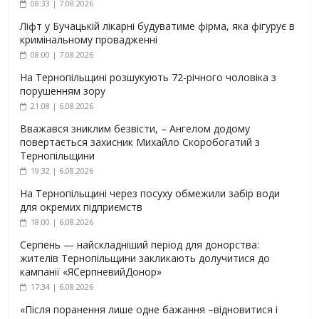
08:33 | 7.08.2026
Ліфт у Бучацькій лікарні будуватиме фірма, яка фігурує в
кримінальному провадженні
08:00 | 7.08.2026
На Тернопільщині розшукують 72-річного чоловіка з
порушенням зору
21:08 | 6.08.2026
Вважався зниклим безвісти, – Ангелом додому
повертається захисник Михайло Скоробогатий з
Тернопільщини
19:32 | 6.08.2026
На Тернопільщині через посуху обмежили забір води
для окремих підприємств
18:00 | 6.08.2026
Серпень — найскладніший період для донорства:
жителів Тернопільщини закликають долучитися до
кампанії «ЯСерпневийДонор»
17:34 | 6.08.2026
«Після поранення лише одне бажання –відновитися і