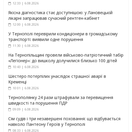
12:33 | 6.08.2026
Якісна діагностика стає доступнішою: у Лановецькій
лікарні запрацював сучасний рентген-кабінет
12:00 | 6.08.2026
У Тернополі перевірили кондиціонери в громадському
транспорті: виявили одне порушення
11:30 | 6.08.2026
На Тернопільщині провели військово-патріотичний табір
«Легіонер»: до вишколу долучилися близько 100 дітей
10:43 | 6.08.2026
Шестеро потерпілих унаслідок страшної аварії в
Кременці
10:01 | 6.08.2026
Тернополянку 24 рази штрафували за перевищення
швидкості та порушення ПДР
09:09 | 6.08.2026
Сім судів і три незавершені поховання: що відбувається
навколо Пантеону Героїв у Тернополі
08:33 | 6.08.2026