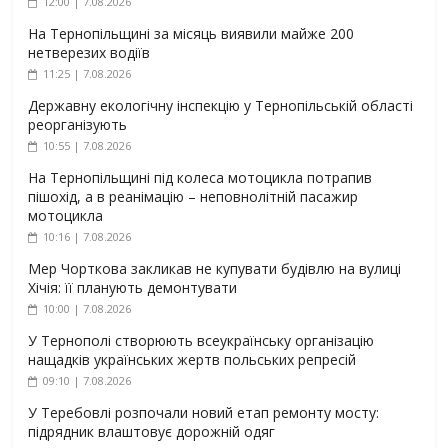
12:00 | 7.08.2026
На Тернопільщині за місяць виявили майже 200
нетверезих водіїв
11:25 | 7.08.2026
Державну екологічну інспекцію у Тернопільській області
реорганізують
10:55 | 7.08.2026
На Тернопільщині під колеса мотоцикла потрапив
пішохід, а в реанімацію – неповнолітній пасажир
мотоцикла
10:16 | 7.08.2026
Мер Чорткова закликав не купувати будівлю на вулиці
Хічія: її планують демонтувати
10:00 | 7.08.2026
У Тернополі створюють всеукраїнську організацію
нащадків українських жертв польських репресій
09:10 | 7.08.2026
У Теребовлі розпочали новий етап ремонту мосту:
підрядник влаштовує дорожній одяг