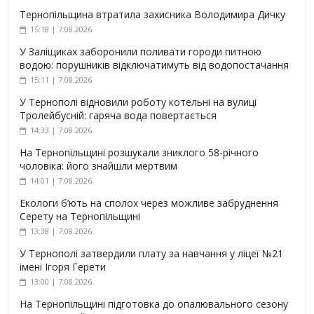
Тернопільщина втратила захисника Володимира Дичку
15:18 | 7.08.2026
У Заліщиках заборонили поливати городи питною
водою: порушників відключатимуть від водопостачання
15:11 | 7.08.2026
У Тернополі відновили роботу котельні на вулиці
Тролейбусній: гаряча вода повертається
14:33 | 7.08.2026
На Тернопільщині розшукали зниклого 58-річного
чоловіка: його знайшли мертвим
14:01 | 7.08.2026
Екологи б’ють на сполох через можливе забруднення
Серету на Тернопільщині
13:38 | 7.08.2026
У Тернополі затвердили плату за навчання у ліцеї №21
імені Ігоря Герети
13:00 | 7.08.2026
На Тернопільщині підготовка до опалювального сезону