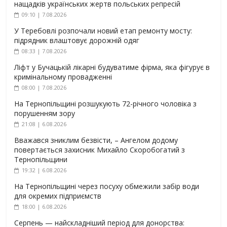
нащадків українських жертв польських репресій
09:10 | 7.08.2026
У Теребовлі розпочали новий етап ремонту мосту:
підрядник влаштовує дорожній одяг
08:33 | 7.08.2026
Ліфт у Бучацькій лікарні будуватиме фірма, яка фігурує в
кримінальному провадженні
08:00 | 7.08.2026
На Тернопільщині розшукують 72-річного чоловіка з
порушенням зору
21:08 | 6.08.2026
Вважався зниклим безвісти, – Ангелом додому
повертається захисник Михайло Скоробогатий з
Тернопільщини
19:32 | 6.08.2026
На Тернопільщині через посуху обмежили забір води
для окремих підприємств
18:00 | 6.08.2026
Серпень — найскладніший період для донорства: