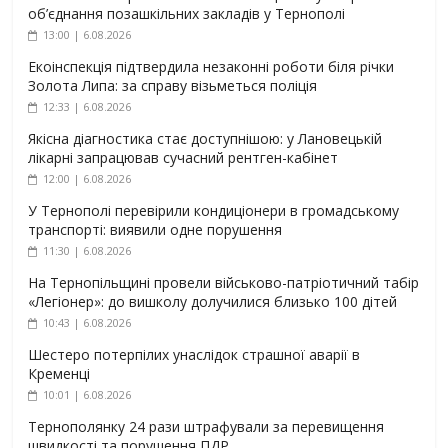
об’єднання позашкільних закладів у Тернополі
13:00 | 6.08.2026
Екоінспекція підтвердила незаконні роботи біля річки
Золота Липа: за справу візьметься поліція
12:33 | 6.08.2026
Якісна діагностика стає доступнішою: у Лановецькій
лікарні запрацював сучасний рентген-кабінет
12:00 | 6.08.2026
У Тернополі перевірили кондиціонери в громадському
транспорті: виявили одне порушення
11:30 | 6.08.2026
На Тернопільщині провели військово-патріотичний табір
«Легіонер»: до вишколу долучилися близько 100 дітей
10:43 | 6.08.2026
Шестеро потерпілих унаслідок страшної аварії в
Кременці
10:01 | 6.08.2026
Тернополянку 24 рази штрафували за перевищення
швидкості та порушення ПДР