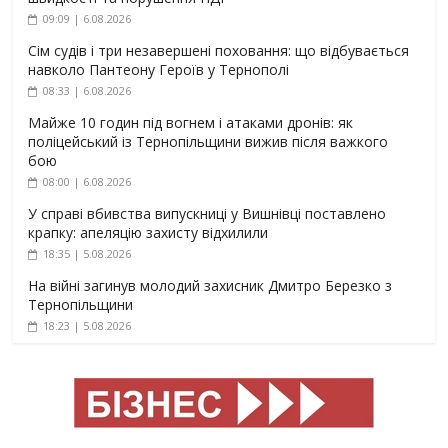
09:09 | 6.08.2026
Сім судів і три незавершені поховання: що відбувається
навколо Пантеону Героїв у Тернополі
08:33 | 6.08.2026
Майже 10 годин під вогнем і атаками дронів: як
поліцейський із Тернопільщини вижив після важкого
бою
08:00 | 6.08.2026
У справі вбивства випускниці у Вишнівці поставлено
крапку: апеляцію захисту відхилили
18:35 | 5.08.2026
На війні загинув молодий захисник Дмитро Березко з
Тернопільщини
18:23 | 5.08.2026