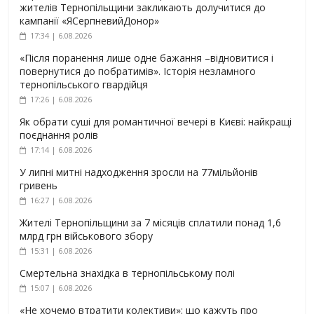
жителів Тернопільщини закликають долучитися до
кампанії «ЯСерпневийДонор»
17:34 | 6.08.2026
«Після поранення лише одне бажання –відновитися і
повернутися до побратимів». Історія незламного
тернопільського гвардійця
17:26 | 6.08.2026
Як обрати суші для романтичної вечері в Києві: найкращі
поєднання ролів
17:14 | 6.08.2026
У липні митні надходження зросли на 77мільйонів
гривень
16:27 | 6.08.2026
Жителі Тернопільщини за 7 місяців сплатили понад 1,6
млрд грн військового збору
15:31 | 6.08.2026
Смертельна знахідка в тернопільському полі
15:07 | 6.08.2026
«Не хочемо втратити колективи»: що кажуть про