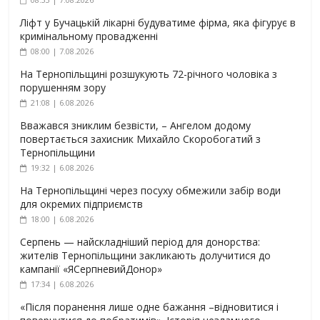
Ліфт у Бучацькій лікарні будуватиме фірма, яка фігурує в
кримінальному провадженні
08:00 | 7.08.2026
На Тернопільщині розшукують 72-річного чоловіка з
порушенням зору
21:08 | 6.08.2026
Вважався зниклим безвісти, – Ангелом додому
повертається захисник Михайло Скоробогатий з
Тернопільщини
19:32 | 6.08.2026
На Тернопільщині через посуху обмежили забір води
для окремих підприємств
18:00 | 6.08.2026
Серпень — найскладніший період для донорства:
жителів Тернопільщини закликають долучитися до
кампанії «ЯСерпневийДонор»
17:34 | 6.08.2026
«Після поранення лише одне бажання –відновитися і