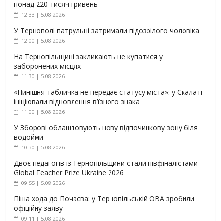
понад 220 тисяч гривень
12:33 | 5.08.2026
У Тернополі патрульні затримали підозрілого чоловіка
12:00 | 5.08.2026
На Тернопільщині закликають не купатися у
заборонених місцях
11:30 | 5.08.2026
«Нинішня табличка не передає статусу міста»: у Скалаті
ініціювали відновлення в’їзного знака
11:00 | 5.08.2026
У Зборові облаштовують нову відпочинкову зону біля
водойми
10:30 | 5.08.2026
Двоє педагогів із Тернопільщини стали півфіналістами
Global Teacher Prize Ukraine 2026
09:55 | 5.08.2026
Піша хода до Почаєва: у Тернопільській ОВА зробили
офіційну заяву
09:11 | 5.08.2026