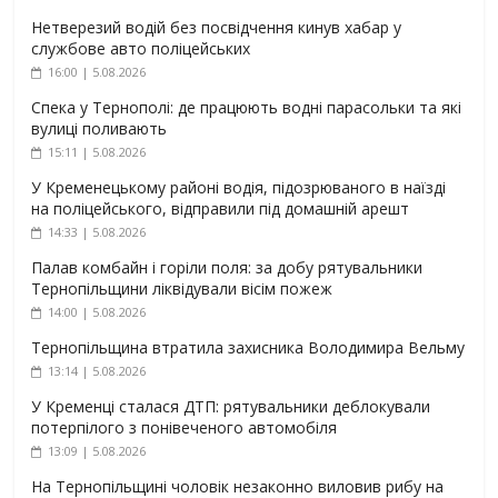
Нетверезий водій без посвідчення кинув хабар у
службове авто поліцейських
16:00 | 5.08.2026
Спека у Тернополі: де працюють водні парасольки та які
вулиці поливають
15:11 | 5.08.2026
У Кременецькому районі водія, підозрюваного в наїзді
на поліцейського, відправили під домашній арешт
14:33 | 5.08.2026
Палав комбайн і горіли поля: за добу рятувальники
Тернопільщини ліквідували вісім пожеж
14:00 | 5.08.2026
Тернопільщина втратила захисника Володимира Вельму
13:14 | 5.08.2026
У Кременці сталася ДТП: рятувальники деблокували
потерпілого з понівеченого автомобіля
13:09 | 5.08.2026
На Тернопільщині чоловік незаконно виловив рибу на