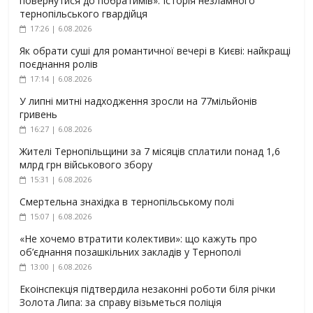
повернутися до побратимів». Історія незламного
тернопільського гвардійця
17:26 | 6.08.2026
Як обрати суші для романтичної вечері в Києві: найкращі
поєднання ролів
17:14 | 6.08.2026
У липні митні надходження зросли на 77мільйонів
гривень
16:27 | 6.08.2026
Жителі Тернопільщини за 7 місяців сплатили понад 1,6
млрд грн військового збору
15:31 | 6.08.2026
Смертельна знахідка в тернопільському полі
15:07 | 6.08.2026
«Не хочемо втратити колективи»: що кажуть про
об’єднання позашкільних закладів у Тернополі
13:00 | 6.08.2026
Екоінспекція підтвердила незаконні роботи біля річки
Золота Липа: за справу візьметься поліція