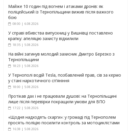
Майже 10 годин під вогнем і атаками дронів: як
поліцейський із Тернопільщини вижив після важкого
бою
08:00 | 6.08.2026
У справі вбивства випускниці у Вишнівці поставлено
крапку: апеляцію захисту відхилили
18:35 | 5.08.2026
На війні загинув молодий захисник Дмитро Березко з
Тернопільщини
18:23 | 5.08.2026
У Тернополі водій Tesla, позбавлений прав, сів за кермо
у стані наркотичного сп’яніння
18:00 | 5.08.2026
Протікав дах і не працювали душові: на Тернопільщині
лише після перевірки покращили умови для ВПО
17:22 | 5.08.2026
«Щодня надходять скарги»: у громаді під Тернополем
просять поліцію посилити контроль за мотоциклістами
16:38 | 5.08.2026