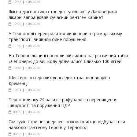
12:33 | 6.08.2026
Якісна діагностика стає доступнішою: у Лановецькій
лікарні запрацював сучасний рентген-кабінет
12:00 | 6.08.2026
У Тернополі перевірили кондиціонери в громадському
транспорті: виявили одне порушення
11:30 | 6.08.2026
На Тернопільщині провели військово-патріотичний табір
«Легіонер»: до вишколу долучилися близько 100 дітей
10:43 | 6.08.2026
Шестеро потерпілих унаслідок страшної аварії в
Кременці
10:01 | 6.08.2026
Тернополянку 24 рази штрафували за перевищення
швидкості та порушення ПДР
09:09 | 6.08.2026
Сім судів і три незавершені поховання: що відбувається
навколо Пантеону Героїв у Тернополі
08:33 | 6.08.2026