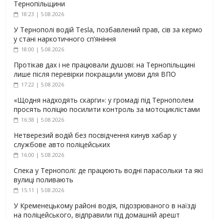
Тернопільщини
18:23 | 5.08.2026
У Тернополі водій Tesla, позбавлений прав, сів за кермо
у стані наркотичного сп’яніння
18:00 | 5.08.2026
Протікав дах і не працювали душові: на Тернопільщині
лише після перевірки покращили умови для ВПО
17:22 | 5.08.2026
«Щодня надходять скарги»: у громаді під Тернополем
просять поліцію посилити контроль за мотоциклістами
16:38 | 5.08.2026
Нетверезий водій без посвідчення кинув хабар у
службове авто поліцейських
16:00 | 5.08.2026
Спека у Тернополі: де працюють водні парасольки та які
вулиці поливають
15:11 | 5.08.2026
У Кременецькому районі водія, підозрюваного в наїзді
на поліцейського, відправили під домашній арешт