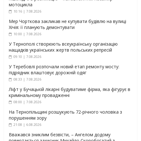
мотоцикла
10:16 | 7.08.2026
Мер Чорткова закликав не купувати будівлю на вулиці
Хічія: її планують демонтувати
10:00 | 7.08.2026
У Тернополі створюють всеукраїнську організацію
нащадків українських жертв польських репресій
09:10 | 7.08.2026
У Теребовлі розпочали новий етап ремонту мосту:
підрядник влаштовує дорожній одяг
08:33 | 7.08.2026
Ліфт у Бучацькій лікарні будуватиме фірма, яка фігурує в
кримінальному провадженні
08:00 | 7.08.2026
На Тернопільщині розшукують 72-річного чоловіка з
порушенням зору
21:08 | 6.08.2026
Вважався зниклим безвісти, – Ангелом додому
повертається захисник Михайло Скоробогатий з