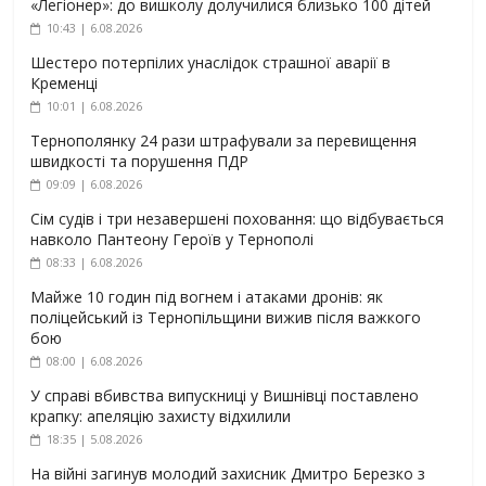
«Легіонер»: до вишколу долучилися близько 100 дітей
10:43 | 6.08.2026
Шестеро потерпілих унаслідок страшної аварії в
Кременці
10:01 | 6.08.2026
Тернополянку 24 рази штрафували за перевищення
швидкості та порушення ПДР
09:09 | 6.08.2026
Сім судів і три незавершені поховання: що відбувається
навколо Пантеону Героїв у Тернополі
08:33 | 6.08.2026
Майже 10 годин під вогнем і атаками дронів: як
поліцейський із Тернопільщини вижив після важкого
бою
08:00 | 6.08.2026
У справі вбивства випускниці у Вишнівці поставлено
крапку: апеляцію захисту відхилили
18:35 | 5.08.2026
На війні загинув молодий захисник Дмитро Березко з