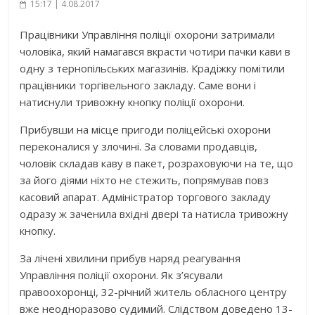
15:17 | 4.08.2017
Працівники Управління поліції охорони затримали
чоловіка, який намагався вкрасти чотири пачки кави в
одну з тернопільських магазинів. Крадіжку помітили
працівники торгівельного закладу. Саме вони і
натиснули тривожну кнопку поліції охорони.
Прибувши на місце пригоди поліцейські охорони
переконалися у злочині. За словами продавців,
чоловік складав каву в пакет, розраховуючи на те, що
за його діями ніхто не стежить, попр
ямував повз
касовий апарат. Адміністратор торгового закладу
одразу ж заченила вхідні двері та натисла тривожну
кнопку.
За лічені хвилини прибув наряд реагування
Управління поліції охорони. Як з’ясували
правоохоронці, 32-річний житель обласного центру
вже неодноразово судимий. Слідством доведено 13-