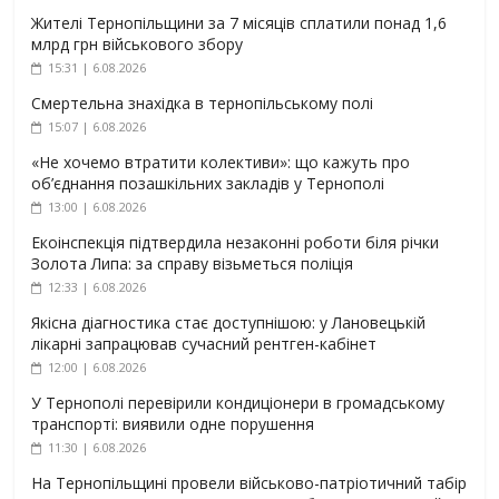
Жителі Тернопільщини за 7 місяців сплатили понад 1,6
млрд грн військового збору
15:31 | 6.08.2026
Смертельна знахідка в тернопільському полі
15:07 | 6.08.2026
«Не хочемо втратити колективи»: що кажуть про
об’єднання позашкільних закладів у Тернополі
13:00 | 6.08.2026
Екоінспекція підтвердила незаконні роботи біля річки
Золота Липа: за справу візьметься поліція
12:33 | 6.08.2026
Якісна діагностика стає доступнішою: у Лановецькій
лікарні запрацював сучасний рентген-кабінет
12:00 | 6.08.2026
У Тернополі перевірили кондиціонери в громадському
транспорті: виявили одне порушення
11:30 | 6.08.2026
На Тернопільщині провели військово-патріотичний табір