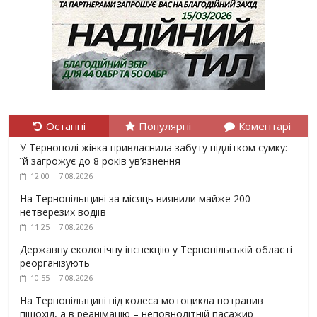
Останні
Популярні
Коментарі
У Тернополі жінка привласнила забуту підлітком сумку:
їй загрожує до 8 років ув’язнення
12:00 | 7.08.2026
На Тернопільщині за місяць виявили майже 200
нетверезих водіїв
11:25 | 7.08.2026
Державну екологічну інспекцію у Тернопільській області
реорганізують
10:55 | 7.08.2026
На Тернопільщині під колеса мотоцикла потрапив
пішохід, а в реанімацію – неповнолітній пасажир