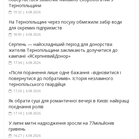
Тернопільщини
19:32 | 6.08.2026
На Тернопільщині через посуху обмежили забір води
для окремих підприємств
18:00 | 6.08.2026
Серпень — найскладніший період для донорства:
жителів Тернопільщини закликають долучитися до
кампанії «ЯСерпневийДонор»
17:34 | 6.08.2026
«Після поранення лише одне бажання –відновитися і
повернутися до побратимів». Історія незламного
тернопільського гвардійця
17:26 | 6.08.2026
Як обрати суші для романтичної вечері в Києві: найкращі
поєднання ролів
17:14 | 6.08.2026
У липні митні надходження зросли на 77мільйонів
гривень
16:27 | 6.08.2026