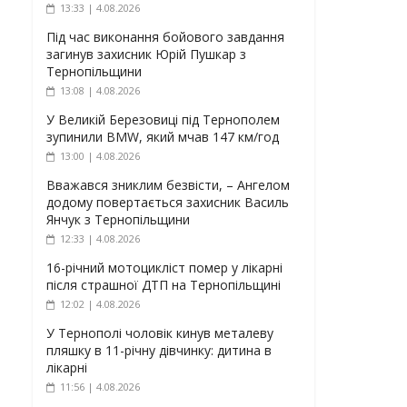
13:33 | 4.08.2026
Під час виконання бойового завдання
загинув захисник Юрій Пушкар з
Тернопільщини
13:08 | 4.08.2026
У Великій Березовиці під Тернополем
зупинили BMW, який мчав 147 км/год
13:00 | 4.08.2026
Вважався зниклим безвісти, – Ангелом
додому повертається захисник Василь
Янчук з Тернопільщини
12:33 | 4.08.2026
16-річний мотоцикліст помер у лікарні
після страшної ДТП на Тернопільщині
12:02 | 4.08.2026
У Тернополі чоловік кинув металеву
пляшку в 11-річну дівчинку: дитина в
лікарні
11:56 | 4.08.2026