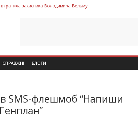
 втратила захисника Володимира Вельму
нопільщини Петро Федів повертається до рідного дому «на щиті»
в скорботі: на щиті повертається воїн Володимир Паламарчук
ння бойового завдання загинув захисник Юрій Пушкар з Тернопі
ув молодий захисник Дмитро Березко з Тернопільщини
СПРАВЖНІ
БЛОГИ
вав SMS-флешмоб “Напиши
 Генплан”