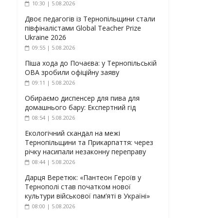
10:30 | 5.08.2026
Двоє педагогів із Тернопільщини стали
півфіналістами Global Teacher Prize
Ukraine 2026
09:55 | 5.08.2026
Піша хода до Почаєва: у Тернопільській
ОВА зробили офіційну заяву
09:11 | 5.08.2026
Обираємо диспенсер для пива для
домашнього бару: Експертний гід
08:54 | 5.08.2026
Екологічний скандал на межі
Тернопільщини та Прикарпаття: через
річку насипали незаконну переправу
08:44 | 5.08.2026
Дарця Веретюк: «Пантеон Героїв у
Тернополі став початком нової
культури військової пам’яті в Україні»
08:00 | 5.08.2026