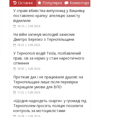
Останні
Популярні
Коментарі
У справі вбивства випускниці у Вишнівці
поставлено крапку: апеляцію захисту
відхилили
18:35 | 5.08.2026
На війні загинув молодий захисник
Дмитро Березко з Тернопільщини
18:23 | 5.08.2026
У Тернополі водій Tesla, позбавлений
прав, сів за кермо у стані наркотичного
сп’яніння
18:00 | 5.08.2026
Протікав дах і не працювали душові: на
Тернопільщині лише після перевірки
покращили умови для ВПО
17:22 | 5.08.2026
«Щодня надходять скарги»: у громаді під
Тернополем просять поліцію посилити
контроль за мотоциклістами
16:38 | 5.08.2026