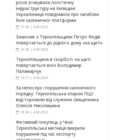
росія атакувала логістичну
інфраструктуру на Київщині:
Укрзалізниця повідомила про загиблих
біля залізничної платформи
07:59 | 5.08.2026
Захисник з Тернопільщини Петро Федів
повертається до рідного дому «на щиті»
20:28 | 4.08.2026
Тернопільщина в скорботі: на щиті
повертається воїн Володимир
Паламарчук
19:17 | 4.08.2026
За непослух і порушення канонічного
порядку: Тернопільська єпархія ПЦУ
відсторонили від служіння священника
Олексія Николишина
18:28 | 4.08.2026
Фіктивний покупець у Чехії:
Тернопільська митниця викрила
порушення під час експорту
агропродукції