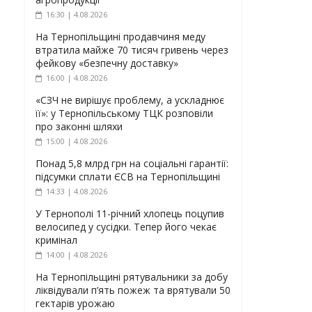
16:30 | 4.08.2026
На Тернопільщині продавчиня меду
втратила майже 70 тисяч гривень через
фейкову «безпечну доставку»
16:00 | 4.08.2026
«СЗЧ не вирішує проблему, а ускладнює
її»: у Тернопільському ТЦК розповіли
про законні шляхи
15:00 | 4.08.2026
Понад 5,8 млрд грн на соціальні гарантії:
підсумки сплати ЄСВ на Тернопільщині
14:33 | 4.08.2026
У Тернополі 11-річний хлопець поцупив
велосипед у сусідки. Тепер його чекає
кримінал
14:00 | 4.08.2026
На Тернопільщині рятувальники за добу
ліквідували п’ять пожеж та врятували 50
гектарів урожаю