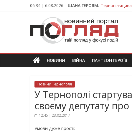
Skip
06:34 | 6.08.2026
ШАНА ГЕРОЯМ:
Тернопільщина
to
Захисник з Тер
content
ПОГЛЯД
Тернопільщина 
Під час викона
На війні загин
Новини
Тернополя.
Тернопільські
новини
НОВИНИ
ВІЙНА
ПАНТЕОН ГЕРОЇВ
та
події
Новини Тернополя
У Тернополі старту
своєму депутату про
12:45 | 23.02.2017
Умови дуже прості: