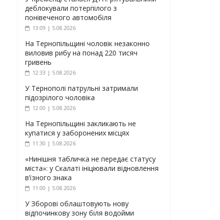
деблокували потерпілого з
понівеченого автомобіля
13:09 | 5.08.2026
На Тернопільщині чоловік незаконно
виловив рибу на понад 220 тисяч
гривень
12:33 | 5.08.2026
У Тернополі патрульні затримали
підозрілого чоловіка
12:00 | 5.08.2026
На Тернопільщині закликають не
купатися у заборонених місцях
11:30 | 5.08.2026
«Нинішня табличка не передає статусу
міста»: у Скалаті ініціювали відновлення
в’їзного знака
11:00 | 5.08.2026
У Зборові облаштовують нову
відпочинкову зону біля водойми