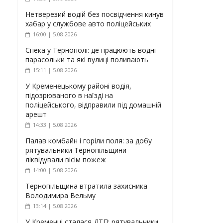
Нетверезий водій без посвідчення кинув
хабар у службове авто поліцейських
16:00 | 5.08.2026
Спека у Тернополі: де працюють водні
парасольки та які вулиці поливають
15:11 | 5.08.2026
У Кременецькому районі водія,
підозрюваного в наїзді на
поліцейського, відправили під домашній
арешт
14:33 | 5.08.2026
Палав комбайн і горіли поля: за добу
рятувальники Тернопільщини
ліквідували вісім пожеж
14:00 | 5.08.2026
Тернопільщина втратила захисника
Володимира Вельму
13:14 | 5.08.2026
У Кременці сталася ДТП: рятувальники