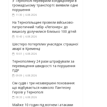
У Тернополі перевірили кондиціонери в
громадському транспорті: виявили одне
порушення
11:30 | 6.08.2026
На Тернопільщині провели військово-
патріотичний табір «Легіонер»: до
вишколу долучилися близько 100 дітей
10:43 | 6.08.2026
Шестеро потерпілих унаслідок страшної
аварії в Кременці
10:01 | 6.08.2026
Тернополянку 24 рази штрафували за
перевищення швидкості та порушення
ПДР
09:09 | 6.08.2026
Сім судів і три незавершені поховання:
що відбувається навколо Пантеону
Героїв у Тернополі
08:33 | 6.08.2026
Майже 10 годин під вогнем і атаками