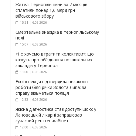
Жителі Тернопільщини за 7 місяців
сплатили понад 1,6 млрд грн
військового збору
15:31 | 6.08.2026
Смертельна знахідка в тернопільському
полі
15:07 | 6.08.2026
«Не хочемо втратити колективи»: що
кажуть про об’єднання позашкільних
закладів у Тернополі
13:00 | 6.08.2026
Екоінспекція підтвердила незаконні
роботи біля річки Золота Липа: за
справу візьметься поліція
12:33 | 6.08.2026
Якісна діагностика стає доступнішою: у
Лановецькій лікарні запрацював
сучасний рентген-кабінет
12:00 | 6.08.2026