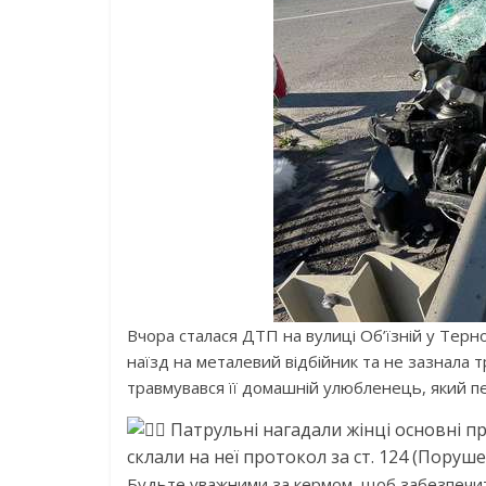
Вчора сталася ДТП на вулиці Об’їзній у Терно
наїзд на металевий відбійник та не зазнала 
травмувався її домашній улюбленець, який пе
Патрульні нагадали жінці основні п
склали на неї протокол за ст. 124 (Пору
Будьте уважними за кермом, щоб забезпечит