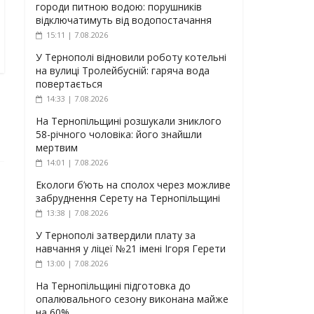
городи питною водою: порушників
відключатимуть від водопостачання
15:11 | 7.08.2026
У Тернополі відновили роботу котельні
на вулиці Тролейбусній: гаряча вода
повертається
14:33 | 7.08.2026
На Тернопільщині розшукали зниклого
58-річного чоловіка: його знайшли
мертвим
14:01 | 7.08.2026
Екологи б’ють на сполох через можливе
забруднення Серету на Тернопільщині
13:38 | 7.08.2026
У Тернополі затвердили плату за
навчання у ліцеї №21 імені Ігоря Герети
13:00 | 7.08.2026
На Тернопільщині підготовка до
опалювального сезону виконана майже
на 60%