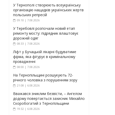
У Тернополі створюють всеукраїнську
організацію нащадків українських жертв
польських репресій
09:10 | 7.08.2026
У Теребовлі розпочали новий етап
ремонту мосту: підрядник влаштовує
дорожній одяг
08:33 | 7.08.2026
Ліфт у Бучацькій лікарні будуватиме
фірма, яка фігурує в кримінальному
провадженні
08:00 | 7.08.2026
На Тернопільщині розшукують 72-
річного чоловіка з порушенням зору
21:08 | 6.08.2026
Вважався зниклим безвісти, – Ангелом
додому повертається захисник Михайло
Скоробогатий з Тернопільщини
19:32 | 6.08.2026