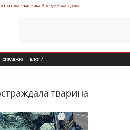
 втратила захисника Володимира Дичку
лим безвісти, – Ангелом додому повертається захисник Михайло
ув молодий захисник Дмитро Березко з Тернопільщини
 втратила захисника Володимира Вельму
втратила молодого захисника Андрія Іскоростенського
СПРАВЖНІ
БЛОГИ
остраждала тварина