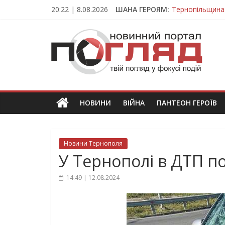
Skip
20:22 | 8.08.2026
ШАНА ГЕРОЯМ:
Тернопільщина
to
Вважався зник
content
ПОГЛЯД
На війні загин
Тернопільщина
Тернопільщина 
Новини
Тернополя.
Тернопільські
новини
НОВИНИ
ВІЙНА
ПАНТЕОН ГЕРОЇВ
та
події
Новини Тернополя
У Тернополі в ДТП п
14:49 | 12.08.2024