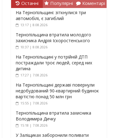
Останні
Популярні
Коментарі
На Тернопільщині: зіткнулися три
автомобілі, є загиблий
13:17 | 8.08.2026
Тернопільщина втратила молодого
захисника Андрія Іскоростенського
10:37 | 8.08.2026
На Тернопільщині у потрійній ДТП
постраждали троє людей, серед них
дитина
17:27 | 7.08.2026
На Тернопільщині державі повернули
недобудований 90-квартирний будинок
вартістю понад 50 млн грн
15:55 | 7.08.2026
Тернопільщина втратила захисника
Володимира Дичку
15:18 | 7.08.2026
У Заліщиках заборонили поливати