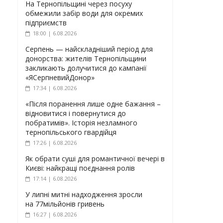
На Тернопільщині через посуху
обмежили забір води для окремих
підприємств
18:00 | 6.08.2026
Серпень — найскладніший період для
донорства: жителів Тернопільщини
закликають долучитися до кампанії
«ЯСерпневийДонор»
17:34 | 6.08.2026
«Після поранення лише одне бажання –
відновитися і повернутися до
побратимів». Історія незламного
тернопільського гвардійця
17:26 | 6.08.2026
Як обрати суші для романтичної вечері в
Києві: найкращі поєднання ролів
17:14 | 6.08.2026
У липні митні надходження зросли
на 77мільйонів гривень
16:27 | 6.08.2026