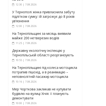
12:30 | 7.08.2026
У Тернополі жінка привласнила забуту
підлітком сумку: їй загрожує до 8 років
ув’язнення
12:00 | 7.08.2026
На Тернопільщині за місяць виявили
майже 200 нетверезих водіїв
11:25 | 7.08.2026
Державну екологічну інспекцію у
Тернопільській області реорганізують
10:55 | 7.08.2026
На Тернопільщині під колеса мотоцикла
потрапив пішохід, а в реанімацію –
неповнолітній пасажир мотоцикла
10:16 | 7.08.2026
Мер Чорткова закликав не купувати
будівлю на вулиці Хічія: її планують
демонтувати
10:00 | 7.08.2026