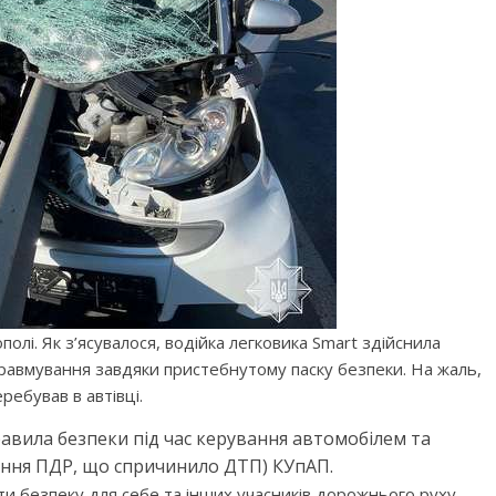
полі. Як з’ясувалося, водійка легковика Smart здійснила
травмування завдяки пристебнутому паску безпеки. На жаль,
ребував в автівці.
равила безпеки під час керування автомобілем та
шення ПДР, що спричинило ДТП) КУпАП.
и безпеку для себе та інших учасників дорожнього руху