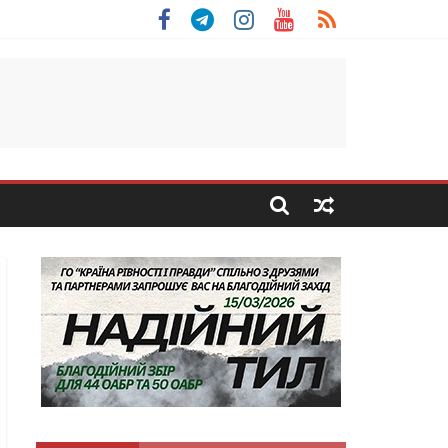
 Скоробогатий з Тернопільщини