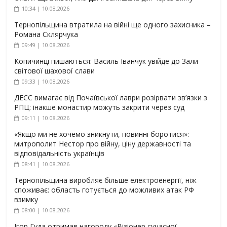
10:34 | 10.08.2026
Тернопільщина втратила на війні ще одного захисника –
Романа Склярчука
09:49 | 10.08.2026
Копичинці пишаються: Василь Іванчук увійде до Зали
світової шахової слави
09:33 | 10.08.2026
ДЕСС вимагає від Почаївської лаври розірвати зв’язки з
РПЦ: інакше монастир можуть закрити через суд
09:11 | 10.08.2026
«Якщо ми не хочемо зникнути, повинні боротися»:
митрополит Нестор про війну, ціну державності та
відповідальність українців
08:41 | 10.08.2026
Тернопільщина виробляє більше електроенергії, ніж
споживає: область готується до можливих атак РФ
взимку
08:00 | 10.08.2026
Ігор Гуда отримав нагороду «Візіонер сучасної