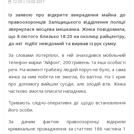
12:20 | 10.02.2017
Із заявою про відкрите викрадення майна до
правоохоронців Заліщицького відділення поліції
звернулася місцева мешканка. Жінка повідомила,
що 8 лютого близько 18:20 на околиці райцентру,
до неї підбіг невідомий та вирвав із рук сумку.
За словами потерпілої, в ній знаходився мобільний
телефон марки “Айфон”, 200 гривень та інші особисті
речі. На момент грабежу людей поруч не було, а сама
жінка за ним побігти не змогла, бо вагітна. На її крик
про допомогу вийшли сусіди, але злодій втік. Жінка
частково змогла описати нападника.
Тривають слідчо-оперативні дії щодо встановлення
його особи.
За даним фактом правоохоронці відкрили
кримінальне провадження за статтею 186 частина 1