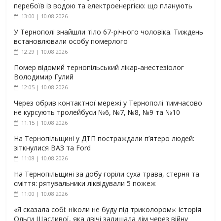
перебоїв із водою та електроенергією: що планують
13:00 | 10.08.2026
У Тернополі знайшли тіло 67-річного чоловіка. Тиждень
встановлювали особу померлого
12:29 | 10.08.2026
Помер відомий тернопільський лікар-анестезіолог
Володимир Гулий
12:05 | 10.08.2026
Через обрив контактної мережі у Тернополі тимчасово
не курсують тролейбуси №6, №7, №8, №9 та №10
11:15 | 10.08.2026
На Тернопільщині у ДТП постраждали п’ятеро людей:
зіткнулися ВАЗ та Ford
11:08 | 10.08.2026
На Тернопільщині за добу горіли суха трава, стерня та
сміття: рятувальники ліквідували 5 пожеж
11:00 | 10.08.2026
«Я сказала собі: ніколи не буду під триколором»: історія
Ольги Щасливої, яка двічі залишала дім через війну