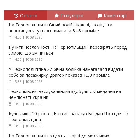
Останні
Популярні
Коментарі
На Тернопільщині п’яний водій тікав від поліції та
перекинувся: у нього виявили 3,48 проміле
14:33 | 10.08.2026
Пункти незламності на Тернопільщині перевірять перед
зимою: що зміниться
14:00 | 10.08.2026
У Тернополі п’яна 22-річна водійка намагалася видати
себе за пасажирку: драгер показав 1,33 проміле
13:33 | 10.08.2026
Тернопільські веслувальники здобули сім медалей на
чемпіонаті України
13:30 | 10.08.2026
Було лише 20 років… На війні загинув Богдан Шкатуляк з
Тернопільщини
13:09 | 10.08.2026
На Тернопільщині готують лікарні до можливих