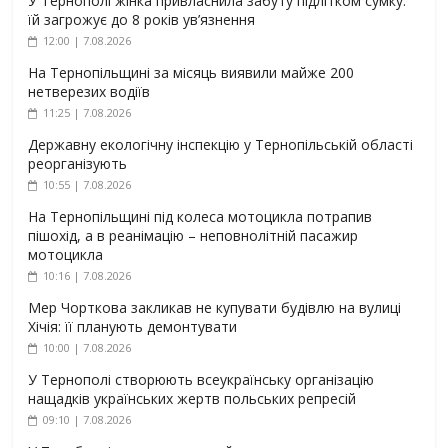
У Тернополі жінка привласнила забуту підлітком сумку:
їй загрожує до 8 років ув’язнення
12:00 | 7.08.2026
На Тернопільщині за місяць виявили майже 200
нетверезих водіїв
11:25 | 7.08.2026
Державну екологічну інспекцію у Тернопільській області
реорганізують
10:55 | 7.08.2026
На Тернопільщині під колеса мотоцикла потрапив
пішохід, а в реанімацію – неповнолітній пасажир
мотоцикла
10:16 | 7.08.2026
Мер Чорткова закликав не купувати будівлю на вулиці
Хічія: її планують демонтувати
10:00 | 7.08.2026
У Тернополі створюють всеукраїнську організацію
нащадків українських жертв польських репресій
09:10 | 7.08.2026