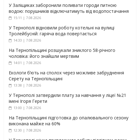
У Заліщиках заборонили поливати городи питною
водою: порушників відключатимуть від водопостачання
15:11 | 7.08.2026
У Тернополі відновили роботу котельні на вулиці
Тролейбусній: гаряча вода повертається
14:33 | 7.08.2026
На Тернопільщині розшукали зниклого 58-річного
чоловіка: його знайшли мертвим
14:01 | 7.08.2026
Екологи б’ють на сполох через можливе забруднення
Серету на Тернопільщині
13:38 | 7.08.2026
У Тернополі затвердили плату за навчання у ліцеї №21
імені Ігоря Герети
13:00 | 7.08.2026
На Тернопільщині підготовка до опалювального сезону
виконана майже на 60%
12:30 | 7.08.2026