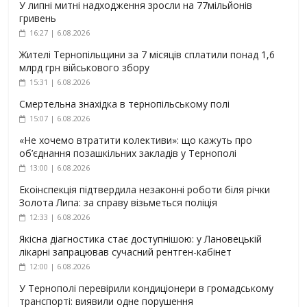
У липні митні надходження зросли на 77мільйонів
гривень
16:27 | 6.08.2026
Жителі Тернопільщини за 7 місяців сплатили понад 1,6
млрд грн військового збору
15:31 | 6.08.2026
Смертельна знахідка в тернопільському полі
15:07 | 6.08.2026
«Не хочемо втратити колективи»: що кажуть про
об’єднання позашкільних закладів у Тернополі
13:00 | 6.08.2026
Екоінспекція підтвердила незаконні роботи біля річки
Золота Липа: за справу візьметься поліція
12:33 | 6.08.2026
Якісна діагностика стає доступнішою: у Лановецькій
лікарні запрацював сучасний рентген-кабінет
12:00 | 6.08.2026
У Тернополі перевірили кондиціонери в громадському
транспорті: виявили одне порушення