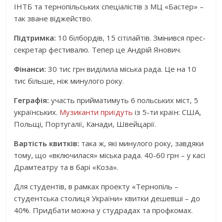
ІНТБ та тернопільських спеціалістів з МЦ «Бастер» –
так зване віджейство.
Підтримка:
10 білбордів, 15 сітілайтів. Змінився прес-
секретар фестивалю. Тепер це Андрій Янович.
Фінанси:
30 тис грн виділила міська рада. Це на 10
тис більше, ніж минулого року.
Геграфія:
участь прийматимуть 6 польських міст, 5
українських.
Музиканти приїдуть
із 5-ти країн: США,
Польщі, Португалії, Канади, Швейцарії.
Вартість квитків:
така ж, які минулого року, завдяки
тому, що «включилася» міська рада. 40-60 грн – у касі
Драмтеатру та в барі «Коза».
Для студентів, в рамках проекту «Тернопіль –
студентська столиця України» квитки дешевші – до
40%. Придбати можна у студрадах та профкомах.