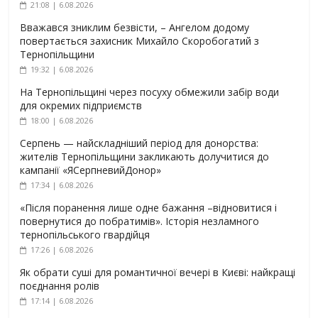
21:08 | 6.08.2026
Вважався зниклим безвісти, – Ангелом додому
повертається захисник Михайло Скоробогатий з
Тернопільщини
19:32 | 6.08.2026
На Тернопільщині через посуху обмежили забір води
для окремих підприємств
18:00 | 6.08.2026
Серпень — найскладніший період для донорства:
жителів Тернопільщини закликають долучитися до
кампанії «ЯСерпневийДонор»
17:34 | 6.08.2026
«Після поранення лише одне бажання –відновитися і
повернутися до побратимів». Історія незламного
тернопільського гвардійця
17:26 | 6.08.2026
Як обрати суші для романтичної вечері в Києві: найкращі
поєднання ролів
17:14 | 6.08.2026