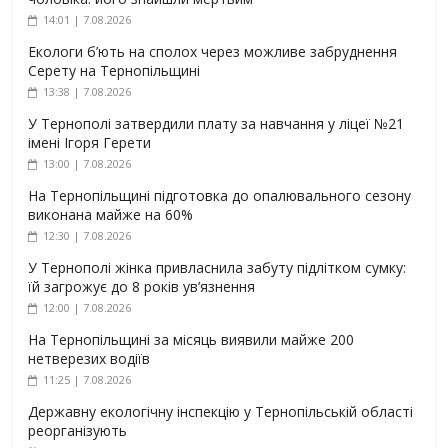
14:01 | 7.08.2026
Екологи б’ють на сполох через можливе забруднення
Серету на Тернопільщині
13:38 | 7.08.2026
У Тернополі затвердили плату за навчання у ліцеї №21
імені Ігоря Герети
13:00 | 7.08.2026
На Тернопільщині підготовка до опалювального сезону
виконана майже на 60%
12:30 | 7.08.2026
У Тернополі жінка привласнила забуту підлітком сумку:
їй загрожує до 8 років ув’язнення
12:00 | 7.08.2026
На Тернопільщині за місяць виявили майже 200
нетверезих водіїв
11:25 | 7.08.2026
Державну екологічну інспекцію у Тернопільській області
реорганізують