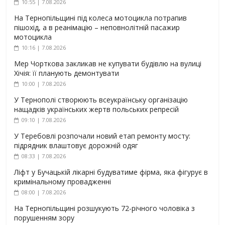
10:55 | 7.08.2026
На Тернопільщині під колеса мотоцикла потрапив
пішохід, а в реанімацію – неповнолітній пасажир
мотоцикла
10:16 | 7.08.2026
Мер Чорткова закликав не купувати будівлю на вулиці
Хічія: її планують демонтувати
10:00 | 7.08.2026
У Тернополі створюють всеукраїнську організацію
нащадків українських жертв польських репресій
09:10 | 7.08.2026
У Теребовлі розпочали новий етап ремонту мосту:
підрядник влаштовує дорожній одяг
08:33 | 7.08.2026
Ліфт у Бучацькій лікарні будуватиме фірма, яка фігурує в
кримінальному провадженні
08:00 | 7.08.2026
На Тернопільщині розшукують 72-річного чоловіка з
порушенням зору