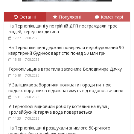
Останні
Популярні
Коментарі
На Тернопільщині у потрійній ДТП постраждали троє
людей, серед них дитина
17:27 | 7.08.2026
На Тернопільщині державі повернули недобудований 90-
квартирний будинок вартістю понад 50 млн грн
15:55 | 7.08.2026
Тернопільщина втратила захисника Володимира Дичку
15:18 | 7.08.2026
У Заліщиках заборонили поливати городи питною
водою: порушників відключатимуть від водопостачання
15:11 | 7.08.2026
У Тернополі відновили роботу котельні на вулиці
Тролейбусній: гаряча вода повертається
14:33 | 7.08.2026
На Тернопільщині розшукали зниклого 58-річного
чоловіка: його знайшли мертвим