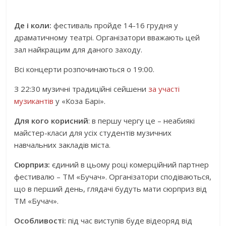
Де і коли:
фестиваль пройде 14-16 грудня у
драматичному театрі. Організатори вважають цей
зал найкращим для даного заходу.
Всі концерти розпочинаються о 19:00.
З 22:30 музичні традиційні сейшени
за участі
музикантів
у «Коза Барі».
Для кого корисний
: в першу чергу це – неабиякі
майстер-класи для усіх студентів музичних
навчальних закладів міста.
Сюрприз:
єдиний в цьому році комерційний партнер
фестивалю – ТМ «Бучач». Організатори сподіваються,
що в перший день, глядачі будуть мати сюрприз від
ТМ «Бучач».
Особливості:
під час виступів буде відеоряд від