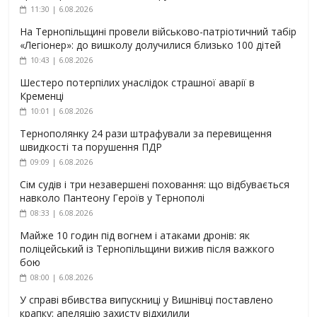
11:30 | 6.08.2026
На Тернопільщині провели військово-патріотичний табір
«Легіонер»: до вишколу долучилися близько 100 дітей
10:43 | 6.08.2026
Шестеро потерпілих унаслідок страшної аварії в
Кременці
10:01 | 6.08.2026
Тернополянку 24 рази штрафували за перевищення
швидкості та порушення ПДР
09:09 | 6.08.2026
Сім судів і три незавершені поховання: що відбувається
навколо Пантеону Героїв у Тернополі
08:33 | 6.08.2026
Майже 10 годин під вогнем і атаками дронів: як
поліцейський із Тернопільщини вижив після важкого
бою
08:00 | 6.08.2026
У справі вбивства випускниці у Вишнівці поставлено
крапку: апеляцію захисту відхилили