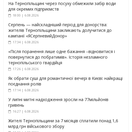
На Тернопільщині через посуху обмежили забір води
для окремих підприємств
18:00 | 6.08.2026
Серпень — найскладніший період для донорства:
жителів Тернопільщини закликають долучитися до
кампанії «ЯСерпневийДонор»
17:34 | 6.08.2026
«Після поранення лише одне бажання –відновитися і
повернутися до побратимів». Історія незламного
тернопільського гвардійця
17:26 | 6.08.2026
Як обрати суші для романтичної вечері в Києві: найкращі
поєднання ролів
17:14 | 6.08.2026
У липні митні надходження зросли на 77мільйонів
гривень
16:27 | 6.08.2026
Жителі Тернопільщини за 7 місяців сплатили понад 1,6
млрд грн військового збору