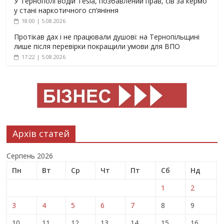
У Тернополі водій Tesla, позбавлений прав, сів за кермо
у стані наркотичного сп’яніння
18:00 | 5.08.2026
Протікав дах і не працювали душові: на Тернопільщині
лише після перевірки покращили умови для ВПО
17:22 | 5.08.2026
Архів статей
Серпень 2026
Пн
Вт
Ср
Чт
Пт
Сб
Нд
1
2
3
4
5
6
7
8
9
10
11
12
13
14
15
16