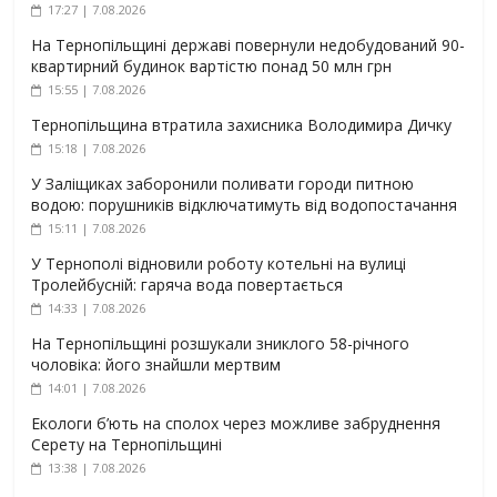
17:27 | 7.08.2026
На Тернопільщині державі повернули недобудований 90-
квартирний будинок вартістю понад 50 млн грн
15:55 | 7.08.2026
Тернопільщина втратила захисника Володимира Дичку
15:18 | 7.08.2026
У Заліщиках заборонили поливати городи питною
водою: порушників відключатимуть від водопостачання
15:11 | 7.08.2026
У Тернополі відновили роботу котельні на вулиці
Тролейбусній: гаряча вода повертається
14:33 | 7.08.2026
На Тернопільщині розшукали зниклого 58-річного
чоловіка: його знайшли мертвим
14:01 | 7.08.2026
Екологи б’ють на сполох через можливе забруднення
Серету на Тернопільщині
13:38 | 7.08.2026