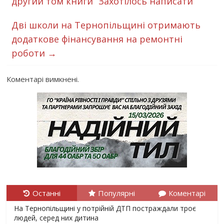
другий том книги “Захотілось написати”
Дві школи на Тернопільщині отримають
додаткове фінансування на ремонтні
роботи
→
Коментарі вимкнені.
Останні
Популярні
Коментарі
На Тернопільщині у потрійній ДТП постраждали троє
людей, серед них дитина