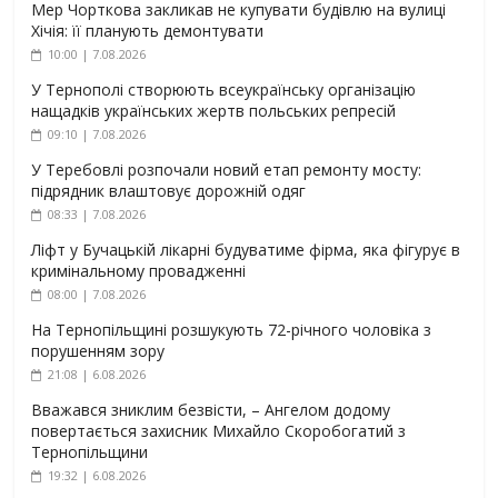
Мер Чорткова закликав не купувати будівлю на вулиці
Хічія: її планують демонтувати
10:00 | 7.08.2026
У Тернополі створюють всеукраїнську організацію
нащадків українських жертв польських репресій
09:10 | 7.08.2026
У Теребовлі розпочали новий етап ремонту мосту:
підрядник влаштовує дорожній одяг
08:33 | 7.08.2026
Ліфт у Бучацькій лікарні будуватиме фірма, яка фігурує в
кримінальному провадженні
08:00 | 7.08.2026
На Тернопільщині розшукують 72-річного чоловіка з
порушенням зору
21:08 | 6.08.2026
Вважався зниклим безвісти, – Ангелом додому
повертається захисник Михайло Скоробогатий з
Тернопільщини
19:32 | 6.08.2026