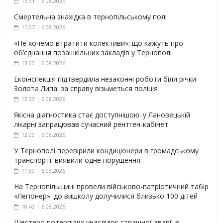
15:31 | 6.08.2026
Смертельна знахідка в тернопільському полі
15:07 | 6.08.2026
«Не хочемо втратити колективи»: що кажуть про
об’єднання позашкільних закладів у Тернополі
13:00 | 6.08.2026
Екоінспекція підтвердила незаконні роботи біля річки
Золота Липа: за справу візьметься поліція
12:33 | 6.08.2026
Якісна діагностика стає доступнішою: у Лановецькій
лікарні запрацював сучасний рентген-кабінет
12:00 | 6.08.2026
У Тернополі перевірили кондиціонери в громадському
транспорті: виявили одне порушення
11:30 | 6.08.2026
На Тернопільщині провели військово-патріотичний табір
«Легіонер»: до вишколу долучилися близько 100 дітей
10:43 | 6.08.2026
Шестеро потерпілих унаслідок страшної аварії в