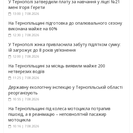
У Тернополі затвердили плату за навчання у ліцеї №21
імені Ігоря Герети
13:00 | 7.08.2026
На Тернопільщині підготовка до опалювального сезону
виконана майже на 60%
12:30 | 7.08.2026
У Тернополі жінка привласнила забуту підлітком сумку:
їй загрожує до 8 років ув’язнення
12:00 | 7.08.2026
На Тернопільщині за місяць виявили майже 200
нетверезих водіїв
11:25 | 7.08.2026
Державну екологічну інспекцію у Тернопільській області
реорганізують
10:55 | 7.08.2026
На Тернопільщині під колеса мотоцикла потрапив
пішохід, а в реанімацію – неповнолітній пасажир
мотоцикла
10:16 | 7.08.2026