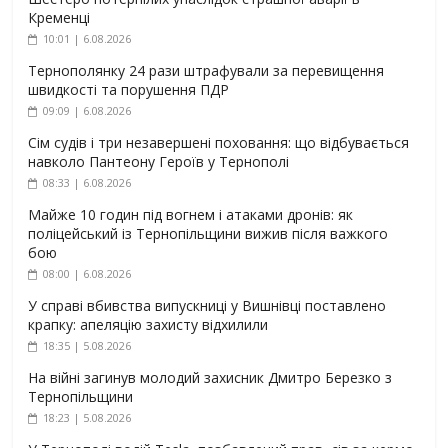
Кременці
10:01 | 6.08.2026
Тернополянку 24 рази штрафували за перевищення
швидкості та порушення ПДР
09:09 | 6.08.2026
Сім судів і три незавершені поховання: що відбувається
навколо Пантеону Героїв у Тернополі
08:33 | 6.08.2026
Майже 10 годин під вогнем і атаками дронів: як
поліцейський із Тернопільщини вижив після важкого
бою
08:00 | 6.08.2026
У справі вбивства випускниці у Вишнівці поставлено
крапку: апеляцію захисту відхилили
18:35 | 5.08.2026
На війні загинув молодий захисник Дмитро Березко з
Тернопільщини
18:23 | 5.08.2026