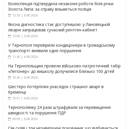
Екоінспекція підтвердила незаконні роботи біля річки
Золота Липа: за справу візьметься поліція
12:33 | 6.08.2026
Якісна діагностика стає доступнішою: у Лановецькій
лікарні запрацював сучасний рентген-кабінет
12:00 | 6.08.2026
У Тернополі перевірили кондиціонери в громадському
транспорті: виявили одне порушення
11:30 | 6.08.2026
На Тернопільщині провели військово-патріотичний табір
«Легіонер»: до вишколу долучилися близько 100 дітей
10:43 | 6.08.2026
Шестеро потерпілих унаслідок страшної аварії в
Кременці
10:01 | 6.08.2026
Тернополянку 24 рази штрафували за перевищення
швидкості та порушення ПДР
09:09 | 6.08.2026
Сім судів і три незавершені поховання: що відбувається