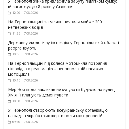
У Тернополі жінка привласнила забуту підлітком сумку:
їй загрожує до 8 років ув’язнення
12:00 | 7.08.2026
На Тернопільщині за місяць виявили майже 200
нетверезих водіїв
11:25 | 7.08.2026
Державну екологічну інспекцію у Тернопільській області
реорганізують
10:55 | 7.08.2026
На Тернопільщині під колеса мотоцикла потрапив
пішохід, а в реанімацію – неповнолітній пасажир
мотоцикла
10:16 | 7.08.2026
Мер Чорткова закликав не купувати будівлю на вулиці
Хічія: її планують демонтувати
10:00 | 7.08.2026
У Тернополі створюють всеукраїнську організацію
нащадків українських жертв польських репресій
09:10 | 7.08.2026