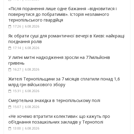
«Після поранення лише одне бажання –відновитися і
повернутися до побратимів». Історія незламного
тернопільського гвардійця
17:26 | 6.08.2026
Як обрати суші для романтичної вечері в Києві: найкращі
поєднання ролів
17:14 | 6.08.2026
У липні митні надходження зросли на 77мільйонів
гривень
16:27 | 6.08.2026
Жителі Тернопільщини за 7 місяців сплатили понад 1,6
млрд грн військового збору
15:31 | 6.08.2026
Смертельна знахідка в тернопільському полі
15:07 | 6.08.2026
«Не хочемо втратити колективи»: що кажуть про
об’єднання позашкільних закладів у Тернополі
13:00 | 6.08.2026