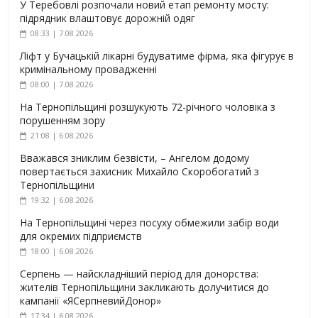
У Теребовлі розпочали новий етап ремонту мосту:
підрядник влаштовує дорожній одяг
08:33 | 7.08.2026
Ліфт у Бучацькій лікарні будуватиме фірма, яка фігурує в
кримінальному провадженні
08:00 | 7.08.2026
На Тернопільщині розшукують 72-річного чоловіка з
порушенням зору
21:08 | 6.08.2026
Вважався зниклим безвісти, – Ангелом додому
повертається захисник Михайло Скоробогатий з
Тернопільщини
19:32 | 6.08.2026
На Тернопільщині через посуху обмежили забір води
для окремих підприємств
18:00 | 6.08.2026
Серпень — найскладніший період для донорства:
жителів Тернопільщини закликають долучитися до
кампанії «ЯСерпневийДонор»
17:34 | 6.08.2026