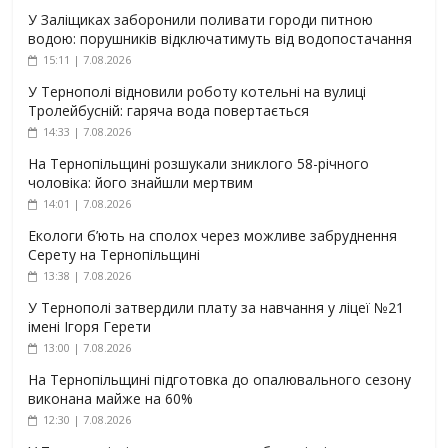
У Заліщиках заборонили поливати городи питною
водою: порушників відключатимуть від водопостачання
15:11 | 7.08.2026
У Тернополі відновили роботу котельні на вулиці
Тролейбусній: гаряча вода повертається
14:33 | 7.08.2026
На Тернопільщині розшукали зниклого 58-річного
чоловіка: його знайшли мертвим
14:01 | 7.08.2026
Екологи б’ють на сполох через можливе забруднення
Серету на Тернопільщині
13:38 | 7.08.2026
У Тернополі затвердили плату за навчання у ліцеї №21
імені Ігоря Герети
13:00 | 7.08.2026
На Тернопільщині підготовка до опалювального сезону
виконана майже на 60%
12:30 | 7.08.2026