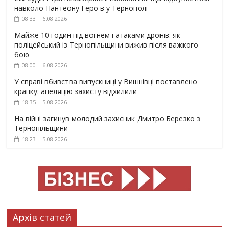
навколо Пантеону Героїв у Тернополі
08:33 | 6.08.2026
Майже 10 годин під вогнем і атаками дронів: як
поліцейський із Тернопільщини вижив після важкого
бою
08:00 | 6.08.2026
У справі вбивства випускниці у Вишнівці поставлено
крапку: апеляцію захисту відхилили
18:35 | 5.08.2026
На війні загинув молодий захисник Дмитро Березко з
Тернопільщини
18:23 | 5.08.2026
Архів статей