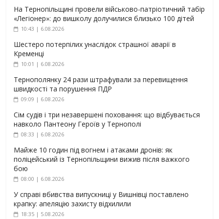
На Тернопільщині провели військово-патріотичний табір
«Легіонер»: до вишколу долучилися близько 100 дітей
10:43 | 6.08.2026
Шестеро потерпілих унаслідок страшної аварії в
Кременці
10:01 | 6.08.2026
Тернополянку 24 рази штрафували за перевищення
швидкості та порушення ПДР
09:09 | 6.08.2026
Сім судів і три незавершені поховання: що відбувається
навколо Пантеону Героїв у Тернополі
08:33 | 6.08.2026
Майже 10 годин під вогнем і атаками дронів: як
поліцейський із Тернопільщини вижив після важкого
бою
08:00 | 6.08.2026
У справі вбивства випускниці у Вишнівці поставлено
крапку: апеляцію захисту відхилили
18:35 | 5.08.2026