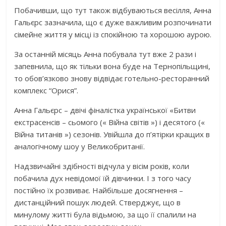
Побачивши, що тут також відбуваються весілля, Анна
Гальєрс зазначила, що є дуже важливим розпочинати
сімейне життя у місці із спокійною та хорошою аурою.
За останній місяць Анна побувала тут вже 2 рази і
запевнила, що як тільки вона буде на Тернопільщині,
то обов’язково знову відвідає готельно-ресторанний
комплекс “Орися”.
Анна Гальєрс – двічі фіналістка української «Битви
екстрасенсів – сьомого (« Війна світів ») і десятого («
Війна титанів ») сезонів. Увійшла до п’ятірки кращих в
аналогічному шоу у Великобританії.
Надзвичайні здібності відчула у вісім років, коли
побачила дух невідомої їй дівчинки. І з того часу
постійно їх розвиває. Найбільше досягнення –
дистанційний пошук людей. Стверджує, що в
минулому житті була відьмою, за що її спалили на