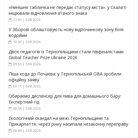
«Нинішня табличка не передає статусу міста»: у Скалаті
ініціювали відновлення в’їзного знака
11:00 | 5.08.2026
У Зборові облаштовують нову відпочинкову зону біля
водойми
10:30 | 5.08.2026
Двоє педагогів із Тернопільщини стали півфіналістами
Global Teacher Prize Ukraine 2026
09:55 | 5.08.2026
Піша хода до Почаєва: у Тернопільській ОВА зробили
офіційну заяву
09:11 | 5.08.2026
Обираємо диспенсер для пива для домашнього бару:
Експертний гід
08:54 | 5.08.2026
Екологічний скандал на межі Тернопільщини та
Прикарпаття: через річку насипали незаконну переправу
08:44 | 5.08.2026