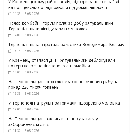
У Кременецькому районі водія, підозрюваного в наїзді
на поліцейського, відправили під домашній арешт
14:33 | 5.08.2026
Палав комбайн і горіли поля: за добу рятувальники
Тернопільщини ліквідували вісім пожеж
14:00 | 5.08.2026
Тернопільщина втратила захисника Володимира Вельму
13:14 | 5.08.2026
У Кременці сталася ДТП: рятувальники деблокували
потерпілого з понівеченого автомобіля
13:09 | 5.08.2026
На Тернопільщині чоловік незаконно виловив рибу на
понад 220 тисяч гривень
12:33 | 5.08.2026
У Тернополі патрульні затримали підозрілого чоловіка
12:00 | 5.08.2026
На Тернопільщині закликають не купатися у
заборонених місцях
11:30 | 5.08.2026