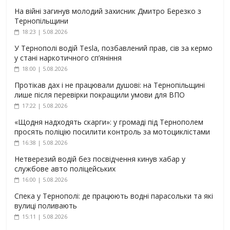
На війні загинув молодий захисник Дмитро Березко з
Тернопільщини
18:23 | 5.08.2026
У Тернополі водій Tesla, позбавлений прав, сів за кермо
у стані наркотичного сп’яніння
18:00 | 5.08.2026
Протікав дах і не працювали душові: на Тернопільщині
лише після перевірки покращили умови для ВПО
17:22 | 5.08.2026
«Щодня надходять скарги»: у громаді під Тернополем
просять поліцію посилити контроль за мотоциклістами
16:38 | 5.08.2026
Нетверезий водій без посвідчення кинув хабар у
службове авто поліцейських
16:00 | 5.08.2026
Спека у Тернополі: де працюють водні парасольки та які
вулиці поливають
15:11 | 5.08.2026