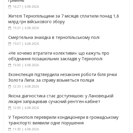
гривень
16:27 | 6.08.2026
Жителі Тернопільщини за 7 місяців сплатили понад 1,6
млрд грн військового збору
15:31 | 6.08.2026
Смертельна знахідка в тернопільському полі
15:07 | 6.08.2026
«Не хочемо втратити колективи»: що кажуть про
об’єднання позашкільних закладів у Тернополі
13:00 | 6.08.2026
Екоінспекція підтвердила незаконні роботи біля річки
Золота Липа: за справу візьметься поліція
12:33 | 6.08.2026
Якісна діагностика стає доступнішою: у Лановецькій
лікарні запрацював сучасний рентген-кабінет
12:00 | 6.08.2026
У Тернополі перевірили кондиціонери в громадському
транспорті: виявили одне порушення
11:30 | 6.08.2026