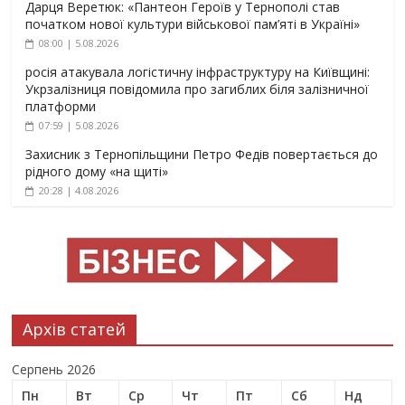
Дарця Веретюк: «Пантеон Героїв у Тернополі став
початком нової культури військової пам’яті в Україні»
08:00 | 5.08.2026
росія атакувала логістичну інфраструктуру на Київщині:
Укрзалізниця повідомила про загиблих біля залізничної
платформи
07:59 | 5.08.2026
Захисник з Тернопільщини Петро Федів повертається до
рідного дому «на щиті»
20:28 | 4.08.2026
Архів статей
Серпень 2026
Пн
Вт
Ср
Чт
Пт
Сб
Нд