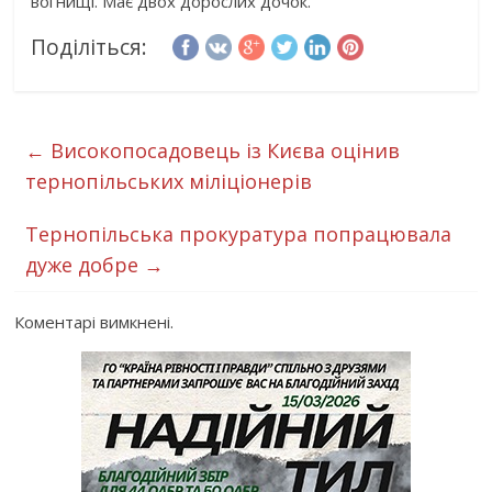
вогнищі. Має двох дорослих дочок.
Поділіться:
←
Високопосадовець із Києва оцінив
тернопільських міліціонерів
Тернопільська прокуратура попрацювала
дуже добре
→
Коментарі вимкнені.