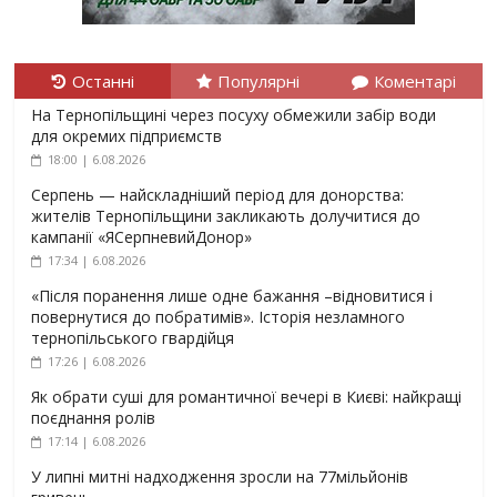
Останні
Популярні
Коментарі
На Тернопільщині через посуху обмежили забір води
для окремих підприємств
18:00 | 6.08.2026
Серпень — найскладніший період для донорства:
жителів Тернопільщини закликають долучитися до
кампанії «ЯСерпневийДонор»
17:34 | 6.08.2026
«Після поранення лише одне бажання –відновитися і
повернутися до побратимів». Історія незламного
тернопільського гвардійця
17:26 | 6.08.2026
Як обрати суші для романтичної вечері в Києві: найкращі
поєднання ролів
17:14 | 6.08.2026
У липні митні надходження зросли на 77мільйонів