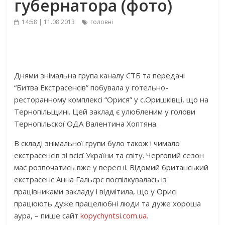
губернатора (фото)
14:58 | 11.08.2013
головні
Днями знімальна група каналу СТБ та передачі
“Битва Екстрасенсів” побувала у готельно-
ресторанному комплексі “Орися” у с.Оришківці, що на
Тернопільщині. Цей заклад є улюбленим у голови
Тернопільскої ОДА Валентина Хоптяна.
В складі знімальної групи було також і чимало
екстрасенсів зі всієї України та світу. Черговий сезон
має розпочатись вже у вересні. Відомий британський
екстрасенс Анна Гальєрс поспілкувалась із
працівниками закладу і відмітила, що у Орисі
працюють дуже працелюбні люди та дуже хороша
аура, – пише сайт
kopychyntsi.com.uа.