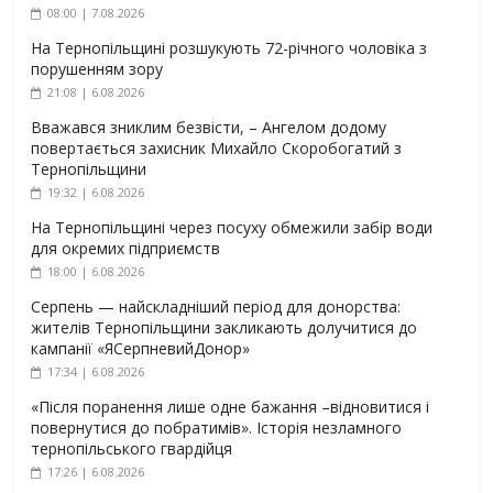
08:00 | 7.08.2026
На Тернопільщині розшукують 72-річного чоловіка з
порушенням зору
21:08 | 6.08.2026
Вважався зниклим безвісти, – Ангелом додому
повертається захисник Михайло Скоробогатий з
Тернопільщини
19:32 | 6.08.2026
На Тернопільщині через посуху обмежили забір води
для окремих підприємств
18:00 | 6.08.2026
Серпень — найскладніший період для донорства:
жителів Тернопільщини закликають долучитися до
кампанії «ЯСерпневийДонор»
17:34 | 6.08.2026
«Після поранення лише одне бажання –відновитися і
повернутися до побратимів». Історія незламного
тернопільського гвардійця
17:26 | 6.08.2026