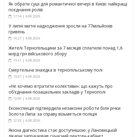
Як обрати суші для романтичної вечері в Києві: найкращі
поєднання ролів
17:14 | 6.08.2026
У липні митні надходження зросли на 77мільйонів
гривень
16:27 | 6.08.2026
Жителі Тернопільщини за 7 місяців сплатили понад 1,6
млрд грн військового збору
15:31 | 6.08.2026
Смертельна знахідка в тернопільському полі
15:07 | 6.08.2026
«Не хочемо втратити колективи»: що кажуть про
об’єднання позашкільних закладів у Тернополі
13:00 | 6.08.2026
Екоінспекція підтвердила незаконні роботи біля річки
Золота Липа: за справу візьметься поліція
12:33 | 6.08.2026
Якісна діагностика стає доступнішою: у Лановецькій
лікарні запрацював сучасний рентген-кабінет