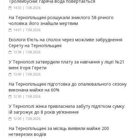
Тролейбусній: гаряча вода повертається
14:33 | 7.08.2026
На Тернопільщині розшукали зниклого 58-річного
чоловіка: його знайшли мертвим
14:01 | 7.08.2026
Екологи б’ють на сполох через можливе забруднення
Серету на Тернопільщині
13:38 | 7.08.2026
У Тернополі затвердили плату за навчання у ліцеї №21
імені Ігоря Герети
13:00 | 7.08.2026
На Тернопільщині підготовка до опалювального сезону
виконана майже на 60%
12:30 | 7.08.2026
У Тернополі жінка привласнила забуту підлітком сумку:
їй загрожує до 8 років ув’язнення
12:00 | 7.08.2026
На Тернопільщині за місяць виявили майже 200
нетверезих водіїв