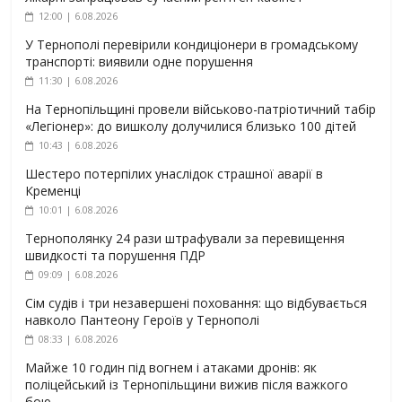
12:00 | 6.08.2026
У Тернополі перевірили кондиціонери в громадському
транспорті: виявили одне порушення
11:30 | 6.08.2026
На Тернопільщині провели військово-патріотичний табір
«Легіонер»: до вишколу долучилися близько 100 дітей
10:43 | 6.08.2026
Шестеро потерпілих унаслідок страшної аварії в
Кременці
10:01 | 6.08.2026
Тернополянку 24 рази штрафували за перевищення
швидкості та порушення ПДР
09:09 | 6.08.2026
Сім судів і три незавершені поховання: що відбувається
навколо Пантеону Героїв у Тернополі
08:33 | 6.08.2026
Майже 10 годин під вогнем і атаками дронів: як
поліцейський із Тернопільщини вижив після важкого
бою