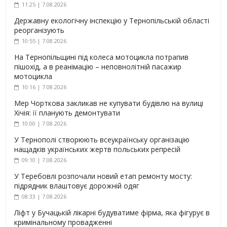
11:25 | 7.08.2026
Державну екологічну інспекцію у Тернопільській області
реорганізують
10:55 | 7.08.2026
На Тернопільщині під колеса мотоцикла потрапив
пішохід, а в реанімацію – неповнолітній пасажир
мотоцикла
10:16 | 7.08.2026
Мер Чорткова закликав не купувати будівлю на вулиці
Хічія: її планують демонтувати
10:00 | 7.08.2026
У Тернополі створюють всеукраїнську організацію
нащадків українських жертв польських репресій
09:10 | 7.08.2026
У Теребовлі розпочали новий етап ремонту мосту:
підрядник влаштовує дорожній одяг
08:33 | 7.08.2026
Ліфт у Бучацькій лікарні будуватиме фірма, яка фігурує в
кримінальному провадженні