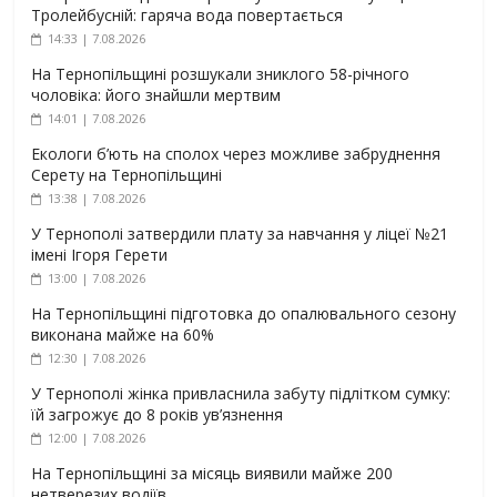
Тролейбусній: гаряча вода повертається
14:33 | 7.08.2026
На Тернопільщині розшукали зниклого 58-річного
чоловіка: його знайшли мертвим
14:01 | 7.08.2026
Екологи б’ють на сполох через можливе забруднення
Серету на Тернопільщині
13:38 | 7.08.2026
У Тернополі затвердили плату за навчання у ліцеї №21
імені Ігоря Герети
13:00 | 7.08.2026
На Тернопільщині підготовка до опалювального сезону
виконана майже на 60%
12:30 | 7.08.2026
У Тернополі жінка привласнила забуту підлітком сумку:
їй загрожує до 8 років ув’язнення
12:00 | 7.08.2026
На Тернопільщині за місяць виявили майже 200
нетверезих водіїв