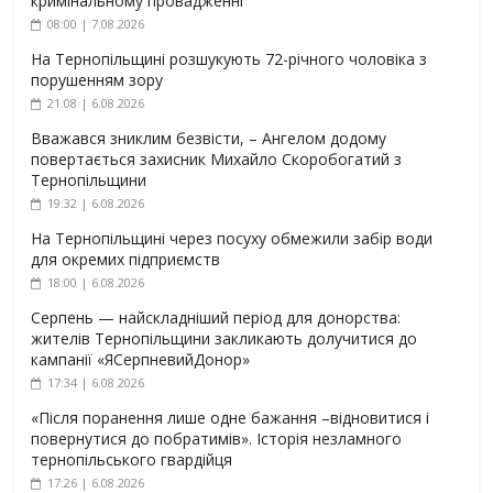
кримінальному провадженні
08:00 | 7.08.2026
На Тернопільщині розшукують 72-річного чоловіка з
порушенням зору
21:08 | 6.08.2026
Вважався зниклим безвісти, – Ангелом додому
повертається захисник Михайло Скоробогатий з
Тернопільщини
19:32 | 6.08.2026
На Тернопільщині через посуху обмежили забір води
для окремих підприємств
18:00 | 6.08.2026
Серпень — найскладніший період для донорства:
жителів Тернопільщини закликають долучитися до
кампанії «ЯСерпневийДонор»
17:34 | 6.08.2026
«Після поранення лише одне бажання –відновитися і
повернутися до побратимів». Історія незламного
тернопільського гвардійця
17:26 | 6.08.2026