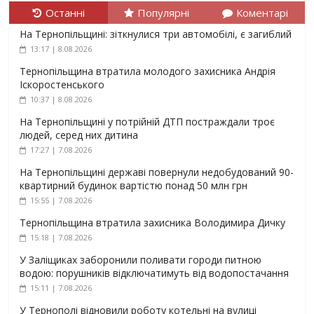
Останні
Популярні
Коментарі
На Тернопільщині: зіткнулися три автомобілі, є загиблий
13:17 | 8.08.2026
Тернопільщина втратила молодого захисника Андрія
Іскоростенського
10:37 | 8.08.2026
На Тернопільщині у потрійній ДТП постраждали троє
людей, серед них дитина
17:27 | 7.08.2026
На Тернопільщині державі повернули недобудований 90-
квартирний будинок вартістю понад 50 млн грн
15:55 | 7.08.2026
Тернопільщина втратила захисника Володимира Дичку
15:18 | 7.08.2026
У Заліщиках заборонили поливати городи питною
водою: порушників відключатимуть від водопостачання
15:11 | 7.08.2026
У Тернополі відновили роботу котельні на вулиці