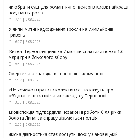
Як обрати суші для романтичної вечері в Києві: найкращі
поєднання ролів
17:14 | 6.08.2026
У липні митні надходження зросли на 77мільйонів
гривень
16:27 | 6.08.2026
Жителі Тернопільщини за 7 місяців сплатили понад 1,6
млрд грн військового збору
15:31 | 6.08.2026
Смертельна знахідка в тернопільському полі
15:07 | 6.08.2026
«Не хочемо втратити колективи»: що кажуть про
об’єднання позашкільних закладів у Тернополі
13:00 | 6.08.2026
Екоінспекція підтвердила незаконні роботи біля річки
Золота Липа: за справу візьметься поліція
12:33 | 6.08.2026
Якісна діагностика стає доступнішою: у Лановецькій