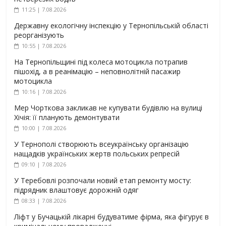
11:25 | 7.08.2026
Державну екологічну інспекцію у Тернопільській області
реорганізують
10:55 | 7.08.2026
На Тернопільщині під колеса мотоцикла потрапив
пішохід, а в реанімацію – неповнолітній пасажир
мотоцикла
10:16 | 7.08.2026
Мер Чорткова закликав не купувати будівлю на вулиці
Хічія: її планують демонтувати
10:00 | 7.08.2026
У Тернополі створюють всеукраїнську організацію
нащадків українських жертв польських репресій
09:10 | 7.08.2026
У Теребовлі розпочали новий етап ремонту мосту:
підрядник влаштовує дорожній одяг
08:33 | 7.08.2026
Ліфт у Бучацькій лікарні будуватиме фірма, яка фігурує в