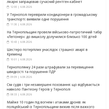
лікарні запрацював сучасний рентген-кабінет
12:00 | 6.08.2026
У Тернополі перевірили кондиціонери в громадському
транспорті: виявили одне порушення
11:30 | 6.08.2026
На Тернопільщині провели військово-патріотичний табір
«Легіонер»: до вишколу долучилися близько 100 дітей
10:43 | 6.08.2026
Шестеро потерпілих унаслідок страшної аварії в
Кременці
10:01 | 6.08.2026
Тернополянку 24 рази штрафували за перевищення
швидкості та порушення ПДР
09:09 | 6.08.2026
Сім судів і три незавершені поховання: що відбувається
навколо Пантеону Героїв у Тернополі
08:33 | 6.08.2026
Майже 10 годин під вогнем і атаками дронів: як
поліцейський із Тернопільщини вижив після важкого