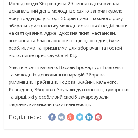
Молоді люди Зборівщини 29 липня відсвяткували
деканальний день молоді. Це свято започаткувало
нову традицію у історії Зборівщини – кожного року
збирати християнську молодь останньої неділі липня
на святкування. Адже, духовна пісня, настанови,
повчання та благословення отців цього дня, були
особливими та приємними для зборівчан та гостей
міста, пише прес-служба УГКЦ.
Участь у святі взяли о. Василь Брона, гурт Благовіст
та молодь із довколишніх парафій Зборова
(Млинівців, Грабківців, Годова, Жабині, Кального,
Розгадова, Зборова). Звучали духовні пісні, гуморески
та вірші, які у особливий спосіб зачаровували
глядачів, викликали позитивні емоції.
Поділіться: