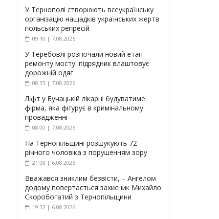
У Тернополі створюють всеукраїнську
організацію нащадків українських жертв
польських репресій
09:10 | 7.08.2026
У Теребовлі розпочали новий етап
ремонту мосту: підрядник влаштовує
дорожній одяг
08:33 | 7.08.2026
Ліфт у Бучацькій лікарні будуватиме
фірма, яка фігурує в кримінальному
провадженні
08:00 | 7.08.2026
На Тернопільщині розшукують 72-
річного чоловіка з порушенням зору
21:08 | 6.08.2026
Вважався зниклим безвісти, – Ангелом
додому повертається захисник Михайло
Скоробогатий з Тернопільщини
19:32 | 6.08.2026