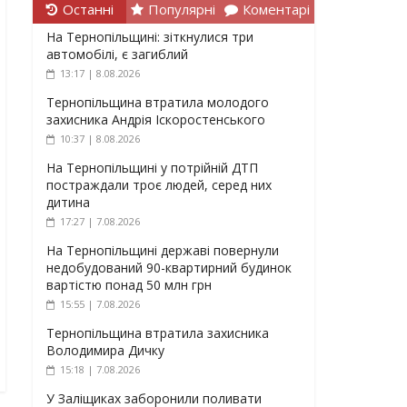
Останні
Популярні
Коментарі
На Тернопільщині: зіткнулися три
автомобілі, є загиблий
13:17 | 8.08.2026
Тернопільщина втратила молодого
захисника Андрія Іскоростенського
10:37 | 8.08.2026
На Тернопільщині у потрійній ДТП
постраждали троє людей, серед них
дитина
17:27 | 7.08.2026
На Тернопільщині державі повернули
недобудований 90-квартирний будинок
вартістю понад 50 млн грн
15:55 | 7.08.2026
Тернопільщина втратила захисника
Володимира Дичку
15:18 | 7.08.2026
У Заліщиках заборонили поливати