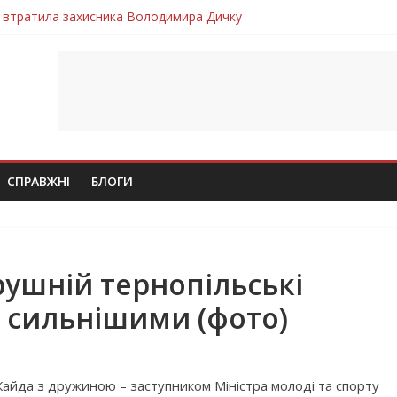
 втратила захисника Володимира Дичку
лим безвісти, – Ангелом додому повертається захисник Михайло
ув молодий захисник Дмитро Березко з Тернопільщини
 втратила захисника Володимира Вельму
втратила молодого захисника Андрія Іскоростенського
СПРАВЖНІ
БЛОГИ
рушній тернопільські
е сильнішими (фото)
Кайда з дружиною – заступником Міністра молоді та спорту