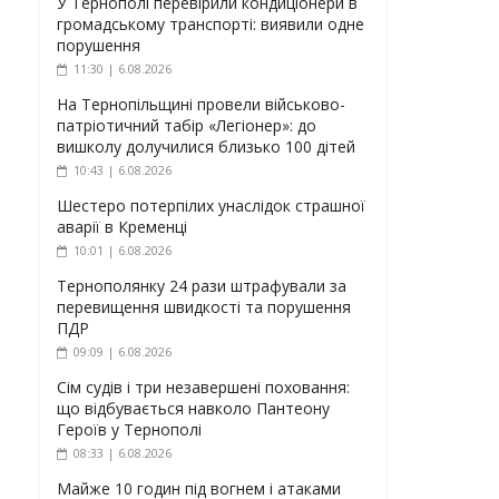
У Тернополі перевірили кондиціонери в
громадському транспорті: виявили одне
порушення
11:30 | 6.08.2026
На Тернопільщині провели військово-
патріотичний табір «Легіонер»: до
вишколу долучилися близько 100 дітей
10:43 | 6.08.2026
Шестеро потерпілих унаслідок страшної
аварії в Кременці
10:01 | 6.08.2026
Тернополянку 24 рази штрафували за
перевищення швидкості та порушення
ПДР
09:09 | 6.08.2026
Сім судів і три незавершені поховання:
що відбувається навколо Пантеону
Героїв у Тернополі
08:33 | 6.08.2026
Майже 10 годин під вогнем і атаками