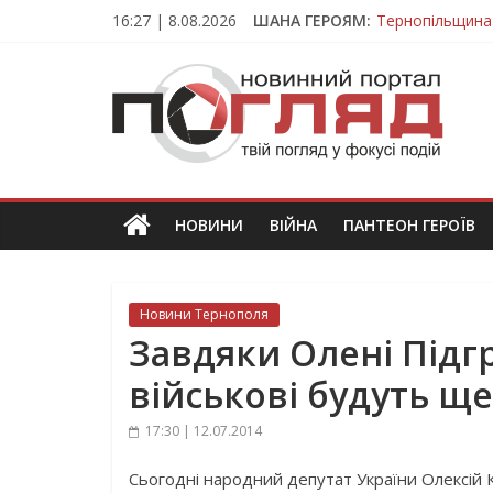
Skip
16:27 | 8.08.2026
ШАНА ГЕРОЯМ:
Тернопільщина
to
Вважався зник
content
ПОГЛЯД
На війні загин
Тернопільщина
Тернопільщина 
Новини
Тернополя.
Тернопільські
новини
НОВИНИ
ВІЙНА
ПАНТЕОН ГЕРОЇВ
та
події
Новини Тернополя
Завдяки Олені Підг
військові будуть щ
17:30 | 12.07.2014
Сьогодні народний депутат України Олексій 