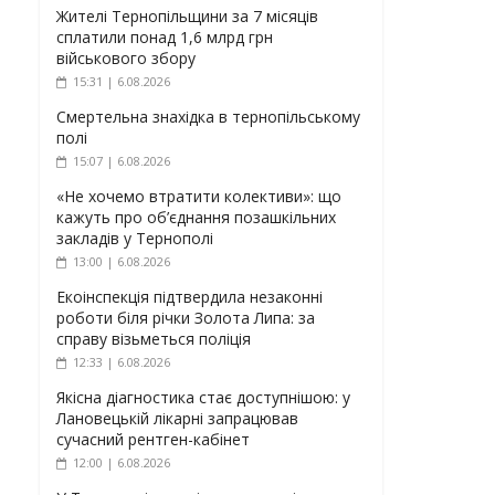
Жителі Тернопільщини за 7 місяців
сплатили понад 1,6 млрд грн
військового збору
15:31 | 6.08.2026
Смертельна знахідка в тернопільському
полі
15:07 | 6.08.2026
«Не хочемо втратити колективи»: що
кажуть про об’єднання позашкільних
закладів у Тернополі
13:00 | 6.08.2026
Екоінспекція підтвердила незаконні
роботи біля річки Золота Липа: за
справу візьметься поліція
12:33 | 6.08.2026
Якісна діагностика стає доступнішою: у
Лановецькій лікарні запрацював
сучасний рентген-кабінет
12:00 | 6.08.2026