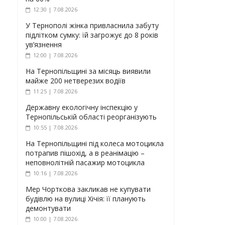
12:30 | 7.08.2026
У Тернополі жінка привласнила забуту
підлітком сумку: їй загрожує до 8 років
ув’язнення
12:00 | 7.08.2026
На Тернопільщині за місяць виявили
майже 200 нетверезих водіїв
11:25 | 7.08.2026
Державну екологічну інспекцію у
Тернопільській області реорганізують
10:55 | 7.08.2026
На Тернопільщині під колеса мотоцикла
потрапив пішохід, а в реанімацію –
неповнолітній пасажир мотоцикла
10:16 | 7.08.2026
Мер Чорткова закликав не купувати
будівлю на вулиці Хічія: її планують
демонтувати
10:00 | 7.08.2026