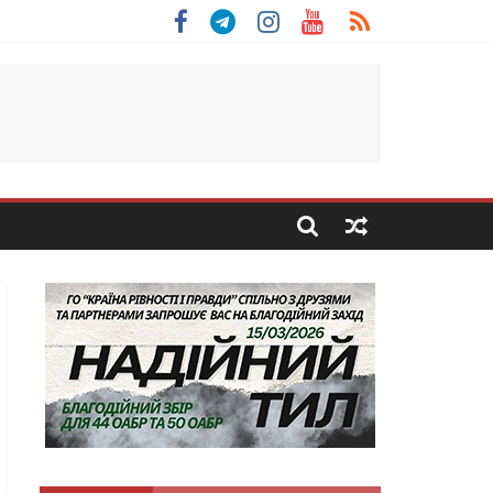
 Скоробогатий з Тернопільщини