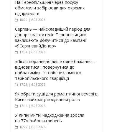
На Тернопільщині через посуху
обмежили забір води для окремих
підприємств
18:00 | 6.08.2026
Серпень — найскладніший період для
донорства: жителів Тернопільщини
закликають долучитися до кампанії
«ЯСерпневийДонор»
17:34 | 6.08.2026
«Після поранення лише одне бажання –
відновитися і повернутися до
побратимів». Історія незламного
тернопільського гвардійця
17:26 | 6.08.2026
Як обрати суші для романтичної вечері в
Києві: найкращі поєднання ролів
17:14 | 6.08.2026
У липні митні надходження зросли
на 77мільйонів гривень
16:27 | 6.08.2026