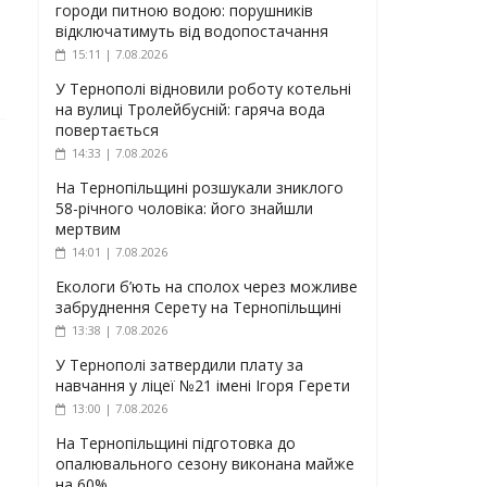
городи питною водою: порушників
відключатимуть від водопостачання
15:11 | 7.08.2026
У Тернополі відновили роботу котельні
на вулиці Тролейбусній: гаряча вода
повертається
14:33 | 7.08.2026
На Тернопільщині розшукали зниклого
58-річного чоловіка: його знайшли
мертвим
14:01 | 7.08.2026
Екологи б’ють на сполох через можливе
забруднення Серету на Тернопільщині
13:38 | 7.08.2026
У Тернополі затвердили плату за
навчання у ліцеї №21 імені Ігоря Герети
13:00 | 7.08.2026
На Тернопільщині підготовка до
опалювального сезону виконана майже
на 60%