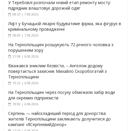
У Теребовлі розпочали новий етап ремонту мосту:
підрядник влаштовує дорожній одяг
08:33 | 7.08.2026
Ліфт у Бучацькій лікарні будуватиме фірма, яка фігурує в
кримінальному провадженні
08:00 | 7.08.2026
На Тернопільщині розшукують 72-річного чоловіка з
порушенням зору
21:08 | 6.08.2026
Вважався зниклим безвісти, – Ангелом додому
повертається захисник Михайло Скоробогатий з
Тернопільщини
19:32 | 6.08.2026
На Тернопільщині через посуху обмежили забір води
для окремих підприємств
18:00 | 6.08.2026
Серпень — найскладніший період для донорства:
жителів Тернопільщини закликають долучитися до
кампанії «ЯСерпневийДонор»
17:34 | 6.08.2026