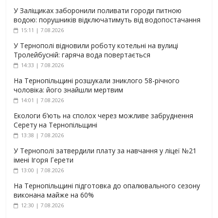
У Заліщиках заборонили поливати городи питною
водою: порушників відключатимуть від водопостачання
15:11 | 7.08.2026
У Тернополі відновили роботу котельні на вулиці
Тролейбусній: гаряча вода повертається
14:33 | 7.08.2026
На Тернопільщині розшукали зниклого 58-річного
чоловіка: його знайшли мертвим
14:01 | 7.08.2026
Екологи б’ють на сполох через можливе забруднення
Серету на Тернопільщині
13:38 | 7.08.2026
У Тернополі затвердили плату за навчання у ліцеї №21
імені Ігоря Герети
13:00 | 7.08.2026
На Тернопільщині підготовка до опалювального сезону
виконана майже на 60%
12:30 | 7.08.2026