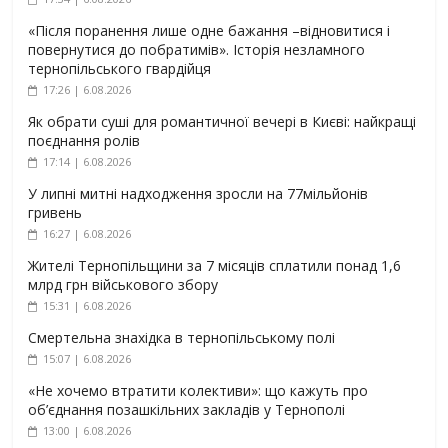
«Після поранення лише одне бажання –відновитися і
повернутися до побратимів». Історія незламного
тернопільського гвардійця
17:26 | 6.08.2026
Як обрати суші для романтичної вечері в Києві: найкращі
поєднання ролів
17:14 | 6.08.2026
У липні митні надходження зросли на 77мільйонів
гривень
16:27 | 6.08.2026
Жителі Тернопільщини за 7 місяців сплатили понад 1,6
млрд грн військового збору
15:31 | 6.08.2026
Смертельна знахідка в тернопільському полі
15:07 | 6.08.2026
«Не хочемо втратити колективи»: що кажуть про
об’єднання позашкільних закладів у Тернополі
13:00 | 6.08.2026