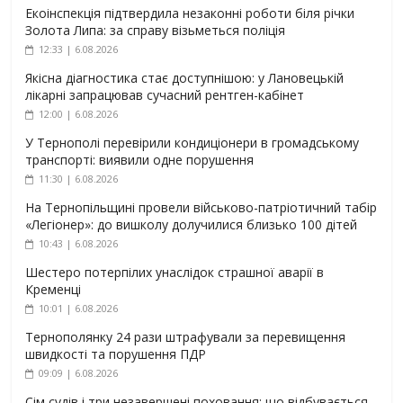
Екоінспекція підтвердила незаконні роботи біля річки
Золота Липа: за справу візьметься поліція
12:33 | 6.08.2026
Якісна діагностика стає доступнішою: у Лановецькій
лікарні запрацював сучасний рентген-кабінет
12:00 | 6.08.2026
У Тернополі перевірили кондиціонери в громадському
транспорті: виявили одне порушення
11:30 | 6.08.2026
На Тернопільщині провели військово-патріотичний табір
«Легіонер»: до вишколу долучилися близько 100 дітей
10:43 | 6.08.2026
Шестеро потерпілих унаслідок страшної аварії в
Кременці
10:01 | 6.08.2026
Тернополянку 24 рази штрафували за перевищення
швидкості та порушення ПДР
09:09 | 6.08.2026
Сім судів і три незавершені поховання: що відбувається