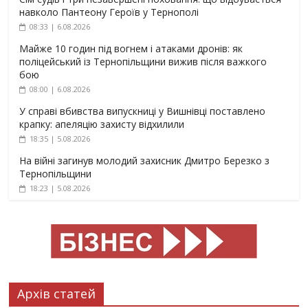
навколо Пантеону Героїв у Тернополі
08:33 | 6.08.2026
Майже 10 годин під вогнем і атаками дронів: як
поліцейський із Тернопільщини вижив після важкого
бою
08:00 | 6.08.2026
У справі вбивства випускниці у Вишнівці поставлено
крапку: апеляцію захисту відхилили
18:35 | 5.08.2026
На війні загинув молодий захисник Дмитро Березко з
Тернопільщини
18:23 | 5.08.2026
Архів статей