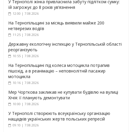
У Тернополі жінка привласнила забуту підлітком сумку:
їй загрожує до 8 років ув’язнення
12:00 | 7.08.2026
На Тернопільщині за місяць виявили майже 200
нетверезих водіїв
11:25 | 7.08.2026
Державну екологічну інспекцію у Тернопільській області
реорганізують
10:55 | 7.08.2026
На Тернопільщині під колеса мотоцикла потрапив
пішохід, а в реанімацію – неповнолітній пасажир
мотоцикла
10:16 | 7.08.2026
Мер Чорткова закликав не купувати будівлю на вулиці
Хічія: її планують демонтувати
10:00 | 7.08.2026
У Тернополі створюють всеукраїнську організацію
нащадків українських жертв польських репресій
09:10 | 7.08.2026