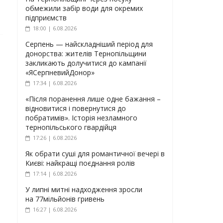
обмежили забір води для окремих
підприємств
18:00 | 6.08.2026
Серпень — найскладніший період для
донорства: жителів Тернопільщини
закликають долучитися до кампанії
«ЯСерпневийДонор»
17:34 | 6.08.2026
«Після поранення лише одне бажання –
відновитися і повернутися до
побратимів». Історія незламного
тернопільського гвардійця
17:26 | 6.08.2026
Як обрати суші для романтичної вечері в
Києві: найкращі поєднання ролів
17:14 | 6.08.2026
У липні митні надходження зросли
на 77мільйонів гривень
16:27 | 6.08.2026