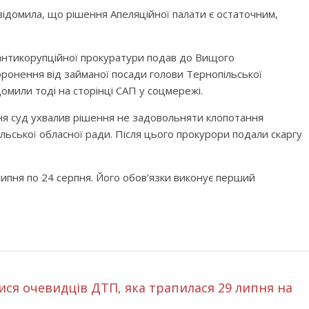
домила, що рішення Апеляційної палати є остаточним,
 антикорупційної прокуратури подав до Вищого
оронення від займаної посади голови Тернопільської
омили тоді на сторінці САП у соцмережі.
пня суд ухвалив рішення не задовольняти клопотання
ьської обласної ради. Після цього прокурори подали скаргу
липня по 24 серпня. Його обов’язки виконує перший
ся очевидців ДТП, яка трапилася 29 липня на