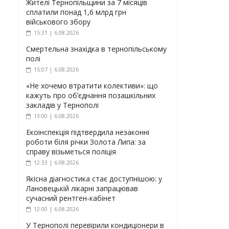
Жителі Тернопільщини за 7 місяців
сплатили понад 1,6 млрд грн
військового збору
15:31 | 6.08.2026
Смертельна знахідка в тернопільському
полі
15:07 | 6.08.2026
«Не хочемо втратити колективи»: що
кажуть про об’єднання позашкільних
закладів у Тернополі
13:00 | 6.08.2026
Екоінспекція підтвердила незаконні
роботи біля річки Золота Липа: за
справу візьметься поліція
12:33 | 6.08.2026
Якісна діагностика стає доступнішою: у
Лановецькій лікарні запрацював
сучасний рентген-кабінет
12:00 | 6.08.2026
У Тернополі перевірили кондиціонери в