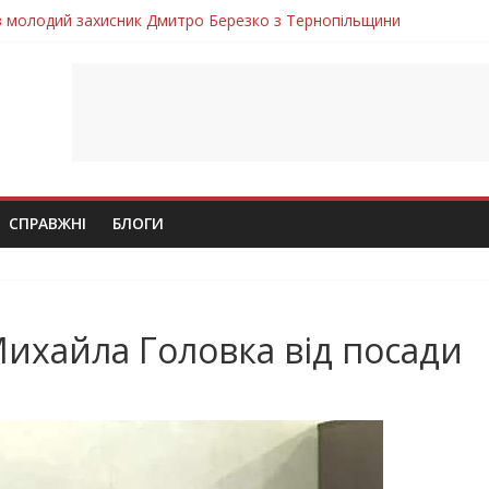
ув молодий захисник Дмитро Березко з Тернопільщини
 втратила захисника Володимира Вельму
нопільщини Петро Федів повертається до рідного дому «на щиті»
в скорботі: на щиті повертається воїн Володимир Паламарчук
лим безвісти, – Ангелом додому повертається захисник Михайло
СПРАВЖНІ
БЛОГИ
Михайла Головка від посади