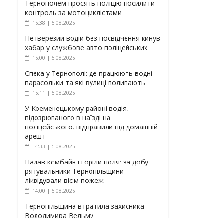
Тернополем просять поліцію посилити
контроль за мотоциклістами
16:38 | 5.08.2026
Нетверезий водій без посвідчення кинув
хабар у службове авто поліцейських
16:00 | 5.08.2026
Спека у Тернополі: де працюють водні
парасольки та які вулиці поливають
15:11 | 5.08.2026
У Кременецькому районі водія,
підозрюваного в наїзді на
поліцейського, відправили під домашній
арешт
14:33 | 5.08.2026
Палав комбайн і горіли поля: за добу
рятувальники Тернопільщини
ліквідували вісім пожеж
14:00 | 5.08.2026
Тернопільщина втратила захисника
Володимира Вельму