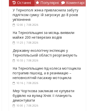
Останні
Популярні
Коментарі
У Тернополі жінка привласнила забуту
підлітком сумку: їй загрожує до 8 років
ув’язнення
12:00 | 7.08.2026
На Тернопільщині за місяць виявили
майже 200 нетверезих водіїв
11:25 | 7.08.2026
Державну екологічну інспекцію у
Тернопільській області реорганізують
10:55 | 7.08.2026
На Тернопільщині під колеса мотоцикла
потрапив пішохід, а в реанімацію –
неповнолітній пасажир мотоцикла
10:16 | 7.08.2026
Мер Чорткова закликав не купувати
будівлю на вулиці Хічія: її планують
демонтувати
10:00 | 7.08.2026