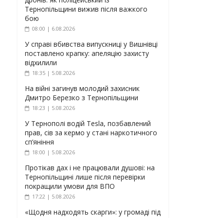
Тернопільщини вижив після важкого
бою
08:00 | 6.08.2026
У справі вбивства випускниці у Вишнівці
поставлено крапку: апеляцію захисту
відхилили
18:35 | 5.08.2026
На війні загинув молодий захисник
Дмитро Березко з Тернопільщини
18:23 | 5.08.2026
У Тернополі водій Tesla, позбавлений
прав, сів за кермо у стані наркотичного
сп’яніння
18:00 | 5.08.2026
Протікав дах і не працювали душові: на
Тернопільщині лише після перевірки
покращили умови для ВПО
17:22 | 5.08.2026
«Щодня надходять скарги»: у громаді під