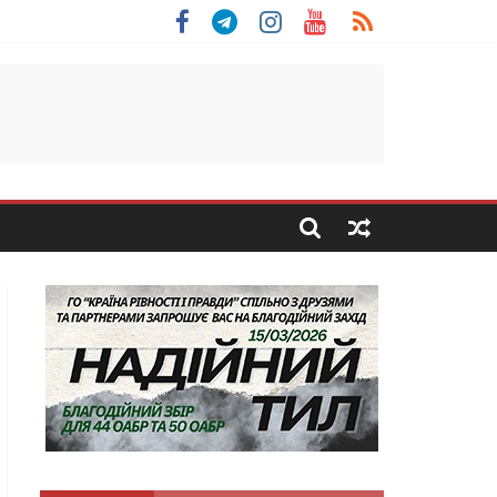
 Скоробогатий з Тернопільщини