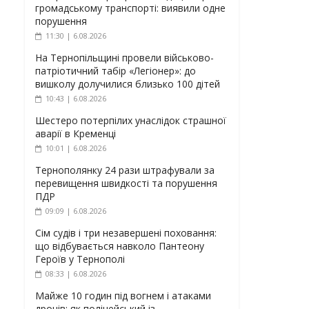
громадському транспорті: виявили одне
порушення
11:30 | 6.08.2026
На Тернопільщині провели військово-
патріотичний табір «Легіонер»: до
вишколу долучилися близько 100 дітей
10:43 | 6.08.2026
Шестеро потерпілих унаслідок страшної
аварії в Кременці
10:01 | 6.08.2026
Тернополянку 24 рази штрафували за
перевищення швидкості та порушення
ПДР
09:09 | 6.08.2026
Сім судів і три незавершені поховання:
що відбувається навколо Пантеону
Героїв у Тернополі
08:33 | 6.08.2026
Майже 10 годин під вогнем і атаками
дронів: як поліцейський із