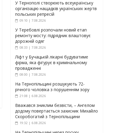
У Тернополі створюють всеукраїнську
організацію нащадків українських жертв
польських репресій
09:10 | 7.08.2026
У Теребовлі розпочали новий етап
ремонту мосту: підрядник влаштовує
дорожній одяг
08:33 | 7.08.2026
Ліфт у Бучацькій лікарні будуватиме
фірма, яка фігурує в кримінальному
провадженні
08:00 | 7.08.2026
На Тернопільщині розшукують 72-
річного чоловіка з порушенням зору
21:08 | 6.08.2026
Вважався зниклим безвісти, – Ангелом
додому повертається захисник Михайло
Скоробогатий з Тернопільщини
19:32 | 6.08.2026
На Тернопільщині через посуху