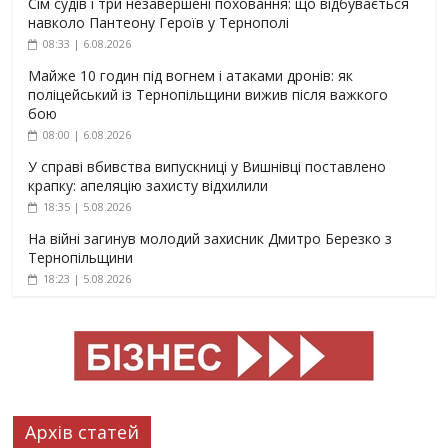
Сім судів і три незавершені поховання: що відбувається
навколо Пантеону Героїв у Тернополі
08:33 | 6.08.2026
Майже 10 годин під вогнем і атаками дронів: як
поліцейський із Тернопільщини вижив після важкого
бою
08:00 | 6.08.2026
У справі вбивства випускниці у Вишнівці поставлено
крапку: апеляцію захисту відхилили
18:35 | 5.08.2026
На війні загинув молодий захисник Дмитро Березко з
Тернопільщини
18:23 | 5.08.2026
Архів статей