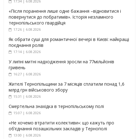
17:34 | 6.08.2026
«Після поранення лише одне бажання –відновитися і
повернутися до побратимів». Історія незламного
тернопільського гвардійця
17:26 | 6.08.2026
Як обрати суші для романтичної вечері в Києві: найкращі
поєднання ролів
17:14 | 6.08.2026
У липні митні надходження зросли на 77мільйонів
гривень
16:27 | 6.08.2026
Жителі Тернопільщини за 7 місяців сплатили понад 1,6
млрд грн військового збору
15:31 | 6.08.2026
Смертельна знахідка в тернопільському полі
15:07 | 6.08.2026
«Не хочемо втратити колективи»: що кажуть про
об’єднання позашкільних закладів у Тернополі
13:00 | 6.08.2026