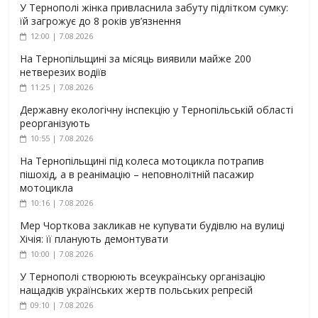
У Тернополі жінка привласнила забуту підлітком сумку:
їй загрожує до 8 років ув’язнення
12:00 | 7.08.2026
На Тернопільщині за місяць виявили майже 200
нетверезих водіїв
11:25 | 7.08.2026
Державну екологічну інспекцію у Тернопільській області
реорганізують
10:55 | 7.08.2026
На Тернопільщині під колеса мотоцикла потрапив
пішохід, а в реанімацію – неповнолітній пасажир
мотоцикла
10:16 | 7.08.2026
Мер Чорткова закликав не купувати будівлю на вулиці
Хічія: її планують демонтувати
10:00 | 7.08.2026
У Тернополі створюють всеукраїнську організацію
нащадків українських жертв польських репресій
09:10 | 7.08.2026