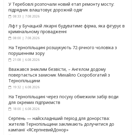
У Теребовлі розпочали новий етап ремонту мосту:
підрядник влаштовує дорожній одяг
08:33 | 7.08.2026
Ліфт у Бучацькій лікарні будуватиме фірма, яка фігурує в
кримінальному провадженні
08:00 | 7.08.2026
На Тернопільщині розшукують 72-річного чоловіка з
порушенням зору
21:08 | 6.08.2026
Вважався зниклим безвісти, – Ангелом додому
повертається захисник Михайло Скоробогатий з
Тернопільщини
19:32 | 6.08.2026
На Тернопільщині через посуху обмежили забір води
для окремих підприємств
18:00 | 6.08.2026
Серпень — найскладніший період для донорства:
жителів Тернопільщини закликають долучитися до
кампанії «ЯСерпневийДонор»