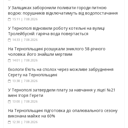
У Заліщиках заборонили поливати городи питною
водою: порушників відключатимуть від водопостачання
15:11 | 7.08.2026
У Тернополі відновили роботу котельні на вулиці
Тролейбусній: гаряча вода повертається
14:33 | 7.08.2026
На Тернопільщині розшукали зниклого 58-річного
чоловіка: його знайшли мертвим
14:01 | 7.08.2026
Екологи б’ють на сполох через можливе забруднення
Серету на Тернопільщині
13:38 | 7.08.2026
У Тернополі затвердили плату за навчання у ліцеї №21
імені Ігоря Герети
13:00 | 7.08.2026
На Тернопільщині підготовка до опалювального сезону
виконана майже на 60%
12:30 | 7.08.2026