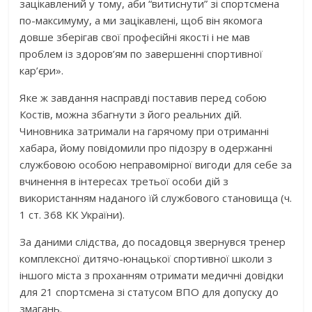
зацікавлений у тому, аби “витиснути” зі спортсмена
по-максимуму, а ми зацікавлені, щоб він якомога
довше зберігав свої професійні якості і не мав
проблем із здоров’ям по завершенні спортивної
кар’єри».
Яке ж завдання насправді поставив перед собою
Костів, можна збагнути з його реальних дій.
Чиновника затримали на гарячому при отриманні
хабара, йому повідомили про підозру в одержанні
службовою особою неправомірної вигоди для себе за
вчинення в інтересах третьої особи дій з
використанням наданого їй службового становища (ч.
1 ст. 368 КК України).
За даними слідства, до посадовця звернувся тренер
комплексної дитячо-юнацької спортивної школи з
іншого міста з проханням отримати медичні довідки
для 21 спортсмена зі статусом ВПО для допуску до
змагань.