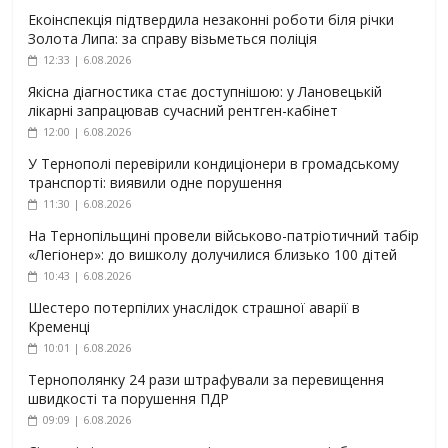
Екоінспекція підтвердила незаконні роботи біля річки
Золота Липа: за справу візьметься поліція
12:33 | 6.08.2026
Якісна діагностика стає доступнішою: у Лановецькій
лікарні запрацював сучасний рентген-кабінет
12:00 | 6.08.2026
У Тернополі перевірили кондиціонери в громадському
транспорті: виявили одне порушення
11:30 | 6.08.2026
На Тернопільщині провели військово-патріотичний табір
«Легіонер»: до вишколу долучилися близько 100 дітей
10:43 | 6.08.2026
Шестеро потерпілих унаслідок страшної аварії в
Кременці
10:01 | 6.08.2026
Тернополянку 24 рази штрафували за перевищення
швидкості та порушення ПДР
09:09 | 6.08.2026