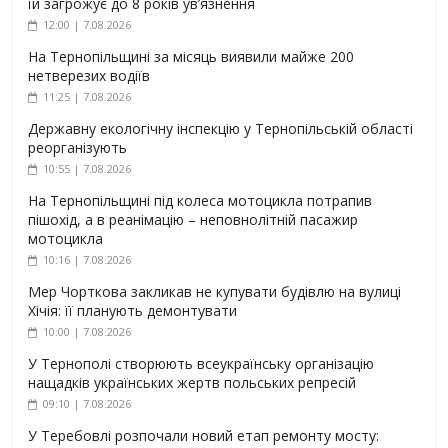
їй загрожує до 8 років ув’язнення
12:00 | 7.08.2026
На Тернопільщині за місяць виявили майже 200
нетверезих водіїв
11:25 | 7.08.2026
Державну екологічну інспекцію у Тернопільській області
реорганізують
10:55 | 7.08.2026
На Тернопільщині під колеса мотоцикла потрапив
пішохід, а в реанімацію – неповнолітній пасажир
мотоцикла
10:16 | 7.08.2026
Мер Чорткова закликав не купувати будівлю на вулиці
Хічія: її планують демонтувати
10:00 | 7.08.2026
У Тернополі створюють всеукраїнську організацію
нащадків українських жертв польських репресій
09:10 | 7.08.2026
У Теребовлі розпочали новий етап ремонту мосту: