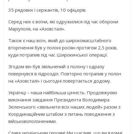
35 рядових і сержантів, 10 офіцерів.
Серед них є воїни, які одружилися під час оборони
Маріуполя, на «Азовсталі».
Також є наш воїн, який до широкомасштабного
вторгнення був у полоні росіян протягом 2,5 років,
куди потрапив під час Широкинської операції.
Згодом він був звільнений з полону і одразу
повернувся в підрозділ. Повторно потрапив у полон
на «Азовсталі» і сьогодні повертається додому.
Українці – наша найбільша цінність. Продовжуємо
виконання завдання Президента Володимира
Зеленського «звільнити всіх наших людей» разом з
Координаційним штабом з питань поводження з
військовополоненими.
Слава українським героям! Ми щасливі, що ви вдома!