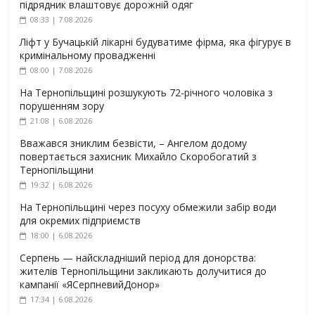
підрядник влаштовує дорожній одяг
08:33 | 7.08.2026
Ліфт у Бучацькій лікарні будуватиме фірма, яка фігурує в
кримінальному провадженні
08:00 | 7.08.2026
На Тернопільщині розшукують 72-річного чоловіка з
порушенням зору
21:08 | 6.08.2026
Вважався зниклим безвісти, – Ангелом додому
повертається захисник Михайло Скоробогатий з
Тернопільщини
19:32 | 6.08.2026
На Тернопільщині через посуху обмежили забір води
для окремих підприємств
18:00 | 6.08.2026
Серпень — найскладніший період для донорства:
жителів Тернопільщини закликають долучитися до
кампанії «ЯСерпневийДонор»
17:34 | 6.08.2026