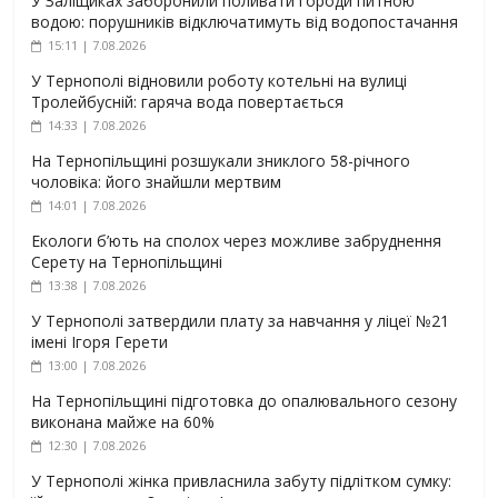
У Заліщиках заборонили поливати городи питною
водою: порушників відключатимуть від водопостачання
15:11 | 7.08.2026
У Тернополі відновили роботу котельні на вулиці
Тролейбусній: гаряча вода повертається
14:33 | 7.08.2026
На Тернопільщині розшукали зниклого 58-річного
чоловіка: його знайшли мертвим
14:01 | 7.08.2026
Екологи б’ють на сполох через можливе забруднення
Серету на Тернопільщині
13:38 | 7.08.2026
У Тернополі затвердили плату за навчання у ліцеї №21
імені Ігоря Герети
13:00 | 7.08.2026
На Тернопільщині підготовка до опалювального сезону
виконана майже на 60%
12:30 | 7.08.2026
У Тернополі жінка привласнила забуту підлітком сумку: