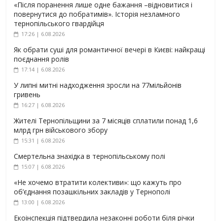
«Після поранення лише одне бажання –відновитися і
повернутися до побратимів». Історія незламного
тернопільського гвардійця
17:26 | 6.08.2026
Як обрати суші для романтичної вечері в Києві: найкращі
поєднання ролів
17:14 | 6.08.2026
У липні митні надходження зросли на 77мільйонів
гривень
16:27 | 6.08.2026
Жителі Тернопільщини за 7 місяців сплатили понад 1,6
млрд грн військового збору
15:31 | 6.08.2026
Смертельна знахідка в тернопільському полі
15:07 | 6.08.2026
«Не хочемо втратити колективи»: що кажуть про
об’єднання позашкільних закладів у Тернополі
13:00 | 6.08.2026
Екоінспекція підтвердила незаконні роботи біля річки