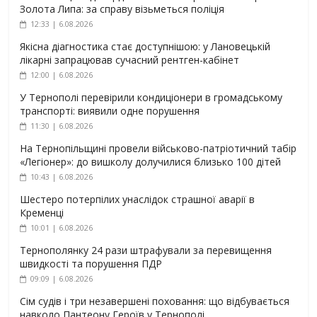
Золота Липа: за справу візьметься поліція
12:33 | 6.08.2026
Якісна діагностика стає доступнішою: у Лановецькій
лікарні запрацював сучасний рентген-кабінет
12:00 | 6.08.2026
У Тернополі перевірили кондиціонери в громадському
транспорті: виявили одне порушення
11:30 | 6.08.2026
На Тернопільщині провели військово-патріотичний табір
«Легіонер»: до вишколу долучилися близько 100 дітей
10:43 | 6.08.2026
Шестеро потерпілих унаслідок страшної аварії в
Кременці
10:01 | 6.08.2026
Тернополянку 24 рази штрафували за перевищення
швидкості та порушення ПДР
09:09 | 6.08.2026
Сім судів і три незавершені поховання: що відбувається
навколо Пантеону Героїв у Тернополі