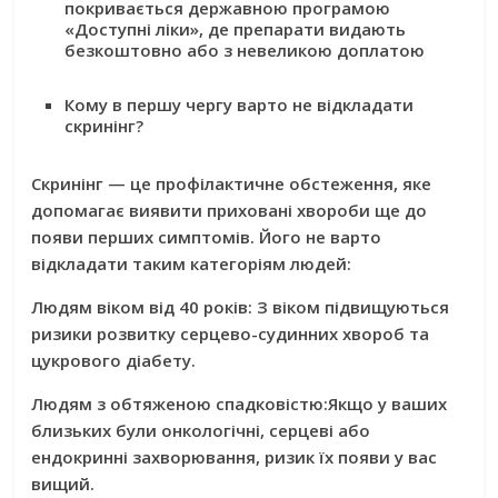
покривається державною програмою
«Доступні ліки», де препарати видають
безкоштовно або з невеликою доплатою
Кому в першу чергу варто не відкладати
скринінг?
Скринінг — це профілактичне обстеження, яке
допомагає виявити приховані хвороби ще до
появи перших симптомів. Його не варто
відкладати таким категоріям людей:
Людям віком від 40 років:
З віком підвищуються
ризики розвитку серцево-судинних хвороб та
цукрового діабету.
Людям з обтяженою спадковістю:
Якщо у ваших
близьких були онкологічні, серцеві або
ендокринні захворювання, ризик їх появи у вас
вищий.