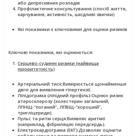
або депресивних розладів
Профілактичне консультування (спосіб життя,
харчування, активність, шкідливі звички)
Які показники є ключовими для оцінки ризиків
Ключові показники, які оцінюються:
Серцево-судинні ризики (найвища
пріоритетність)
Артеріальний тиск:
Вимірюється щонайменше
двічі для виявлення гіпертензії.
Ліпідограма (ліпідний профіль):
Оцінює ризик
атеросклерозу (холестерин загальний,
ЛПНЩ-“поганий”, ЛПВЩ-“хороший”,
тригліцериди).
Пульс та ритм серця:
Виявляє аритмії
(наприклад, фібриляцію передсердь).
Електрокардіограма (ЕКГ):
Дозволяє оцінити
роботу серця та виявити ішемічні зміни.