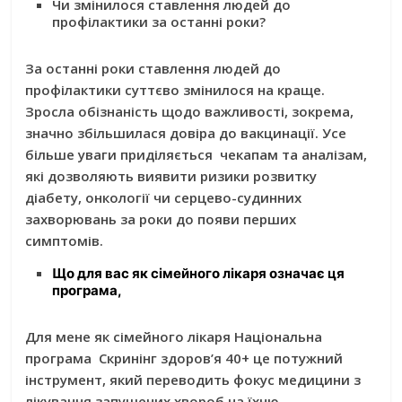
Чи змінилося ставлення людей до
профілактики за останні роки?
За останні роки ставлення людей до
профілактики суттєво змінилося на краще.
Зросла обізнаність щодо важливості, зокрема,
значно збільшилася довіра до вакцинації. Усе
більше уваги приділяється чекапам та аналізам,
які дозволяють виявити ризики розвитку
діабету, онкології чи серцево-судинних
захворювань за роки до появи перших
симптомів.
Що для вас як сімейного лікаря означає ця
програма,
Для мене як сімейного лікаря Національна
програма
Скринінг здоров’я 40+
це потужний
інструмент, який переводить фокус медицини з
лікування запущених хвороб на їхню