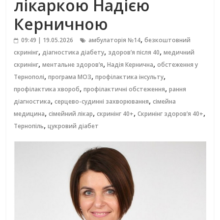
лікаркою Надією
Керничною
,
09:49 | 19.05.2026
амбулаторія №14
безкоштовний
,
,
,
скринінг
діагностика діабету
здоров’я після 40
медичний
,
,
,
скринінг
ментальне здоров’я
Надія Кернична
обстеження у
,
,
,
Тернополі
програма МОЗ
профілактика інсульту
,
,
профілактика хвороб
профілактичні обстеження
рання
,
,
діагностика
серцево-судинні захворювання
сімейна
,
,
,
,
медицина
сімейний лікар
скринінг 40+
Скринінг здоров’я 40+
,
Тернопіль
цукровий діабет