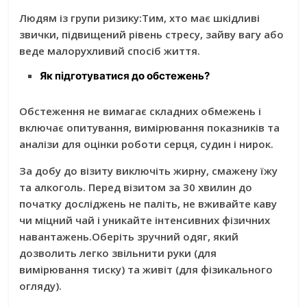
Людям із групи ризику:
Тим, хто має шкідливі
звички, підвищений рівень стресу, зайву вагу або
веде малорухливий спосіб життя.
Як підготуватися до обстежень?
Обстеження не вимагає складних обмежень і
включає опитування, вимірювання показників та
аналізи для оцінки роботи серця, судин і нирок.
За добу до візиту виключіть жирну, смажену їжу
та алкоголь.
Перед візитом
за 30 хвилин до
початку досліджень не паліть, не вживайте каву
чи міцний чай і уникайте інтенсивних фізичних
навантажень.Оберіть зручний одяг, який
дозволить легко звільнити руки (для
вимірювання тиску) та живіт (для фізикального
огляду).