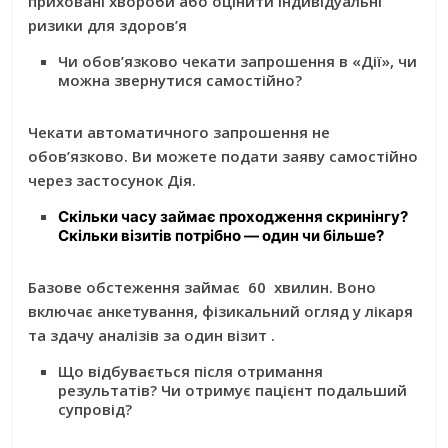
приховані хвороби або оцінити індивідуальні
ризики для здоров’я
Чи обов’язково чекати запрошення в «Дії», чи
можна звернутися самостійно?
Чекати автоматичного запрошення
не
обов’язково
. Ви можете подати заяву самостійно
через застосунок Дія.
Скільки часу займає проходження скринінгу
?
Скільки візитів потрібно — один чи більше?
Базове обстеження займає
60 хвилин
. Воно
включає анкетування, фізикальний огляд у лікаря
та здачу аналізів за один візит .
Що відбувається після отримання
результатів? Чи отримує пацієнт подальший
супровід?