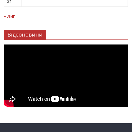
31
« Лип
Відеоновини