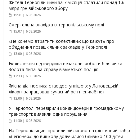
Жителі Тернопільщини за 7 місяців сплатили понад 1,6
млрд грн військового збору
15:31 | 6.08.2026
Смертельна знахідка в тернопільському полі
15:07 | 6.08.2026
«Не хочемо втратити колективи»: що кажуть про
об’єднання позашкільних закладів у Тернополі
13:00 | 6.08.2026
Екоінспекція підтвердила незаконні роботи біля річки
Золота Липа: за справу візьметься поліція
12:33 | 6.08.2026
Якісна діагностика стає доступнішою: у Лановецькій
лікарні запрацював сучасний рентген-кабінет
12:00 | 6.08.2026
У Тернополі перевірили кондиціонери в громадському
транспорті: виявили одне порушення
11:30 | 6.08.2026
На Тернопільщині провели військово-патріотичний табір
«Легіонер»: до вишколу долучилися близько 100 дітей