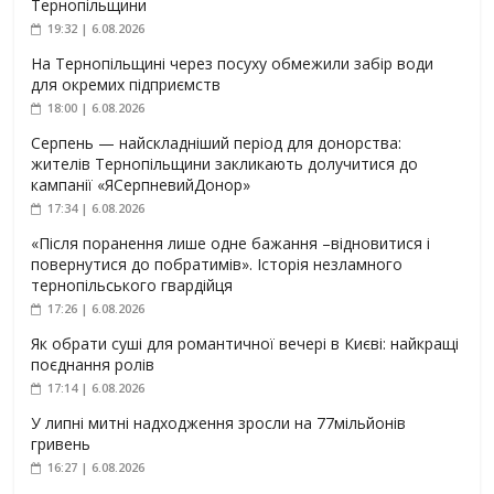
Тернопільщини
19:32 | 6.08.2026
На Тернопільщині через посуху обмежили забір води
для окремих підприємств
18:00 | 6.08.2026
Серпень — найскладніший період для донорства:
жителів Тернопільщини закликають долучитися до
кампанії «ЯСерпневийДонор»
17:34 | 6.08.2026
«Після поранення лише одне бажання –відновитися і
повернутися до побратимів». Історія незламного
тернопільського гвардійця
17:26 | 6.08.2026
Як обрати суші для романтичної вечері в Києві: найкращі
поєднання ролів
17:14 | 6.08.2026
У липні митні надходження зросли на 77мільйонів
гривень
16:27 | 6.08.2026