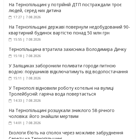
На Тернопільщині у потрійній ДТП постраждали троє
людей, серед них дитина
17:27 | 7.08.2026
На Тернопільщині державі повернули недобудований 90-
квартирний будинок вартістю понад 50 млн грн
15:55 | 7.08.2026
Тернопільщина втратила захисника Володимира Дичку
15:18 | 7.08.2026
У Заліщиках заборонили поливати городи питною
водою: порушників відключатимуть від водопостачання
15:11 | 7.08.2026
У Тернополі відновили роботу котельні на вулиці
Тролейбусній: гаряча вода повертається
14:33 | 7.08.2026
На Тернопільщині розшукали зниклого 58-річного
чоловіка: його знайшли мертвим
14:01 | 7.08.2026
Екологи б’ють на сполох через можливе забруднення
Серету на Тернопільщині