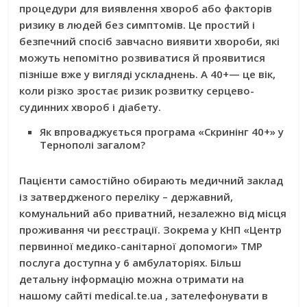
процедури для виявлення хвороб або факторів
ризику в людей без симптомів. Це простий і
безпечний спосіб завчасно виявити хвороби, які
можуть непомітно розвиватися й проявитися
пізніше вже у вигляді ускладнень. А
40+
— це вік,
коли різко зростає ризик розвитку серцево-
судинних хвороб і діабету.
Як впроваджується програма «Скринінг 40+» у
Тернополі загалом?
Пацієнти самостійно обирають медичний заклад
із затвердженого переліку – державний,
комунальний або приватний, незалежно від місця
проживання чи реєстрації. Зокрема у КНП «Центр
первинної медико-санітарної допомоги» ТМР
послуга доступна у 6 амбулаторіях. Більш
детальну інформацію можна отримати на
нашому сайті medical.te.ua , зателефонувати в