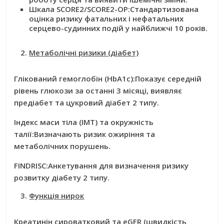
Шкала SCORE2/SCORE2-OP:
Стандартизована
оцінка ризику фатальних і нефатальних
серцево-судинних подій у найближчі 10 років.
Метаболічні ризики (діабет)
Глікований гемоглобін (HbA1c):
Показує середній
рівень глюкози за останні 3 місяці, виявляє
предіабет та цукровий діабет 2 типу.
Індекс маси тіла (ІМТ) та окружність
талії:
Визначають ризик ожиріння та
метаболічних порушень.
FINDRISC:
Анкетування для визначення ризику
розвитку діабету 2 типу.
Функція нирок
Креатинін сироватковий та eGFR (швидкість