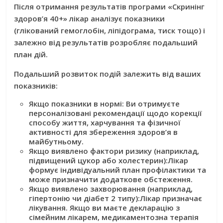
Після отримання результатів програми
«Скринінг
здоров’я 40+»
лікар аналізує показники
(глікований гемоглобін, ліпідограма, тиск тощо) і
залежно від результатів розробляє подальший
план дій.
Подальший розвиток подій залежить від ваших
показників:
Якщо показники в нормі:
Ви отримуєте
персоналізовані рекомендації щодо корекції
способу життя, харчування та фізичної
активності для збереження здоров’я в
майбутньому.
Якщо виявлено фактори ризику (наприклад,
підвищений цукор або холестерин):
Лікар
формує індивідуальний план профілактики та
може призначити додаткове обстеження.
Якщо виявлено захворювання (наприклад,
гіпертонію чи діабет 2 типу):
Лікар призначає
лікування. Якщо ви маєте декларацію з
сімейним лікарем, медикаментозна терапія