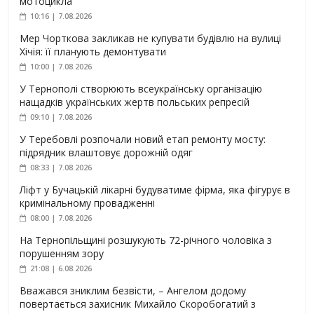
мотоцикла
10:16 | 7.08.2026
Мер Чорткова закликав не купувати будівлю на вулиці
Хічія: її планують демонтувати
10:00 | 7.08.2026
У Тернополі створюють всеукраїнську організацію
нащадків українських жертв польських репресій
09:10 | 7.08.2026
У Теребовлі розпочали новий етап ремонту мосту:
підрядник влаштовує дорожній одяг
08:33 | 7.08.2026
Ліфт у Бучацькій лікарні будуватиме фірма, яка фігурує в
кримінальному провадженні
08:00 | 7.08.2026
На Тернопільщині розшукують 72-річного чоловіка з
порушенням зору
21:08 | 6.08.2026
Вважався зниклим безвісти, – Ангелом додому
повертається захисник Михайло Скоробогатий з