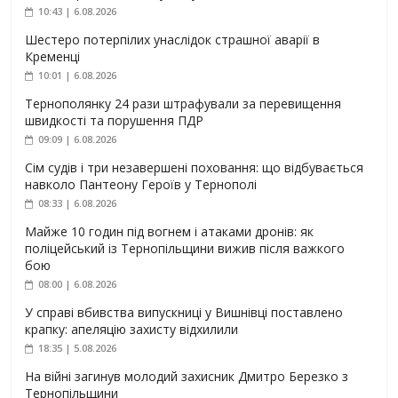
10:43 | 6.08.2026
Шестеро потерпілих унаслідок страшної аварії в
Кременці
10:01 | 6.08.2026
Тернополянку 24 рази штрафували за перевищення
швидкості та порушення ПДР
09:09 | 6.08.2026
Сім судів і три незавершені поховання: що відбувається
навколо Пантеону Героїв у Тернополі
08:33 | 6.08.2026
Майже 10 годин під вогнем і атаками дронів: як
поліцейський із Тернопільщини вижив після важкого
бою
08:00 | 6.08.2026
У справі вбивства випускниці у Вишнівці поставлено
крапку: апеляцію захисту відхилили
18:35 | 5.08.2026
На війні загинув молодий захисник Дмитро Березко з
Тернопільщини