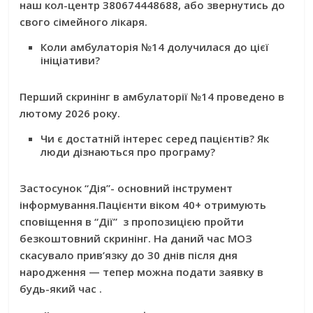
наш кол-центр 380674448688, або звернутись до
свого сімейного лікаря.
Коли амбулаторія №14 долучилася до цієї
ініціативи?
Перший скринінг в амбулаторії №14 проведено в
лютому 2026 року.
Чи є достатній інтерес серед пацієнтів? Як
люди дізнаються про програму?
Застосунок “Дія”- о
сновний інструмент
інформування.Пацієнти віком 40+ отримують
сповіщення в “Дії” з пропозицією пройти
безкоштовний скринінг
.
На даний час МОЗ
скасувало прив’язку до 30 днів після дня
народження — тепер можна подати заявку в
будь-який час
.