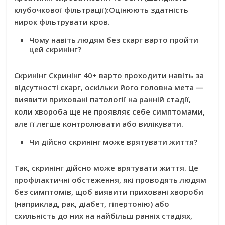
клубочкової фільтрації):
Оцінюють здатність
нирок фільтрувати кров.
Чому навіть людям без скарг варто пройти
цей скринінг?
Скринінг Скринінг 40+ варто проходити навіть за
відсутності скарг, оскільки його головна мета —
виявити приховані патології на ранній стадії,
коли хвороба ще не проявляє себе симптомами,
але її легше контролювати або вилікувати.
Чи дійсно скринінг може врятувати життя?
Так, скринінг дійсно може врятувати життя. Це
профілактичні обстеження, які проводять людям
без симптомів
, щоб виявити приховані хвороби
(наприклад, рак, діабет, гіпертонію) або
схильність до них на найбільш ранніх стадіях,