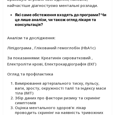
найчастіше діагностуємо ментальні розлади.
Які саме обстеження входять до програми? Чи
це лише аналізи, чи також огляд лікаря та
консультація?
Аналізи та дослідження:
Ліпідограма , Глікований гемоглобін (HbA1c)
За показаннями: Креатинін сироватковий ,
Електроліти крові, Електрокардіографія (ЕКГ)
Огляд та профілактика
Вимірювання артеріального тиску, пульсу,
ваги, зросту, окружності талії та індексу маси
тіла (ІМТ)
Збір даних про фактори ризику та скринінг
симптомів
Оцінка ментального здоров’я: л
ікар
проводить скринінг на наявність тривожних