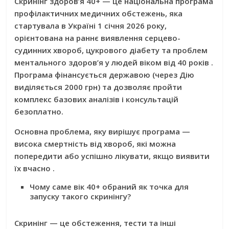
Скринінг здоров’я 40+
— це національна програма
профілактичних медичних обстежень, яка
стартувала в Україні 1 січня 2026 року,
орієнтована на раннє виявлення серцево-
судинних хвороб, цукрового діабету та проблем
ментального здоров’я у людей віком від 40 років .
Програма фінансується державою (через Дію
виділяється 2000 грн) та дозволяє пройти
комплекс базових аналізів і консультацій
безоплатно.
Основна проблема, яку вирішує програма —
висока смертність від хвороб, які можна
попередити або успішно лікувати, якщо виявити
їх вчасно
.
Чому саме вік 40+ обраний як точка для
запуску такого скринінгу?
Скринінг
— це обстеження, тести та інші