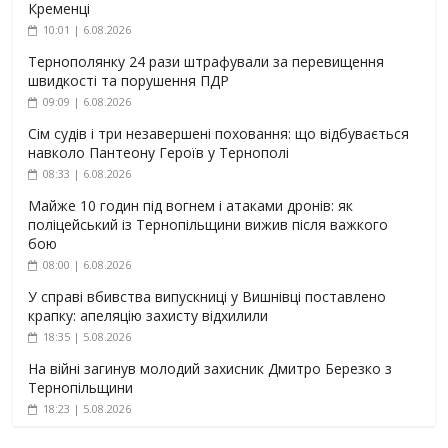
Кременці
10:01 | 6.08.2026
Тернополянку 24 рази штрафували за перевищення
швидкості та порушення ПДР
09:09 | 6.08.2026
Сім судів і три незавершені поховання: що відбувається
навколо Пантеону Героїв у Тернополі
08:33 | 6.08.2026
Майже 10 годин під вогнем і атаками дронів: як
поліцейський із Тернопільщини вижив після важкого
бою
08:00 | 6.08.2026
У справі вбивства випускниці у Вишнівці поставлено
крапку: апеляцію захисту відхилили
18:35 | 5.08.2026
На війні загинув молодий захисник Дмитро Березко з
Тернопільщини
18:23 | 5.08.2026