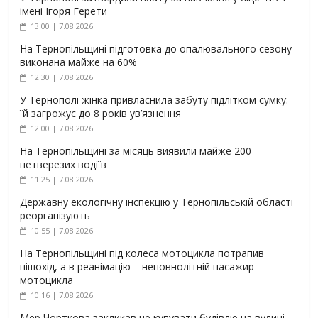
імені Ігоря Герети
13:00 | 7.08.2026
На Тернопільщині підготовка до опалювального сезону
виконана майже на 60%
12:30 | 7.08.2026
У Тернополі жінка привласнила забуту підлітком сумку:
їй загрожує до 8 років ув’язнення
12:00 | 7.08.2026
На Тернопільщині за місяць виявили майже 200
нетверезих водіїв
11:25 | 7.08.2026
Державну екологічну інспекцію у Тернопільській області
реорганізують
10:55 | 7.08.2026
На Тернопільщині під колеса мотоцикла потрапив
пішохід, а в реанімацію – неповнолітній пасажир
мотоцикла
10:16 | 7.08.2026
Мер Чорткова закликав не купувати будівлю на вулиці