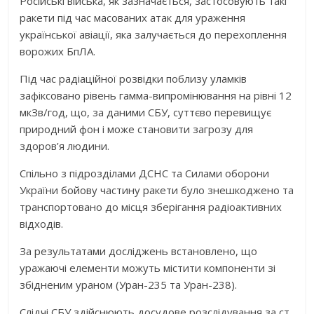
Російські війська, як зазначається, застосовують такі
ракети під час масованих атак для ураження
української авіації, яка залучається до перехоплення
ворожих БпЛА.
Під час радіаційної розвідки поблизу уламків
зафіксовано рівень гамма-випромінювання на рівні 12
мкЗв/год, що, за даними СБУ, суттєво перевищує
природний фон і може становити загрозу для
здоров’я людини.
Спільно з підрозділами ДСНС та Силами оборони
України бойову частину ракети було знешкоджено та
транспортовано до місця зберігання радіоактивних
відходів.
За результатами досліджень встановлено, що
уражаючі елементи можуть містити компоненти зі
збідненим ураном (Уран-235 та Уран-238).
Слідчі СБУ здійснюють досудове розслідування за ст.