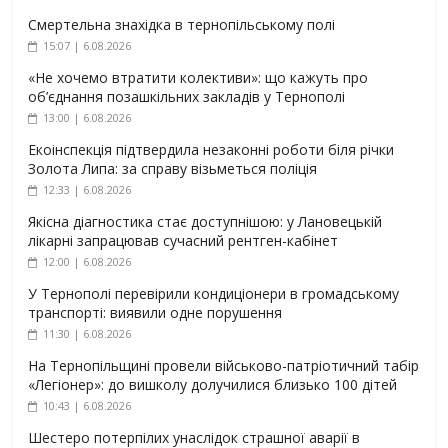
Смертельна знахідка в тернопільському полі
15:07 | 6.08.2026
«Не хочемо втратити колективи»: що кажуть про
об’єднання позашкільних закладів у Тернополі
13:00 | 6.08.2026
Екоінспекція підтвердила незаконні роботи біля річки
Золота Липа: за справу візьметься поліція
12:33 | 6.08.2026
Якісна діагностика стає доступнішою: у Лановецькій
лікарні запрацював сучасний рентген-кабінет
12:00 | 6.08.2026
У Тернополі перевірили кондиціонери в громадському
транспорті: виявили одне порушення
11:30 | 6.08.2026
На Тернопільщині провели військово-патріотичний табір
«Легіонер»: до вишколу долучилися близько 100 дітей
10:43 | 6.08.2026
Шестеро потерпілих унаслідок страшної аварії в