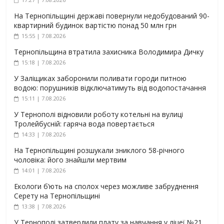
На Тернопільщині державі повернули недобудований 90-
квартирний будинок вартістю понад 50 млн грн
15:55 | 7.08.2026
Тернопільщина втратила захисника Володимира Дичку
15:18 | 7.08.2026
У Заліщиках заборонили поливати городи питною
водою: порушників відключатимуть від водопостачання
15:11 | 7.08.2026
У Тернополі відновили роботу котельні на вулиці
Тролейбусній: гаряча вода повертається
14:33 | 7.08.2026
На Тернопільщині розшукали зниклого 58-річного
чоловіка: його знайшли мертвим
14:01 | 7.08.2026
Екологи б’ють на сполох через можливе забруднення
Серету на Тернопільщині
13:38 | 7.08.2026
У Тернополі затвердили плату за навчання у ліцеї №21