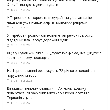
Хічія: її планують демонтувати
10:00 | 7.08.2026
У Тернополі створюють всеукраїнську організацію
нащадків українських жертв польських репресій
09:10 | 7.08.2026
У Теребовлі розпочали новий етап ремонту мосту:
підрядник влаштовує дорожній одяг
08:33 | 7.08.2026
Ліфт у Бучацькій лікарні будуватиме фірма, яка фігурує в
кримінальному провадженні
08:00 | 7.08.2026
На Тернопільщині розшукують 72-річного чоловіка з
порушенням зору
21:08 | 6.08.2026
Вважався зниклим безвісти, – Ангелом додому
повертається захисник Михайло Скоробогатий з
Тернопільщини
19:32 | 6.08.2026