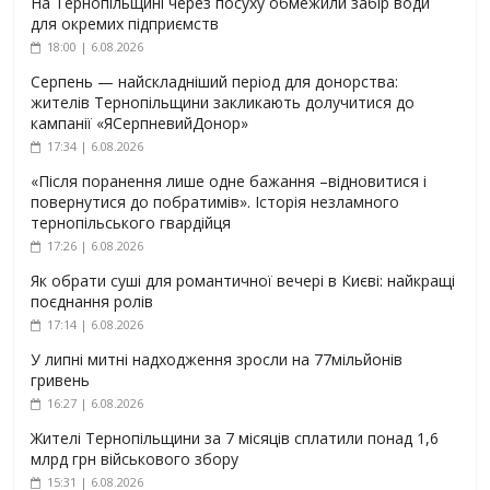
На Тернопільщині через посуху обмежили забір води
для окремих підприємств
18:00 | 6.08.2026
Серпень — найскладніший період для донорства:
жителів Тернопільщини закликають долучитися до
кампанії «ЯСерпневийДонор»
17:34 | 6.08.2026
«Після поранення лише одне бажання –відновитися і
повернутися до побратимів». Історія незламного
тернопільського гвардійця
17:26 | 6.08.2026
Як обрати суші для романтичної вечері в Києві: найкращі
поєднання ролів
17:14 | 6.08.2026
У липні митні надходження зросли на 77мільйонів
гривень
16:27 | 6.08.2026
Жителі Тернопільщини за 7 місяців сплатили понад 1,6
млрд грн військового збору
15:31 | 6.08.2026