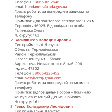
Телефон:
380669092648
email:
bohdanets@rada.gov.ua
Графік роботи: за попереднім записом по
телефону
Примітка: Для поштового зв’язку: а/с 1028 м.
Тернопіль 46025. Відповідальна особа –
Галинська Ольга
№ округу: 163
Василів Ігор Володимирович
Тип приймальні: Депутат
Область: Тернопільська
Район: Тернопільський
Населений пункт: Збараж
Адреса: вул. Незалежності 8, каб. 206
Індекс: 47302
Телефон:
380664226452
email:
vasylivze@gmail.com
Графік роботи: за попередній записом по
телефону
Примітка: Відповідальна особа – помічник-
консультант Милий Денис Юрійович
№ округу: 164
Гевко Володимир Леонідович
Тип приймальні: Депутат