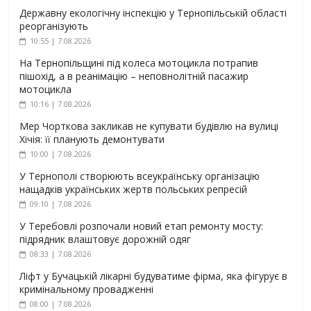
Державну екологічну інспекцію у Тернопільській області
реорганізують
10:55 | 7.08.2026
На Тернопільщині під колеса мотоцикла потрапив
пішохід, а в реанімацію – неповнолітній пасажир
мотоцикла
10:16 | 7.08.2026
Мер Чорткова закликав не купувати будівлю на вулиці
Хічія: її планують демонтувати
10:00 | 7.08.2026
У Тернополі створюють всеукраїнську організацію
нащадків українських жертв польських репресій
09:10 | 7.08.2026
У Теребовлі розпочали новий етап ремонту мосту:
підрядник влаштовує дорожній одяг
08:33 | 7.08.2026
Ліфт у Бучацькій лікарні будуватиме фірма, яка фігурує в
кримінальному провадженні
08:00 | 7.08.2026