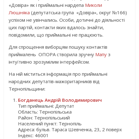
«Довіра» як і приймальні нардепа
Миколи
Люшняка
(депутатська група «Довіра», округ №166)
успіхом не увінчались. Особи, дотичні до діяльності
цих партій, контакти яких вдалось знайти,
повідомили, що приймальні не працюють.
Для спрощення виборцям пошуку контактів
приймалень ОПОРА створила зручну
Мапу
з
інтуїтивно зрозумілим інтерфейсом.
На ній міститься інформація про приймальні
народних депутатів-мажоритарників від
Тернопільщини:
Богданець Андрій Володимирович
Тип приймальні: Депутат
Область: Тернопільська
Район: Тернопільський
Населений пункт: Тернопіль
Адреса: бульв. Тараса Шевченка, 23, 2 поверх
Індекс: 46001