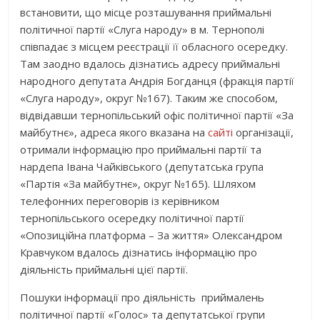
встановити, що місце розташування приймальні
політичної партії «Слуга народу» в м. Тернополі
співпадає з місцем реєстрації її обласного осередку.
Там заодно вдалось дізнатись адресу приймальні
народного депутата Андрія Богданця (фракція партії
«Слуга народу», округ №167). Таким же способом,
відвідавши тернопільський офіс політичної партії «За
майбутнє», адреса якого вказана на
сайті
організації,
отримали інформацію про приймальні партії та
нардепа Івана Чайківського (депутатська група
«Партія «За майбутнє», округ №165). Шляхом
телефонних переговорів із керівником
тернопільського осередку політичної партії
«Опозиційна платформа – За життя» Олександром
Кравчуком вдалось дізнатись інформацію про
діяльність приймальні цієї партії.
Пошуки інформації про діяльність приймалень
політичної партії «Голос» та депутатської групи