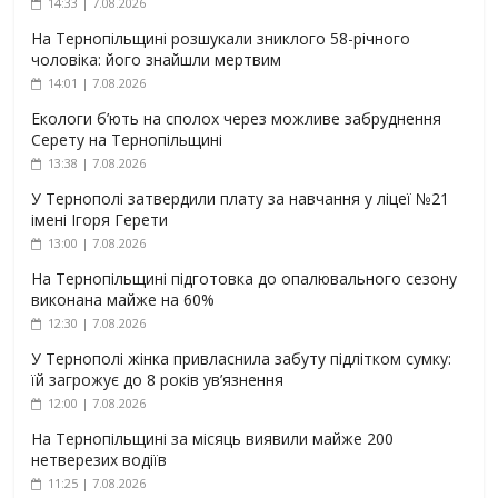
14:33 | 7.08.2026
На Тернопільщині розшукали зниклого 58-річного
чоловіка: його знайшли мертвим
14:01 | 7.08.2026
Екологи б’ють на сполох через можливе забруднення
Серету на Тернопільщині
13:38 | 7.08.2026
У Тернополі затвердили плату за навчання у ліцеї №21
імені Ігоря Герети
13:00 | 7.08.2026
На Тернопільщині підготовка до опалювального сезону
виконана майже на 60%
12:30 | 7.08.2026
У Тернополі жінка привласнила забуту підлітком сумку:
їй загрожує до 8 років ув’язнення
12:00 | 7.08.2026
На Тернопільщині за місяць виявили майже 200
нетверезих водіїв
11:25 | 7.08.2026