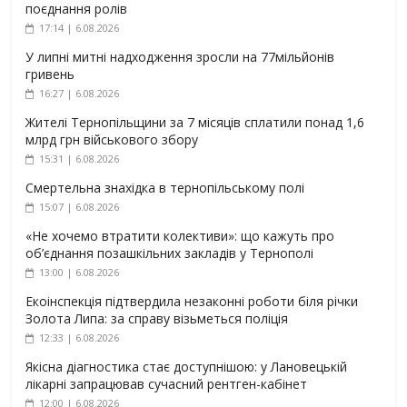
поєднання ролів
17:14 | 6.08.2026
У липні митні надходження зросли на 77мільйонів
гривень
16:27 | 6.08.2026
Жителі Тернопільщини за 7 місяців сплатили понад 1,6
млрд грн військового збору
15:31 | 6.08.2026
Смертельна знахідка в тернопільському полі
15:07 | 6.08.2026
«Не хочемо втратити колективи»: що кажуть про
об’єднання позашкільних закладів у Тернополі
13:00 | 6.08.2026
Екоінспекція підтвердила незаконні роботи біля річки
Золота Липа: за справу візьметься поліція
12:33 | 6.08.2026
Якісна діагностика стає доступнішою: у Лановецькій
лікарні запрацював сучасний рентген-кабінет
12:00 | 6.08.2026