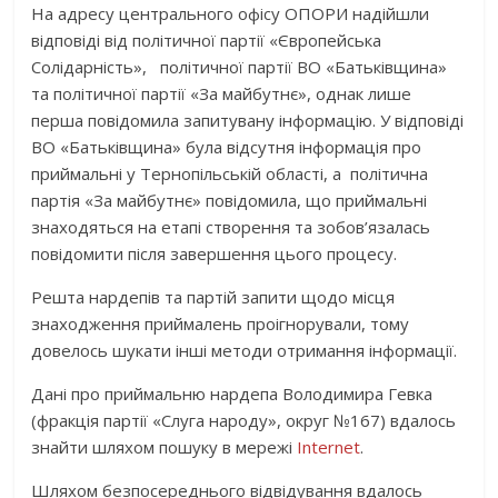
На адресу центрального офісу ОПОРИ надійшли
відповіді від політичної партії «Європейська
Солідарність», політичної партії ВО «Батьківщина»
та політичної партії «За майбутнє», однак лише
перша повідомила запитувану інформацію. У відповіді
ВО «Батьківщина» була відсутня інформація про
приймальні у Тернопільській області, а політична
партія «За майбутнє» повідомила, що приймальні
знаходяться на етапі створення та зобов’язалась
повідомити після завершення цього процесу.
Решта нардепів та партій запити щодо місця
знаходження приймалень проігнорували, тому
довелось шукати інші методи отримання інформації.
Дані про приймальню нардепа Володимира Гевка
(фракція партії «Слуга народу», округ №167) вдалось
знайти шляхом пошуку в мережі
Internet
.
Шляхом безпосереднього відвідування вдалось