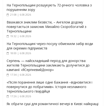
На Тернопільщині розшукують 72-річного чоловіка з
порушенням зору
21:08 | 6.08.2026
Вважався зниклим безвісти, – Ангелом додому
повертається захисник Михайло Скоробогатий з
Тернопільщини
19:32 | 6.08.2026
На Тернопільщині через посуху обмежили забір води
для окремих підприємств
18:00 | 6.08.2026
Серпень — найскладніший період для донорства:
жителів Тернопільщини закликають долучитися до
кампанії «ЯСерпневийДонор»
17:34 | 6.08.2026
«Після поранення лише одне бажання –відновитися і
повернутися до побратимів». Історія незламного
тернопільського гвардійця
17:26 | 6.08.2026
Як обрати суші для романтичної вечері в Києві: найкращі