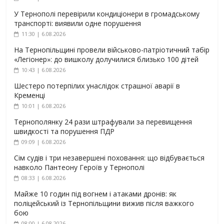
У Тернополі перевірили кондиціонери в громадському
транспорті: виявили одне порушення
11:30 | 6.08.2026
На Тернопільщині провели військово-патріотичний табір
«Легіонер»: до вишколу долучилися близько 100 дітей
10:43 | 6.08.2026
Шестеро потерпілих унаслідок страшної аварії в
Кременці
10:01 | 6.08.2026
Тернополянку 24 рази штрафували за перевищення
швидкості та порушення ПДР
09:09 | 6.08.2026
Сім судів і три незавершені поховання: що відбувається
навколо Пантеону Героїв у Тернополі
08:33 | 6.08.2026
Майже 10 годин під вогнем і атаками дронів: як
поліцейський із Тернопільщини вижив після важкого
бою
08:00 | 6.08.2026