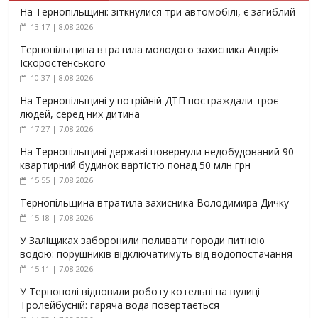
На Тернопільщині: зіткнулися три автомобілі, є загиблий
13:17 | 8.08.2026
Тернопільщина втратила молодого захисника Андрія
Іскоростенського
10:37 | 8.08.2026
На Тернопільщині у потрійній ДТП постраждали троє
людей, серед них дитина
17:27 | 7.08.2026
На Тернопільщині державі повернули недобудований 90-
квартирний будинок вартістю понад 50 млн грн
15:55 | 7.08.2026
Тернопільщина втратила захисника Володимира Дичку
15:18 | 7.08.2026
У Заліщиках заборонили поливати городи питною
водою: порушників відключатимуть від водопостачання
15:11 | 7.08.2026
У Тернополі відновили роботу котельні на вулиці
Тролейбусній: гаряча вода повертається