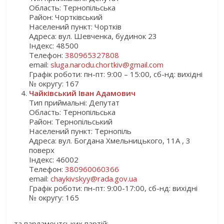
Область: Тернопільська
Район: Чортківський
Населений пункт: Чортків
Адреса: вул. Шевченка, будинок 23
Індекс: 48500
Телефон:
380965327808
email:
sluga.narodu.chortkiv@gmail.com
Графік роботи: пн-пт: 9:00 – 15:00, сб-нд: вихідні
№ округу: 167
Чайківський Іван Адамович
Тип приймальні: Депутат
Область: Тернопільська
Район: Тернопільський
Населений пункт: Тернопіль
Адреса: вул. Богдана Хмельницького, 11А , 3
поверх
Індекс: 46002
Телефон:
380960060366
email:
chaykivskyy@rada.gov.ua
Графік роботи: пн-пт: 9:00-17:00, сб-нд: вихідні
№ округу: 165
та парламентських партій: