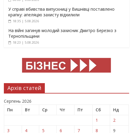
У справі вбивства випускниці у Вишнівці поставлено
крапку: апеляцію захисту відхилили
18:35 | 5.08.2026
На війні загинув молодий захисник Дмитро Березко з
Тернопільщини
18:23 | 5.08.2026
Архів статей
Серпень 2026
Пн
Вт
Ср
Чт
Пт
Сб
Нд
1
2
3
4
5
6
7
8
9