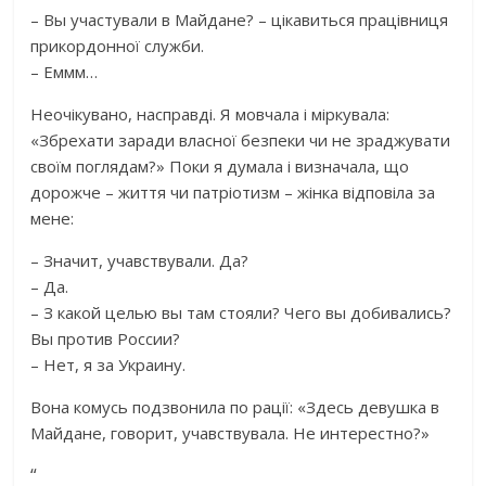
– Вы участували в Майдане? – цікавиться працівниця
прикордонної служби.
– Еммм…
Неочікувано, насправді. Я мовчала і міркувала:
«Збрехати заради власної безпеки чи не зраджувати
своїм поглядам?» Поки я думала і визначала, що
дорожче – життя чи патріотизм – жінка відповіла за
мене:
– Значит, учавствували. Да?
– Да.
– З какой целью вы там стояли? Чего вы добивались?
Вы против России?
– Нет, я за Украину.
Вона комусь подзвонила по рації: «Здесь девушка в
Майдане, говорит, учавствувала. Не интерестно?»
“