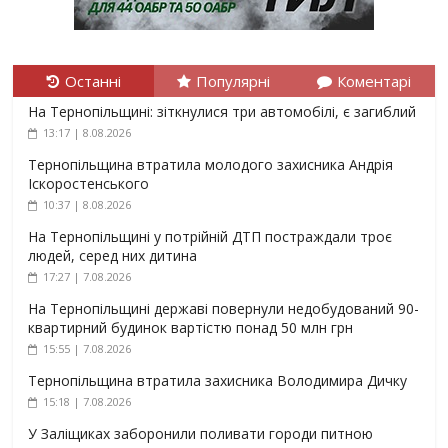
Останні
Популярні
Коментарі
На Тернопільщині: зіткнулися три автомобілі, є загиблий
13:17 | 8.08.2026
Тернопільщина втратила молодого захисника Андрія
Іскоростенського
10:37 | 8.08.2026
На Тернопільщині у потрійній ДТП постраждали троє
людей, серед них дитина
17:27 | 7.08.2026
На Тернопільщині державі повернули недобудований 90-
квартирний будинок вартістю понад 50 млн грн
15:55 | 7.08.2026
Тернопільщина втратила захисника Володимира Дичку
15:18 | 7.08.2026
У Заліщиках заборонили поливати городи питною