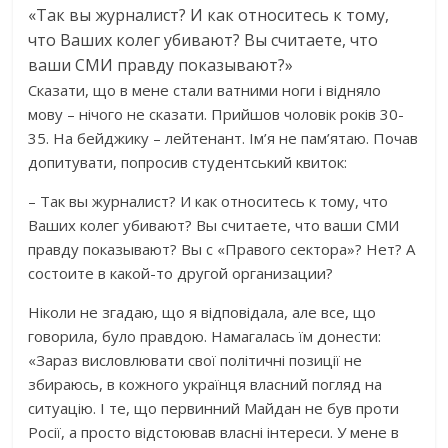
«Так вы журналист? И как относитесь к тому,
что Ваших колег убивают? Вы считаете, что
ваши СМИ правду показывают?»
Сказати, що в мене стали ватними ноги і відняло
мову – нічого не сказати. Прийшов чоловік років 30-
35. На бейджику – лейтенант. Ім’я не пам’ятаю. Почав
допитувати, попросив студентський квиток:
– Так вы журналист? И как относитесь к тому, что
Ваших колег убивают? Вы считаете, что ваши СМИ
правду показывают? Вы с «Правого сектора»? Нет? А
состоите в какой-то другой организации?
Ніколи не згадаю, що я відповідала, але все, що
говорила, було правдою. Намагалась їм донести:
«Зараз висловлювати свої політичні позиції не
збираюсь, в кожного українця власний погляд на
ситуацію. І те, що первинний Майдан не був проти
Росії, а просто відстоював власні інтереси. У мене в