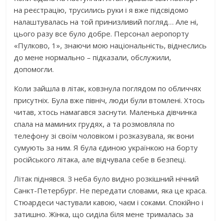
на реєстрацію, трусились руки і я вже підсвідомо
налаштувалась на той принизливий погляд… Але ні,
цього разу все було добре. Персонал аеропорту
«Пулково, 1», знаючи мою національність, віднеслись
до мене нормально – підказали, обслужили,
допомогли.
Коли зайшла в літак, ковзнула поглядом по обличчях
присутніх. Була вже північ, люди були втомлені. Хтось
читав, хтось намагався заснути. Маленька дівчинка
спала на маминих грудях, а та розмовляла по
телефону зі своїм чоловіком і розказувала, як вони
сумують за ним. Я була єдиною українкою на борту
російського літака, але відчувала себе в безпеці.
Літак піднявся. З неба було видно розкішний нічний
Санкт-Петербург. Не передати словами, яка це краса.
Стюардеси частували кавою, чаєм і соками. Спокійно і
затишно. Жінка, що сиділа біля мене трималась за