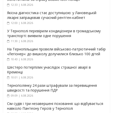
12:33 | 6.08.2026
Якісна діагностика стає доступнішою: у Лановецькій
лікарні запрацював сучасний рентген-кабінет
12:00 | 6.08.2026
У Тернополі перевірили кондиціонери в громадському
транспорті: виявили одне порушення
11:30 | 6.08.2026
На Тернопільщині провели військово-патріотичний табір
«Легіонер»: до вишколу долучилися близько 100 дітей
10:43 | 6.08.2026
Шестеро потерпілих унаслідок страшної аварії в
Кременці
10:01 | 6.08.2026
Тернополянку 24 рази штрафували за перевищення
швидкості та порушення ПДР
09:09 | 6.08.2026
Сім судів і три незавершені поховання: що відбувається
навколо Пантеону Героїв у Тернополі