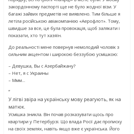
закордонному паспорті ще не було жодної візи. У
багажі зайвих предметів не виявлено. Тим більше я
летіла російською авіакомпанією «Аерофлот». Тому,
швидше за все, це була провокація, щоб залякати і
показати, хто тут хазяїн.
До реальності мене повернув немолодий чоловік з
сильним акцентом і широкою беззубою усмішкою:
– Девушка, Вы с Азербайжану?
– Нет, я с Украины
– Ммм…
“
У лігві звіра на українську мову реагують, як на
матюк.
Усмішка зникла. Він почав розказувати щось про
квартири у Петербурзі. Що влада Росії дає прописку
на своїх землях, навіть якщо вже є українська. Його