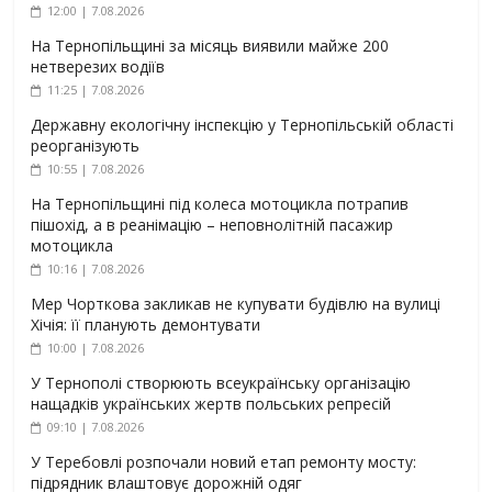
12:00 | 7.08.2026
На Тернопільщині за місяць виявили майже 200
нетверезих водіїв
11:25 | 7.08.2026
Державну екологічну інспекцію у Тернопільській області
реорганізують
10:55 | 7.08.2026
На Тернопільщині під колеса мотоцикла потрапив
пішохід, а в реанімацію – неповнолітній пасажир
мотоцикла
10:16 | 7.08.2026
Мер Чорткова закликав не купувати будівлю на вулиці
Хічія: її планують демонтувати
10:00 | 7.08.2026
У Тернополі створюють всеукраїнську організацію
нащадків українських жертв польських репресій
09:10 | 7.08.2026
У Теребовлі розпочали новий етап ремонту мосту:
підрядник влаштовує дорожній одяг