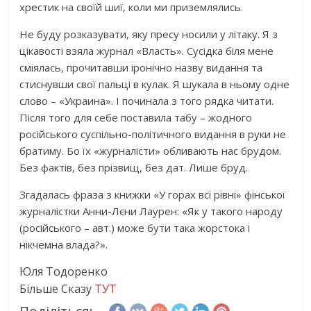
хрестик на своїй шиї, коли ми приземлялись.
Не буду розказувати, яку пресу носили у літаку. Я з
цікавості взяла журнал «Власть». Сусідка біля мене
сміялась, прочитавши іронічно назву видання та
стиснувши свої пальці в кулак. Я шукала в ньому одне
слово – «Украина». І починала з того рядка читати.
Після того для себе поставила табу – жодного
російського суспільно-політичного видання в руки не
братиму. Бо їх «журналісти» обливають нас брудом.
Без фактів, без прізвищ, без дат. Лише бруд.
Згадалась фраза з книжки «У горах всі рівні» фінської
журналістки Анни-Лєни Лаурен: «Як у такого народу
(російського – авт.) може бути така жорстока і
нікчемна влада?».
Юля Тодоренко
Більше Сказу
ТУТ