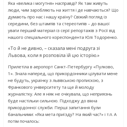
Яка «велика і могутня» насправді? Як там живуть
люди, чим заробляють на життя і де навчаються? Що
думають про нас і нашу країну? Свіжий погляд із
середини, без штампів та стереотипів – до вашої
уваги перший матеріал із серії репортажів з Росії від
нашого спеціального кореспондента Юлі Тодоренко.
«То й не дивно, – сказала мені подруга зі
Львова, коли я розповіла їй цю історію.»
Прилетіла в аеропорт Санкт-Петербургу «Пулково,
1». Знала наперед, що прикордонники цілувати мене
не будуть, українку з львівською пропискою, з
Франкового університету та ще й молоду
журналістку. Але я ніяк не очікувала, що неприязнь
буде настільки сильною. Підходжу до вікна
прикордонної служби. Перші запитання були
банальними: «Яка мета приїзду? На який час?» і т.п. А
потім почалось: