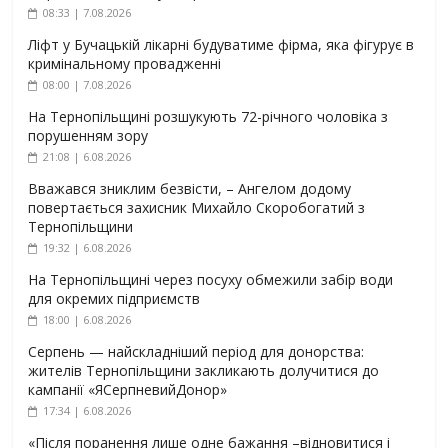
08:33 | 7.08.2026
Ліфт у Бучацькій лікарні будуватиме фірма, яка фігурує в
кримінальному провадженні
08:00 | 7.08.2026
На Тернопільщині розшукують 72-річного чоловіка з
порушенням зору
21:08 | 6.08.2026
Вважався зниклим безвісти, – Ангелом додому
повертається захисник Михайло Скоробогатий з
Тернопільщини
19:32 | 6.08.2026
На Тернопільщині через посуху обмежили забір води
для окремих підприємств
18:00 | 6.08.2026
Серпень — найскладніший період для донорства:
жителів Тернопільщини закликають долучитися до
кампанії «ЯСерпневийДонор»
17:34 | 6.08.2026
«Після поранення лише одне бажання –відновитися і