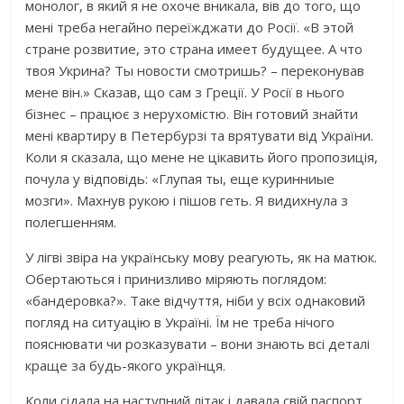
монолог, в який я не охоче вникала, вів до того, що
мені треба негайно переїжджати до Росії. «В этой
стране розвитие, это страна имеет будущее. А что
твоя Укрина? Ты новости смотришь? – переконував
мене він.» Сказав, що сам з Греції. У Росії в нього
бізнес – працює з нерухомістю. Він готовий знайти
мені квартиру в Петербурзі та врятувати від України.
Коли я сказала, що мене не цікавить його пропозиція,
почула у відповідь: «Глупая ты, еще куринниые
мозги». Махнув рукою і пішов геть. Я видихнула з
полегшенням.
У лігві звіра на українську мову реагують, як на матюк.
Обертаються і принизливо міряють поглядом:
«бандеровка?». Таке відчуття, ніби у всіх однаковий
погляд на ситуацію в Україні. Їм не треба нічого
пояснювати чи розказувати – вони знають всі деталі
краще за будь-якого українця.
Коли сідала на наступний літак і давала свій паспорт