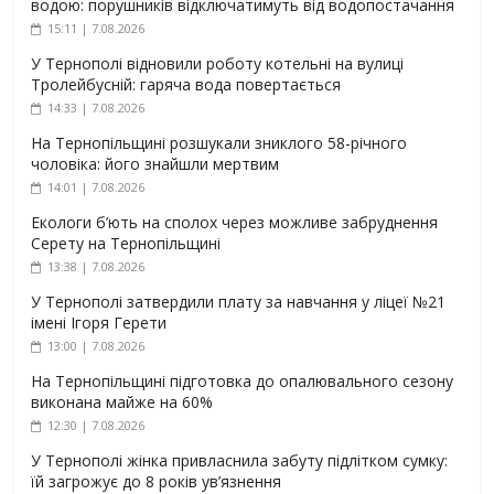
водою: порушників відключатимуть від водопостачання
15:11 | 7.08.2026
У Тернополі відновили роботу котельні на вулиці
Тролейбусній: гаряча вода повертається
14:33 | 7.08.2026
На Тернопільщині розшукали зниклого 58-річного
чоловіка: його знайшли мертвим
14:01 | 7.08.2026
Екологи б’ють на сполох через можливе забруднення
Серету на Тернопільщині
13:38 | 7.08.2026
У Тернополі затвердили плату за навчання у ліцеї №21
імені Ігоря Герети
13:00 | 7.08.2026
На Тернопільщині підготовка до опалювального сезону
виконана майже на 60%
12:30 | 7.08.2026
У Тернополі жінка привласнила забуту підлітком сумку:
їй загрожує до 8 років ув’язнення