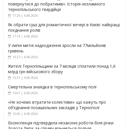
повернутися до побратимів». Історія незламного
тернопільського гвардійця
17:26 | 6.08.2026
Як обрати суші для романтичної вечері в Києві: найкращі
поєднання ролів
17:14 | 6.08.2026
У липні митні надходження зросли на 77мільйонів
гривень
16:27 | 6.08.2026
Жителі Тернопільщини за 7 місяців сплатили понад 1,6
млрд грн військового збору
15:31 | 6.08.2026
Смертельна знахідка в тернопільському полі
15:07 | 6.08.2026
«Не хочемо втратити колективи»: що кажуть про
об’єднання позашкільних закладів у Тернополі
13:00 | 6.08.2026
Екоінспекція підтвердила незаконні роботи біля річки
Золота Липа: за справу візьметься поліція