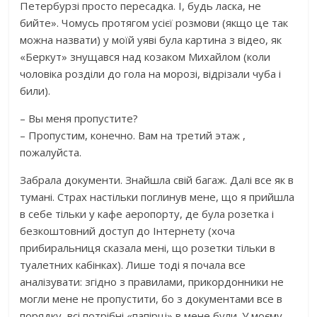
Петербурзі просто пересадка. І, будь ласка, не
бийте». Чомусь протягом усієї розмови (якщо це так
можна назвати) у моїй уяві була картина з відео, як
«Беркут» знущався над козаком Михайлом (коли
чоловіка розділи до гола на морозі, відрізали чуба і
били).
– Вы меня пропустите?
– Пропустим, конечно. Вам на третий этаж ,
пожалуйста.
Забрала документи. Знайшла свій багаж. Далі все як в
тумані. Страх настільки поглинув мене, що я прийшла
в себе тільки у кафе аеропорту, де була розетка і
безкоштовний доступ до Інтернету (хоча
прибиральниця сказала мені, що розетки тільки в
туалетних кабінках). Лише тоді я почала все
аналізувати: згідно з правилами, прикордонники не
могли мене не пропустити, бо з документами все в
порядку, всі потрібні «папірці» в мене були. У моєму