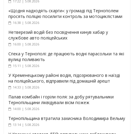
17:22 | 5.08.2026
«Щодня надходять скарги»: у громаді під Тернополем
просять поліцію посилити контроль за мотоциклістами
16:38 | 5.08.2026
Нетверезий водій без посвідчення кинув хабар у
службове авто поліцейських
16:00 | 5.08.2026
Спека у Тернополі: де працюють водні парасольки та які
вулиці поливають
15:11 | 5.08.2026
У Кременецькому районі водія, підозрюваного в наїзді
на поліцейського, відправили під домашній арешт
14:33 | 5.08.2026
Палав комбайн і горіли поля: за добу рятувальники
Тернопільщини ліквідували вісім пожеж
14:00 | 5.08.2026
Тернопільщина втратила захисника Володимира Вельму
13:14 | 5.08.2026