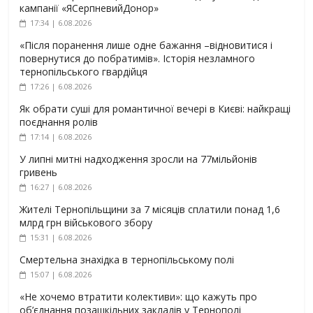
кампанії «ЯСерпневийДонор»
17:34 | 6.08.2026
«Після поранення лише одне бажання –відновитися і
повернутися до побратимів». Історія незламного
тернопільського гвардійця
17:26 | 6.08.2026
Як обрати суші для романтичної вечері в Києві: найкращі
поєднання ролів
17:14 | 6.08.2026
У липні митні надходження зросли на 77мільйонів
гривень
16:27 | 6.08.2026
Жителі Тернопільщини за 7 місяців сплатили понад 1,6
млрд грн військового збору
15:31 | 6.08.2026
Смертельна знахідка в тернопільському полі
15:07 | 6.08.2026
«Не хочемо втратити колективи»: що кажуть про
об’єднання позашкільних закладів у Тернополі