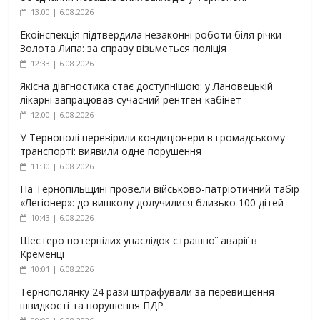
13:00 | 6.08.2026
Екоінспекція підтвердила незаконні роботи біля річки
Золота Липа: за справу візьметься поліція
12:33 | 6.08.2026
Якісна діагностика стає доступнішою: у Лановецькій
лікарні запрацював сучасний рентген-кабінет
12:00 | 6.08.2026
У Тернополі перевірили кондиціонери в громадському
транспорті: виявили одне порушення
11:30 | 6.08.2026
На Тернопільщині провели військово-патріотичний табір
«Легіонер»: до вишколу долучилися близько 100 дітей
10:43 | 6.08.2026
Шестеро потерпілих унаслідок страшної аварії в
Кременці
10:01 | 6.08.2026
Тернополянку 24 рази штрафували за перевищення
швидкості та порушення ПДР