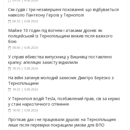
09:09 | 6.08.2026
Сім судів і три незавершені поховання: що відбувається
навколо Пантеону Героїв у Тернополі
08:33 | 6.08.2026
Майже 10 годин під вогнем і атаками дронів: як
поліцейський із Тернопільщини вижив після важкого
бою
08:00 | 6.08.2026
У справі вбивства випускниці у Вишнівці поставлено
крапку: апеляцію захисту відхилили
18:35 | 5.08.2026
На війні загинув молодий захисник Дмитро Березко з
Тернопільщини
18:23 | 5.08.2026
У Тернополі водій Tesla, позбавлений прав, сів за кермо
у стані наркотичного сп’яніння
18:00 | 5.08.2026
Протікав дах і не працювали душові: на Тернопільщині
лише після перевірки покращили умови для ВПО