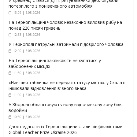
У Кременці сталася ДТП: рятувальники деблокували
потерпілого з понівеченого автомобіля
13:09 | 5.08.2026
На Тернопільщині чоловік незаконно виловив рибу на
понад 220 тисяч гривень
12:33 | 5.08.2026
У Тернополі патрульні затримали підозрілого чоловіка
12:00 | 5.08.2026
На Тернопільщині закликають не купатися у
заборонених місцях
11:30 | 5.08.2026
«Нинішня табличка не передає статусу міста»: у Скалаті
ініціювали відновлення в’їзного знака
11:00 | 5.08.2026
У Зборові облаштовують нову відпочинкову зону біля
водойми
10:30 | 5.08.2026
Двоє педагогів із Тернопільщини стали півфіналістами
Global Teacher Prize Ukraine 2026