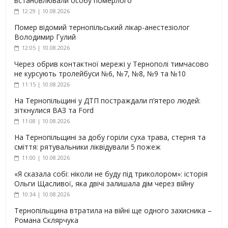
встановлювали особу померлого
12:29 | 10.08.2026
Помер відомий тернопільський лікар-анестезіолог
Володимир Гулий
12:05 | 10.08.2026
Через обрив контактної мережі у Тернополі тимчасово
не курсують тролейбуси №6, №7, №8, №9 та №10
11:15 | 10.08.2026
На Тернопільщині у ДТП постраждали п’ятеро людей:
зіткнулися ВАЗ та Ford
11:08 | 10.08.2026
На Тернопільщині за добу горіли суха трава, стерня та
сміття: рятувальники ліквідували 5 пожеж
11:00 | 10.08.2026
«Я сказала собі: ніколи не буду під триколором»: історія
Ольги Щасливої, яка двічі залишала дім через війну
10:34 | 10.08.2026
Тернопільщина втратила на війні ще одного захисника –
Романа Склярчука