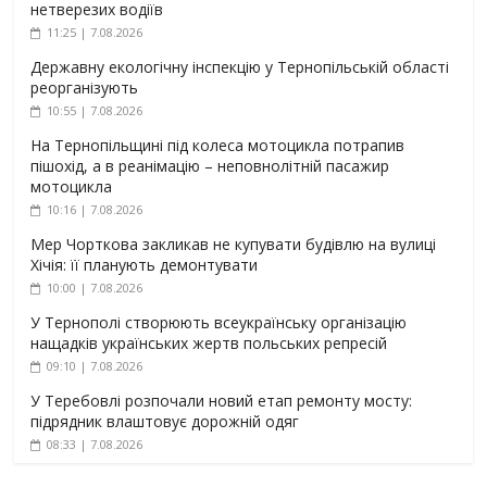
нетверезих водіїв
11:25 | 7.08.2026
Державну екологічну інспекцію у Тернопільській області
реорганізують
10:55 | 7.08.2026
На Тернопільщині під колеса мотоцикла потрапив
пішохід, а в реанімацію – неповнолітній пасажир
мотоцикла
10:16 | 7.08.2026
Мер Чорткова закликав не купувати будівлю на вулиці
Хічія: її планують демонтувати
10:00 | 7.08.2026
У Тернополі створюють всеукраїнську організацію
нащадків українських жертв польських репресій
09:10 | 7.08.2026
У Теребовлі розпочали новий етап ремонту мосту:
підрядник влаштовує дорожній одяг
08:33 | 7.08.2026