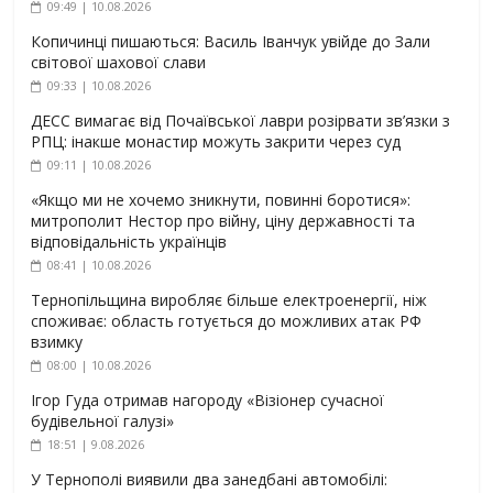
09:49 | 10.08.2026
Копичинці пишаються: Василь Іванчук увійде до Зали
світової шахової слави
09:33 | 10.08.2026
ДЕСС вимагає від Почаївської лаври розірвати зв’язки з
РПЦ: інакше монастир можуть закрити через суд
09:11 | 10.08.2026
«Якщо ми не хочемо зникнути, повинні боротися»:
митрополит Нестор про війну, ціну державності та
відповідальність українців
08:41 | 10.08.2026
Тернопільщина виробляє більше електроенергії, ніж
споживає: область готується до можливих атак РФ
взимку
08:00 | 10.08.2026
Ігор Гуда отримав нагороду «Візіонер сучасної
будівельної галузі»
18:51 | 9.08.2026
У Тернополі виявили два занедбані автомобілі: