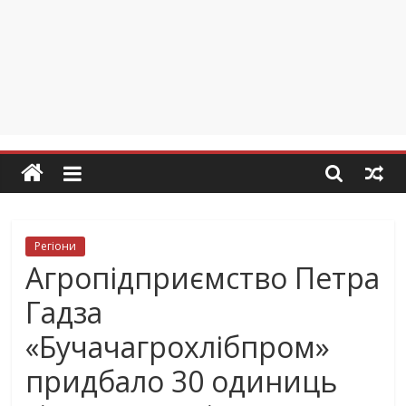
Регіони
Агропідприємство Петра
Гадза
«Бучачагрохлібпром»
придбало 30 одиниць