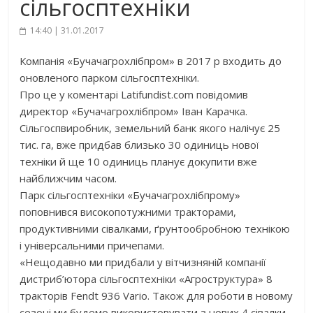
сільгосптехніки
14:40 | 31.01.2017
Компанія «Бучачагрохлібпром» в 2017 р входить до
оновленого парком сільгосптехніки.
Про це у коментарі Latifundist.com повідомив
директор «Бучачагрохлібпром» Іван Карачка.
Сільгоспвиробник, земельний банк якого налічує 25
тис. га, вже придбав близько 30 одиниць нової
техніки й ще 10 одиниць планує докупити вже
найближчим часом.
Парк сільгосптехніки «Бучачагрохлібпрому»
поповнився високопотужними тракторами,
продуктивними сівалками, ґрунтообробною технікою
і універсальними причепами.
«Нещодавно ми придбали у вітчизняній компанії
дистриб’ютора сільгосптехніки «Агроструктура» 8
тракторів Fendt 936 Vario. Також для роботи в новому
сезоні ми будемо використовувати з нових 4 сівалки