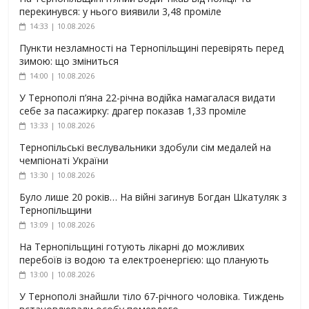
перекинувся: у нього виявили 3,48 проміле
14:33 | 10.08.2026
Пункти незламності на Тернопільщині перевірять перед
зимою: що зміниться
14:00 | 10.08.2026
У Тернополі п’яна 22-річна водійка намагалася видати
себе за пасажирку: драгер показав 1,33 проміле
13:33 | 10.08.2026
Тернопільські веслувальники здобули сім медалей на
чемпіонаті України
13:30 | 10.08.2026
Було лише 20 років… На війні загинув Богдан Шкатуляк з
Тернопільщини
13:09 | 10.08.2026
На Тернопільщині готують лікарні до можливих
перебоїв із водою та електроенергією: що планують
13:00 | 10.08.2026
У Тернополі знайшли тіло 67-річного чоловіка. Тиждень