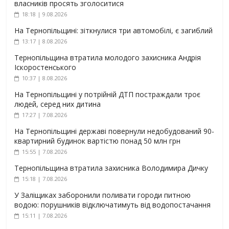
власників просять зголоситися
18:18 | 9.08.2026
На Тернопільщині: зіткнулися три автомобілі, є загиблий
13:17 | 8.08.2026
Тернопільщина втратила молодого захисника Андрія
Іскоростенського
10:37 | 8.08.2026
На Тернопільщині у потрійній ДТП постраждали троє
людей, серед них дитина
17:27 | 7.08.2026
На Тернопільщині державі повернули недобудований 90-
квартирний будинок вартістю понад 50 млн грн
15:55 | 7.08.2026
Тернопільщина втратила захисника Володимира Дичку
15:18 | 7.08.2026
У Заліщиках заборонили поливати городи питною
водою: порушників відключатимуть від водопостачання
15:11 | 7.08.2026