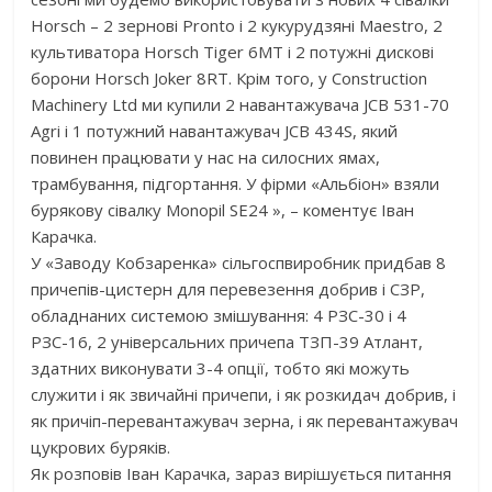
Horsсh – 2 зернові Pronto і 2 кукурудзяні Maestro, 2
культиватора Horsch Tiger 6MT і 2 потужні дискові
борони Horsch Joker 8RT. Крім того, у Construction
Machinery Ltd ми купили 2 навантажувача JCB 531-70
Agri і 1 потужний навантажувач JCB 434S, який
повинен працювати у нас на силосних ямах,
трамбування, підгортання. У фірми «Альбіон» взяли
бурякову сівалку Monopil SE24 », – коментує Іван
Карачка.
У «Заводу Кобзаренка» сільгоспвиробник придбав 8
причепів-цистерн для перевезення добрив і СЗР,
обладнаних системою змішування: 4 РЗС-30 і 4
РЗС-16, 2 універсальних причепа ТЗП-39 Атлант,
здатних виконувати 3-4 опції, тобто які можуть
служити і як звичайні причепи, і як розкидач добрив, і
як причіп-перевантажувач зерна, і як перевантажувач
цукрових буряків.
Як розповів Іван Карачка, зараз вирішується питання