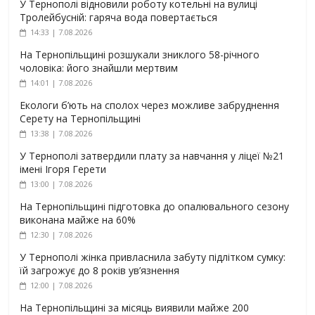
У Тернополі відновили роботу котельні на вулиці
Тролейбусній: гаряча вода повертається
14:33 | 7.08.2026
На Тернопільщині розшукали зниклого 58-річного
чоловіка: його знайшли мертвим
14:01 | 7.08.2026
Екологи б’ють на сполох через можливе забруднення
Серету на Тернопільщині
13:38 | 7.08.2026
У Тернополі затвердили плату за навчання у ліцеї №21
імені Ігоря Герети
13:00 | 7.08.2026
На Тернопільщині підготовка до опалювального сезону
виконана майже на 60%
12:30 | 7.08.2026
У Тернополі жінка привласнила забуту підлітком сумку:
їй загрожує до 8 років ув’язнення
12:00 | 7.08.2026
На Тернопільщині за місяць виявили майже 200