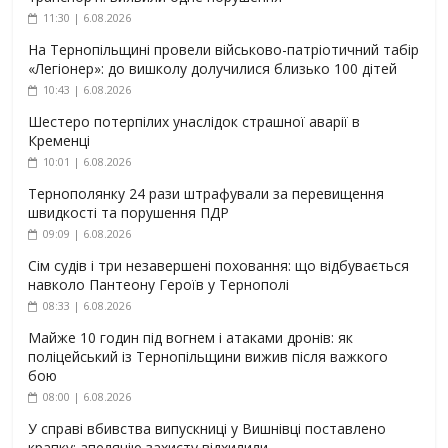
11:30 | 6.08.2026
На Тернопільщині провели військово-патріотичний табір
«Легіонер»: до вишколу долучилися близько 100 дітей
10:43 | 6.08.2026
Шестеро потерпілих унаслідок страшної аварії в
Кременці
10:01 | 6.08.2026
Тернополянку 24 рази штрафували за перевищення
швидкості та порушення ПДР
09:09 | 6.08.2026
Сім судів і три незавершені поховання: що відбувається
навколо Пантеону Героїв у Тернополі
08:33 | 6.08.2026
Майже 10 годин під вогнем і атаками дронів: як
поліцейський із Тернопільщини вижив після важкого
бою
08:00 | 6.08.2026
У справі вбивства випускниці у Вишнівці поставлено
крапку: апеляцію захисту відхилили