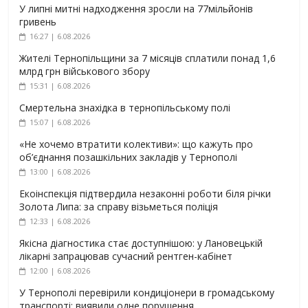
У липні митні надходження зросли на 77мільйонів
гривень
16:27 | 6.08.2026
Жителі Тернопільщини за 7 місяців сплатили понад 1,6
млрд грн військового збору
15:31 | 6.08.2026
Смертельна знахідка в тернопільському полі
15:07 | 6.08.2026
«Не хочемо втратити колективи»: що кажуть про
об’єднання позашкільних закладів у Тернополі
13:00 | 6.08.2026
Екоінспекція підтвердила незаконні роботи біля річки
Золота Липа: за справу візьметься поліція
12:33 | 6.08.2026
Якісна діагностика стає доступнішою: у Лановецькій
лікарні запрацював сучасний рентген-кабінет
12:00 | 6.08.2026
У Тернополі перевірили кондиціонери в громадському
транспорті: виявили одне порушення