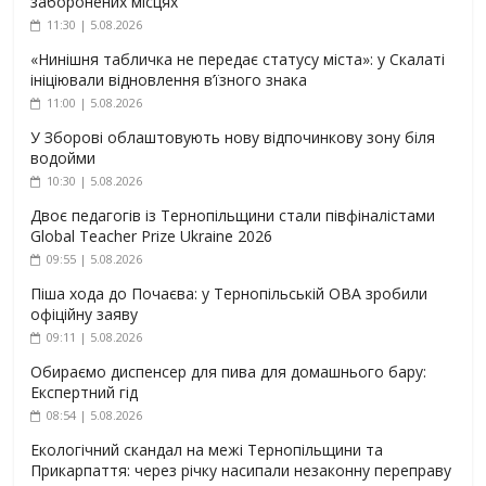
заборонених місцях
11:30 | 5.08.2026
«Нинішня табличка не передає статусу міста»: у Скалаті
ініціювали відновлення в’їзного знака
11:00 | 5.08.2026
У Зборові облаштовують нову відпочинкову зону біля
водойми
10:30 | 5.08.2026
Двоє педагогів із Тернопільщини стали півфіналістами
Global Teacher Prize Ukraine 2026
09:55 | 5.08.2026
Піша хода до Почаєва: у Тернопільській ОВА зробили
офіційну заяву
09:11 | 5.08.2026
Обираємо диспенсер для пива для домашнього бару:
Експертний гід
08:54 | 5.08.2026
Екологічний скандал на межі Тернопільщини та
Прикарпаття: через річку насипали незаконну переправу