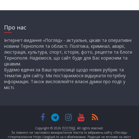
Про нас
Інтернет-видання «Погляд» - актуальні, цікаві та оперативні
новини Тернополя та області. Політика, кримінал, аварії,
люстрація, культура, спорт, історія, фото, рецепти та блоги
Тернополя. Надіємося, що сайт буде для Вас корисним та
цікавим.
Будемо вдячні за Ваші пропозиції щодо нових рубрик та
тематик для сайту. Ми постараємося відшукати потрібну
інформацію. Також висловлюйте власні думки про події у
місті.
Copyright © 2026
ПОГЛЯД
. All rights reserved.
За повного чи часткового використання текстів та зображень сайту «Погляд»
гіперпосилання https://poglyad.te.ua є обов’язковим. Редакція не впливає на зміст