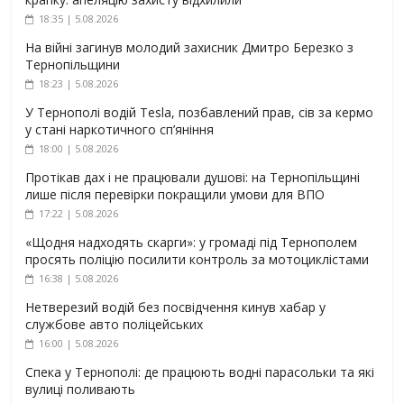
18:35 | 5.08.2026
На війні загинув молодий захисник Дмитро Березко з
Тернопільщини
18:23 | 5.08.2026
У Тернополі водій Tesla, позбавлений прав, сів за кермо
у стані наркотичного сп’яніння
18:00 | 5.08.2026
Протікав дах і не працювали душові: на Тернопільщині
лише після перевірки покращили умови для ВПО
17:22 | 5.08.2026
«Щодня надходять скарги»: у громаді під Тернополем
просять поліцію посилити контроль за мотоциклістами
16:38 | 5.08.2026
Нетверезий водій без посвідчення кинув хабар у
службове авто поліцейських
16:00 | 5.08.2026
Спека у Тернополі: де працюють водні парасольки та які
вулиці поливають