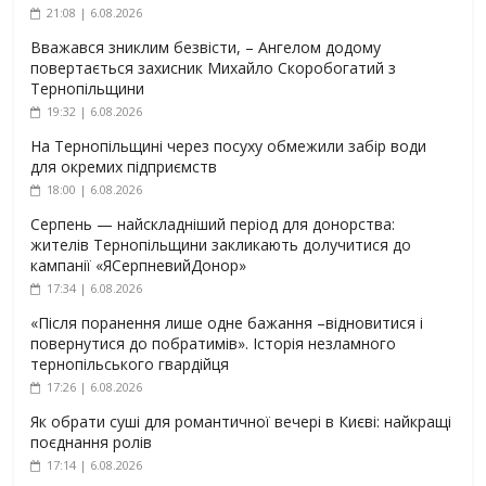
21:08 | 6.08.2026
Вважався зниклим безвісти, – Ангелом додому
повертається захисник Михайло Скоробогатий з
Тернопільщини
19:32 | 6.08.2026
На Тернопільщині через посуху обмежили забір води
для окремих підприємств
18:00 | 6.08.2026
Серпень — найскладніший період для донорства:
жителів Тернопільщини закликають долучитися до
кампанії «ЯСерпневийДонор»
17:34 | 6.08.2026
«Після поранення лише одне бажання –відновитися і
повернутися до побратимів». Історія незламного
тернопільського гвардійця
17:26 | 6.08.2026
Як обрати суші для романтичної вечері в Києві: найкращі
поєднання ролів
17:14 | 6.08.2026