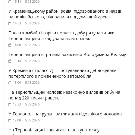
15:11 | 5.08.2026
У Кременецькому районі водія, підозрюваного в наїзді
на поліцейського, відправили під домашній арешт
14:33 | 5.08.2026
Палав комбайн і горіли поля: за добу рятувальники
Тернопільщини ліквідували вісім пожеж
14:00 | 5.08.2026
Тернопільщина втратила захисника Володимира Вельму
13:14 | 5.08.2026
У Кременці сталася ДТП: рятувальники деблокували
потерпілого з понівеченого автомобіля
13:09 | 5.08.2026
На Тернопільщині чоловік незаконно виловив рибу на
понад 220 тисяч гривень
12:33 | 5.08.2026
У Тернополі патрульні затримали підозрілого чоловіка
12:00 | 5.08.2026
На Тернопільщині закликають не купатися у