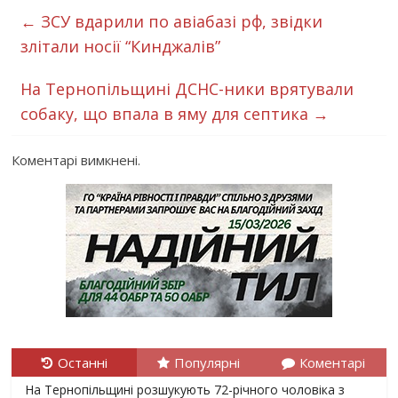
←
ЗСУ вдарили по авіабазі рф, звідки
злітали носії “Кинджалів”
На Тернопільщині ДСНС-ники врятували
собаку, що впала в яму для септика
→
Коментарі вимкнені.
Останні
Популярні
Коментарі
На Тернопільщині розшукують 72-річного чоловіка з