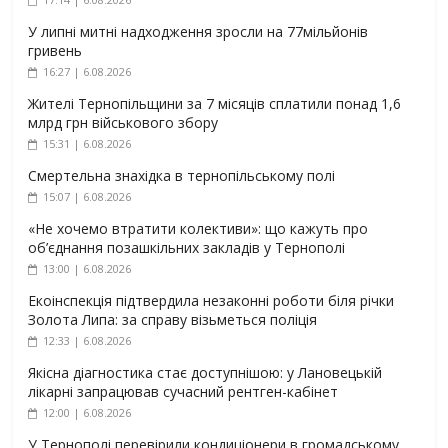
У липні митні надходження зросли на 77мільйонів
гривень
16:27 | 6.08.2026
Жителі Тернопільщини за 7 місяців сплатили понад 1,6
млрд грн військового збору
15:31 | 6.08.2026
Смертельна знахідка в тернопільському полі
15:07 | 6.08.2026
«Не хочемо втратити колективи»: що кажуть про
об’єднання позашкільних закладів у Тернополі
13:00 | 6.08.2026
Екоінспекція підтвердила незаконні роботи біля річки
Золота Липа: за справу візьметься поліція
12:33 | 6.08.2026
Якісна діагностика стає доступнішою: у Лановецькій
лікарні запрацював сучасний рентген-кабінет
12:00 | 6.08.2026
У Тернополі перевірили кондиціонери в громадському