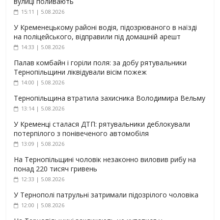
вулиці поливають
15:11 | 5.08.2026
У Кременецькому районі водія, підозрюваного в наїзді
на поліцейського, відправили під домашній арешт
14:33 | 5.08.2026
Палав комбайн і горіли поля: за добу рятувальники
Тернопільщини ліквідували вісім пожеж
14:00 | 5.08.2026
Тернопільщина втратила захисника Володимира Вельму
13:14 | 5.08.2026
У Кременці сталася ДТП: рятувальники деблокували
потерпілого з понівеченого автомобіля
13:09 | 5.08.2026
На Тернопільщині чоловік незаконно виловив рибу на
понад 220 тисяч гривень
12:33 | 5.08.2026
У Тернополі патрульні затримали підозрілого чоловіка
12:00 | 5.08.2026