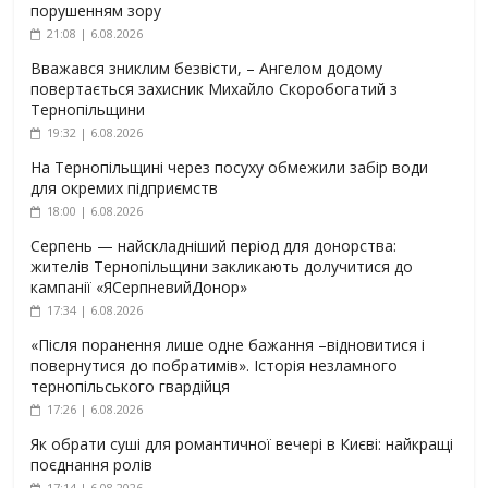
порушенням зору
21:08 | 6.08.2026
Вважався зниклим безвісти, – Ангелом додому
повертається захисник Михайло Скоробогатий з
Тернопільщини
19:32 | 6.08.2026
На Тернопільщині через посуху обмежили забір води
для окремих підприємств
18:00 | 6.08.2026
Серпень — найскладніший період для донорства:
жителів Тернопільщини закликають долучитися до
кампанії «ЯСерпневийДонор»
17:34 | 6.08.2026
«Після поранення лише одне бажання –відновитися і
повернутися до побратимів». Історія незламного
тернопільського гвардійця
17:26 | 6.08.2026
Як обрати суші для романтичної вечері в Києві: найкращі
поєднання ролів
17:14 | 6.08.2026