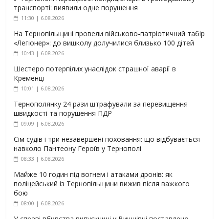
транспорті: виявили одне порушення
11:30 | 6.08.2026
На Тернопільщині провели військово-патріотичний табір
«Легіонер»: до вишколу долучилися близько 100 дітей
10:43 | 6.08.2026
Шестеро потерпілих унаслідок страшної аварії в
Кременці
10:01 | 6.08.2026
Тернополянку 24 рази штрафували за перевищення
швидкості та порушення ПДР
09:09 | 6.08.2026
Сім судів і три незавершені поховання: що відбувається
навколо Пантеону Героїв у Тернополі
08:33 | 6.08.2026
Майже 10 годин під вогнем і атаками дронів: як
поліцейський із Тернопільщини вижив після важкого
бою
08:00 | 6.08.2026
У справі вбивства випускниці у Вишнівці поставлено