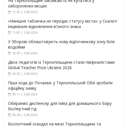
На Тернопільщині закликають не купатися у
заборонених місцях
11:30 | 5.08.2026
«Нинішня табличка не передає статусу міста»: у Скалаті
ініціювали відновлення в’їзного знака
11:00 | 5.08.2026
У Зборові облаштовують нову відпочинкову зону біля
водойми
10:30 | 5.08.2026
Двоє педагогів із Тернопільщини стали півфіналістами
Global Teacher Prize Ukraine 2026
09:55 | 5.08.2026
Піша хода до Почаєва: у Тернопільській ОВА зробили
офіційну заяву
09:11 | 5.08.2026
Обираємо диспенсер для пива для домашнього бару:
Експертний гід
08:54 | 5.08.2026
Екологічний скандал на межі Тернопільщини та