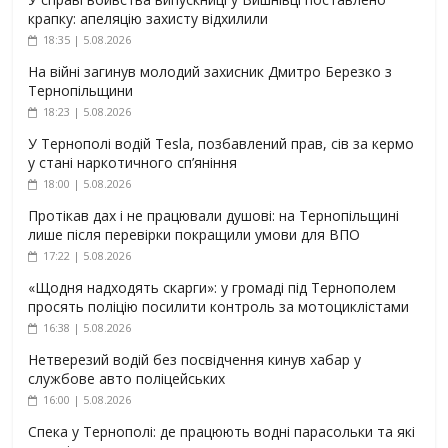
крапку: апеляцію захисту відхилили
18:35 | 5.08.2026
На війні загинув молодий захисник Дмитро Березко з
Тернопільщини
18:23 | 5.08.2026
У Тернополі водій Tesla, позбавлений прав, сів за кермо
у стані наркотичного сп’яніння
18:00 | 5.08.2026
Протікав дах і не працювали душові: на Тернопільщині
лише після перевірки покращили умови для ВПО
17:22 | 5.08.2026
«Щодня надходять скарги»: у громаді під Тернополем
просять поліцію посилити контроль за мотоциклістами
16:38 | 5.08.2026
Нетверезий водій без посвідчення кинув хабар у
службове авто поліцейських
16:00 | 5.08.2026
Спека у Тернополі: де працюють водні парасольки та які