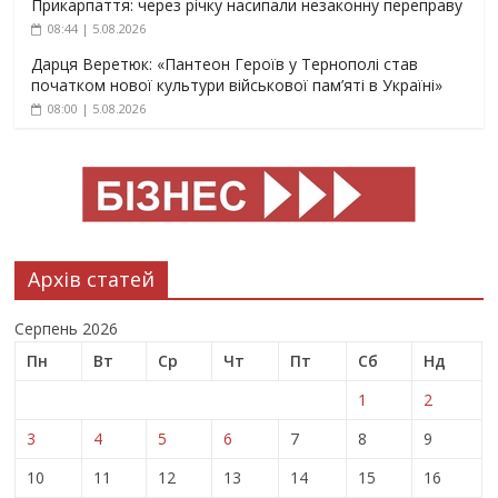
Прикарпаття: через річку насипали незаконну переправу
08:44 | 5.08.2026
Дарця Веретюк: «Пантеон Героїв у Тернополі став
початком нової культури військової пам’яті в Україні»
08:00 | 5.08.2026
Архів статей
Серпень 2026
Пн
Вт
Ср
Чт
Пт
Сб
Нд
1
2
3
4
5
6
7
8
9
10
11
12
13
14
15
16