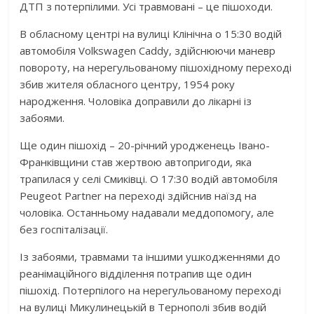
ДТП з потерпілими. Усі травмовані – це пішоходи.
В обласному центрі на вулиці Клінічна о 15:30 водій
автомобіля Volkswagen Caddy, здійснюючи маневр
повороту, на нерегульованому пішохідному переході
збив жителя обласного центру, 1954 року
народження. Чоловіка доправили до лікарні із
забоями.
Ще один пішохід – 20-річний уродженець Івано-
Франківщини став жертвою автопригоди, яка
трапилася у селі Смиківці. О 17:30 водій автомобіля
Peugeot Partner на переході здійснив наїзд на
чоловіка. Останньому надавали меддопомогу, але
без госпіталізації.
Із забоями, травмами та іншими ушкодженнями до
реанімаційного відділення потрапив ще один
пішохід. Потерпілого на нерегульованому переході
на вулиці Микулинецькій в Тернополі збив водій