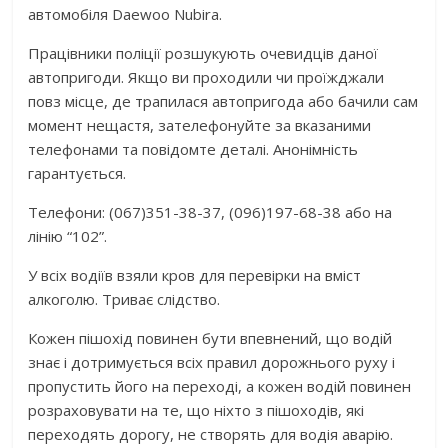
автомобіля Daewoo Nubira.
Працівники поліції розшукують очевидців даної
автопригоди. Якщо ви проходили чи проїжджали
повз місце, де трапилася автопригода або бачили сам
момент нещастя, зателефонуйте за вказаними
телефонами та повідомте деталі. Анонімність
гарантується.
Телефони: (067)351-38-37, (096)197-68-38 або на
лінію “102”.
У всіх водіїв взяли кров для перевірки на вміст
алкоголю. Триває слідство.
Кожен пішохід повинен бути впевнений, що водій
знає і дотримується всіх правил дорожнього руху і
пропустить його на переході, а кожен водій повинен
розраховувати на те, що ніхто з пішоходів, які
переходять дорогу, не створять для водія аварію.