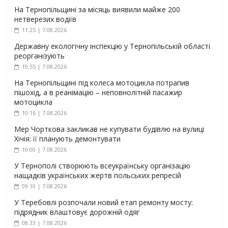
На Тернопільщині за місяць виявили майже 200
нетверезих водіїв
11:25 | 7.08.2026
Державну екологічну інспекцію у Тернопільській області
реорганізують
10:55 | 7.08.2026
На Тернопільщині під колеса мотоцикла потрапив
пішохід, а в реанімацію – неповнолітній пасажир
мотоцикла
10:16 | 7.08.2026
Мер Чорткова закликав не купувати будівлю на вулиці
Хічія: її планують демонтувати
10:00 | 7.08.2026
У Тернополі створюють всеукраїнську організацію
нащадків українських жертв польських репресій
09:10 | 7.08.2026
У Теребовлі розпочали новий етап ремонту мосту:
підрядник влаштовує дорожній одяг
08:33 | 7.08.2026