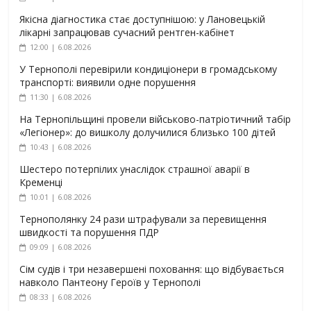
Якісна діагностика стає доступнішою: у Лановецькій
лікарні запрацював сучасний рентген-кабінет
12:00 | 6.08.2026
У Тернополі перевірили кондиціонери в громадському
транспорті: виявили одне порушення
11:30 | 6.08.2026
На Тернопільщині провели військово-патріотичний табір
«Легіонер»: до вишколу долучилися близько 100 дітей
10:43 | 6.08.2026
Шестеро потерпілих унаслідок страшної аварії в
Кременці
10:01 | 6.08.2026
Тернополянку 24 рази штрафували за перевищення
швидкості та порушення ПДР
09:09 | 6.08.2026
Сім судів і три незавершені поховання: що відбувається
навколо Пантеону Героїв у Тернополі
08:33 | 6.08.2026