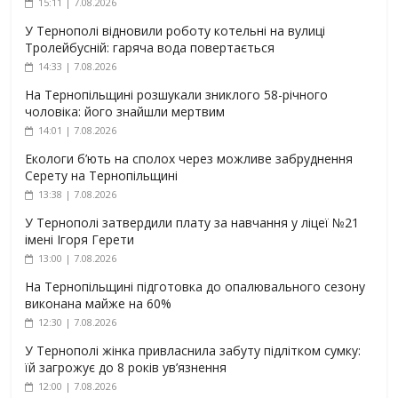
15:11 | 7.08.2026
У Тернополі відновили роботу котельні на вулиці
Тролейбусній: гаряча вода повертається
14:33 | 7.08.2026
На Тернопільщині розшукали зниклого 58-річного
чоловіка: його знайшли мертвим
14:01 | 7.08.2026
Екологи б’ють на сполох через можливе забруднення
Серету на Тернопільщині
13:38 | 7.08.2026
У Тернополі затвердили плату за навчання у ліцеї №21
імені Ігоря Герети
13:00 | 7.08.2026
На Тернопільщині підготовка до опалювального сезону
виконана майже на 60%
12:30 | 7.08.2026
У Тернополі жінка привласнила забуту підлітком сумку:
їй загрожує до 8 років ув’язнення
12:00 | 7.08.2026