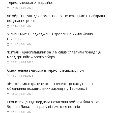
тернопільського гвардійця
17:26 | 6.08.2026
Як обрати суші для романтичної вечері в Києві: найкращі
поєднання ролів
17:14 | 6.08.2026
У липні митні надходження зросли на 77мільйонів
гривень
16:27 | 6.08.2026
Жителі Тернопільщини за 7 місяців сплатили понад 1,6
млрд грн військового збору
15:31 | 6.08.2026
Смертельна знахідка в тернопільському полі
15:07 | 6.08.2026
«Не хочемо втратити колективи»: що кажуть про
об’єднання позашкільних закладів у Тернополі
13:00 | 6.08.2026
Екоінспекція підтвердила незаконні роботи біля річки
Золота Липа: за справу візьметься поліція
12:33 | 6.08.2026