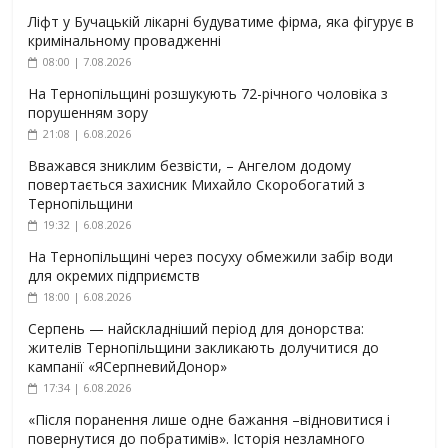
Ліфт у Бучацькій лікарні будуватиме фірма, яка фігурує в
кримінальному провадженні
08:00 | 7.08.2026
На Тернопільщині розшукують 72-річного чоловіка з
порушенням зору
21:08 | 6.08.2026
Вважався зниклим безвісти, – Ангелом додому
повертається захисник Михайло Скоробогатий з
Тернопільщини
19:32 | 6.08.2026
На Тернопільщині через посуху обмежили забір води
для окремих підприємств
18:00 | 6.08.2026
Серпень — найскладніший період для донорства:
жителів Тернопільщини закликають долучитися до
кампанії «ЯСерпневийДонор»
17:34 | 6.08.2026
«Після поранення лише одне бажання –відновитися і
повернутися до побратимів». Історія незламного