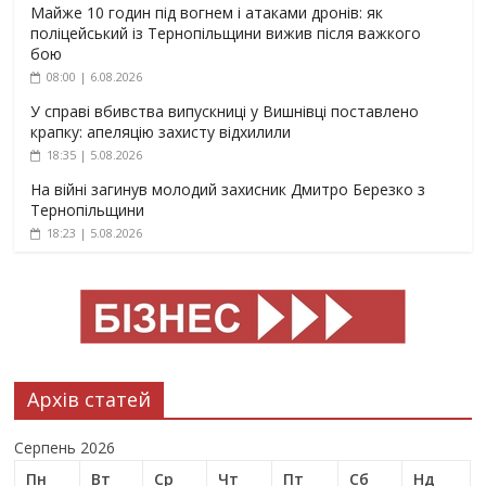
Майже 10 годин під вогнем і атаками дронів: як
поліцейський із Тернопільщини вижив після важкого
бою
08:00 | 6.08.2026
У справі вбивства випускниці у Вишнівці поставлено
крапку: апеляцію захисту відхилили
18:35 | 5.08.2026
На війні загинув молодий захисник Дмитро Березко з
Тернопільщини
18:23 | 5.08.2026
Архів статей
Серпень 2026
Пн
Вт
Ср
Чт
Пт
Сб
Нд