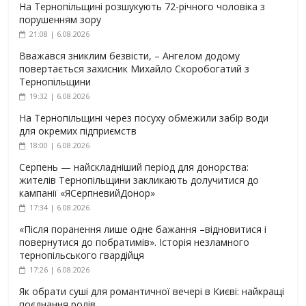
На Тернопільщині розшукують 72-річного чоловіка з
порушенням зору
21:08 | 6.08.2026
Вважався зниклим безвісти, – Ангелом додому
повертається захисник Михайло Скоробогатий з
Тернопільщини
19:32 | 6.08.2026
На Тернопільщині через посуху обмежили забір води
для окремих підприємств
18:00 | 6.08.2026
Серпень — найскладніший період для донорства:
жителів Тернопільщини закликають долучитися до
кампанії «ЯСерпневийДонор»
17:34 | 6.08.2026
«Після поранення лише одне бажання –відновитися і
повернутися до побратимів». Історія незламного
тернопільського гвардійця
17:26 | 6.08.2026
Як обрати суші для романтичної вечері в Києві: найкращі
поєднання ролів