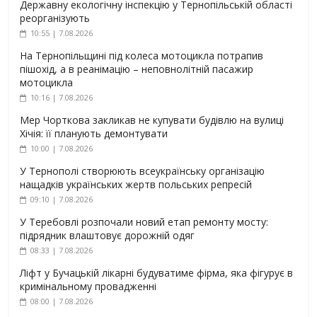
Державну екологічну інспекцію у Тернопільській області
реорганізують
10:55 | 7.08.2026
На Тернопільщині під колеса мотоцикла потрапив
пішохід, а в реанімацію – неповнолітній пасажир
мотоцикла
10:16 | 7.08.2026
Мер Чорткова закликав не купувати будівлю на вулиці
Хічія: її планують демонтувати
10:00 | 7.08.2026
У Тернополі створюють всеукраїнську організацію
нащадків українських жертв польських репресій
09:10 | 7.08.2026
У Теребовлі розпочали новий етап ремонту мосту:
підрядник влаштовує дорожній одяг
08:33 | 7.08.2026
Ліфт у Бучацькій лікарні будуватиме фірма, яка фігурує в
кримінальному провадженні
08:00 | 7.08.2026