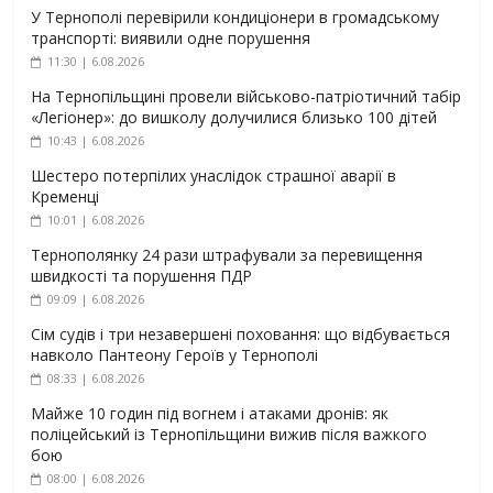
У Тернополі перевірили кондиціонери в громадському
транспорті: виявили одне порушення
11:30 | 6.08.2026
На Тернопільщині провели військово-патріотичний табір
«Легіонер»: до вишколу долучилися близько 100 дітей
10:43 | 6.08.2026
Шестеро потерпілих унаслідок страшної аварії в
Кременці
10:01 | 6.08.2026
Тернополянку 24 рази штрафували за перевищення
швидкості та порушення ПДР
09:09 | 6.08.2026
Сім судів і три незавершені поховання: що відбувається
навколо Пантеону Героїв у Тернополі
08:33 | 6.08.2026
Майже 10 годин під вогнем і атаками дронів: як
поліцейський із Тернопільщини вижив після важкого
бою
08:00 | 6.08.2026