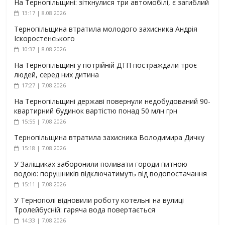
На Тернопільщині: зіткнулися три автомобілі, є загиблий
13:17 | 8.08.2026
Тернопільщина втратила молодого захисника Андрія
Іскоростенського
10:37 | 8.08.2026
На Тернопільщині у потрійній ДТП постраждали троє
людей, серед них дитина
17:27 | 7.08.2026
На Тернопільщині державі повернули недобудований 90-
квартирний будинок вартістю понад 50 млн грн
15:55 | 7.08.2026
Тернопільщина втратила захисника Володимира Дичку
15:18 | 7.08.2026
У Заліщиках заборонили поливати городи питною
водою: порушників відключатимуть від водопостачання
15:11 | 7.08.2026
У Тернополі відновили роботу котельні на вулиці
Тролейбусній: гаряча вода повертається
14:33 | 7.08.2026