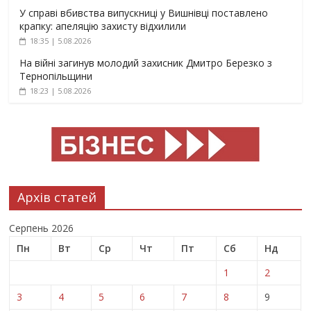
У справі вбивства випускниці у Вишнівці поставлено
крапку: апеляцію захисту відхилили
18:35 | 5.08.2026
На війні загинув молодий захисник Дмитро Березко з
Тернопільщини
18:23 | 5.08.2026
Архів статей
Серпень 2026
Пн
Вт
Ср
Чт
Пт
Сб
Нд
1
2
3
4
5
6
7
8
9