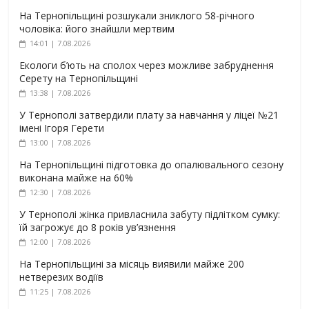
На Тернопільщині розшукали зниклого 58-річного
чоловіка: його знайшли мертвим
14:01 | 7.08.2026
Екологи б’ють на сполох через можливе забруднення
Серету на Тернопільщині
13:38 | 7.08.2026
У Тернополі затвердили плату за навчання у ліцеї №21
імені Ігоря Герети
13:00 | 7.08.2026
На Тернопільщині підготовка до опалювального сезону
виконана майже на 60%
12:30 | 7.08.2026
У Тернополі жінка привласнила забуту підлітком сумку:
їй загрожує до 8 років ув’язнення
12:00 | 7.08.2026
На Тернопільщині за місяць виявили майже 200
нетверезих водіїв
11:25 | 7.08.2026