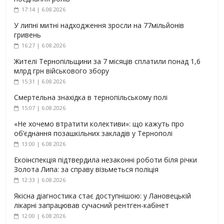
17:14 | 6.08.2026
У липні митні надходження зросли на 77мільйонів
гривень
16:27 | 6.08.2026
Жителі Тернопільщини за 7 місяців сплатили понад 1,6
млрд грн військового збору
15:31 | 6.08.2026
Смертельна знахідка в тернопільському полі
15:07 | 6.08.2026
«Не хочемо втратити колективи»: що кажуть про
об’єднання позашкільних закладів у Тернополі
13:00 | 6.08.2026
Екоінспекція підтвердила незаконні роботи біля річки
Золота Липа: за справу візьметься поліція
12:33 | 6.08.2026
Якісна діагностика стає доступнішою: у Лановецькій
лікарні запрацював сучасний рентген-кабінет
12:00 | 6.08.2026