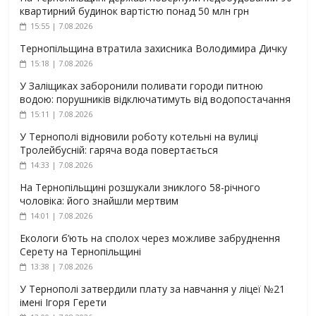
квартирний будинок вартістю понад 50 млн грн
15:55 | 7.08.2026
Тернопільщина втратила захисника Володимира Дичку
15:18 | 7.08.2026
У Заліщиках заборонили поливати городи питною
водою: порушників відключатимуть від водопостачання
15:11 | 7.08.2026
У Тернополі відновили роботу котельні на вулиці
Тролейбусній: гаряча вода повертається
14:33 | 7.08.2026
На Тернопільщині розшукали зниклого 58-річного
чоловіка: його знайшли мертвим
14:01 | 7.08.2026
Екологи б’ють на сполох через можливе забруднення
Серету на Тернопільщині
13:38 | 7.08.2026
У Тернополі затвердили плату за навчання у ліцеї №21
імені Ігоря Герети