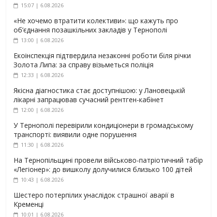
15:07 | 6.08.2026
«Не хочемо втратити колективи»: що кажуть про
об’єднання позашкільних закладів у Тернополі
13:00 | 6.08.2026
Екоінспекція підтвердила незаконні роботи біля річки
Золота Липа: за справу візьметься поліція
12:33 | 6.08.2026
Якісна діагностика стає доступнішою: у Лановецькій
лікарні запрацював сучасний рентген-кабінет
12:00 | 6.08.2026
У Тернополі перевірили кондиціонери в громадському
транспорті: виявили одне порушення
11:30 | 6.08.2026
На Тернопільщині провели військово-патріотичний табір
«Легіонер»: до вишколу долучилися близько 100 дітей
10:43 | 6.08.2026
Шестеро потерпілих унаслідок страшної аварії в
Кременці
10:01 | 6.08.2026