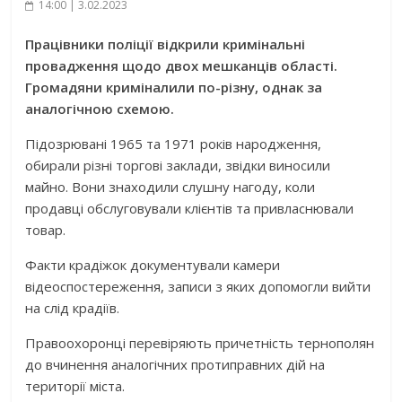
14:00 | 3.02.2023
Працівники поліції відкрили кримінальні
провадження щодо двох мешканців області.
Громадяни криміналили по-різну, однак за
аналогічною схемою.
Підозрювані 1965 та 1971 років народження,
обирали різні торгові заклади, звідки виносили
майно. Вони знаходили слушну нагоду, коли
продавці обслуговували клієнтів та привласнювали
товар.
Факти крадіжок документували камери
відеоспостереження, записи з яких допомогли вийти
на слід крадіїв.
Правоохоронці перевіряють причетність тернополян
до вчинення аналогічних протиправних дій на
території міста.