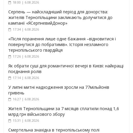
18:00 | 6.08.2026
Серпень — найскладніший період для донорства:
жителів Тернопільщини закликають долучитися до
кампанії «ЯСерпневийДонор»
17:34 | 6.08.2026
«Після поранення лише одне бажання –відновитися і
повернутися до побратимів». Історія незламного
тернопільського гвардійця
17:26 | 6.08.2026
Як обрати суші для романтичної вечері в Києві: найкращі
поєднання ролів
17:14 | 6.08.2026
У липні митні надходження зросли на 77мільйонів
гривень
16:27 | 6.08.2026
Жителі Тернопільщини за 7 місяців сплатили понад 1,6
млрд грн військового збору
15:31 | 6.08.2026
Смертельна знахідка в тернопільському полі