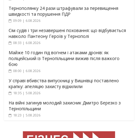
Тернополянку 24 рази штрафували за перевищення
швидкості та порушення ПДР
09:09 | 6.08.2026
Сім судів і три незавершені поховання: що відбувається
навколо Пантеону Героїв у Тернополі
08:33 | 6.08.2026
Майже 10 годин під вогнем і атаками дронів: як
поліцейський із Тернопільщини вижив після важкого
бою
08:00 | 6.08.2026
У справі вбивства випускниці у Вишнівці поставлено
крапку: апеляцію захисту відхилили
18:35 | 5.08.2026
На війні загинув молодий захисник Дмитро Березко з
Тернопільщини
18:23 | 5.08.2026