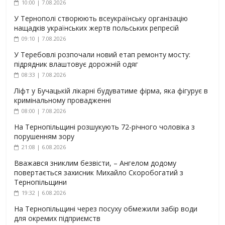
10:00 | 7.08.2026
У Тернополі створюють всеукраїнську організацію
нащадків українських жертв польських репресій
09:10 | 7.08.2026
У Теребовлі розпочали новий етап ремонту мосту:
підрядник влаштовує дорожній одяг
08:33 | 7.08.2026
Ліфт у Бучацькій лікарні будуватиме фірма, яка фігурує в
кримінальному провадженні
08:00 | 7.08.2026
На Тернопільщині розшукують 72-річного чоловіка з
порушенням зору
21:08 | 6.08.2026
Вважався зниклим безвісти, – Ангелом додому
повертається захисник Михайло Скоробогатий з
Тернопільщини
19:32 | 6.08.2026
На Тернопільщині через посуху обмежили забір води
для окремих підприємств