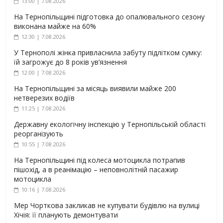
13:00 | 7.08.2026
На Тернопільщині підготовка до опалювального сезону
виконана майже на 60%
12:30 | 7.08.2026
У Тернополі жінка привласнила забуту підлітком сумку:
їй загрожує до 8 років ув’язнення
12:00 | 7.08.2026
На Тернопільщині за місяць виявили майже 200
нетверезих водіїв
11:25 | 7.08.2026
Державну екологічну інспекцію у Тернопільській області
реорганізують
10:55 | 7.08.2026
На Тернопільщині під колеса мотоцикла потрапив
пішохід, а в реанімацію – неповнолітній пасажир
мотоцикла
10:16 | 7.08.2026
Мер Чорткова закликав не купувати будівлю на вулиці
Хічія: її планують демонтувати