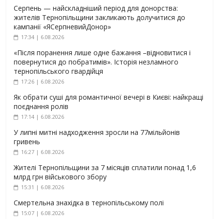
Серпень — найскладніший період для донорства:
жителів Тернопільщини закликають долучитися до
кампанії «ЯСерпневийДонор»
17:34 | 6.08.2026
«Після поранення лише одне бажання –відновитися і
повернутися до побратимів». Історія незламного
тернопільського гвардійця
17:26 | 6.08.2026
Як обрати суші для романтичної вечері в Києві: найкращі
поєднання ролів
17:14 | 6.08.2026
У липні митні надходження зросли на 77мільйонів
гривень
16:27 | 6.08.2026
Жителі Тернопільщини за 7 місяців сплатили понад 1,6
млрд грн військового збору
15:31 | 6.08.2026
Смертельна знахідка в тернопільському полі
15:07 | 6.08.2026