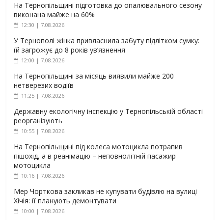
На Тернопільщині підготовка до опалювального сезону
виконана майже на 60%
12:30 | 7.08.2026
У Тернополі жінка привласнила забуту підлітком сумку:
їй загрожує до 8 років ув’язнення
12:00 | 7.08.2026
На Тернопільщині за місяць виявили майже 200
нетверезих водіїв
11:25 | 7.08.2026
Державну екологічну інспекцію у Тернопільській області
реорганізують
10:55 | 7.08.2026
На Тернопільщині під колеса мотоцикла потрапив
пішохід, а в реанімацію – неповнолітній пасажир
мотоцикла
10:16 | 7.08.2026
Мер Чорткова закликав не купувати будівлю на вулиці
Хічія: її планують демонтувати
10:00 | 7.08.2026