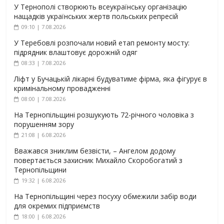
У Тернополі створюють всеукраїнську організацію
нащадків українських жертв польських репресій
09:10 | 7.08.2026
У Теребовлі розпочали новий етап ремонту мосту:
підрядник влаштовує дорожній одяг
08:33 | 7.08.2026
Ліфт у Бучацькій лікарні будуватиме фірма, яка фігурує в
кримінальному провадженні
08:00 | 7.08.2026
На Тернопільщині розшукують 72-річного чоловіка з
порушенням зору
21:08 | 6.08.2026
Вважався зниклим безвісти, – Ангелом додому
повертається захисник Михайло Скоробогатий з
Тернопільщини
19:32 | 6.08.2026
На Тернопільщині через посуху обмежили забір води
для окремих підприємств
18:00 | 6.08.2026