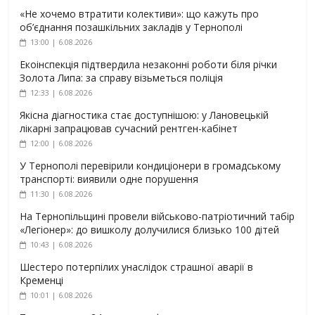
«Не хочемо втратити колективи»: що кажуть про
об’єднання позашкільних закладів у Тернополі
13:00 | 6.08.2026
Екоінспекція підтвердила незаконні роботи біля річки
Золота Липа: за справу візьметься поліція
12:33 | 6.08.2026
Якісна діагностика стає доступнішою: у Лановецькій
лікарні запрацював сучасний рентген-кабінет
12:00 | 6.08.2026
У Тернополі перевірили кондиціонери в громадському
транспорті: виявили одне порушення
11:30 | 6.08.2026
На Тернопільщині провели військово-патріотичний табір
«Легіонер»: до вишколу долучилися близько 100 дітей
10:43 | 6.08.2026
Шестеро потерпілих унаслідок страшної аварії в
Кременці
10:01 | 6.08.2026