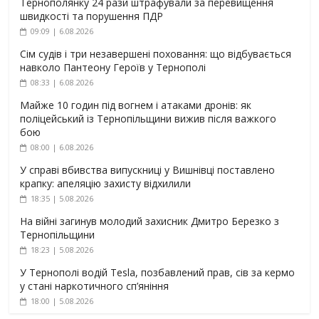
Тернополянку 24 рази штрафували за перевищення
швидкості та порушення ПДР
09:09 | 6.08.2026
Сім судів і три незавершені поховання: що відбувається
навколо Пантеону Героїв у Тернополі
08:33 | 6.08.2026
Майже 10 годин під вогнем і атаками дронів: як
поліцейський із Тернопільщини вижив після важкого
бою
08:00 | 6.08.2026
У справі вбивства випускниці у Вишнівці поставлено
крапку: апеляцію захисту відхилили
18:35 | 5.08.2026
На війні загинув молодий захисник Дмитро Березко з
Тернопільщини
18:23 | 5.08.2026
У Тернополі водій Tesla, позбавлений прав, сів за кермо
у стані наркотичного сп’яніння
18:00 | 5.08.2026