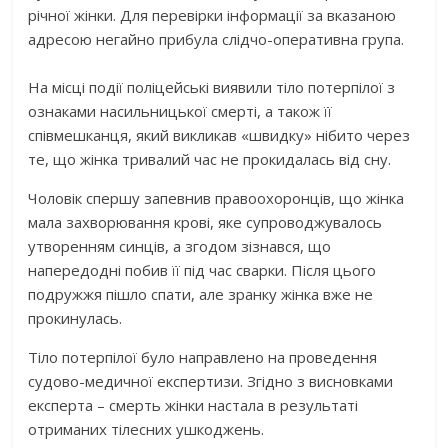
річної жінки. Для перевірки інформації за вказаною
адресою негайно прибула слідчо-оперативна група.
На місці події поліцейські виявили тіло потерпілої з
ознаками насильницької смерті, а також її
співмешканця, який викликав «швидку» нібито через
те, що жінка тривалий час не прокидалась від сну.
Чоловік спершу запевнив правоохоронців, що жінка
мала захворювання крові, яке супроводжувалось
утворенням синців, а згодом зізнався, що
напередодні побив її під час сварки. Після цього
подружжя пішло спати, але зранку жінка вже не
прокинулась.
Тіло потерпілої було направлено на проведення
судово-медичної експертизи. Згідно з висновками
експерта – смерть жінки настала в результаті
отриманих тілесних ушкоджень.