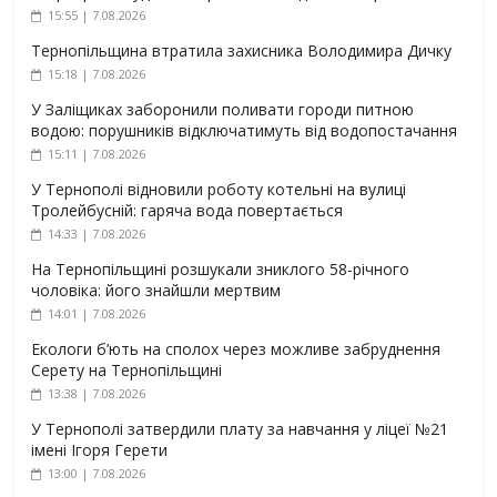
15:55 | 7.08.2026
Тернопільщина втратила захисника Володимира Дичку
15:18 | 7.08.2026
У Заліщиках заборонили поливати городи питною
водою: порушників відключатимуть від водопостачання
15:11 | 7.08.2026
У Тернополі відновили роботу котельні на вулиці
Тролейбусній: гаряча вода повертається
14:33 | 7.08.2026
На Тернопільщині розшукали зниклого 58-річного
чоловіка: його знайшли мертвим
14:01 | 7.08.2026
Екологи б’ють на сполох через можливе забруднення
Серету на Тернопільщині
13:38 | 7.08.2026
У Тернополі затвердили плату за навчання у ліцеї №21
імені Ігоря Герети
13:00 | 7.08.2026