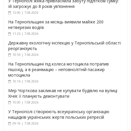
У Тернополі жінка привласнила забуту підлітком сумку:
їй загрожує до 8 років ув’язнення
12:00 | 7.08.2026
На Тернопільщині за місяць виявили майже 200
нетверезих водіїв
11:25 | 7.08.2026
Державну екологічну інспекцію у Тернопільській області
реорганізують
10:55 | 7.08.2026
На Тернопільщині під колеса мотоцикла потрапив
пішохід, а в реанімацію – неповнолітній пасажир
мотоцикла
10:16 | 7.08.2026
Мер Чорткова закликав не купувати будівлю на вулиці
Хічія: її планують демонтувати
10:00 | 7.08.2026
У Тернополі створюють всеукраїнську організацію
нащадків українських жертв польських репресій
09:10 | 7.08.2026