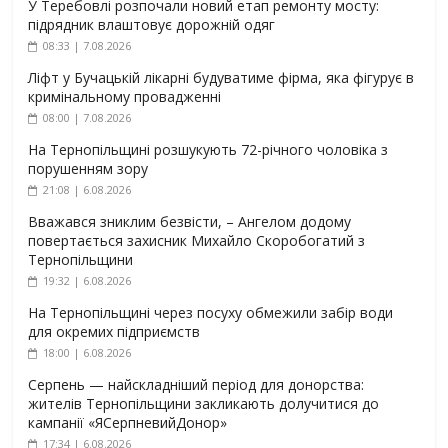
У Теребовлі розпочали новий етап ремонту мосту:
підрядник влаштовує дорожній одяг
08:33 | 7.08.2026
Ліфт у Бучацькій лікарні будуватиме фірма, яка фігурує в
кримінальному провадженні
08:00 | 7.08.2026
На Тернопільщині розшукують 72-річного чоловіка з
порушенням зору
21:08 | 6.08.2026
Вважався зниклим безвісти, – Ангелом додому
повертається захисник Михайло Скоробогатий з
Тернопільщини
19:32 | 6.08.2026
На Тернопільщині через посуху обмежили забір води
для окремих підприємств
18:00 | 6.08.2026
Серпень — найскладніший період для донорства:
жителів Тернопільщини закликають долучитися до
кампанії «ЯСерпневийДонор»
17:34 | 6.08.2026