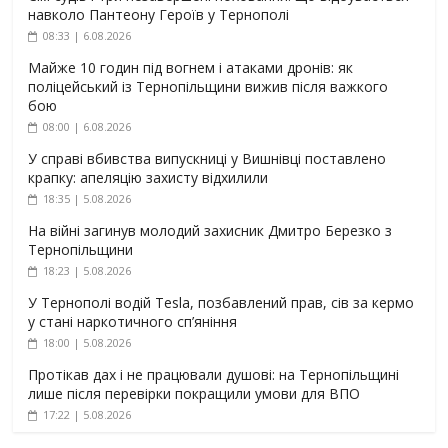
навколо Пантеону Героїв у Тернополі
08:33 | 6.08.2026
Майже 10 годин під вогнем і атаками дронів: як
поліцейський із Тернопільщини вижив після важкого
бою
08:00 | 6.08.2026
У справі вбивства випускниці у Вишнівці поставлено
крапку: апеляцію захисту відхилили
18:35 | 5.08.2026
На війні загинув молодий захисник Дмитро Березко з
Тернопільщини
18:23 | 5.08.2026
У Тернополі водій Tesla, позбавлений прав, сів за кермо
у стані наркотичного сп’яніння
18:00 | 5.08.2026
Протікав дах і не працювали душові: на Тернопільщині
лише після перевірки покращили умови для ВПО
17:22 | 5.08.2026