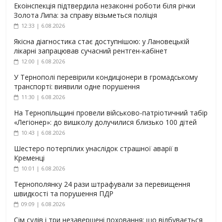
Екоінспекція підтвердила незаконні роботи біля річки
Золота Липа: за справу візьметься поліція
12:33 | 6.08.2026
Якісна діагностика стає доступнішою: у Лановецькій
лікарні запрацював сучасний рентген-кабінет
12:00 | 6.08.2026
У Тернополі перевірили кондиціонери в громадському
транспорті: виявили одне порушення
11:30 | 6.08.2026
На Тернопільщині провели військово-патріотичний табір
«Легіонер»: до вишколу долучилися близько 100 дітей
10:43 | 6.08.2026
Шестеро потерпілих унаслідок страшної аварії в
Кременці
10:01 | 6.08.2026
Тернополянку 24 рази штрафували за перевищення
швидкості та порушення ПДР
09:09 | 6.08.2026
Сім судів і три незавершені поховання: що відбувається