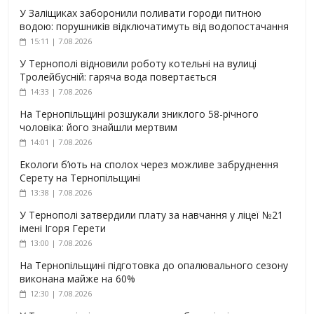
У Заліщиках заборонили поливати городи питною
водою: порушників відключатимуть від водопостачання
15:11 | 7.08.2026
У Тернополі відновили роботу котельні на вулиці
Тролейбусній: гаряча вода повертається
14:33 | 7.08.2026
На Тернопільщині розшукали зниклого 58-річного
чоловіка: його знайшли мертвим
14:01 | 7.08.2026
Екологи б’ють на сполох через можливе забруднення
Серету на Тернопільщині
13:38 | 7.08.2026
У Тернополі затвердили плату за навчання у ліцеї №21
імені Ігоря Герети
13:00 | 7.08.2026
На Тернопільщині підготовка до опалювального сезону
виконана майже на 60%
12:30 | 7.08.2026