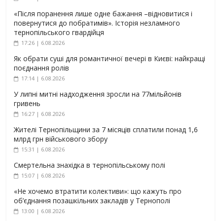
«Після поранення лише одне бажання –відновитися і
повернутися до побратимів». Історія незламного
тернопільського гвардійця
17:26 | 6.08.2026
Як обрати суші для романтичної вечері в Києві: найкращі
поєднання ролів
17:14 | 6.08.2026
У липні митні надходження зросли на 77мільйонів
гривень
16:27 | 6.08.2026
Жителі Тернопільщини за 7 місяців сплатили понад 1,6
млрд грн військового збору
15:31 | 6.08.2026
Смертельна знахідка в тернопільському полі
15:07 | 6.08.2026
«Не хочемо втратити колективи»: що кажуть про
об’єднання позашкільних закладів у Тернополі
13:00 | 6.08.2026