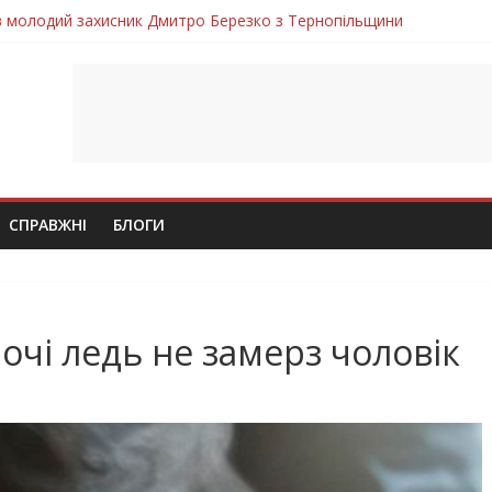
ув молодий захисник Дмитро Березко з Тернопільщини
 втратила захисника Володимира Вельму
нопільщини Петро Федів повертається до рідного дому «на щиті»
в скорботі: на щиті повертається воїн Володимир Паламарчук
лим безвісти, – Ангелом додому повертається захисник Михайло
СПРАВЖНІ
БЛОГИ
очі ледь не замерз чоловік