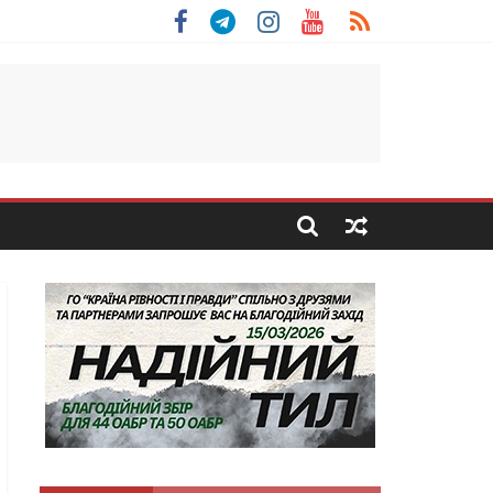
 Скоробогатий з Тернопільщини