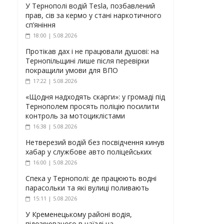
У Тернополі водій Tesla, позбавлений
прав, сів за кермо у стані наркотичного
сп’яніння
18:00 | 5.08.2026
Протікав дах і не працювали душові: на
Тернопільщині лише після перевірки
покращили умови для ВПО
17:22 | 5.08.2026
«Щодня надходять скарги»: у громаді під
Тернополем просять поліцію посилити
контроль за мотоциклістами
16:38 | 5.08.2026
Нетверезий водій без посвідчення кинув
хабар у службове авто поліцейських
16:00 | 5.08.2026
Спека у Тернополі: де працюють водні
парасольки та які вулиці поливають
15:11 | 5.08.2026
У Кременецькому районі водія,
підозрюваного в наїзді на