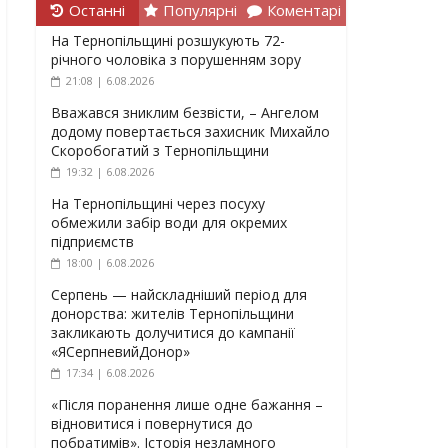
Останні
Популярні
Коментарі
На Тернопільщині розшукують 72-
річного чоловіка з порушенням зору
21:08 | 6.08.2026
Вважався зниклим безвісти, – Ангелом
додому повертається захисник Михайло
Скоробогатий з Тернопільщини
19:32 | 6.08.2026
На Тернопільщині через посуху
обмежили забір води для окремих
підприємств
18:00 | 6.08.2026
Серпень — найскладніший період для
донорства: жителів Тернопільщини
закликають долучитися до кампанії
«ЯСерпневийДонор»
17:34 | 6.08.2026
«Після поранення лише одне бажання –
відновитися і повернутися до
побратимів». Історія незламного