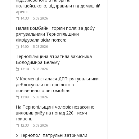
поліцейського, відправили під домашній
арешт
14:33 | 5.08.2026
Палав комбайн і горіли поля: за добу
рятувальники Тернопільщини
ліквідували вісім пожеж
14:00 | 5.08.2026
Тернопільщина втратила захисника
Володимира Вельму
13:14 | 5.08.2026
У Кременці сталася ДТП: рятувальники
деблокували потерпілого з
понівеченого автомобіля
13:09 | 5.08.2026
На Тернопільщині чоловік незаконно
виловив рибу на понад 220 тисяч
гривень
12:33 | 5.08.2026
У Тернополі патрульні затримали