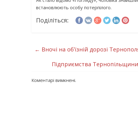
Як стало відомо «Погляду», чоловіка знайшли
встановлюють особу потерпілого.
Поділіться:
←
Вночі на об’їзній дорозі Тернопо
Підприємства Тернопільщини 
Коментарі вимкнені.