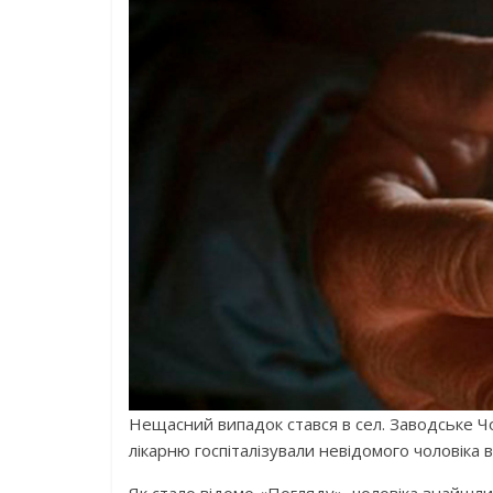
Нещасний випадок стався в сел. Заводське Чо
лікарню госпіталізували невідомого чоловіка