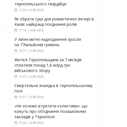
тернопільського гвардійця
17:26 | 6.08.2026
Як обрати суші для романтичної вечері в
Києві: найкращі поєднання ролів
17:14 | 6.08.2026
У липні митні надходження зросли
на 77мільйонів гривень
16:27 | 6.08.2026
Жителі Тернопільщини за 7 місяців
сплатили понад 1,6 млрд грн
військового збору
15:31 | 6.08.2026
Смертельна знахідка в тернопільському
полі
15:07 | 6.08.2026
«Не хочемо втратити колективи»: що
кажуть про об’єднання позашкільних
закладів у Тернополі
13:00 | 6.08.2026