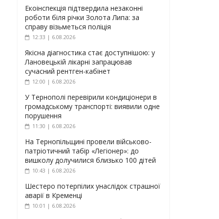
Екоінспекція підтвердила незаконні
роботи біля річки Золота Липа: за
справу візьметься поліція
12:33 | 6.08.2026
Якісна діагностика стає доступнішою: у
Лановецькій лікарні запрацював
сучасний рентген-кабінет
12:00 | 6.08.2026
У Тернополі перевірили кондиціонери в
громадському транспорті: виявили одне
порушення
11:30 | 6.08.2026
На Тернопільщині провели військово-
патріотичний табір «Легіонер»: до
вишколу долучилися близько 100 дітей
10:43 | 6.08.2026
Шестеро потерпілих унаслідок страшної
аварії в Кременці
10:01 | 6.08.2026