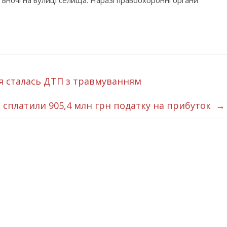
 вночі на вулиці селища. Наразі правоохоронні органи
ля сталась ДТП з травмуванням
сплатили 905,4 млн грн податку на прибуток
→