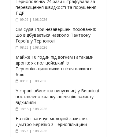
Тернополянку 24 рази штрафували за
перевищення швидкості та порушення
ПДР
09:09 | 6.08.2026
Сім судів і три незавершені поховання:
що відбувається навколо Пантеону
Героїв у Тернополі
08:33 | 6.08.2026
Майже 10 годин під вогнем і атаками
дронів: як поліцейський із
Тернопільщини вижив після важкого
бою
08:00 | 6.08.2026
У справі вбивства випускниці у Вишнівці
поставлено крапку: апеляцію захисту
відхилили
18:35 | 5.08.2026
На війні загинув молодий захисник
Дмитро Березко з Тернопільщини
18:23 | 5.08.2026