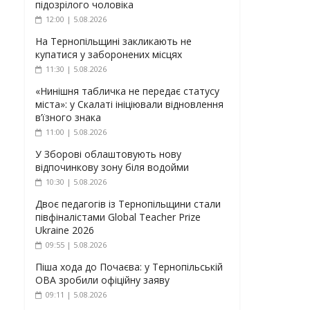
підозрілого чоловіка
12:00 | 5.08.2026
На Тернопільщині закликають не
купатися у заборонених місцях
11:30 | 5.08.2026
«Нинішня табличка не передає статусу
міста»: у Скалаті ініціювали відновлення
в’їзного знака
11:00 | 5.08.2026
У Зборові облаштовують нову
відпочинкову зону біля водойми
10:30 | 5.08.2026
Двоє педагогів із Тернопільщини стали
півфіналістами Global Teacher Prize
Ukraine 2026
09:55 | 5.08.2026
Піша хода до Почаєва: у Тернопільській
ОВА зробили офіційну заяву
09:11 | 5.08.2026