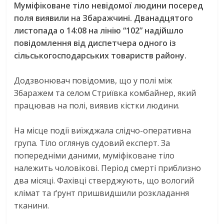
Муміфіковане тіло невідомої людини посеред
поля виявили на Збаражчині. Дванадцятого
листопада о 14:08 на лінію “102” надійшло
повідомлення від диспетчера одного із
сільськогосподарських товариств району.
Додзвонювач повідомив, що у полі між
Збаражем та селом Стриївка комбайнер, який
працював на полі, виявив кістки людини.
На місце події виїжджала слідчо-оперативна
група. Тіло оглянув судовий експерт. За
попередніми даними, муміфіковане тіло
належить чоловікові. Період смерті приблизно
два місяці. Фахівці стверджують, що вологий
клімат та ґрунт пришвидшили розкладання
тканини.