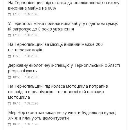
На Тернопільщині підготовка до опалювального сезону
виконана майже на 60%
12:30 | 7.08.2026
У Тернополі жінка привласнила забуту підлітком сумку:
їй загрожує до 8 років ув’язнення
12:00 | 7.08.2026
На Тернопільщині за місяць виявили майже 200
нетверезих водіїв
11:25 | 7.08.2026
Державну екологічну інспекцію у Тернопільській області
реорганізують
10:55 | 7.08.2026
На Тернопільщині під колеса мотоцикла потрапив
пішохід, а в реанімацію – неповнолітній пасажир
мотоцикла
10:16 | 7.08.2026
Мер Чорткова закликав не купувати будівлю на вулиці
Хічія: її планують демонтувати
10:00 | 7.08.2026