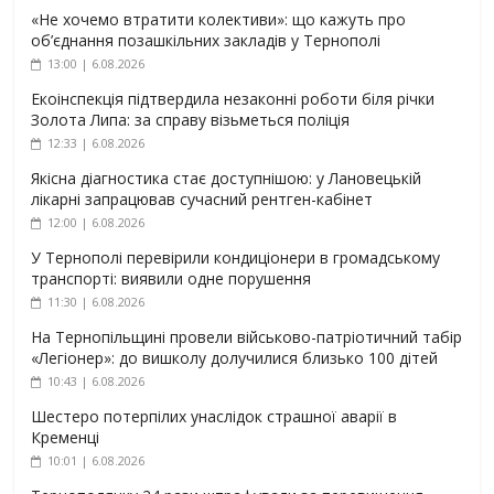
«Не хочемо втратити колективи»: що кажуть про
об’єднання позашкільних закладів у Тернополі
13:00 | 6.08.2026
Екоінспекція підтвердила незаконні роботи біля річки
Золота Липа: за справу візьметься поліція
12:33 | 6.08.2026
Якісна діагностика стає доступнішою: у Лановецькій
лікарні запрацював сучасний рентген-кабінет
12:00 | 6.08.2026
У Тернополі перевірили кондиціонери в громадському
транспорті: виявили одне порушення
11:30 | 6.08.2026
На Тернопільщині провели військово-патріотичний табір
«Легіонер»: до вишколу долучилися близько 100 дітей
10:43 | 6.08.2026
Шестеро потерпілих унаслідок страшної аварії в
Кременці
10:01 | 6.08.2026