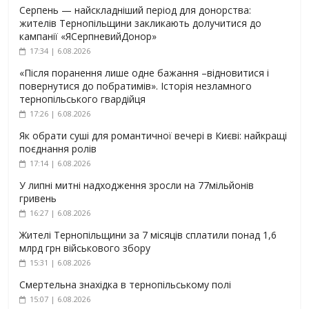
Серпень — найскладніший період для донорства:
жителів Тернопільщини закликають долучитися до
кампанії «ЯСерпневийДонор»
17:34 | 6.08.2026
«Після поранення лише одне бажання –відновитися і
повернутися до побратимів». Історія незламного
тернопільського гвардійця
17:26 | 6.08.2026
Як обрати суші для романтичної вечері в Києві: найкращі
поєднання ролів
17:14 | 6.08.2026
У липні митні надходження зросли на 77мільйонів
гривень
16:27 | 6.08.2026
Жителі Тернопільщини за 7 місяців сплатили понад 1,6
млрд грн військового збору
15:31 | 6.08.2026
Смертельна знахідка в тернопільському полі
15:07 | 6.08.2026