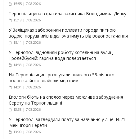
15:55 | 7.08.2026
Тернопільщина втратила захисника Володимира Дичку
15:18 | 7.08.2026
У Заліщиках заборонили поливати городи питною
водою: порушників відключатимуть від водопостачання
15:11 | 7.08.2026
У Тернополі відновили роботу котельні на вулиці
Тролейбусній: гаряча вода повертається
14:33 | 7.08.2026
На Тернопільщині розшукали зниклого 58-річного
чоловіка: його знайшли мертвим
14:01 | 7.08.2026
Екологи б’ють на сполох через можливе забруднення
Серету на Тернопільщині
13:38 | 7.08.2026
У Тернополі затвердили плату за навчання у ліцеї №21
імені Ігоря Герети
13:00 | 7.08.2026