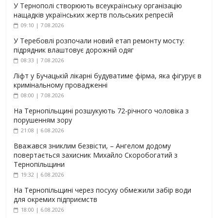
У Тернополі створюють всеукраїнську організацію
нащадків українських жертв польських репресій
09:10 | 7.08.2026
У Теребовлі розпочали новий етап ремонту мосту:
підрядник влаштовує дорожній одяг
08:33 | 7.08.2026
Ліфт у Бучацькій лікарні будуватиме фірма, яка фігурує в
кримінальному провадженні
08:00 | 7.08.2026
На Тернопільщині розшукують 72-річного чоловіка з
порушенням зору
21:08 | 6.08.2026
Вважався зниклим безвісти, – Ангелом додому
повертається захисник Михайло Скоробогатий з
Тернопільщини
19:32 | 6.08.2026
На Тернопільщині через посуху обмежили забір води
для окремих підприємств
18:00 | 6.08.2026