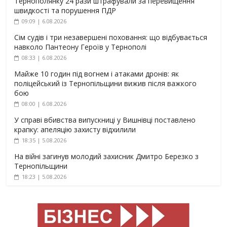
Тернополянку 24 рази штрафували за перевищення
швидкості та порушення ПДР
09:09 | 6.08.2026
Сім судів і три незавершені поховання: що відбувається
навколо Пантеону Героїв у Тернополі
08:33 | 6.08.2026
Майже 10 годин під вогнем і атаками дронів: як
поліцейський із Тернопільщини вижив після важкого
бою
08:00 | 6.08.2026
У справі вбивства випускниці у Вишнівці поставлено
крапку: апеляцію захисту відхилили
18:35 | 5.08.2026
На війні загинув молодий захисник Дмитро Березко з
Тернопільщини
18:23 | 5.08.2026