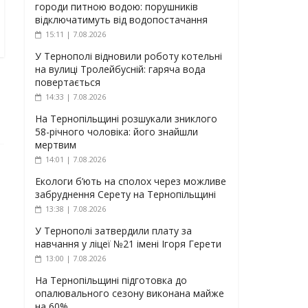
городи питною водою: порушників
відключатимуть від водопостачання
15:11 | 7.08.2026
У Тернополі відновили роботу котельні
на вулиці Тролейбусній: гаряча вода
повертається
14:33 | 7.08.2026
На Тернопільщині розшукали зниклого
58-річного чоловіка: його знайшли
мертвим
14:01 | 7.08.2026
Екологи б’ють на сполох через можливе
забруднення Серету на Тернопільщині
13:38 | 7.08.2026
У Тернополі затвердили плату за
навчання у ліцеї №21 імені Ігоря Герети
13:00 | 7.08.2026
На Тернопільщині підготовка до
опалювального сезону виконана майже
на 60%