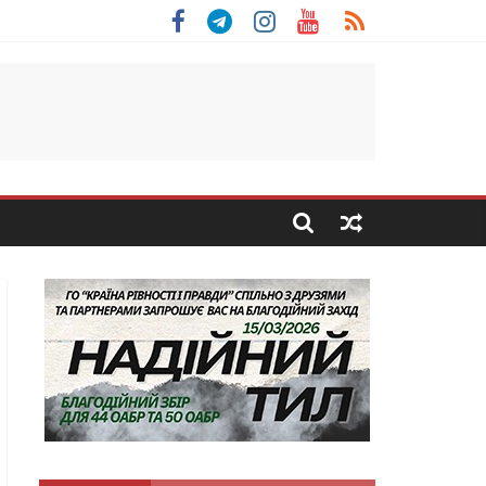
 Скоробогатий з Тернопільщини