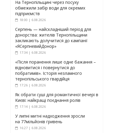
На Тернопільщині через посуху
обмежили забір води для окремих
підприємств
18:00 | 6.08.2026
Серпень — найскладніший період для
донорства: жителів Тернопільщини
закликають долучитися до кампанії
«ЯСерпневийДонор»
17:34 | 6.08.2026
«Після поранення лише одне бажання –
відновитися і повернутися до
побратимів». Історія незламного
тернопільського гвардійця
17:26 | 6.08.2026
Як обрати суші для романтичної вечері в
Києві: найкращі поєднання ролів
17:14 | 6.08.2026
У липні митні надходження зросли
на 77мільйонів гривень
16:27 | 6.08.2026