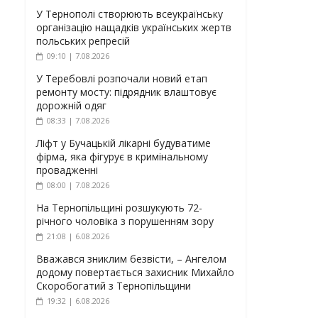
У Тернополі створюють всеукраїнську
організацію нащадків українських жертв
польських репресій
09:10 | 7.08.2026
У Теребовлі розпочали новий етап
ремонту мосту: підрядник влаштовує
дорожній одяг
08:33 | 7.08.2026
Ліфт у Бучацькій лікарні будуватиме
фірма, яка фігурує в кримінальному
провадженні
08:00 | 7.08.2026
На Тернопільщині розшукують 72-
річного чоловіка з порушенням зору
21:08 | 6.08.2026
Вважався зниклим безвісти, – Ангелом
додому повертається захисник Михайло
Скоробогатий з Тернопільщини
19:32 | 6.08.2026