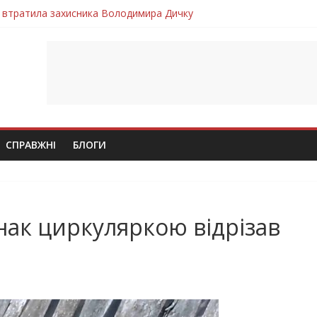
 втратила захисника Володимира Дичку
лим безвісти, – Ангелом додому повертається захисник Михайло
ув молодий захисник Дмитро Березко з Тернопільщини
 втратила захисника Володимира Вельму
втратила молодого захисника Андрія Іскоростенського
СПРАВЖНІ
БЛОГИ
ак циркуляркою відрізав