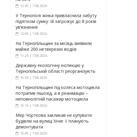
12:30 | 7.08.2026
У Тернополі жінка привласнила забуту
підлітком сумку: їй загрожує до 8 років
ув’язнення
12:00 | 7.08.2026
На Тернопільщині за місяць виявили
майже 200 нетверезих водіїв
11:25 | 7.08.2026
Державну екологічну інспекцію у
Тернопільській області реорганізують
10:55 | 7.08.2026
На Тернопільщині під колеса мотоцикла
потрапив пішохід, а в реанімацію –
неповнолітній пасажир мотоцикла
10:16 | 7.08.2026
Мер Чорткова закликав не купувати
будівлю на вулиці Хічія: її планують
демонтувати
10:00 | 7.08.2026