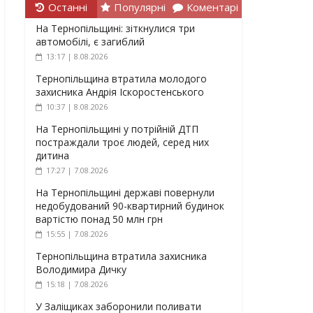
Останні
Популярні
Коментарі
На Тернопільщині: зіткнулися три
автомобілі, є загиблий
13:17 | 8.08.2026
Тернопільщина втратила молодого
захисника Андрія Іскоростенського
10:37 | 8.08.2026
На Тернопільщині у потрійній ДТП
постраждали троє людей, серед них
дитина
17:27 | 7.08.2026
На Тернопільщині державі повернули
недобудований 90-квартирний будинок
вартістю понад 50 млн грн
15:55 | 7.08.2026
Тернопільщина втратила захисника
Володимира Дичку
15:18 | 7.08.2026
У Заліщиках заборонили поливати