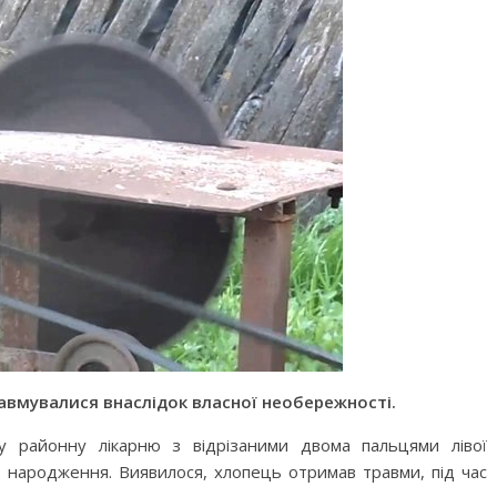
равмувалися внаслідок власної необережності.
у районну лікарню з відрізаними двома пальцями лівої
 народження. Виявилося, хлопець отримав травми, під час