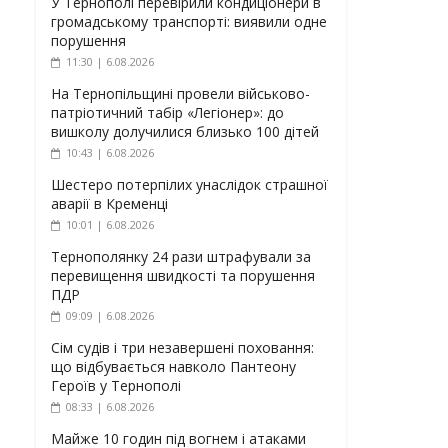
У Тернополі перевірили кондиціонери в
громадському транспорті: виявили одне
порушення
11:30 | 6.08.2026
На Тернопільщині провели військово-
патріотичний табір «Легіонер»: до
вишколу долучилися близько 100 дітей
10:43 | 6.08.2026
Шестеро потерпілих унаслідок страшної
аварії в Кременці
10:01 | 6.08.2026
Тернополянку 24 рази штрафували за
перевищення швидкості та порушення
ПДР
09:09 | 6.08.2026
Сім судів і три незавершені поховання:
що відбувається навколо Пантеону
Героїв у Тернополі
08:33 | 6.08.2026
Майже 10 годин під вогнем і атаками