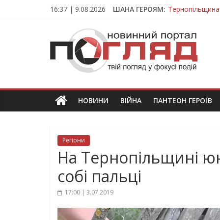
Skip
16:37 | 9.08.2026
ШАНА ГЕРОЯМ:
Тернопільщина
to
Вважався зник
content
ПОГЛЯД
На війні загин
Тернопільщина
Тернопільщина 
Новини
Тернополя.
Тернопільські
новини
НОВИНИ
ВІЙНА
ПАНТЕОН ГЕРОЇВ
та
події
Регіони
На Тернопільщині юн
собі пальці
17:00 | 3.07.2019