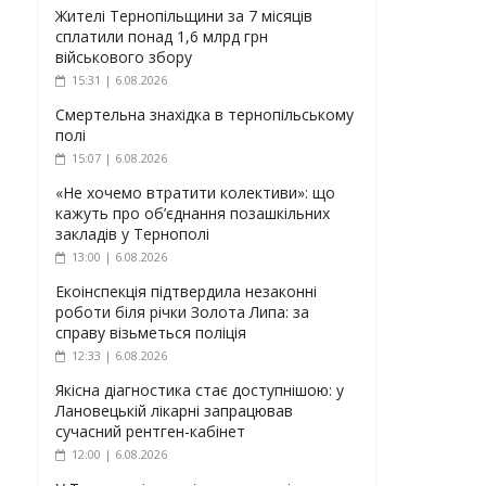
Жителі Тернопільщини за 7 місяців
сплатили понад 1,6 млрд грн
військового збору
15:31 | 6.08.2026
Смертельна знахідка в тернопільському
полі
15:07 | 6.08.2026
«Не хочемо втратити колективи»: що
кажуть про об’єднання позашкільних
закладів у Тернополі
13:00 | 6.08.2026
Екоінспекція підтвердила незаконні
роботи біля річки Золота Липа: за
справу візьметься поліція
12:33 | 6.08.2026
Якісна діагностика стає доступнішою: у
Лановецькій лікарні запрацював
сучасний рентген-кабінет
12:00 | 6.08.2026