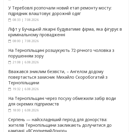
У Теребовлі розпочали новий етап ремонту мосту:
підрядник влаштовує дорожній одяг
08:33 | 7.08.2026
Ліфт у Бучацькій лікарні будуватиме фірма, яка фігурує в
кримінальному провадженні
08:00 | 7.08.2026
На Тернопільщині розшукують 72-річного чоловіка з
порушенням зору
21:08 | 6.08.2026
Вважався зниклим безвісти, – Ангелом додому
повертається захисник Михайло Скоробогатий з
Тернопільщини
19:32 | 6.08.2026
На Тернопільщині через посуху обмежили забір води
для окремих підприємств
18:00 | 6.08.2026
Серпень — найскладніший період для донорства:
жителів Тернопільщини закликають долучитися до
кампанії «ЯСерпневийДонор»