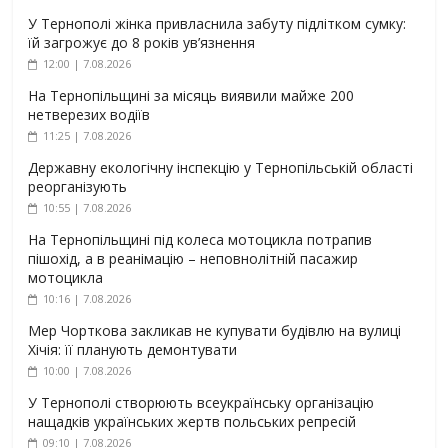
У Тернополі жінка привласнила забуту підлітком сумку:
їй загрожує до 8 років ув’язнення
12:00 | 7.08.2026
На Тернопільщині за місяць виявили майже 200
нетверезих водіїв
11:25 | 7.08.2026
Державну екологічну інспекцію у Тернопільській області
реорганізують
10:55 | 7.08.2026
На Тернопільщині під колеса мотоцикла потрапив
пішохід, а в реанімацію – неповнолітній пасажир
мотоцикла
10:16 | 7.08.2026
Мер Чорткова закликав не купувати будівлю на вулиці
Хічія: її планують демонтувати
10:00 | 7.08.2026
У Тернополі створюють всеукраїнську організацію
нащадків українських жертв польських репресій
09:10 | 7.08.2026