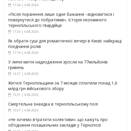
17:34 | 6.08.2026
«Після поранення лише одне бажання –відновитися і
повернутися до побратимів». Історія незламного
тернопільського гвардійця
17:26 | 6.08.2026
Як обрати суші для романтичної вечері в Києві: найкращі
поєднання ролів
17:14 | 6.08.2026
У липні митні надходження зросли на 77мільйонів
гривень
16:27 | 6.08.2026
Жителі Тернопільщини за 7 місяців сплатили понад 1,6
млрд грн військового збору
15:31 | 6.08.2026
Смертельна знахідка в тернопільському полі
15:07 | 6.08.2026
«Не хочемо втратити колективи»: що кажуть про
об’єднання позашкільних закладів у Тернополі