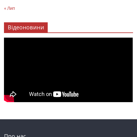
« Лип
Відеоновини
Про нас