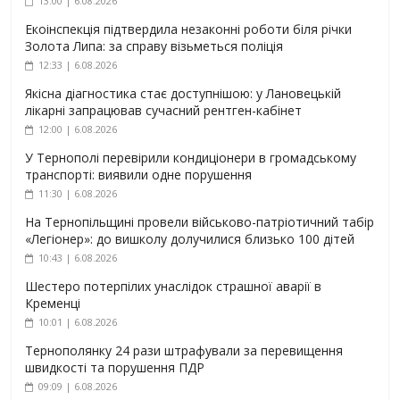
13:00 | 6.08.2026
Екоінспекція підтвердила незаконні роботи біля річки
Золота Липа: за справу візьметься поліція
12:33 | 6.08.2026
Якісна діагностика стає доступнішою: у Лановецькій
лікарні запрацював сучасний рентген-кабінет
12:00 | 6.08.2026
У Тернополі перевірили кондиціонери в громадському
транспорті: виявили одне порушення
11:30 | 6.08.2026
На Тернопільщині провели військово-патріотичний табір
«Легіонер»: до вишколу долучилися близько 100 дітей
10:43 | 6.08.2026
Шестеро потерпілих унаслідок страшної аварії в
Кременці
10:01 | 6.08.2026
Тернополянку 24 рази штрафували за перевищення
швидкості та порушення ПДР
09:09 | 6.08.2026