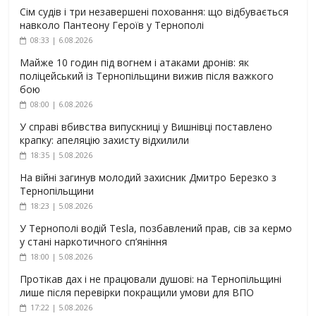
Сім судів і три незавершені поховання: що відбувається
навколо Пантеону Героїв у Тернополі
08:33 | 6.08.2026
Майже 10 годин під вогнем і атаками дронів: як
поліцейський із Тернопільщини вижив після важкого
бою
08:00 | 6.08.2026
У справі вбивства випускниці у Вишнівці поставлено
крапку: апеляцію захисту відхилили
18:35 | 5.08.2026
На війні загинув молодий захисник Дмитро Березко з
Тернопільщини
18:23 | 5.08.2026
У Тернополі водій Tesla, позбавлений прав, сів за кермо
у стані наркотичного сп’яніння
18:00 | 5.08.2026
Протікав дах і не працювали душові: на Тернопільщині
лише після перевірки покращили умови для ВПО
17:22 | 5.08.2026