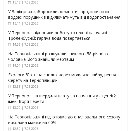
15:18 | 7.08.2026
У Заліщиках заборонили поливати городи питною
водою: порушників відключатимуть від водопостачання
15:11 | 7.08.2026
У Тернополі відновили роботу котельні на вулиці
Тролейбусній: гаряча вода повертається
14:33 | 7.08.2026
На Тернопільщині розшукали зниклого 58-річного
чоловіка: його знайшли мертвим
14:01 | 7.08.2026
Екологи б’ють на сполох через можливе забруднення
Серету на Тернопільщині
13:38 | 7.08.2026
У Тернополі затвердили плату за навчання у ліцеї №21
імені Ігоря Герети
13:00 | 7.08.2026
На Тернопільщині підготовка до опалювального сезону
виконана майже на 60%
12:30 | 7.08.2026