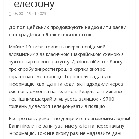
телефону
08:00 | 19.01.2023
До поліцейських продовжують надходити заяви
про крадіжки з банківських карток.
Майже 10 тисяч гривень викрав невідомий
зловмисник з за класичною шахрайською схемою з
чужого карткового рахунку. Дзвінок нібито з банку
про спробу викрасти гроші з картки вкотре
спрацював –мешканець Тернополя надав усю
інформацію: свої дані та коди, які надходили через
смс-повідомлення на телефон. Результат виявився
невтішним: шахрай зняв увесь залишок – 9700
гривень Довелося телефонувати в поліцію.
Вкотре нагадуємо – не довіряйте незнайомим людям!
Банк ніколи не запитуватиме у клієнта персональну
інформацію, тож ні в якому разі не надавайте дані