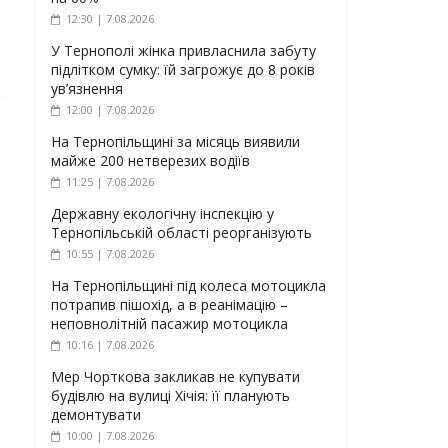
12:30 | 7.08.2026
У Тернополі жінка привласнила забуту
підлітком сумку: їй загрожує до 8 років
ув’язнення
12:00 | 7.08.2026
На Тернопільщині за місяць виявили
майже 200 нетверезих водіїв
11:25 | 7.08.2026
Державну екологічну інспекцію у
Тернопільській області реорганізують
10:55 | 7.08.2026
На Тернопільщині під колеса мотоцикла
потрапив пішохід, а в реанімацію –
неповнолітній пасажир мотоцикла
10:16 | 7.08.2026
Мер Чорткова закликав не купувати
будівлю на вулиці Хічія: її планують
демонтувати
10:00 | 7.08.2026