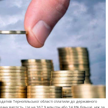
одатків Тернопільської області сплатили до державного
ану вартість. Це на 367,9 млн грн або 34,8% більше, ніж за