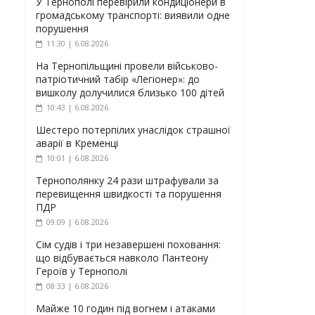
У Тернополі перевірили кондиціонери в
громадському транспорті: виявили одне
порушення
11:30 | 6.08.2026
На Тернопільщині провели військово-
патріотичний табір «Легіонер»: до
вишколу долучилися близько 100 дітей
10:43 | 6.08.2026
Шестеро потерпілих унаслідок страшної
аварії в Кременці
10:01 | 6.08.2026
Тернополянку 24 рази штрафували за
перевищення швидкості та порушення
ПДР
09:09 | 6.08.2026
Сім судів і три незавершені поховання:
що відбувається навколо Пантеону
Героїв у Тернополі
08:33 | 6.08.2026
Майже 10 годин під вогнем і атаками