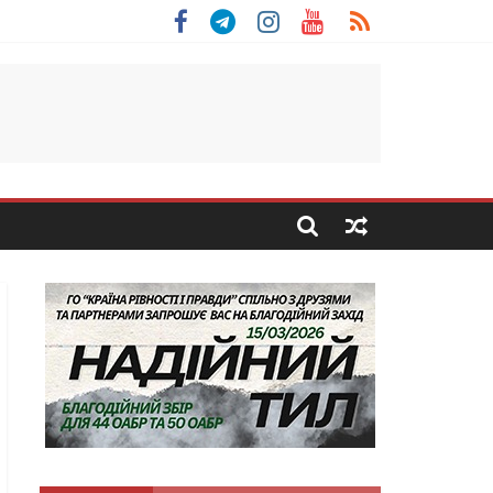
 Скоробогатий з Тернопільщини