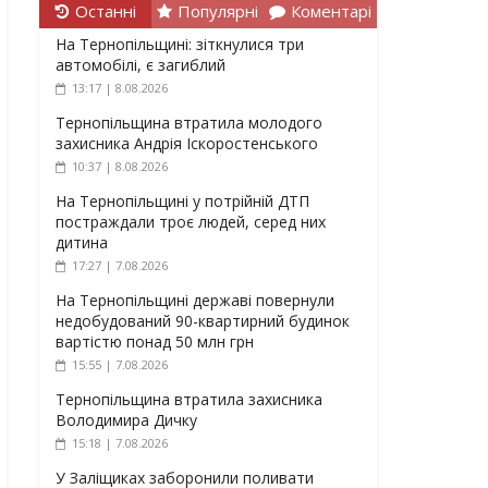
Останні
Популярні
Коментарі
На Тернопільщині: зіткнулися три
автомобілі, є загиблий
13:17 | 8.08.2026
Тернопільщина втратила молодого
захисника Андрія Іскоростенського
10:37 | 8.08.2026
На Тернопільщині у потрійній ДТП
постраждали троє людей, серед них
дитина
17:27 | 7.08.2026
На Тернопільщині державі повернули
недобудований 90-квартирний будинок
вартістю понад 50 млн грн
15:55 | 7.08.2026
Тернопільщина втратила захисника
Володимира Дичку
15:18 | 7.08.2026
У Заліщиках заборонили поливати