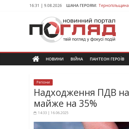
Skip
16:31 | 9.08.2026
ШАНА ГЕРОЯМ:
Тернопільщина
to
Вважався зник
content
ПОГЛЯД
На війні загин
Тернопільщина
Тернопільщина 
Новини
Тернополя.
Тернопільські
новини
НОВИНИ
ВІЙНА
ПАНТЕОН ГЕРОЇВ
та
події
Регіони
Надходження ПДВ на
майже на 35%
14:33 | 16.06.2025