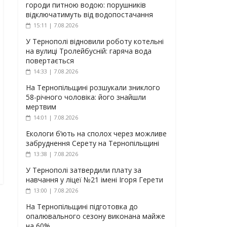
городи питною водою: порушників
відключатимуть від водопостачання
15:11 | 7.08.2026
У Тернополі відновили роботу котельні
на вулиці Тролейбусній: гаряча вода
повертається
14:33 | 7.08.2026
На Тернопільщині розшукали зниклого
58-річного чоловіка: його знайшли
мертвим
14:01 | 7.08.2026
Екологи б’ють на сполох через можливе
забруднення Серету на Тернопільщині
13:38 | 7.08.2026
У Тернополі затвердили плату за
навчання у ліцеї №21 імені Ігоря Герети
13:00 | 7.08.2026
На Тернопільщині підготовка до
опалювального сезону виконана майже
на 60%