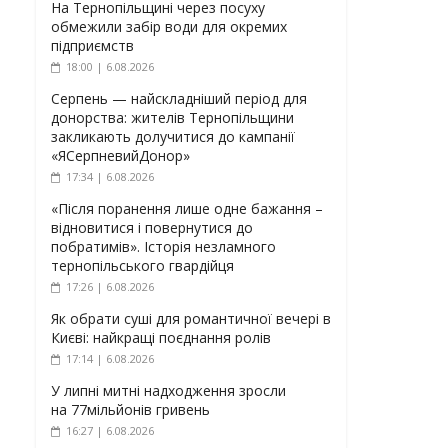
На Тернопільщині через посуху
обмежили забір води для окремих
підприємств
18:00 | 6.08.2026
Серпень — найскладніший період для
донорства: жителів Тернопільщини
закликають долучитися до кампанії
«ЯСерпневийДонор»
17:34 | 6.08.2026
«Після поранення лише одне бажання –
відновитися і повернутися до
побратимів». Історія незламного
тернопільського гвардійця
17:26 | 6.08.2026
Як обрати суші для романтичної вечері в
Києві: найкращі поєднання ролів
17:14 | 6.08.2026
У липні митні надходження зросли
на 77мільйонів гривень
16:27 | 6.08.2026