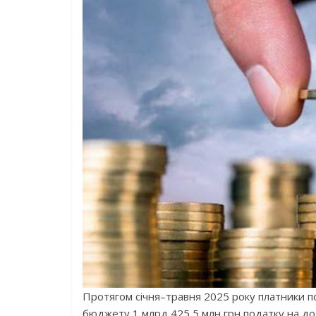
Протягом січня–травня 2025 року платники п
бюджету 1 млрд 425,5 млн грн податку на дод