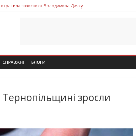
 втратила захисника Володимира Дичку
лим безвісти, – Ангелом додому повертається захисник Михайло
ув молодий захисник Дмитро Березко з Тернопільщини
 втратила захисника Володимира Вельму
втратила молодого захисника Андрія Іскоростенського
СПРАВЖНІ
БЛОГИ
 Тернопільщині зросли