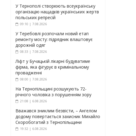
У Тернополі створюють всеукраїнську
організацію нащадків українських жертв
польських репресій
09:10 | 7.08.2026
У Теребовлі розпочали новий етап
ремонту мосту: підрядник влаштовує
дорожній одяг
08:33 | 7.08.2026
Ліфт у Бучацькій лікарні будуватиме
фірма, яка фігурує в кримінальному
провадженні
08:00 | 7.08.2026
На Тернопільщині розшукують 72-
річного чоловіка з порушенням зору
21:08 | 6.08.2026
Вважався зниклим безвісти, – Ангелом
додому повертається захисник Михайло
Скоробогатий з Тернопільщини
19:32 | 6.08.2026