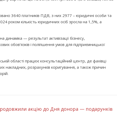
овано 3640 платників ПДВ, з них 2977 – юридичні особи та
2024 роком кількість юридичних осіб зросла на 1,5%, а
на динаміка — результат активізації бізнесу,
ових обов’язків і поліпшення умов для підприємницької
ьській області працює консультаційний центр, де фахівці
х накладних, розрахунків коригування, а також причин
орій.
продовжили акцію до Дня донора — подарунків