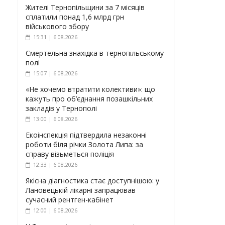
Жителі Тернопільщини за 7 місяців
сплатили понад 1,6 млрд грн
військового збору
15:31 | 6.08.2026
Смертельна знахідка в тернопільському
полі
15:07 | 6.08.2026
«Не хочемо втратити колективи»: що
кажуть про об’єднання позашкільних
закладів у Тернополі
13:00 | 6.08.2026
Екоінспекція підтвердила незаконні
роботи біля річки Золота Липа: за
справу візьметься поліція
12:33 | 6.08.2026
Якісна діагностика стає доступнішою: у
Лановецькій лікарні запрацював
сучасний рентген-кабінет
12:00 | 6.08.2026