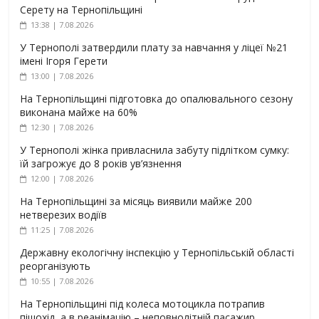
Серету на Тернопільщині
13:38 | 7.08.2026
У Тернополі затвердили плату за навчання у ліцеї №21
імені Ігоря Герети
13:00 | 7.08.2026
На Тернопільщині підготовка до опалювального сезону
виконана майже на 60%
12:30 | 7.08.2026
У Тернополі жінка привласнила забуту підлітком сумку:
їй загрожує до 8 років ув’язнення
12:00 | 7.08.2026
На Тернопільщині за місяць виявили майже 200
нетверезих водіїв
11:25 | 7.08.2026
Державну екологічну інспекцію у Тернопільській області
реорганізують
10:55 | 7.08.2026
На Тернопільщині під колеса мотоцикла потрапив
пішохід, а в реанімацію – неповнолітній пасажир