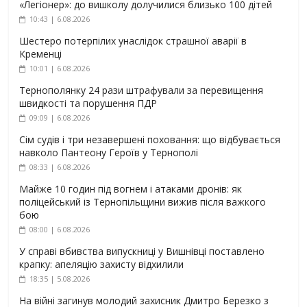
«Легіонер»: до вишколу долучилися близько 100 дітей
10:43 | 6.08.2026
Шестеро потерпілих унаслідок страшної аварії в
Кременці
10:01 | 6.08.2026
Тернополянку 24 рази штрафували за перевищення
швидкості та порушення ПДР
09:09 | 6.08.2026
Сім судів і три незавершені поховання: що відбувається
навколо Пантеону Героїв у Тернополі
08:33 | 6.08.2026
Майже 10 годин під вогнем і атаками дронів: як
поліцейський із Тернопільщини вижив після важкого
бою
08:00 | 6.08.2026
У справі вбивства випускниці у Вишнівці поставлено
крапку: апеляцію захисту відхилили
18:35 | 5.08.2026
На війні загинув молодий захисник Дмитро Березко з