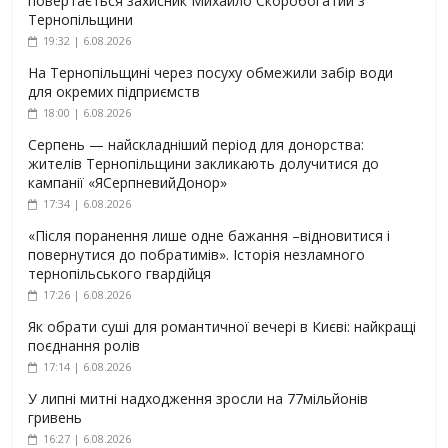
повертається захисник Михайло Скоробогатий з
Тернопільщини
19:32 | 6.08.2026
На Тернопільщині через посуху обмежили забір води
для окремих підприємств
18:00 | 6.08.2026
Серпень — найскладніший період для донорства:
жителів Тернопільщини закликають долучитися до
кампанії «ЯСерпневийДонор»
17:34 | 6.08.2026
«Після поранення лише одне бажання –відновитися і
повернутися до побратимів». Історія незламного
тернопільського гвардійця
17:26 | 6.08.2026
Як обрати суші для романтичної вечері в Києві: найкращі
поєднання ролів
17:14 | 6.08.2026
У липні митні надходження зросли на 77мільйонів
гривень
16:27 | 6.08.2026