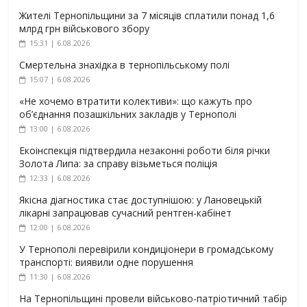
Жителі Тернопільщини за 7 місяців сплатили понад 1,6
млрд грн військового збору
15:31 | 6.08.2026
Смертельна знахідка в тернопільському полі
15:07 | 6.08.2026
«Не хочемо втратити колективи»: що кажуть про
об’єднання позашкільних закладів у Тернополі
13:00 | 6.08.2026
Екоінспекція підтвердила незаконні роботи біля річки
Золота Липа: за справу візьметься поліція
12:33 | 6.08.2026
Якісна діагностика стає доступнішою: у Лановецькій
лікарні запрацював сучасний рентген-кабінет
12:00 | 6.08.2026
У Тернополі перевірили кондиціонери в громадському
транспорті: виявили одне порушення
11:30 | 6.08.2026
На Тернопільщині провели військово-патріотичний табір