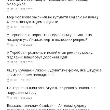
мотоцикла
10:16 | 7.08.2026
Мер Чорткова закликав не купувати будівлю на вулиці
Хічія: її планують демонтувати
10:00 | 7.08.2026
У Тернополі створюють всеукраїнську організацію
нащадків українських жертв польських репресій
09:10 | 7.08.2026
У Теребовлі розпочали новий етап ремонту мосту:
підрядник влаштовує дорожній одяг
08:33 | 7.08.2026
Ліфт у Бучацькій лікарні будуватиме фірма, яка фігурує в
кримінальному провадженні
08:00 | 7.08.2026
На Тернопільщині розшукують 72-річного чоловіка з
порушенням зору
21:08 | 6.08.2026
Вважався зниклим безвісти, – Ангелом додому