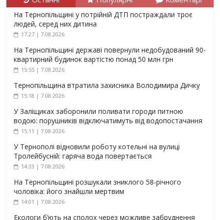
На Тернопільщині у потрійній ДТП постраждали троє
людей, серед них дитина
17:27 | 7.08.2026
На Тернопільщині державі повернули недобудований 90-
квартирний будинок вартістю понад 50 млн грн
15:55 | 7.08.2026
Тернопільщина втратила захисника Володимира Дичку
15:18 | 7.08.2026
У Заліщиках заборонили поливати городи питною
водою: порушників відключатимуть від водопостачання
15:11 | 7.08.2026
У Тернополі відновили роботу котельні на вулиці
Тролейбусній: гаряча вода повертається
14:33 | 7.08.2026
На Тернопільщині розшукали зниклого 58-річного
чоловіка: його знайшли мертвим
14:01 | 7.08.2026
Екологи б’ють на сполох через можливе забруднення