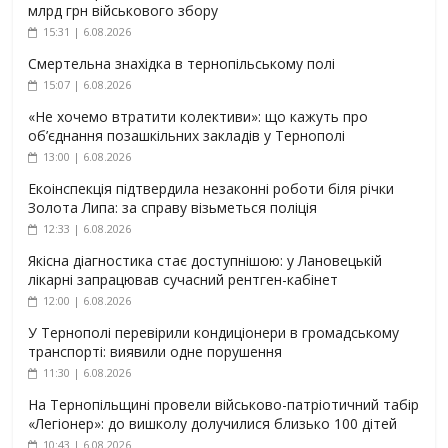
млрд грн військового збору
15:31 | 6.08.2026
Смертельна знахідка в тернопільському полі
15:07 | 6.08.2026
«Не хочемо втратити колективи»: що кажуть про
об’єднання позашкільних закладів у Тернополі
13:00 | 6.08.2026
Екоінспекція підтвердила незаконні роботи біля річки
Золота Липа: за справу візьметься поліція
12:33 | 6.08.2026
Якісна діагностика стає доступнішою: у Лановецькій
лікарні запрацював сучасний рентген-кабінет
12:00 | 6.08.2026
У Тернополі перевірили кондиціонери в громадському
транспорті: виявили одне порушення
11:30 | 6.08.2026
На Тернопільщині провели військово-патріотичний табір
«Легіонер»: до вишколу долучилися близько 100 дітей
10:43 | 6.08.2026