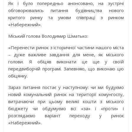
Як і було попередньо анонсовано, на зустрічі
обговорювались питання будівництва нового
критого ринку та умови співпраці з ринком
«Набережний».
Міський голова Володимир Шматько:
«Перенести ринок з історичної частини нашого міста
– дуже важливе завдання для мене, як міського
голови. Я обіцяв виконати це ще у своїй
передвиборчій програмі. Запевняю, що виконаю цю
обіцянку.
Зараз питання постає у наступному: чи ми будуємо
новий комунальний ринок на території комунгоспу,
витрачаючи при цьому великі кошти з міського
бюджету чи обдумуємо всі «за» і «проти» і
розглядаємо варіант переходу у ринок
«Набережний».