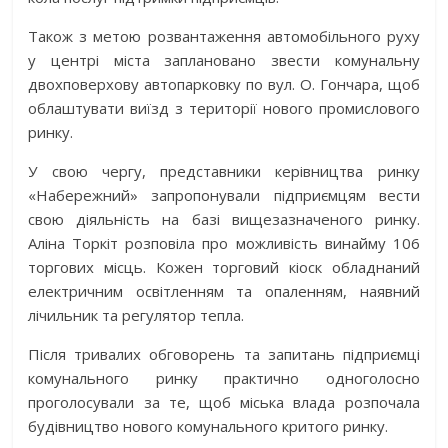
Також з метою розвантаження автомобільного руху
у центрі міста заплановано звести комунальну
двохповерхову автопарковку по вул. О. Гончара, щоб
облаштувати виїзд з території нового промислового
ринку.
У свою чергу, представники керівництва ринку
«Набережний» запропонували підприємцям вести
свою діяльність на базі вищезазначеного ринку.
Аліна Торкіт розповіла про можливість винайму 106
торгових місць. Кожен торговий кіоск обладнаний
електричним освітленням та опаленням, наявний
лічильник та регулятор тепла.
Після тривалих обговорень та запитань підприємці
комунального ринку практично одноголосно
проголосували за те, щоб міська влада розпочала
будівництво нового комунального критого ринку.