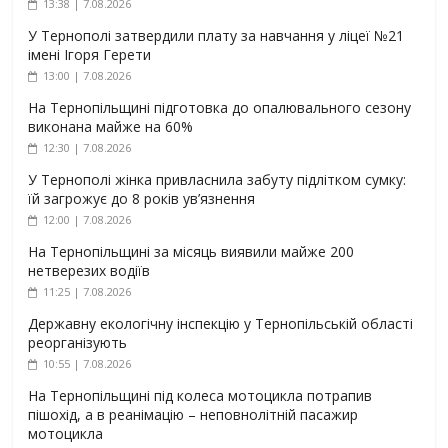
13:38 | 7.08.2026
У Тернополі затвердили плату за навчання у ліцеї №21
імені Ігоря Герети
13:00 | 7.08.2026
На Тернопільщині підготовка до опалювального сезону
виконана майже на 60%
12:30 | 7.08.2026
У Тернополі жінка привласнила забуту підлітком сумку:
їй загрожує до 8 років ув’язнення
12:00 | 7.08.2026
На Тернопільщині за місяць виявили майже 200
нетверезих водіїв
11:25 | 7.08.2026
Державну екологічну інспекцію у Тернопільській області
реорганізують
10:55 | 7.08.2026
На Тернопільщині під колеса мотоцикла потрапив
пішохід, а в реанімацію – неповнолітній пасажир
мотоцикла