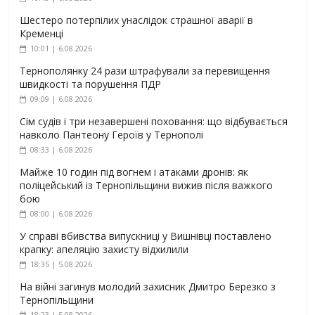
Шестеро потерпілих унаслідок страшної аварії в
Кременці
10:01 | 6.08.2026
Тернополянку 24 рази штрафували за перевищення
швидкості та порушення ПДР
09:09 | 6.08.2026
Сім судів і три незавершені поховання: що відбувається
навколо Пантеону Героїв у Тернополі
08:33 | 6.08.2026
Майже 10 годин під вогнем і атаками дронів: як
поліцейський із Тернопільщини вижив після важкого
бою
08:00 | 6.08.2026
У справі вбивства випускниці у Вишнівці поставлено
крапку: апеляцію захисту відхилили
18:35 | 5.08.2026
На війні загинув молодий захисник Дмитро Березко з
Тернопільщини
18:23 | 5.08.2026