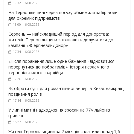
19:32 | 6.08.2026
На Тернопільщині через посуху обмежили забір води
для окремих підприємств
18:00 | 6.08.2026
Серпень — найскладніший період для донорства:
жителів Тернопільщини закликають долучитися до
кампанії «ЯСерпневийДонор»
17:34 | 6.08.2026
«Після поранення лише одне бажання –відновитися і
повернутися до побратимів». Історія незламного
тернопільського гвардійця
17:26 | 6.08.2026
Як обрати суші для романтичної вечері в Києві: найкращі
поєднання ролів
17:14 | 6.08.2026
У липні митні надходження зросли на 77мільйонів
гривень
16:27 | 6.08.2026
Жителі Тернопільщини за 7 місяців сплатили понад 1,6