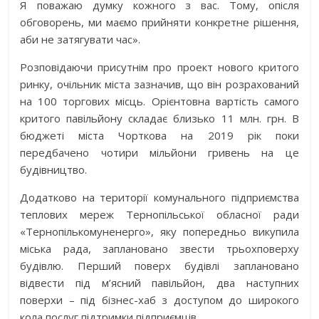
Я поважаю думку кожного з вас. Тому, опісля
обговорень, ми маємо прийняти конкретне рішення,
аби не затягувати час».
Розповідаючи присутнім про проект нового критого
ринку, очільник міста зазначив, що він розрахований
на 100 торгових місць. Орієнтовна вартість самого
критого павільйону складає близько 11 млн. грн. В
бюджеті міста Чорткова на 2019 рік поки
передбачено чотири мільйони гривень на це
будівництво.
Додатково на території комунального підприємства
теплових мереж Тернопільської обласної ради
«Тернопількомуненерго», яку попередньо викупила
міська рада, заплановано звести трьохповерху
будівлю. Перший поверх будівлі заплановано
відвести під м’ясний павільйон, два наступних
поверхи – під бізнес-хаб з доступом до широкого
кола послуг підтримки підприємців.