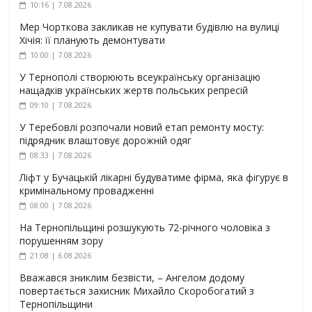
10:16 | 7.08.2026
Мер Чорткова закликав не купувати будівлю на вулиці
Хічія: її планують демонтувати
10:00 | 7.08.2026
У Тернополі створюють всеукраїнську організацію
нащадків українських жертв польських репресій
09:10 | 7.08.2026
У Теребовлі розпочали новий етап ремонту мосту:
підрядник влаштовує дорожній одяг
08:33 | 7.08.2026
Ліфт у Бучацькій лікарні будуватиме фірма, яка фігурує в
кримінальному провадженні
08:00 | 7.08.2026
На Тернопільщині розшукують 72-річного чоловіка з
порушенням зору
21:08 | 6.08.2026
Вважався зниклим безвісти, – Ангелом додому
повертається захисник Михайло Скоробогатий з
Тернопільщини