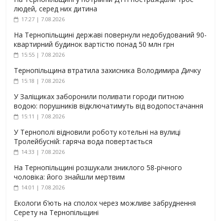
людей, серед них дитина
17:27 | 7.08.2026
На Тернопільщині державі повернули недобудований 90-
квартирний будинок вартістю понад 50 млн грн
15:55 | 7.08.2026
Тернопільщина втратила захисника Володимира Дичку
15:18 | 7.08.2026
У Заліщиках заборонили поливати городи питною
водою: порушників відключатимуть від водопостачання
15:11 | 7.08.2026
У Тернополі відновили роботу котельні на вулиці
Тролейбусній: гаряча вода повертається
14:33 | 7.08.2026
На Тернопільщині розшукали зниклого 58-річного
чоловіка: його знайшли мертвим
14:01 | 7.08.2026
Екологи б’ють на сполох через можливе забруднення
Серету на Тернопільщині