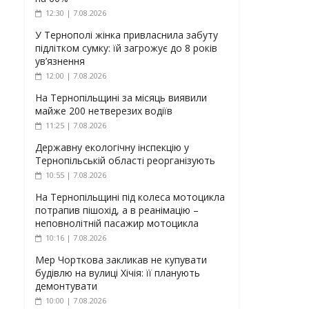
12:30 | 7.08.2026
У Тернополі жінка привласнила забуту
підлітком сумку: їй загрожує до 8 років
ув’язнення
12:00 | 7.08.2026
На Тернопільщині за місяць виявили
майже 200 нетверезих водіїв
11:25 | 7.08.2026
Державну екологічну інспекцію у
Тернопільській області реорганізують
10:55 | 7.08.2026
На Тернопільщині під колеса мотоцикла
потрапив пішохід, а в реанімацію –
неповнолітній пасажир мотоцикла
10:16 | 7.08.2026
Мер Чорткова закликав не купувати
будівлю на вулиці Хічія: її планують
демонтувати
10:00 | 7.08.2026