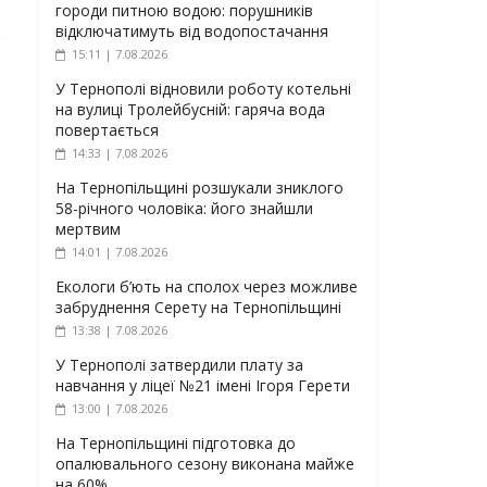
городи питною водою: порушників
відключатимуть від водопостачання
15:11 | 7.08.2026
У Тернополі відновили роботу котельні
на вулиці Тролейбусній: гаряча вода
повертається
14:33 | 7.08.2026
На Тернопільщині розшукали зниклого
58-річного чоловіка: його знайшли
мертвим
14:01 | 7.08.2026
Екологи б’ють на сполох через можливе
забруднення Серету на Тернопільщині
13:38 | 7.08.2026
У Тернополі затвердили плату за
навчання у ліцеї №21 імені Ігоря Герети
13:00 | 7.08.2026
На Тернопільщині підготовка до
опалювального сезону виконана майже
на 60%