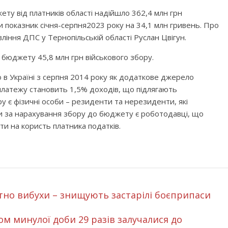
жету
від платників області
надійшло
362,4
млн грн
и показник
січня-
серпня
2023
року на
34,1
млн гривень
.
Про
вління ДПС у Тернопільській області Руслан
Цвігун
.
о бюджету
45,8
млн грн військового збору.
 в Україні з серпня 2014 року як додаткове джерело
о платежу становить 1,5% доходів, що підлягають
 є фізичні особи – резиденти та нерезиденти, які
ми за нарахування збору до бюджету є роботодавці, що
ти на користь платника податків.
тно вибухи – знищують застарілі боєприпаси
м минулої доби 29 разів залучалися до