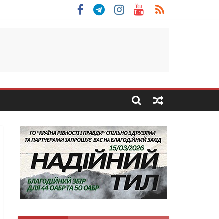
 Скоробогатий з Тернопільщини