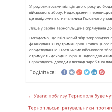
Упродовж
восьми
місяців
цього року
до бюд
військового збору. Надходження перевищил
це повідомив
в.о
. начальника Головного упра
Лише у
серпні
Тернопільщина спрямувала д
Нагада
ємо, що військовий збір запроваджено
фінансування і підтримки армії. Ставка цьог
оподаткуванню. Платниками військового збору
отримують
доходи в Україні. Відповідальни
нараховують доходи у вигляді заробітної пла
Поділіться:
←
Увага: поблизу Тернополя буде чу
Тернопільські рятувальники протяго