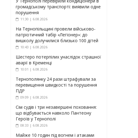
У Тернополі перевірили кондиціонери в
громадському транспорті: виявили одне
порушення
11:30 | 6.08.2026
На Тернопільщині провели військово-
патріотичний табір «Легіонер»: до
вишколу долучилися близько 100 дітей
10:43 | 6.08.2026
Шестеро потерпілих унаслідок страшної
аварії в Кременці
10:01 | 6.08.2026
Тернополянку 24 рази штрафували за
перевищення швидкості та порушення
ПДР
09:09 | 6.08.2026
Сім судів і три незавершені поховання:
що відбувається навколо Пантеону
Героїв у Тернополі
08:33 | 6.08.2026
Майже 10 годин під вогнем і атаками