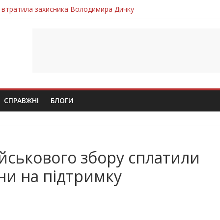
 втратила захисника Володимира Дичку
лим безвісти, – Ангелом додому повертається захисник Михайло
ув молодий захисник Дмитро Березко з Тернопільщини
 втратила захисника Володимира Вельму
втратила молодого захисника Андрія Іскоростенського
СПРАВЖНІ
БЛОГИ
ійськового збору сплатили
ни на підтримку