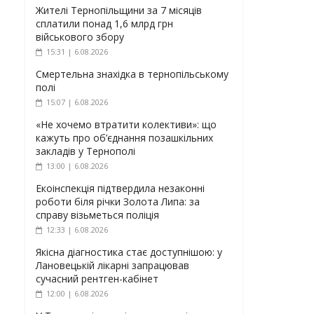
Жителі Тернопільщини за 7 місяців
сплатили понад 1,6 млрд грн
військового збору
15:31 | 6.08.2026
Смертельна знахідка в тернопільському
полі
15:07 | 6.08.2026
«Не хочемо втратити колективи»: що
кажуть про об’єднання позашкільних
закладів у Тернополі
13:00 | 6.08.2026
Екоінспекція підтвердила незаконні
роботи біля річки Золота Липа: за
справу візьметься поліція
12:33 | 6.08.2026
Якісна діагностика стає доступнішою: у
Лановецькій лікарні запрацював
сучасний рентген-кабінет
12:00 | 6.08.2026