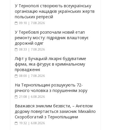
У Тернополі створюють всеукраїнську
організацію нащадків українських жертв
польських репресій
09:10 | 7.08.2026
У Теребовлі розпочали новий етап
ремонту мосту: підрядник влаштовує
дорожній одяг
08:33 | 7.08.2026
Ліфт у Бучацькій лікарні будуватиме
фірма, яка фігурує в кримінальному
провадженні
08:00 | 7.08.2026
На Тернопільщині розшукують 72-
річного чоловіка з порушенням зору
21:08 | 6.08.2026
Вважався зниклим безвісти, – Ангелом
додому повертається захисник Михайло
Скоробогатий з Тернопільщини
19:32 | 6.08.2026