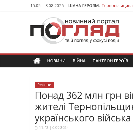
Skip
15:05 | 8.08.2026
ШАНА ГЕРОЯМ:
Тернопільщина
to
Вважався зник
content
ПОГЛЯД
На війні загин
Тернопільщина
Тернопільщина 
Новини
Тернополя.
Тернопільські
новини
НОВИНИ
ВІЙНА
ПАНТЕОН ГЕРОЇВ
та
події
Регіони
Понад 362 млн грн в
жителі Тернопільщи
українського війська
11:42 | 6.09.2024