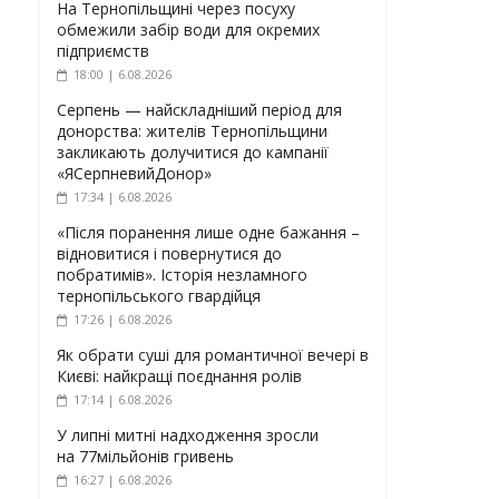
На Тернопільщині через посуху
обмежили забір води для окремих
підприємств
18:00 | 6.08.2026
Серпень — найскладніший період для
донорства: жителів Тернопільщини
закликають долучитися до кампанії
«ЯСерпневийДонор»
17:34 | 6.08.2026
«Після поранення лише одне бажання –
відновитися і повернутися до
побратимів». Історія незламного
тернопільського гвардійця
17:26 | 6.08.2026
Як обрати суші для романтичної вечері в
Києві: найкращі поєднання ролів
17:14 | 6.08.2026
У липні митні надходження зросли
на 77мільйонів гривень
16:27 | 6.08.2026