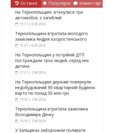
Останні
Популярні
Коментарі
На Тернопільщині: зіткнулися три
автомобілі, є загиблий
13:17 | 8.08.2026
Тернопільщина втратила молодого
захисника Андрія Іскоростенського
10:37 | 8.08.2026
На Тернопільщині у потрійній ДТП
постраждали троє людей, серед них
дитина
17:27 | 7.08.2026
На Тернопільщині державі повернули
недобудований 90-квартирний будинок
вартістю понад 50 млн грн
15:55 | 7.08.2026
Тернопільщина втратила захисника
Володимира Дичку
15:18 | 7.08.2026
У Заліщиках заборонили поливати