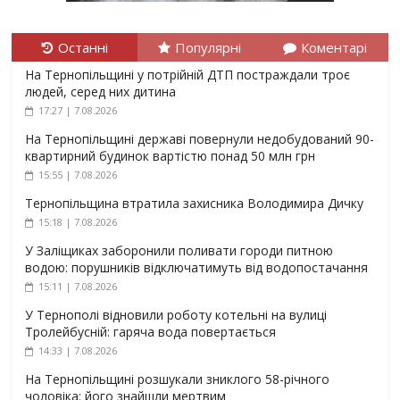
Останні
Популярні
Коментарі
На Тернопільщині у потрійній ДТП постраждали троє
людей, серед них дитина
17:27 | 7.08.2026
На Тернопільщині державі повернули недобудований 90-
квартирний будинок вартістю понад 50 млн грн
15:55 | 7.08.2026
Тернопільщина втратила захисника Володимира Дичку
15:18 | 7.08.2026
У Заліщиках заборонили поливати городи питною
водою: порушників відключатимуть від водопостачання
15:11 | 7.08.2026
У Тернополі відновили роботу котельні на вулиці
Тролейбусній: гаряча вода повертається
14:33 | 7.08.2026
На Тернопільщині розшукали зниклого 58-річного
чоловіка: його знайшли мертвим