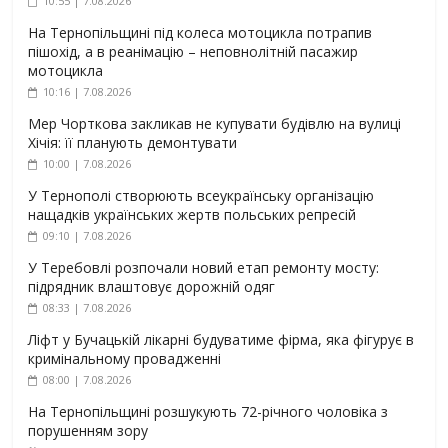
10:55 | 7.08.2026
На Тернопільщині під колеса мотоцикла потрапив
пішохід, а в реанімацію – неповнолітній пасажир
мотоцикла
10:16 | 7.08.2026
Мер Чорткова закликав не купувати будівлю на вулиці
Хічія: її планують демонтувати
10:00 | 7.08.2026
У Тернополі створюють всеукраїнську організацію
нащадків українських жертв польських репресій
09:10 | 7.08.2026
У Теребовлі розпочали новий етап ремонту мосту:
підрядник влаштовує дорожній одяг
08:33 | 7.08.2026
Ліфт у Бучацькій лікарні будуватиме фірма, яка фігурує в
кримінальному провадженні
08:00 | 7.08.2026
На Тернопільщині розшукують 72-річного чоловіка з
порушенням зору