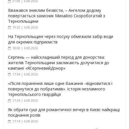
21:08 | 6.08.2026
Вважався зниклим безвісти, – Ангелом додому
повертається захисник Михайло Скоробогатий з
Тернопільщини
19:32 | 6.08.2026
На Тернопільщині через посуху обмежили забір води
для окремих підприємств
18:00 | 6.08.2026
Серпень — найскладніший період для донорства:
жителів Тернопільщини закликають долучитися до
кампанії «ЯСерпневийДонор»
17:34 | 6.08.2026
«Після поранення лише одне бажання –відновитися і
повернутися до побратимів». Історія незламного
тернопільського гвардійця
17:26 | 6.08.2026
Як обрати суші для романтичної вечері в Києві: найкращі
поєднання ролів
17:14 | 6.08.2026