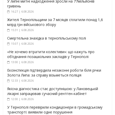
У липні митні надходження зросли на 77мільйонів
гривень
16:27 | 6.08.2026
Жителі Тернопільщини за 7 місяців сплатили понад 1,6
млрд грн військового збору
15:31 | 6.08.2026
Смертельна знахідка в тернопільському полі
15:07 | 6.08.2026
«Не хочемо втратити колективи»: що кажуть про
об’єднання позашкільних закладів у Тернополі
13:00 | 6.08.2026
Екоінспекція підтвердила незаконні роботи біля річки
Золота Липа: за справу візьметься поліція
12:33 | 6.08.2026
Якісна діагностика стає доступнішою: у Лановецькій
лікарні запрацював сучасний рентген-кабінет
12:00 | 6.08.2026
У Тернополі перевірили кондиціонери в громадському
транспорті: виявили одне порушення