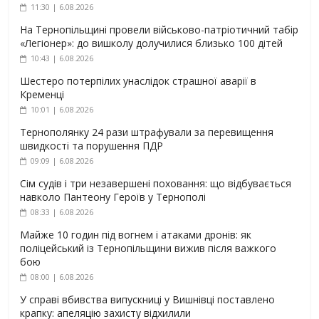
11:30 | 6.08.2026
На Тернопільщині провели військово-патріотичний табір
«Легіонер»: до вишколу долучилися близько 100 дітей
10:43 | 6.08.2026
Шестеро потерпілих унаслідок страшної аварії в
Кременці
10:01 | 6.08.2026
Тернополянку 24 рази штрафували за перевищення
швидкості та порушення ПДР
09:09 | 6.08.2026
Сім судів і три незавершені поховання: що відбувається
навколо Пантеону Героїв у Тернополі
08:33 | 6.08.2026
Майже 10 годин під вогнем і атаками дронів: як
поліцейський із Тернопільщини вижив після важкого
бою
08:00 | 6.08.2026
У справі вбивства випускниці у Вишнівці поставлено
крапку: апеляцію захисту відхилили