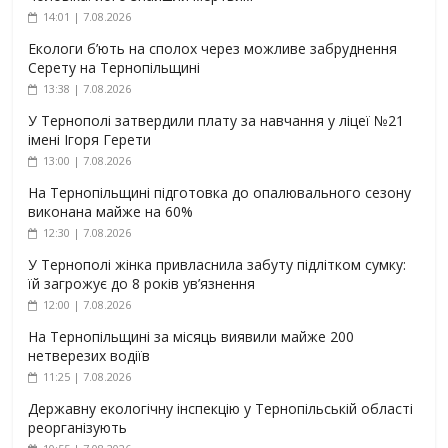
14:01 | 7.08.2026
Екологи б’ють на сполох через можливе забруднення
Серету на Тернопільщині
13:38 | 7.08.2026
У Тернополі затвердили плату за навчання у ліцеї №21
імені Ігоря Герети
13:00 | 7.08.2026
На Тернопільщині підготовка до опалювального сезону
виконана майже на 60%
12:30 | 7.08.2026
У Тернополі жінка привласнила забуту підлітком сумку:
їй загрожує до 8 років ув’язнення
12:00 | 7.08.2026
На Тернопільщині за місяць виявили майже 200
нетверезих водіїв
11:25 | 7.08.2026
Державну екологічну інспекцію у Тернопільській області
реорганізують