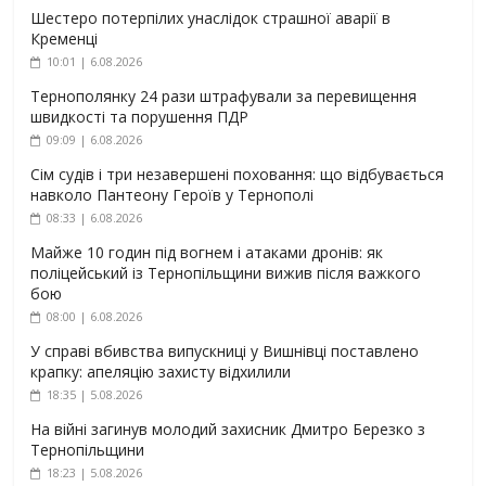
Шестеро потерпілих унаслідок страшної аварії в
Кременці
10:01 | 6.08.2026
Тернополянку 24 рази штрафували за перевищення
швидкості та порушення ПДР
09:09 | 6.08.2026
Сім судів і три незавершені поховання: що відбувається
навколо Пантеону Героїв у Тернополі
08:33 | 6.08.2026
Майже 10 годин під вогнем і атаками дронів: як
поліцейський із Тернопільщини вижив після важкого
бою
08:00 | 6.08.2026
У справі вбивства випускниці у Вишнівці поставлено
крапку: апеляцію захисту відхилили
18:35 | 5.08.2026
На війні загинув молодий захисник Дмитро Березко з
Тернопільщини
18:23 | 5.08.2026