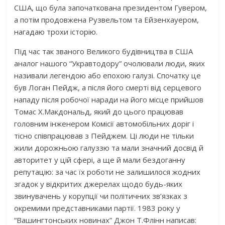
США, що була започаткована президентом Гувером,
а потім продовжена Рузвельтом та Ейзенхауером,
нагадаю трохи історію.
Під час так званого Великого будівництва в США
аналог нашого “Укравтодору” очолювали люди, яких
називали легендою або епохою галузі. Спочатку це
був Логан Пейдж, а після його смерті від серцевого
нападу після робочої наради на його місце прийшов
Томас Х.Макдональд, який до цього працював
головним інженером Комісії автомобільних доріг і
тісно співпрацював з Пейджем. Ці люди не тільки
жили дорожньою галуззю та мали значний досвід й
авторитет у цій сфері, а ще й мали бездоганну
репутацію: за час їх роботи не залишилося жодних
згадок у відкритих джерелах щодо будь-яких
звинувачень у корупції чи політичних зв’язках з
окремими представниками партії. 1983 року у
“Вашингтонських новинах” Джон Т.Флінн написав: