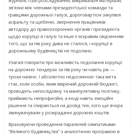
журналістські розслідування, викривальні матеріали,
зв’язки між членами президентської команди та
гравцями дорожньої галузі, дороговартісні закупівлі
асфальту та щебеню, звернення працівників
автодору до правоохоронних органів і президента
щодо корупції в галузі та інше є яскравим свідченням
того, що за пів року дива не сталося, і корупції в
дорожньому будівництві не подолано.
Узагалі говорити про можливість подолання корупції
на дорожніх тендерах за пів року чи навіть рік —
трохи наївно. І абсолютно недосяжною така мета
стає, коли особи, яким ввірений дорожній бюджет,
проводять непослідовну та маніпулятивну політику,
приймають непрофесійні, а іноді навіть емоційні
рішення та спираються на досвід тих, кого ще вчора
звинувачували у розкраданні дорожніх коштів.
Враховуючи проведення паралелей симпатиками
“Великого будівництва” з аналогічною програмою в