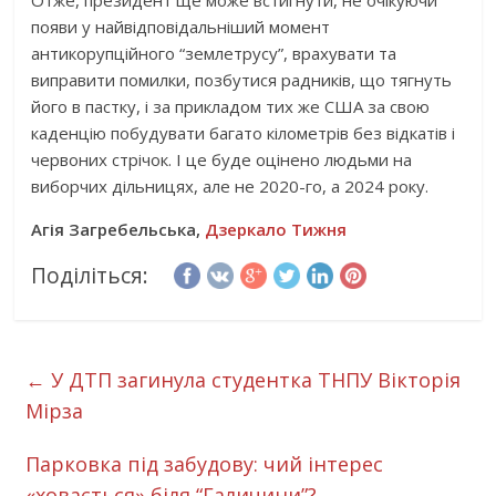
Отже, президент ще може встигнути, не очікуючи
появи у найвідповідальніший момент
антикорупційного “землетрусу”, врахувати та
виправити помилки, позбутися радників, що тягнуть
його в пастку, і за прикладом тих же США за свою
каденцію побудувати багато кілометрів без відкатів і
червоних стрічок. І це буде оцінено людьми на
виборчих дільницях, але не 2020-го, а 2024 року.
Агія Загребельська,
Дзеркало Тижня
Поділіться:
←
У ДТП загинула студентка ТНПУ Вікторія
Мірза
Парковка під забудову: чий інтерес
«ховається» біля “Галичини”?
→