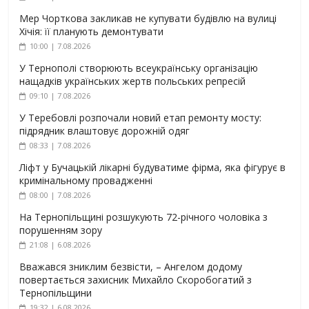
Мер Чорткова закликав не купувати будівлю на вулиці
Хічія: її планують демонтувати
10:00 | 7.08.2026
У Тернополі створюють всеукраїнську організацію
нащадків українських жертв польських репресій
09:10 | 7.08.2026
У Теребовлі розпочали новий етап ремонту мосту:
підрядник влаштовує дорожній одяг
08:33 | 7.08.2026
Ліфт у Бучацькій лікарні будуватиме фірма, яка фігурує в
кримінальному провадженні
08:00 | 7.08.2026
На Тернопільщині розшукують 72-річного чоловіка з
порушенням зору
21:08 | 6.08.2026
Вважався зниклим безвісти, – Ангелом додому
повертається захисник Михайло Скоробогатий з
Тернопільщини
19:32 | 6.08.2026