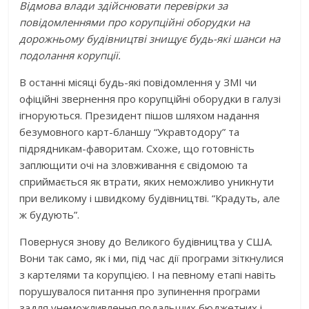
Відмова влади здійснювати перевірки за
повідомленнями про корупційні оборудки на
дорожньому будівництві знищує будь-які шанси на
подолання корупції.
В останні місяці будь-які повідомлення у ЗМІ чи
офіційні звернення про корупційні оборудки в галузі
ігноруються. Президент пішов шляхом надання
безумовного карт-бланшу “Укравтодору” та
підрядникам-фаворитам. Схоже, що готовність
заплющити очі на зловживання є свідомою та
сприймається як втрати, яких неможливо уникнути
при великому і швидкому будівництві. “Крадуть, але
ж будують”.
Повернуся знову до Великого будівництва у США.
Вони так само, як і ми, під час дії програми зіткнулися
з картелями та корупцією. І на певному етапі навіть
порушувалося питання про зупинення програми
задля унеможливлення подальших бюджетних і