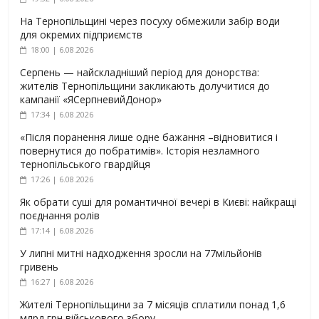
На Тернопільщині через посуху обмежили забір води
для окремих підприємств
18:00 | 6.08.2026
Серпень — найскладніший період для донорства:
жителів Тернопільщини закликають долучитися до
кампанії «ЯСерпневийДонор»
17:34 | 6.08.2026
«Після поранення лише одне бажання –відновитися і
повернутися до побратимів». Історія незламного
тернопільського гвардійця
17:26 | 6.08.2026
Як обрати суші для романтичної вечері в Києві: найкращі
поєднання ролів
17:14 | 6.08.2026
У липні митні надходження зросли на 77мільйонів
гривень
16:27 | 6.08.2026
Жителі Тернопільщини за 7 місяців сплатили понад 1,6
млрд грн військового збору