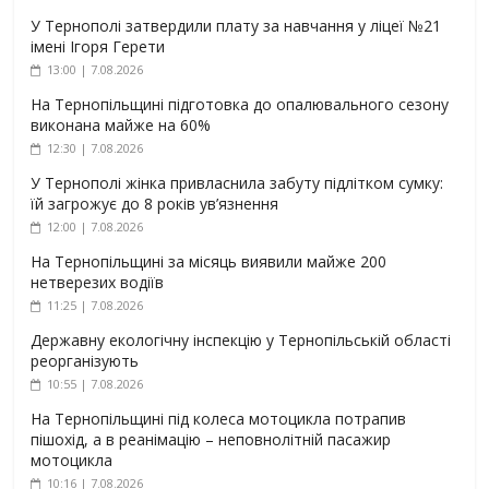
У Тернополі затвердили плату за навчання у ліцеї №21
імені Ігоря Герети
13:00 | 7.08.2026
На Тернопільщині підготовка до опалювального сезону
виконана майже на 60%
12:30 | 7.08.2026
У Тернополі жінка привласнила забуту підлітком сумку:
їй загрожує до 8 років ув’язнення
12:00 | 7.08.2026
На Тернопільщині за місяць виявили майже 200
нетверезих водіїв
11:25 | 7.08.2026
Державну екологічну інспекцію у Тернопільській області
реорганізують
10:55 | 7.08.2026
На Тернопільщині під колеса мотоцикла потрапив
пішохід, а в реанімацію – неповнолітній пасажир
мотоцикла
10:16 | 7.08.2026