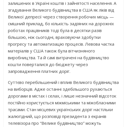
залишених в Україні коштів і зайнятості населення. А
згадування Великого будівництва в США як ліків від
Великої депресії через створення робочих місць —
смішний приклад, бо кількість задіяних на дорожніх
роботах працівників тоді була в десятки разів
більшою, ніж сьогодні, враховуючи здобутки
прогресу та автоматизацію процесів. Левова частка
матеріалів у США також була вітчизняного
виробництва. Та й самі витрачені на будівництво
кошти поверталися до бюджету через
запровадження платних доріг.
Суттєво перебільшений і вплив Великого будівництва
на виборців. Адже останні здебільшого рухаються
дорогами в містах і селах, і лише незначний відсоток
постійно користується міжміськими та міжобласними
трасами. Стан місцевих українських доріг настільки
жалюгідний, що розповіді президента з екранів
телевізора про “Велике будівництво” можуть