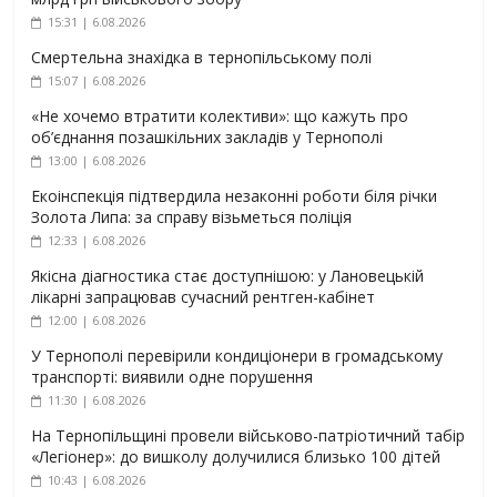
15:31 | 6.08.2026
Смертельна знахідка в тернопільському полі
15:07 | 6.08.2026
«Не хочемо втратити колективи»: що кажуть про
об’єднання позашкільних закладів у Тернополі
13:00 | 6.08.2026
Екоінспекція підтвердила незаконні роботи біля річки
Золота Липа: за справу візьметься поліція
12:33 | 6.08.2026
Якісна діагностика стає доступнішою: у Лановецькій
лікарні запрацював сучасний рентген-кабінет
12:00 | 6.08.2026
У Тернополі перевірили кондиціонери в громадському
транспорті: виявили одне порушення
11:30 | 6.08.2026
На Тернопільщині провели військово-патріотичний табір
«Легіонер»: до вишколу долучилися близько 100 дітей
10:43 | 6.08.2026