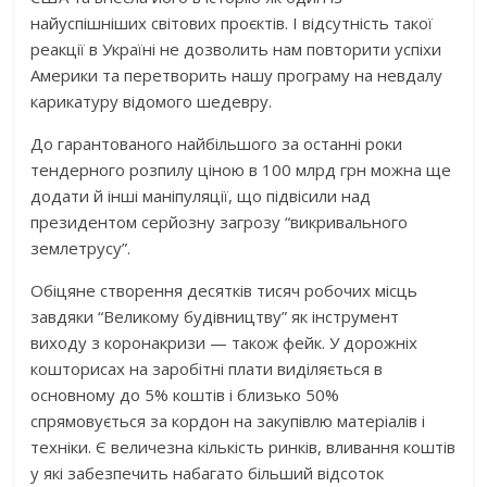
найуспішніших світових проєктів. І відсутність такої
реакції в Україні не дозволить нам повторити успіхи
Америки та перетворить нашу програму на невдалу
карикатуру відомого шедевру.
До гарантованого найбільшого за останні роки
тендерного розпилу ціною в 100 млрд грн можна ще
додати й інші маніпуляції, що підвісили над
президентом серйозну загрозу “викривального
землетрусу”.
Обіцяне створення десятків тисяч робочих місць
завдяки “Великому будівництву” як інструмент
виходу з коронакризи — також фейк. У дорожніх
кошторисах на заробітні плати виділяється в
основному до 5% коштів і близько 50%
спрямовується за кордон на закупівлю матеріалів і
техніки. Є величезна кількість ринків, вливання коштів
у які забезпечить набагато більший відсоток