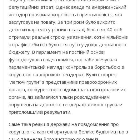
репутаційних втрат. Однак влада та американський
автодор проявили жорсткість і принциповість, яка
заслуговує на повагу. За три роки було викрито
десятки картелів у різних штатах, більш як 40 осіб
отримали реальні строки ув’язнення, сотні мільйонів
штрафів і збитків було стягнуто у дохід державного
бюджету. В парламенті на постійній основі
функціонувала слідча комісія, що забезпечувала
парламентський нагляд і контроль за боротьбою з
корупцією на дорожніх тендерах. Були створені
“летючі групи” з представників правоохоронних
органів, конкурентного відомства та контролюючих
органів, які займалися тільки розслідуванням
порушень на дорожніх тендерах і демонстрували
приголомшливі результати.
Саме така реакція держави на повідомлення про
корупцію та картелі врятувала Велике будівництво в
США та внесла його в історію як один із