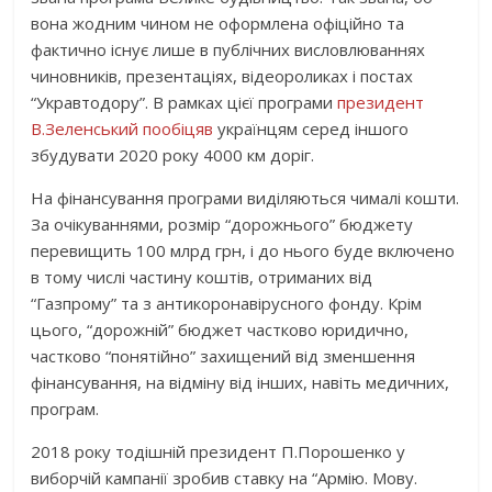
вона жодним чином не оформлена офіційно та
фактично існує лише в публічних висловлюваннях
чиновників, презентаціях, відеороликах і постах
“Укравтодору”. В рамках цієї програми
президент
В.Зеленський пообіцяв
українцям серед іншого
збудувати 2020 року 4000 км доріг.
На фінансування програми виділяються чималі кошти.
За очікуваннями, розмір “дорожнього” бюджету
перевищить 100 млрд грн, і до нього буде включено
в тому числі частину коштів, отриманих від
“Газпрому” та з антикоронавірусного фонду. Крім
цього, “дорожній” бюджет частково юридично,
частково “понятійно” захищений від зменшення
фінансування, на відміну від інших, навіть медичних,
програм.
2018 року тодішній президент П.Порошенко у
виборчій кампанії зробив ставку на “Армію. Мову.