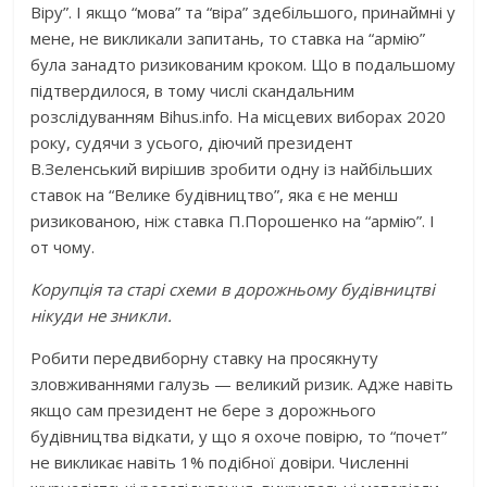
Віру”. І якщо “мова” та “віра” здебільшого, принаймні у
мене, не викликали запитань, то ставка на “армію”
була занадто ризикованим кроком. Що в подальшому
підтвердилося, в тому числі скандальним
розслідуванням Bihus.info. На місцевих виборах 2020
року, судячи з усього, діючий президент
В.Зеленський вирішив зробити одну із найбільших
ставок на “Велике будівництво”, яка є не менш
ризикованою, ніж ставка П.Порошенко на “армію”. І
от чому.
Корупція та старі схеми в дорожньому будівництві
нікуди не зникли.
Робити передвиборну ставку на просякнуту
зловживаннями галузь — великий ризик. Адже навіть
якщо сам президент не бере з дорожнього
будівництва відкати, у що я охоче повірю, то “почет”
не викликає навіть 1% подібної довіри. Численні