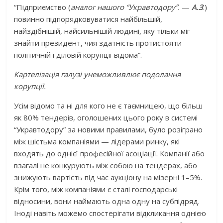
“Підприємство (
аналог нашого “Укравтодору”.
—
А.З
.)
повинно підпорядковуватися найбільшій,
найздібнішій, найсильнішій людині, яку тільки міг
знайти президент, чия здатність протистояти
політичній і діловій корупції відома”.
Картелізація галузі унеможливлює подолання
корупції.
Усім відомо та ні для кого не є таємницею, що більш
як 80% тендерів, оголошених цього року в системі
“Укравтодору” за новими правилами, було розіграно
між шістьма компаніями — лідерами ринку, які
входять до однієї професійної асоціації. Компанії або
взагалі не конкурують між собою на тендерах, або
знижують вартість під час аукціону на мізерні 1–5%.
Крім того, між компаніями є сталі господарські
відносини, вони наймають одна одну на субпідряд.
Іноді навіть можемо спостерігати відкликання однією