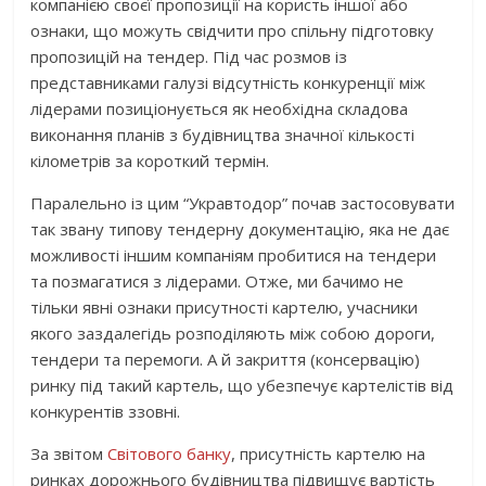
компанією своєї пропозиції на користь іншої або
ознаки, що можуть свідчити про спільну підготовку
пропозицій на тендер. Під час розмов із
представниками галузі відсутність конкуренції між
лідерами позиціонується як необхідна складова
виконання планів з будівництва значної кількості
кілометрів за короткий термін.
Паралельно із цим “Укравтодор” почав застосовувати
так звану типову тендерну документацію, яка не дає
можливості іншим компаніям пробитися на тендери
та позмагатися з лідерами. Отже, ми бачимо не
тільки явні ознаки присутності картелю, учасники
якого заздалегідь розподіляють між собою дороги,
тендери та перемоги. А й закриття (консервацію)
ринку під такий картель, що убезпечує картелістів від
конкурентів ззовні.
За звітом
Світового банку
, присутність картелю на
ринках дорожнього будівництва підвищує вартість