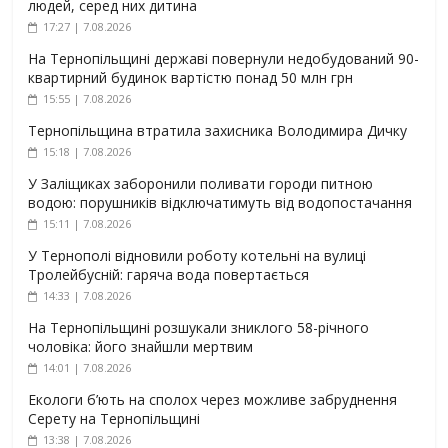
людей, серед них дитина
17:27 | 7.08.2026
На Тернопільщині державі повернули недобудований 90-
квартирний будинок вартістю понад 50 млн грн
15:55 | 7.08.2026
Тернопільщина втратила захисника Володимира Дичку
15:18 | 7.08.2026
У Заліщиках заборонили поливати городи питною
водою: порушників відключатимуть від водопостачання
15:11 | 7.08.2026
У Тернополі відновили роботу котельні на вулиці
Тролейбусній: гаряча вода повертається
14:33 | 7.08.2026
На Тернопільщині розшукали зниклого 58-річного
чоловіка: його знайшли мертвим
14:01 | 7.08.2026
Екологи б’ють на сполох через можливе забруднення
Серету на Тернопільщині
13:38 | 7.08.2026