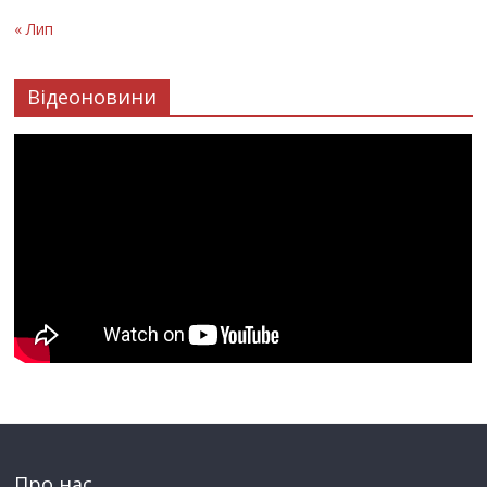
« Лип
Відеоновини
Про нас