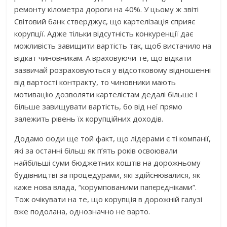
ремонту кілометра дороги на 40%. У цьому ж звіті
Світовий банк стверджує, що картелізація сприяє
корупції. Адже тільки відсутність конкуренції дає
можливість завищити вартість так, щоб вистачило на
відкат чиновникам. А враховуючи те, що відкати
зазвичай розраховуються у відсотковому відношенні
від вартості контракту, то чиновники мають
мотивацію дозволяти картелістам дедалі більше і
більше завищувати вартість, бо від неї прямо
залежить рівень їх корупційних доходів.
Додамо сюди ще той факт, що лідерами є ті компанії,
які за останні більш як п’ять років освоювали
найбільші суми бюджетних коштів на дорожньому
будівництві за процедурами, які здійснювалися, як
каже нова влада, “корумпованими папєрєдніками”.
Тож очікувати на те, що корупція в дорожній галузі
вже подолана, однозначно не варто.