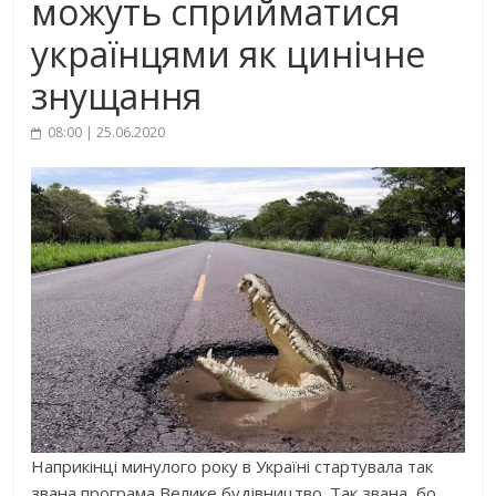
можуть сприйматися
українцями як цинічне
знущання
08:00 | 25.06.2020
Наприкінці минулого року в Україні стартувала так
звана програма Велике будівництво. Так звана, бо