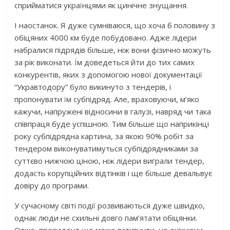
сприйматися українцями як цинічне знущання.
І наостанок. Я дуже сумніваюся, що хоча б половину з
обіцяних 4000 км буде побудовано. Адже лідери
набралися підрядів більше, ніж вони фізично можуть
за рік виконати. Їм доведеться йти до тих самих
конкурентів, яких з допомогою нової документації
“Укравтодору” було викинуто з тендерів, і
пропонувати їм субпідряд. Але, враховуючи, м’яко
кажучи, напружені відносини в галузі, навряд чи така
співпраця буде успішною. Тим більше що наприкінці
року субпідрядна картина, за якою 90% робіт за
тендером виконуватимуться субпідрядниками за
суттєво нижчою ціною, ніж лідери виграли тендер,
додасть корупційних відтінків і ще більше девальвує
довіру до програми.
У сучасному світі події розвиваються дуже швидко,
однак люди не схильні довго пам’ятати обіцянки.