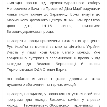
Сьогодні вранці від Архикатедрального собору
Непорочного Зачаття Пресвятої Діви Марії вирушили
кілька тисяч прочан до Зарваниці. Вони ітимуть до
Марійського дух
овного центру пішки. Там протягом
двох днів, 14-15 липня, триватиме
Загальноукраїнська проща.
Цьогорічна проща присвячена 1030-літтю хрещення
Русі-України та молитві за мир та цілісність України.
Участь у пішій ході бере багато молоді. Уже
традиційно зустрівся з паломниками й провів їх від
катедри до Великої Березовиці й голова
Тернопільської ОДА Степан Барна.
Він побажав їм легкої і цікавої дороги, а також
духовного збагачення та гарних емоцій.
Цьогоріч, нагадаємо, у Зарваниці готується особлива
програма для молоді. Зокрема, комісія у справах
молоді Тернопільсько-Зборівської архиєпархії у