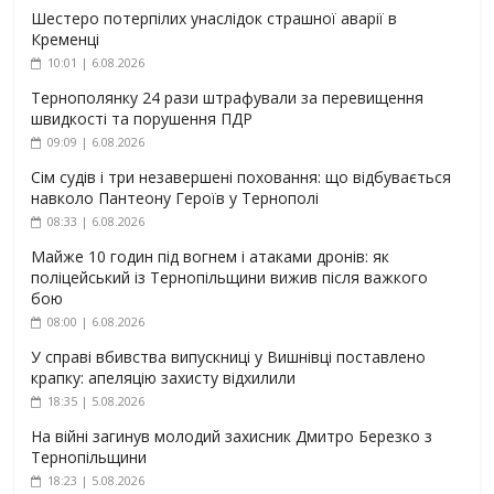
Шестеро потерпілих унаслідок страшної аварії в
Кременці
10:01 | 6.08.2026
Тернополянку 24 рази штрафували за перевищення
швидкості та порушення ПДР
09:09 | 6.08.2026
Сім судів і три незавершені поховання: що відбувається
навколо Пантеону Героїв у Тернополі
08:33 | 6.08.2026
Майже 10 годин під вогнем і атаками дронів: як
поліцейський із Тернопільщини вижив після важкого
бою
08:00 | 6.08.2026
У справі вбивства випускниці у Вишнівці поставлено
крапку: апеляцію захисту відхилили
18:35 | 5.08.2026
На війні загинув молодий захисник Дмитро Березко з
Тернопільщини
18:23 | 5.08.2026