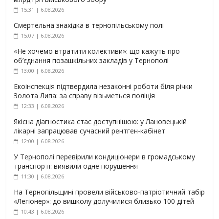
15:31 | 6.08.2026
Смертельна знахідка в тернопільському полі
15:07 | 6.08.2026
«Не хочемо втратити колективи»: що кажуть про
об’єднання позашкільних закладів у Тернополі
13:00 | 6.08.2026
Екоінспекція підтвердила незаконні роботи біля річки
Золота Липа: за справу візьметься поліція
12:33 | 6.08.2026
Якісна діагностика стає доступнішою: у Лановецькій
лікарні запрацював сучасний рентген-кабінет
12:00 | 6.08.2026
У Тернополі перевірили кондиціонери в громадському
транспорті: виявили одне порушення
11:30 | 6.08.2026
На Тернопільщині провели військово-патріотичний табір
«Легіонер»: до вишколу долучилися близько 100 дітей
10:43 | 6.08.2026