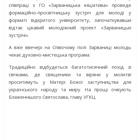
співпраці з ГО «Зарваницька ініціатива» проведе
формаційно-просвітницьку зустріч для молоді у
форматі відкритого університету, започаткувавши
відтак цікавий молодіжний проект «Зарваницькі
зустрічі».
А вже ввечері на Співочому полі Зарваниці молодь
чекає духовно-мистецька програма.
Традиційно відбудеться багатотисячний похід зі
свічками, де священики та віряни у молитві
проситимуть у Матері Божої заступництва для
українського народу та миру. На прощі очікують
Блаженнішого Святослава, главу УГКЦ.