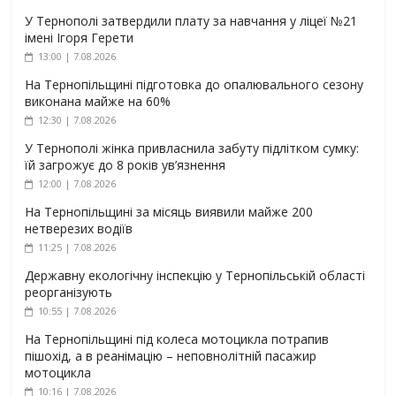
У Тернополі затвердили плату за навчання у ліцеї №21
імені Ігоря Герети
13:00 | 7.08.2026
На Тернопільщині підготовка до опалювального сезону
виконана майже на 60%
12:30 | 7.08.2026
У Тернополі жінка привласнила забуту підлітком сумку:
їй загрожує до 8 років ув’язнення
12:00 | 7.08.2026
На Тернопільщині за місяць виявили майже 200
нетверезих водіїв
11:25 | 7.08.2026
Державну екологічну інспекцію у Тернопільській області
реорганізують
10:55 | 7.08.2026
На Тернопільщині під колеса мотоцикла потрапив
пішохід, а в реанімацію – неповнолітній пасажир
мотоцикла
10:16 | 7.08.2026