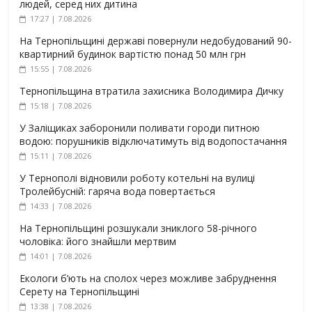
людей, серед них дитина
17:27 | 7.08.2026
На Тернопільщині державі повернули недобудований 90-
квартирний будинок вартістю понад 50 млн грн
15:55 | 7.08.2026
Тернопільщина втратила захисника Володимира Дичку
15:18 | 7.08.2026
У Заліщиках заборонили поливати городи питною
водою: порушників відключатимуть від водопостачання
15:11 | 7.08.2026
У Тернополі відновили роботу котельні на вулиці
Тролейбусній: гаряча вода повертається
14:33 | 7.08.2026
На Тернопільщині розшукали зниклого 58-річного
чоловіка: його знайшли мертвим
14:01 | 7.08.2026
Екологи б’ють на сполох через можливе забруднення
Серету на Тернопільщині
13:38 | 7.08.2026