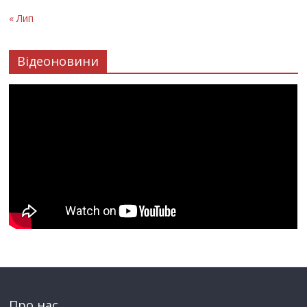
« Лип
Відеоновини
Про нас