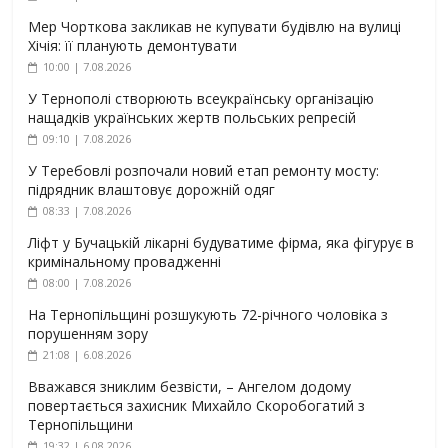
Мер Чорткова закликав не купувати будівлю на вулиці
Хічія: її планують демонтувати
10:00 | 7.08.2026
У Тернополі створюють всеукраїнську організацію
нащадків українських жертв польських репресій
09:10 | 7.08.2026
У Теребовлі розпочали новий етап ремонту мосту:
підрядник влаштовує дорожній одяг
08:33 | 7.08.2026
Ліфт у Бучацькій лікарні будуватиме фірма, яка фігурує в
кримінальному провадженні
08:00 | 7.08.2026
На Тернопільщині розшукують 72-річного чоловіка з
порушенням зору
21:08 | 6.08.2026
Вважався зниклим безвісти, – Ангелом додому
повертається захисник Михайло Скоробогатий з
Тернопільщини
19:32 | 6.08.2026