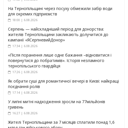
На Тернопільщині через посуху обмежили забір води
для окремих підприємств
18:00 | 6.08.2026
Серпень — найскладніший період для донорства:
жителів Тернопільщини закликають долучитися до
кампанії «ЯСерпневийДонор»
17:34 | 6.08.2026
«Після поранення лише одне бажання –відновитися і
повернутися до побратимів». Історія незламного
тернопільського гвардійця
17:26 | 6.08.2026
Як обрати суші для романтичної вечері в Києві: найкращі
поєднання ролів
17:14 | 6.08.2026
У липні митні надходження зросли на 77мільйонів
гривень
16:27 | 6.08.2026
Жителі Тернопільщини за 7 місяців сплатили понад 1,6
млрд грн військового збору